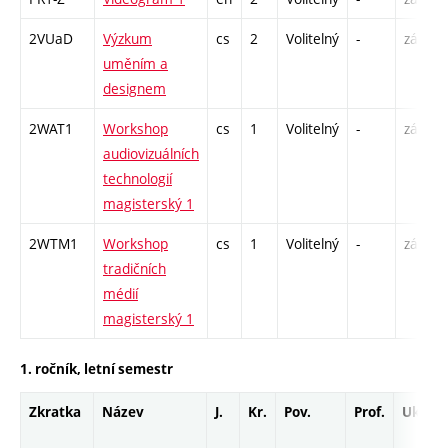
2VUaD
Výzkum
cs
2
Volitelný
-
zá
uměním a
designem
2WAT1
Workshop
cs
1
Volitelný
-
zá
audiovizuálních
technologií
magisterský 1
2WTM1
Workshop
cs
1
Volitelný
-
zá
tradičních
médií
magisterský 1
1. ročník, letní semestr
Zkratka
Název
J.
Kr.
Pov.
Prof.
Uk.