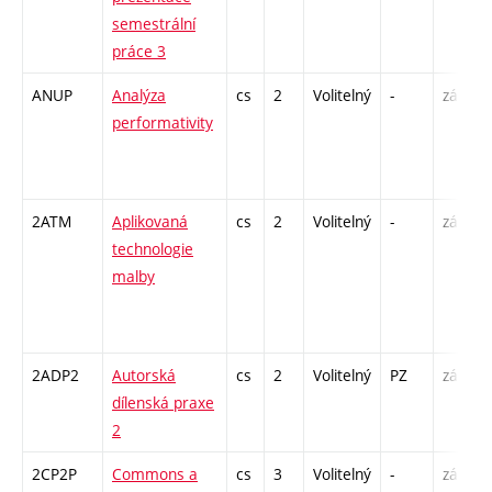
semestrální
práce 3
ANUP
Analýza
cs
2
Volitelný
-
zá
P
performativity
/
2ATM
Aplikovaná
cs
2
Volitelný
-
zá
technologie
malby
-
2ADP2
Autorská
cs
2
Volitelný
PZ
zá
K
dílenská praxe
2
2CP2P
Commons a
cs
3
Volitelný
-
zá
P