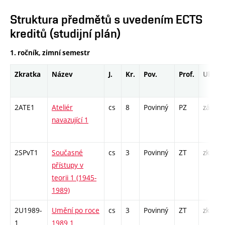
Struktura předmětů s uvedením ECTS
kreditů (studijní plán)
1. ročník, zimní semestr
Zkratka
Název
J.
Kr.
Pov.
Prof.
Uk.
2ATE1
Ateliér
cs
8
Povinný
PZ
zá
navazující 1
2SPvT1
Současné
cs
3
Povinný
ZT
zk
přístupy v
teorii 1 (1945-
1989)
2U1989-
Umění po roce
cs
3
Povinný
ZT
zk
1
1989 1