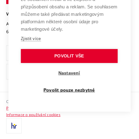
Open Science
v
Bezpečná univerzita
přizpůsobení obsahu a reklam. Se souhlasem
Univerzitní sítě
Brně
Projekty
můžeme také předávat marketingovým
VYSOKÉ UČENÍ TECHNICKÉ V BRNĚ
Vyznamenání
platformám některé osobní údaje pro
Projekty ze strukturálních fondů
Antonínská 548/1
www.vut.cz
marketingové účely.
Organizační struktura
602 00 Brno
vut@vutbr.cz
Specifický výzkum
Zjistit více
Úřední deska
Ochrana osobních údajů
POVOLIT VŠE
(externí
Pracovní příležitosti
Nastavení
odkaz)
Podpora a rozvoj zaměstnanců a studujících
Povolit pouze nezbytné
Rovné příležitosti
Copyright © 2026 VUT
Sociální bezpečí
Prohlášení o přístupnosti
HR Award
Informace o používání cookies
Kontakty