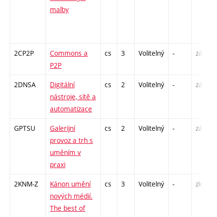
malby
2CP2P
Commons a
cs
3
Volitelný
-
zá
P2P
2DNSA
Digitální
cs
2
Volitelný
-
zá
nástroje, sítě a
automatizace
GPTSU
Galerijní
cs
2
Volitelný
-
zá
provoz a trh s
uměním v
praxi
2KNM-Z
Kánon umění
cs
3
Volitelný
-
zk
nových médií.
The best of