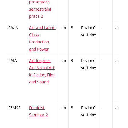
prezentace
semestrální
práce 2
2AaA
Art and Labor:
en
3
Povinně
-
zá
S
Class,
volitelný
U
Production,
/
and Power
2AIA
Art Inspires
en
3
Povinně
-
zá
S
Art: Visual Art
volitelný
U
in Fiction, Film,
/
and Sound
-
I
FEMS2
Feminist
en
3
Povinně
-
zá
P
Seminar 2
volitelný
S