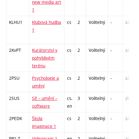
new media art
1
KLHU1
Klubová hudba
cs
2
Volitelný
-
zá
1
2KvPT
Kurátorství v
cs
2
Volitelný
-
zá
pohyblivém
terénu
2PSU
Psychologie a
cs
2
Volitelný
-
zá
umění
2SUS
Síť – umění –
cs,
3
Volitelný
-
zk
software
en
2PEDK
Škola
cs
2
Volitelný
-
zá
imaginace 1
PR1-Z
Videogram 1
en
2
Volitelný
-
zá