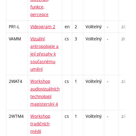
funkce,
percepce
PR1-L
Videogram 2
en
2
Volitelný
-
zá
S
VAMM
Vizuální
cs
3
Volitelný
-
zk
P
antropologie a
S
její přesahy k
současnému
umění
2WAT4
Workshop
cs
1
Volitelný
-
zá
S
audiovizuálních
technologií
magisterský 4
2WTM4
Workshop
cs
1
Volitelný
-
zá
S
tradičních
médií