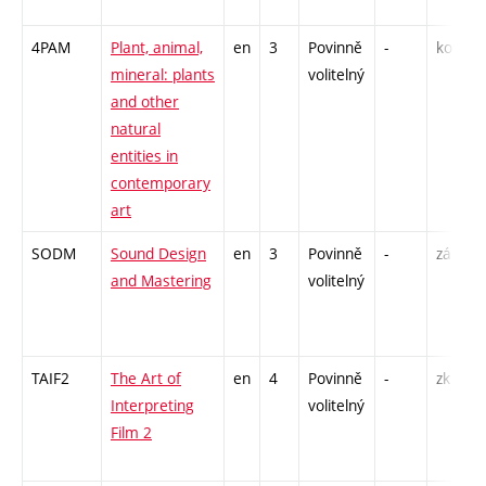
4PAM
Plant, animal,
en
3
Povinně
-
kol
P
mineral: plants
volitelný
S
and other
E
natural
entities in
contemporary
art
SODM
Sound Design
en
3
Povinně
-
zá
K
and Mastering
volitelný
C
TAIF2
The Art of
en
4
Povinně
-
zk
P
Interpreting
volitelný
S
Film 2