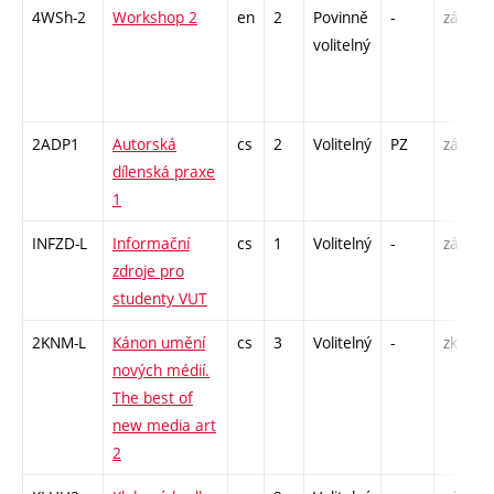
4WSh-2
Workshop 2
en
2
Povinně
-
zá
S
volitelný
2ADP1
Autorská
cs
2
Volitelný
PZ
zá
K
dílenská praxe
P
1
INFZD-L
Informační
cs
1
Volitelný
-
zá
C
zdroje pro
studenty VUT
2KNM-L
Kánon umění
cs
3
Volitelný
-
zk
S
nových médií.
The best of
new media art
2