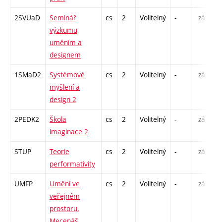
2SVUaD
Seminář
cs
2
Volitelný
-
zá
S
výzkumu
uměním a
designem
1SMaD2
Systémové
cs
2
Volitelný
-
zá
P
myšlení a
S
design 2
E
2PEDK2
Škola
cs
2
Volitelný
-
zá
S
imaginace 2
STUP
Teorie
cs
2
Volitelný
-
zá
P
performativity
UMFP
Umění ve
cs
2
Volitelný
-
zá
P
veřejném
prostoru.
Mecenáš,