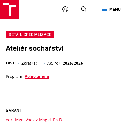
VUT
PŘIHLÁSIT
HLEDAT
MENU
SE
DETAIL SPECIALIZACE
Ateliér sochařství
FaVU
Zkratka:
Ak. rok:
---
2025/2026
Program:
Volné umění
GARANT
doc. Mgr. Václav Magid, Ph.D.