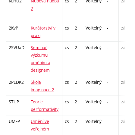
KLHU2
Klubová hudba
cs
2
Volitelný
-
zá
P
2
C
2KvP
Kurátorství v
cs
2
Volitelný
-
zá
S
praxi
2SVUaD
Seminář
cs
2
Volitelný
-
zá
S
výzkumu
uměním a
designem
2PEDK2
Škola
cs
2
Volitelný
-
zá
S
imaginace 2
STUP
Teorie
cs
2
Volitelný
-
zá
P
performativity
UMFP
Umění ve
cs
2
Volitelný
-
zá
P
veřejném