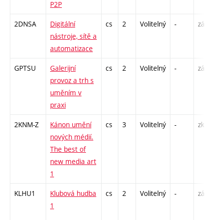
P2P
S
2DNSA
Digitální
cs
2
Volitelný
-
zá
P
nástroje, sítě a
automatizace
GPTSU
Galerijní
cs
2
Volitelný
-
zá
P
provoz a trh s
S
uměním v
praxi
2KNM-Z
Kánon umění
cs
3
Volitelný
-
zk
S
nových médií.
The best of
new media art
1
KLHU1
Klubová hudba
cs
2
Volitelný
-
zá
P
1