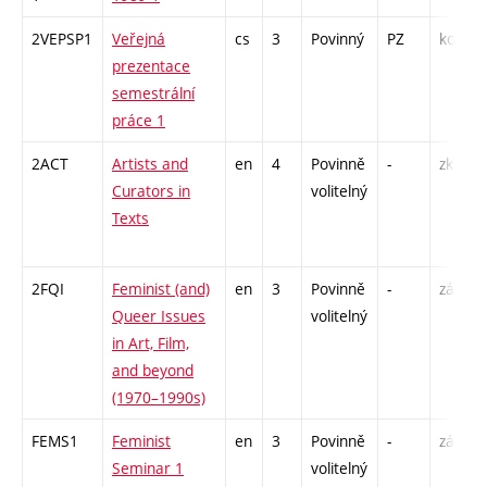
2VEPSP1
Veřejná
cs
3
Povinný
PZ
kol
prezentace
semestrální
práce 1
2ACT
Artists and
en
4
Povinně
-
zk
Curators in
volitelný
Texts
2FQI
Feminist (and)
en
3
Povinně
-
zá
Queer Issues
volitelný
in Art, Film,
and beyond
(1970–1990s)
FEMS1
Feminist
en
3
Povinně
-
zá
Seminar 1
volitelný