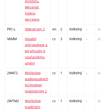
prostoru.
Mecenáš,
funkce,
percepce
PR1-L
Videogram 2
en
2
Volitelný
-
zá
S
VAMM
Vizuální
cs
3
Volitelný
-
zk
P
antropologie a
S
její přesahy k
současnému
umění
2WAT2
Workshop
cs
1
Volitelný
-
zá
S
audiovizuálních
technologií
magisterský 2
2WTM2
Workshop
cs
1
Volitelný
-
zá
S
tradičních