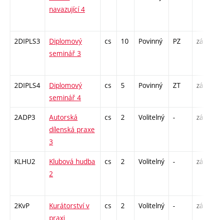
navazující 4
/
1
2DIPLS3
Diplomový
cs
10
Povinný
PZ
zá
S
seminář 3
2
-
2DIPLS4
Diplomový
cs
5
Povinný
ZT
zá
S
seminář 4
2
2ADP3
Autorská
cs
2
Volitelný
-
zá
K
dílenská praxe
P
3
KLHU2
Klubová hudba
cs
2
Volitelný
-
zá
P
2
C
1
2KvP
Kurátorství v
cs
2
Volitelný
-
zá
S
praxi