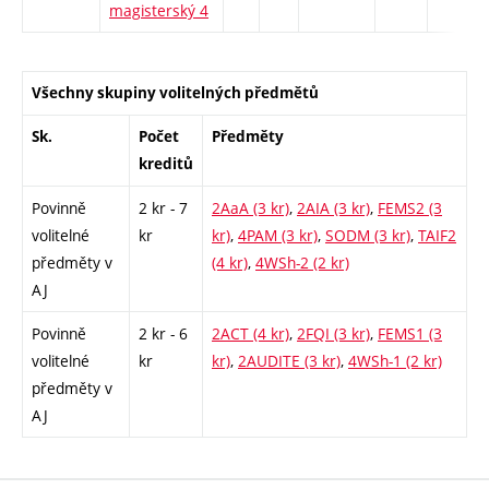
magisterský 4
Všechny skupiny volitelných předmětů
Sk.
Počet
Předměty
kreditů
Povinně
2 kr - 7
2AaA (3 kr)
,
2AIA (3 kr)
,
FEMS2 (3
volitelné
kr
kr)
,
4PAM (3 kr)
,
SODM (3 kr)
,
TAIF2
předměty v
(4 kr)
,
4WSh-2 (2 kr)
AJ
Povinně
2 kr - 6
2ACT (4 kr)
,
2FQI (3 kr)
,
FEMS1 (3
volitelné
kr
kr)
,
2AUDITE (3 kr)
,
4WSh-1 (2 kr)
předměty v
AJ