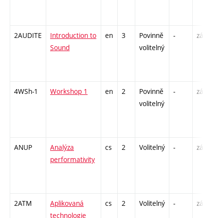
2AUDITE
Introduction to
en
3
Povinně
-
zá
Sound
volitelný
4WSh-1
Workshop 1
en
2
Povinně
-
zá
volitelný
ANUP
Analýza
cs
2
Volitelný
-
zá
performativity
2ATM
Aplikovaná
cs
2
Volitelný
-
zá
technologie