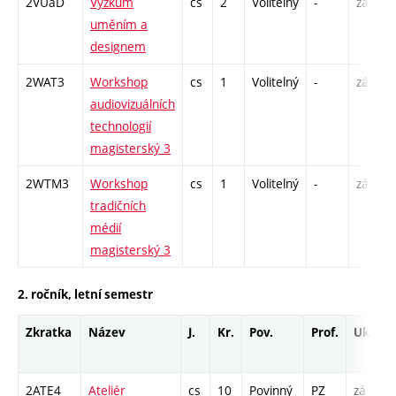
2VUaD
Výzkum
cs
2
Volitelný
-
zá
P
uměním a
S
designem
2WAT3
Workshop
cs
1
Volitelný
-
zá
audiovizuálních
technologií
magisterský 3
2WTM3
Workshop
cs
1
Volitelný
-
zá
tradičních
médií
magisterský 3
2. ročník, letní semestr
Zkratka
Název
J.
Kr.
Pov.
Prof.
Uk.
H
r
2ATE4
Ateliér
cs
10
Povinný
PZ
zá
A