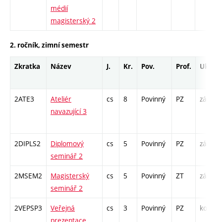
médií
magisterský 2
2. ročník, zimní semestr
Zkratka
Název
J.
Kr.
Pov.
Prof.
Uk.
2ATE3
Ateliér
cs
8
Povinný
PZ
zá
navazující 3
/
2DIPLS2
Diplomový
cs
5
Povinný
PZ
zá
seminář 2
2MSEM2
Magisterský
cs
5
Povinný
ZT
zá
K
seminář 2
S
2VEPSP3
Veřejná
cs
3
Povinný
PZ
kol
prezentace