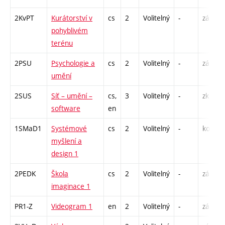
2KvPT
Kurátorství v
cs
2
Volitelný
-
zá
P
pohyblivém
terénu
2PSU
Psychologie a
cs
2
Volitelný
-
zá
P
umění
2SUS
Síť – umění –
cs,
3
Volitelný
-
zk
P
software
en
1SMaD1
Systémové
cs
2
Volitelný
-
kol
P
myšlení a
S
design 1
2PEDK
Škola
cs
2
Volitelný
-
zá
S
imaginace 1
PR1-Z
Videogram 1
en
2
Volitelný
-
zá
S