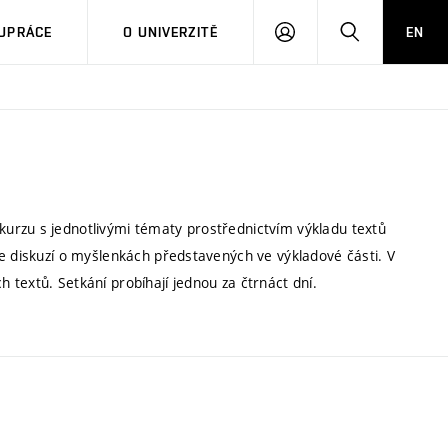
PŘIHLÁSIT
HLEDAT
UPRÁCE
O UNIVERZITĚ
EN
SE
urzu s jednotlivými tématy prostřednictvím výkladu textů
je diskuzí o myšlenkách představených ve výkladové části. V
textů. Setkání probíhají jednou za čtrnáct dní.