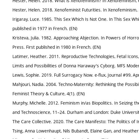
Hester, Helen. 2018. What is Xenofeminism? In Xenofeminism, 
Hester, Helen. 2018. Xenofeminist Futurities. In Xenofeminism,
Irigaray, Luce. 1985. This Sex Which Is Not One. In This Sex Whi
published in 1977 in French. (EN)
Kristeva, Julia. 1982. Approaching Abjection. In Powers of Horr
Press. First published in 1980 in French. (EN)
Latimer, Heather. 2011. Reproductive Technologies, Fetal Icons,
Limits and Possibilities of Donna Haraway's Cyborg. MFS Modern
Lewis, Sophie. 2019. Full Surrogacy Now. e-flux, Journal #99, Apri
Mahjouri, Nadia. 2004. Techno-Maternity: Rethinking the Possibil
Feminist Theory & Culture, 4(1). (EN)
Murphy, Michelle. 2012. Feminism in/as Biopolitics. In Seizing
and Technoscience, 11–24. Durham and London: Duke Universit
The Care Collective. 2020. The Care Manifesto: The Politics of
Tsing, Anna Lowenhaupt, Nils Bubandt, Elaine Gan, and Heather