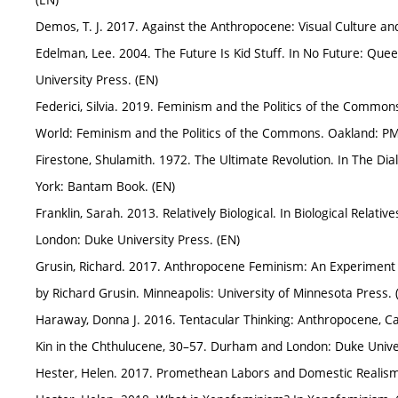
Demos, T. J. 2017. Against the Anthropocene: Visual Culture a
Edelman, Lee. 2004. The Future Is Kid Stuff. In No Future: Qu
University Press. (EN)
Federici, Silvia. 2019. Feminism and the Politics of the Common
World: Feminism and the Politics of the Commons. Oakland: PM
Firestone, Shulamith. 1972. The Ultimate Revolution. In The Dia
York: Bantam Book. (EN)
Franklin, Sarah. 2013. Relatively Biological. In Biological Relat
London: Duke University Press. (EN)
Grusin, Richard. 2017. Anthropocene Feminism: An Experiment 
by Richard Grusin. Minneapolis: University of Minnesota Press. 
Haraway, Donna J. 2016. Tentacular Thinking: Anthropocene, Cap
Kin in the Chthulucene, 30–57. Durham and London: Duke Univer
Hester, Helen. 2017. Promethean Labors and Domestic Realism.