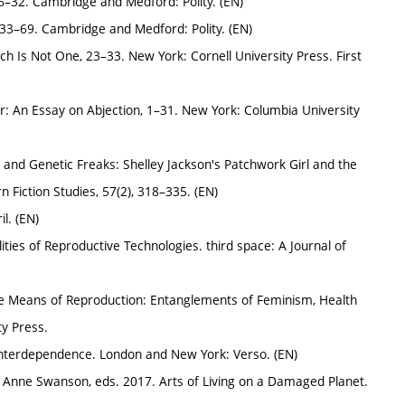
6–32. Cambridge and Medford: Polity. (EN)
 33–69. Cambridge and Medford: Polity. (EN)
ch Is Not One, 23–33. New York: Cornell University Press. First
or: An Essay on Abjection, 1–31. New York: Columbia University
 and Genetic Freaks: Shelley Jackson's Patchwork Girl and the
 Fiction Studies, 57(2), 318–335. (EN)
l. (EN)
ities of Reproductive Technologies. third space: A Journal of
 the Means of Reproduction: Entanglements of Feminism, Health
y Press.
 Interdependence. London and New York: Verso. (EN)
 Anne Swanson, eds. 2017. Arts of Living on a Damaged Planet.