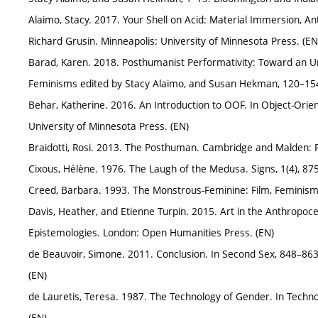
Alaimo, Stacy. 2017. Your Shell on Acid: Material Immersion, 
Richard Grusin. Minneapolis: University of Minnesota Press. (EN
Barad, Karen. 2018. Posthumanist Performativity: Toward an U
Feminisms edited by Stacy Alaimo, and Susan Hekman, 120–154. 
Behar, Katherine. 2016. An Introduction to OOF. In Object-Ori
University of Minnesota Press. (EN)
Braidotti, Rosi. 2013. The Posthuman. Cambridge and Malden: Po
Cixous, Hélène. 1976. The Laugh of the Medusa. Signs, 1(4), 87
Creed, Barbara. 1993. The Monstrous-Feminine: Film, Feminism
Davis, Heather, and Etienne Turpin. 2015. Art in the Anthropoc
Epistemologies. London: Open Humanities Press. (EN)
de Beauvoir, Simone. 2011. Conclusion. In Second Sex, 848–863.
(EN)
de Lauretis, Teresa. 1987. The Technology of Gender. In Techno
(EN)