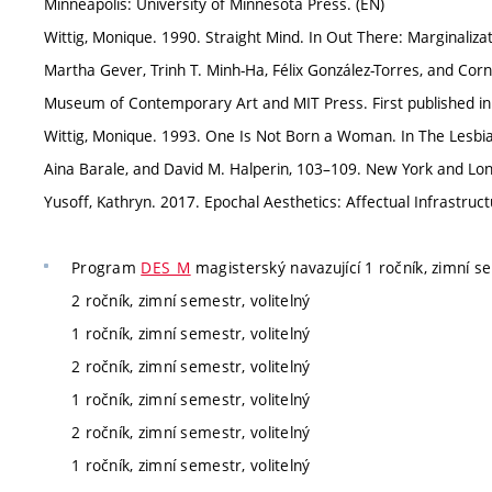
Minneapolis: University of Minnesota Press. (EN)
Wittig, Monique. 1990. Straight Mind. In Out There: Marginaliz
Martha Gever, Trinh T. Minh-Ha, Félix González-Torres, and C
Museum of Contemporary Art and MIT Press. First published in 
Wittig, Monique. 1993. One Is Not Born a Woman. In The Lesbi
Aina Barale, and David M. Halperin, 103–109. New York and Lond
Yusoff, Kathryn. 2017. Epochal Aesthetics: Affectual Infrastruc
Program
DES_M
magisterský navazující 1 ročník, zimní se
2 ročník, zimní semestr, volitelný
1 ročník, zimní semestr, volitelný
2 ročník, zimní semestr, volitelný
1 ročník, zimní semestr, volitelný
2 ročník, zimní semestr, volitelný
1 ročník, zimní semestr, volitelný