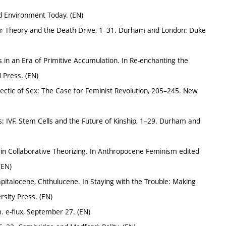
nd Environment Today. (EN)
eer Theory and the Death Drive, 1–31. Durham and London: Duke
s in an Era of Primitive Accumulation. In Re-enchanting the
 Press. (EN)
lectic of Sex: The Case for Feminist Revolution, 205–245. New
ives: IVF, Stem Cells and the Future of Kinship, 1–29. Durham and
in Collaborative Theorizing. In Anthropocene Feminism edited
(EN)
italocene, Chthulucene. In Staying with the Trouble: Making
sity Press. (EN)
 e-flux, September 27. (EN)