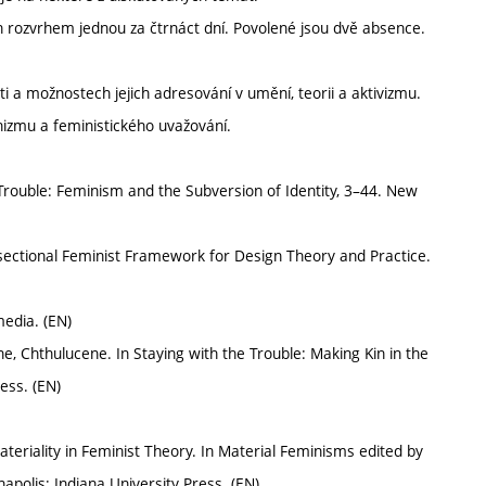
rozvrhem jednou za čtrnáct dní. Povolené jsou dvě absence.
ti a možnostech jejich adresování v umění, teorii a aktivizmu.
inizmu a feministického uvažování.
 Trouble: Feminism and the Subversion of Identity, 3–44. New
sectional Feminist Framework for Design Theory and Practice.
media. (EN)
, Chthulucene. In Staying with the Trouble: Making Kin in the
ess. (EN)
riality in Feminist Theory. In Material Feminisms edited by
polis: Indiana University Press. (EN)