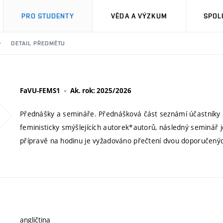
PRO STUDENTY
VĚDA A VÝZKUM
SPOL
DETAIL PŘEDMĚTU
FaVU-FEMS1
Ak. rok: 2025/2026
Přednášky a semináře. Přednášková část seznámí účastníky k
feministicky smýšlejících autorek*autorů, následný seminář 
přípravě na hodinu je vyžadováno přečtení dvou doporučených 
angličtina