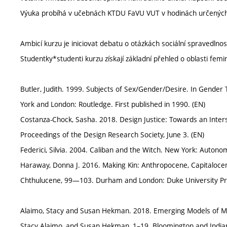
Výuka probíhá v učebnách KTDU FaVU VUT v hodinách určených 
Ambicí kurzu je iniciovat debatu o otázkách sociální spravedlnos
Studentky*studenti kurzu získají základní přehled o oblasti fem
Butler, Judith. 1999. Subjects of Sex/Gender/Desire. In Gender
York and London: Routledge. First published in 1990. (EN)
Costanza-Chock, Sasha. 2018. Design Justice: Towards an Inter
Proceedings of the Design Research Society, June 3. (EN)
Federici, Silvia. 2004. Caliban and the Witch. New York: Autono
Haraway, Donna J. 2016. Making Kin: Anthropocene, Capitalocene
Chthulucene, 99—103. Durham and London: Duke University Pr
Alaimo, Stacy and Susan Hekman. 2018. Emerging Models of Mate
Stacy Alaimo, and Susan Hekman, 1–19. Bloomington and Indiana