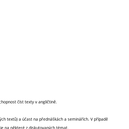
opnost číst texty v angličtině.
ých textů) a účast na přednáškách a seminářích. V případě
eje na některé z diskutovaných témat.