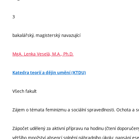
3
bakalářský, magisterský navazující
MgA. Lenka Veselá, M.A., Ph.D.
Katedra teorií a dějin umění (KTDU)
Všech fakult
Zájem o témata feminizmu a sociální spravedlnosti. Ochota a sch
Zápočet udělený za aktivní přípravu na hodinu (čtení doporučen
většího množství absencí splnění náhradního úkolu: napsání es