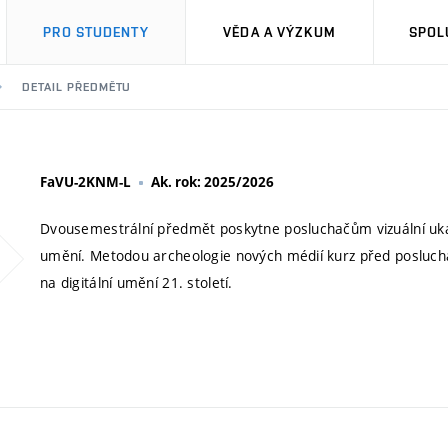
PRO STUDENTY
VĚDA A VÝZKUM
SPOL
DETAIL PŘEDMĚTU
FaVU-2KNM-L
Ak. rok: 2025/2026
Dvousemestrální předmět poskytne posluchačům vizuální ukázky
umění. Metodou archeologie nových médií kurz před posluchač
na digitální umění 21. století.