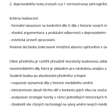
2. doprovodného textu (rozsah cca 1 normostrana) zahrnujícího:
Kritéria hodnocení:
- formální návaznost na konkrétní dílo či díla z historie nových m
- vhodná argumentace a prokázání odbornosti v doprovodném 
- estetická úroveň zpracování.
Povinná docházka (tolerované množství absencí upřesněno v ú
Cílem předmětu je rozšířit převážně teoreticky budovanou zák
novomediálními díly, která je základem pro následnou analýzu a k
Studenti budou po absolvování předmětu schopni:
- rozpoznat významná díla z historie mediálního umění;
- interpretovat obsah těchto děl v kontextu jejich vlivu na souč
- analyzovat strategie tvorby v rámci jednotlivých historických h
- zhodnotit vliv různých technologií na vývoj umění nových médií