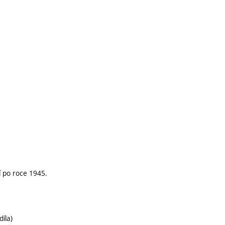
 po roce 1945.
íla)