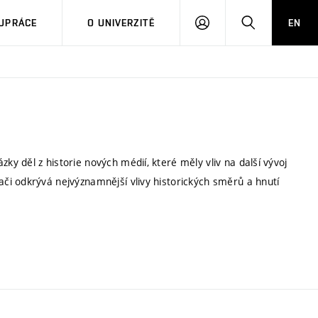
PŘIHLÁSIT
HLEDAT
UPRÁCE
O UNIVERZITĚ
EN
SE
 děl z historie nových médií, které měly vliv na další vývoj
i odkrývá nejvýznamnější vlivy historických směrů a hnutí