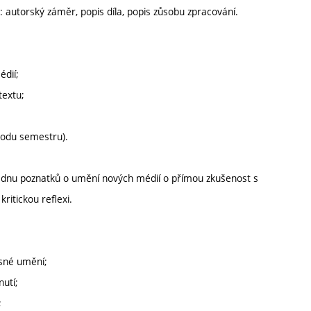
 autorský záměr, popis díla, popis zůsobu zpracování.
édií;
textu;
vodu semestru).
ladnu poznatků o umění nových médií o přímou zkušenost s
ritickou reflexi.
asné umění;
nutí;
;