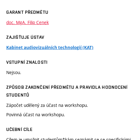
GARANT PŘEDMĚTU
doc. MgA. Filip Cenek
ZAJIŠŤUJE ÚSTAV
Kabinet audiovizuálních technologií (KAT)
VSTUPNÍ ZNALOSTI
Nejsou.
ZPŮSOB ZAKONČENÍ PŘEDMĚTU A PRAVIDLA HODNOCENÍ
STUDENTŮ
Zápočet udělený za účast na workshopu.
Povinná účast na workshopu.
UČEBNÍ CÍLE
Cílem je umožnit studentům*kám seznámit se se specifickými