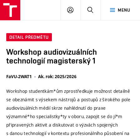
VUT
PŘIHLÁSIT
HLEDAT
MENU
SE
DETAIL PŘEDMĚTU
Workshop audiovizuálních
technologií magisterský 1
FaVU-2WAT1
Ak. rok: 2025/2026
Workshop studentkám*ům zprostředkuje možnost detailně
se obeznámit s výsekem nástrojů a postupů z širokého pole
audiovizuálních médií skrze nahlédnutí do praxe
významné*ho specialistky*ty v oboru, zapojit se do jí*m
připravených aktivit a diskutovat o výzvách spojených
s danou technologií v kontextu profesionálního působení na