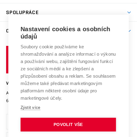
Aktivity pro juniory
Studentský život
odkaz)
Věda a výzkum na VUT
Harmonogram akademického roku
Zpracování osobních údajů studentů
Sociální bezpečí
SPOLUPRÁCE
Celoživotní vzdělávání
Brno
Podpora excelence
Závěrečné práce
Studium bez bariér
Zpracování osobních údajů uchazečů o studium
Firemní spolupráce
Mezinárodní vědecká rada
Nastavení cookies a osobních
O UNIVERZITĚ
Doktorské studium
Podpora podnikání
E-přihláška
údajů
Zahraniční spolupráce
Systém zajišťování kvality výzkumu
Profil univerzity
Spolupráce se školami
Soubory cookie používáme ke
Vysoké
Výzkumné infrastruktury
shromažďování a analýze informací o výkonu
Udržitelná univerzita
učení
Služby univerzity
Transfer znalostí
a používání webu, zajištění fungování funkcí
technické
Podnikavá univerzita / ContriBUTe
Mezinárodní dohody
ze sociálních médií a ke zlepšení a
Open Science
v
Bezpečná univerzita
přizpůsobení obsahu a reklam. Se souhlasem
Univerzitní sítě
Brně
Projekty
můžeme také předávat marketingovým
VYSOKÉ UČENÍ TECHNICKÉ V BRNĚ
Vyznamenání
platformám některé osobní údaje pro
Projekty ze strukturálních fondů
Antonínská 548/1
www.vut.cz
marketingové účely.
Organizační struktura
602 00 Brno
vut@vutbr.cz
Specifický výzkum
Zjistit více
Úřední deska
Ochrana osobních údajů
POVOLIT VŠE