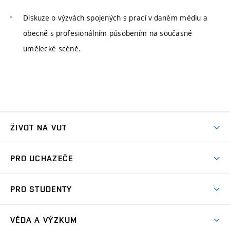
Diskuze o výzvách spojených s prací v daném médiu a
obecně s profesionálním působením na současné
umělecké scéně.
ŽIVOT NA VUT
Atmosféra VUT
PRO UCHAZEČE
Prostory školy
Proč na VUT
Koleje
PRO STUDENTY
Studijní programy
Stravování
Předměty
Studijní předpisy
Studium a stáže v zahraničí
Stipendia
Dny otevřených dveří
VĚDA A VÝZKUM
Sport na VUT
(externí
Studijní programy
Poplatky za studium
Uznání zahraničního vzdělání
Knihovny