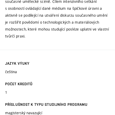
současné umělecké scéně. Cílem intenzivního setkání
s osobností ovládající dané médium na špičkové úrovni a
aktivně se podílející na utváření diskurzu současného umění
je rozšířit povědomí o technologických a materiálových
možnostech, které mohou studující posléze uplatni ve vlastní
tvůrčí praxi.
JAZYK VÝUKY
čeština
POČET KREDITŮ
1
PŘÍSLUŠNOST K TYPU STUDIJNÍHO PROGRAMU
magisterský navazující