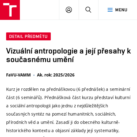
VUT
PŘIHLÁSIT
HLEDAT
MENU
SE
DETAIL PŘEDMĚTU
Vizuální antropologie a její přesahy k
současnému umění
FaVU-VAMM
Ak. rok: 2025/2026
Kurz je rozdělen na přednáškovou (6 přednášek) a seminární
část (6 seminářů). Přednášková část kurzu představí kulturní
a sociální antropologii jako jednu z nejdůležitějších
současných syntéz na pomezí humanitních, sociálních,
přírodních věd a umění. Zasadí ji do obecného kulturně-
historického kontextu a objasní základy její systematiky,