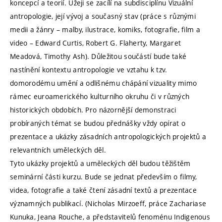
koncepcí a teorií. Úžeji se zacílí na subdisciplínu Vizuální
antropologie, její vývoj a současný stav (práce s různými
medii a žánry – malby, ilustrace, komiks, fotografie, film a
video – Edward Curtis, Robert G. Flaherty, Margaret
Meadová, Timothy Ash). Důležitou součástí bude také
nastínění kontextu antropologie ve vztahu k tzv.
domorodému umění a odlišnému chápání vizuality mimo
rámec euroamerického kulturního okruhu či v různých
historických obdobích. Pro názornější demonstraci
probíraných témat se budou přednášky vždy opírat o
prezentace a ukázky zásadních antropologických projektů a
relevantních uměleckých děl.
Tyto ukázky projektů a uměleckých děl budou těžištěm
seminární části kurzu. Bude se jednat především o filmy,
videa, fotografie a také čtení zásadní textů a prezentace
významných publikací. (Nicholas Mirzoeff, práce Zachariase
Kunuka, Jeana Rouche, a představitelů fenoménu Indigenous