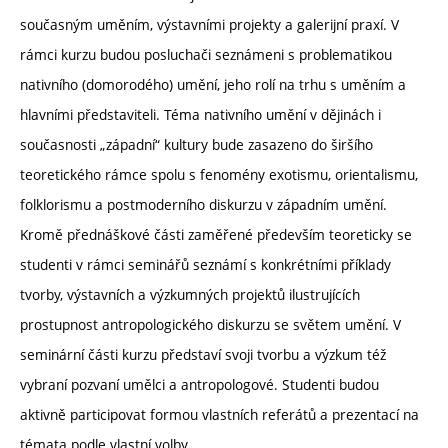
současným uměním, výstavními projekty a galerijní praxí. V
rámci kurzu budou posluchači seznámeni s problematikou
nativního (domorodého) umění, jeho rolí na trhu s uměním a
hlavními představiteli. Téma nativního umění v dějinách i
současnosti „západní“ kultury bude zasazeno do širšího
teoretického rámce spolu s fenomény exotismu, orientalismu,
folklorismu a postmoderního diskurzu v západním umění.
Kromě přednáškové části zaměřené především teoreticky se
studenti v rámci seminářů seznámí s konkrétními příklady
tvorby, výstavních a výzkumných projektů ilustrujících
prostupnost antropologického diskurzu se světem umění. V
seminární části kurzu představí svoji tvorbu a výzkum též
vybraní pozvaní umělci a antropologové. Studenti budou
aktivně participovat formou vlastních referátů a prezentací na
témata podle vlastní volby.