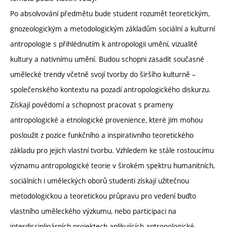
Po absolvování předmětu bude student rozumět teoretickým,
gnozeologickým a metodologickým základům sociální a kulturní
antropologie s přihlédnutím k antropologii umění, vizualitě
kultury a nativnímu umění. Budou schopni zasadit současné
umělecké trendy včetně svojí tvorby do širšího kulturně –
společenského kontextu na pozadí antropologického diskurzu.
Získají povědomí a schopnost pracovat s prameny
antropologické a etnologické provenience, které jim mohou
posloužit z pozice funkčního a inspirativního teoretického
základu pro jejich vlastní tvorbu. Vzhledem ke stále rostoucímu
významu antropologické teorie v širokém spektru humanitních,
sociálních i uměleckých oborů studenti získají užitečnou
metodologickou a teoretickou průpravu pro vedení buďto
vlastního uměleckého výzkumu, nebo participaci na
interdisciplinárních projektech aplikujících antropologické