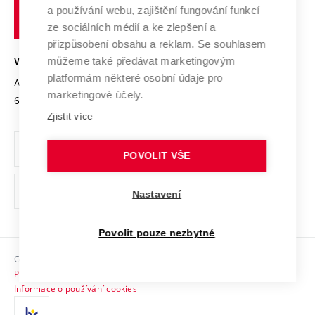
učení
Služby univerzity
Transfer znalostí
a používání webu, zajištění fungování funkcí
technické
Podnikavá univerzita / ContriBUTe
Mezinárodní dohody
ze sociálních médií a ke zlepšení a
Open Science
v
Bezpečná univerzita
přizpůsobení obsahu a reklam. Se souhlasem
Univerzitní sítě
Brně
Projekty
můžeme také předávat marketingovým
VYSOKÉ UČENÍ TECHNICKÉ V BRNĚ
Vyznamenání
platformám některé osobní údaje pro
Projekty ze strukturálních fondů
Antonínská 548/1
www.vut.cz
marketingové účely.
Organizační struktura
602 00 Brno
vut@vutbr.cz
Specifický výzkum
Zjistit více
Úřední deska
Ochrana osobních údajů
POVOLIT VŠE
(externí
Pracovní příležitosti
Nastavení
odkaz)
Podpora a rozvoj zaměstnanců a studujících
Povolit pouze nezbytné
Rovné příležitosti
Copyright © 2026 VUT
Sociální bezpečí
Prohlášení o přístupnosti
HR Award
Informace o používání cookies