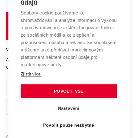
E-přihláška
údajů
Zahraniční spolupráce
Systém zajišťování kvality výzkumu
Profil univerzity
Spolupráce se školami
Soubory cookie používáme ke
Vysoké
Výzkumné infrastruktury
shromažďování a analýze informací o výkonu
Udržitelná univerzita
učení
Služby univerzity
Transfer znalostí
a používání webu, zajištění fungování funkcí
technické
Podnikavá univerzita / ContriBUTe
Mezinárodní dohody
ze sociálních médií a ke zlepšení a
Open Science
v
Bezpečná univerzita
přizpůsobení obsahu a reklam. Se souhlasem
Univerzitní sítě
Brně
Projekty
můžeme také předávat marketingovým
VYSOKÉ UČENÍ TECHNICKÉ V BRNĚ
Vyznamenání
platformám některé osobní údaje pro
Projekty ze strukturálních fondů
Antonínská 548/1
www.vut.cz
marketingové účely.
Organizační struktura
602 00 Brno
vut@vutbr.cz
Specifický výzkum
Zjistit více
Úřední deska
Ochrana osobních údajů
POVOLIT VŠE
(externí
Pracovní příležitosti
Nastavení
odkaz)
Podpora a rozvoj zaměstnanců a studujících
Povolit pouze nezbytné
Rovné příležitosti
Copyright © 2026 VUT
Sociální bezpečí