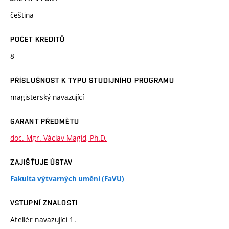
čeština
POČET KREDITŮ
8
PŘÍSLUŠNOST K TYPU STUDIJNÍHO PROGRAMU
magisterský navazující
GARANT PŘEDMĚTU
doc. Mgr. Václav Magid, Ph.D.
ZAJIŠŤUJE ÚSTAV
Fakulta výtvarných umění (FaVU)
VSTUPNÍ ZNALOSTI
Ateliér navazující 1.