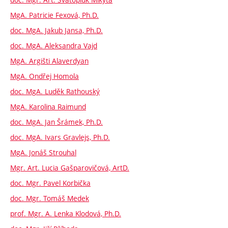
MgA. Patricie Fexová, Ph.D.
doc. MgA. Jakub Jansa, Ph.D.
doc. MgA. Aleksandra Vajd
MgA. Argišti Alaverdyan
MgA. Ondřej Homola
doc. MgA. Luděk Rathouský
MgA. Karolina Raimund
doc. MgA. Jan Šrámek, Ph.D.
doc. MgA. Ivars Gravlejs, Ph.D.
MgA. Jonáš Strouhal
Mgr. Art. Lucia Gašparovičová, ArtD.
doc. Mgr. Pavel Korbička
doc. Mgr. Tomáš Medek
prof. Mgr. A. Lenka Klodová, Ph.D.