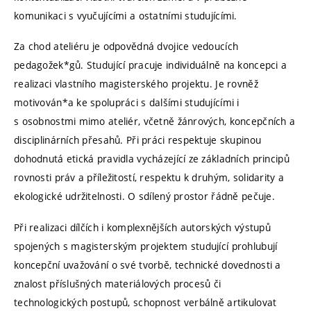
komunikaci s vyučujícími a ostatními studujícími.
Za chod ateliéru je odpovědná dvojice vedoucích
pedagožek*gů. Studující pracuje individuálně na koncepci a
realizaci vlastního magisterského projektu. Je rovněž
motivován*a ke spolupráci s dalšími studujícími i
s osobnostmi mimo ateliér, včetně žánrových, koncepčních a
disciplinárních přesahů. Při práci respektuje skupinou
dohodnutá etická pravidla vycházející ze základních principů
rovnosti práv a příležitostí, respektu k druhým, solidarity a
ekologické udržitelnosti. O sdílený prostor řádně pečuje.
Při realizaci dílčích i komplexnějších autorských výstupů
spojených s magisterským projektem studující prohlubují
koncepční uvažování o své tvorbě, technické dovednosti a
znalost příslušných materiálových procesů či
technologických postupů, schopnost verbálně artikulovat