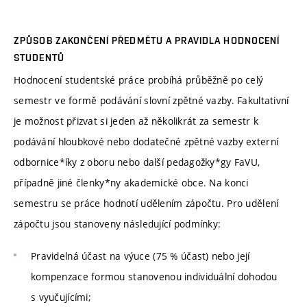
ZPŮSOB ZAKONČENÍ PŘEDMĚTU A PRAVIDLA HODNOCENÍ
STUDENTŮ
Hodnocení studentské práce probíhá průběžně po celý
semestr ve formě podávání slovní zpětné vazby. Fakultativní
je možnost přizvat si jeden až několikrát za semestr k
podávání hloubkové nebo dodatečné zpětné vazby externí
odbornice*íky z oboru nebo další pedagožky*gy FaVU,
případně jiné členky*ny akademické obce. Na konci
semestru se práce hodnotí udělením zápočtu. Pro udělení
zápočtu jsou stanoveny následující podmínky:
Pravidelná účast na výuce (75 % účast) nebo její
kompenzace formou stanovenou individuální dohodou
s vyučujícími;