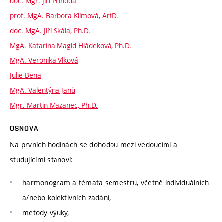
doc. Mgr. Jiří Příhoda
prof. MgA. Barbora Klímová, ArtD.
doc. MgA. Jiří Skála, Ph.D.
MgA. Katarína Magid Hládeková, Ph.D.
MgA. Veronika Vlková
Julie Bena
MgA. Valentýna Janů
Mgr. Martin Mazanec, Ph.D.
OSNOVA
Na prvních hodinách se dohodou mezi vedoucími a
studujícími stanoví:
harmonogram a témata semestru, včetně individuálních
a/nebo kolektivních zadání,
metody výuky,