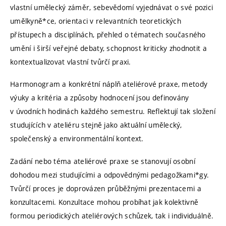
vlastní umělecký záměr, sebevědomí vyjednávat o své pozici
umělkyně*ce, orientaci v relevantních teoretických
přístupech a disciplínách, přehled o tématech současného
umění i širší veřejné debaty, schopnost kriticky zhodnotit a
kontextualizovat vlastní tvůrčí praxi.
Harmonogram a konkrétní náplň ateliérové praxe, metody
výuky a kritéria a způsoby hodnocení jsou definovány
v úvodních hodinách každého semestru. Reflektují tak složení
studujících v ateliéru stejně jako aktuální umělecký,
společenský a environmentální kontext.
Zadání nebo téma ateliérové praxe se stanovují osobní
dohodou mezi studujícími a odpovědnými pedagožkami*gy.
Tvůrčí proces je doprovázen průběžnými prezentacemi a
konzultacemi. Konzultace mohou probíhat jak kolektivně
formou periodických ateliérových schůzek, tak i individuálně.