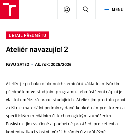
VUT
PŘIHLÁSIT
HLEDAT
MENU
SE
DETAIL PŘEDMĚTU
Ateliér navazující 2
FaVU-2ATE2
Ak. rok: 2025/2026
Ateliér je po boku diplomních seminářů základním tvůrčím
předmětem ve studijním programu. Jeho ústřední náplní je
vlastní umělecká praxe studujících. Ateliér jim pro tuto praxi
zajištuje materiální podmínky dané konkrétním prostorem a
specifickým mediálním či technologickým zaměřením.
Poskytuje jim vstřícné a podnětné prostředí pro reflexi a
kontextualizaci vlastní tvůrčích záměrů v průběžné