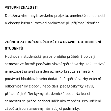
VSTUPNÍ ZNALOSTI
Doložená vize magisterského projektu, umělecké schopnosti
a obecný kulturní rozhled prokázané při přijímací zkoušce.
ZPŮSOB ZAKONČENÍ PŘEDMĚTU A PRAVIDLA HODNOCENÍ
STUDENTŮ
Hodnocení studentské práce probíhá průběžně po celý
semestr ve formě podávání slovní zpětné vazby. Fakultativní
je možnost přizvat si jeden až několikrát za semestr k
podávání hloubkové nebo dodatečné zpětné vazby externí
odbornice*íky z oboru nebo další pedagožky*gy FaVU,
případně jiné členky*ny akademické obce. Na konci
semestru se práce hodnotí udělením zápočtu. Pro udělení
zápočtu jsou stanoveny následující podmínky: