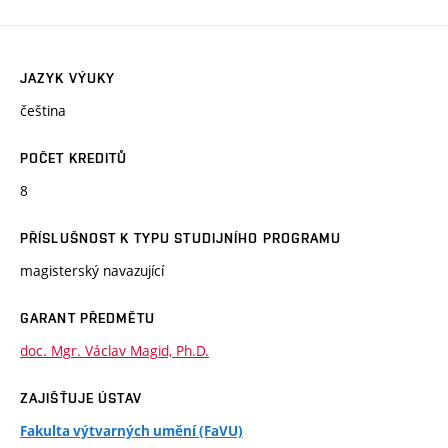
JAZYK VÝUKY
čeština
POČET KREDITŮ
8
PŘÍSLUŠNOST K TYPU STUDIJNÍHO PROGRAMU
magisterský navazující
GARANT PŘEDMĚTU
doc. Mgr. Václav Magid, Ph.D.
ZAJIŠŤUJE ÚSTAV
Fakulta výtvarných umění (FaVU)