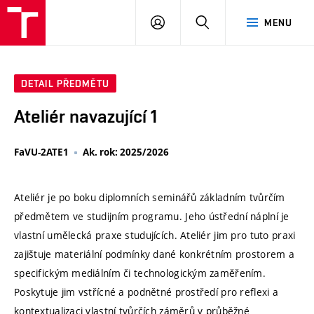
VUT
PŘIHLÁSIT
HLEDAT
MENU
SE
DETAIL PŘEDMĚTU
Ateliér navazující 1
FaVU-2ATE1
Ak. rok: 2025/2026
Ateliér je po boku diplomních seminářů základním tvůrčím
předmětem ve studijním programu. Jeho ústřední náplní je
vlastní umělecká praxe studujících. Ateliér jim pro tuto praxi
zajištuje materiální podmínky dané konkrétním prostorem a
specifickým mediálním či technologickým zaměřením.
Poskytuje jim vstřícné a podnětné prostředí pro reflexi a
kontextualizaci vlastní tvůrčích záměrů v průběžné