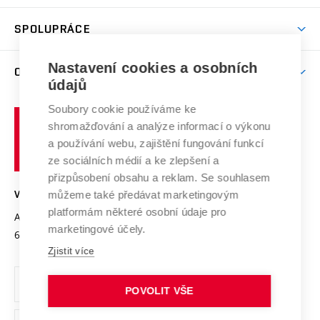
Aktivity pro juniory
Studentský život
odkaz)
Věda a výzkum na VUT
Harmonogram akademického roku
Zpracování osobních údajů studentů
Sociální bezpečí
SPOLUPRÁCE
Celoživotní vzdělávání
Brno
Podpora excelence
Závěrečné práce
Studium bez bariér
Zpracování osobních údajů uchazečů o studium
Firemní spolupráce
Mezinárodní vědecká rada
Nastavení cookies a osobních
O UNIVERZITĚ
Doktorské studium
Podpora podnikání
E-přihláška
údajů
Zahraniční spolupráce
Systém zajišťování kvality výzkumu
Profil univerzity
Spolupráce se školami
Soubory cookie používáme ke
Vysoké
Výzkumné infrastruktury
shromažďování a analýze informací o výkonu
Udržitelná univerzita
učení
Služby univerzity
Transfer znalostí
a používání webu, zajištění fungování funkcí
technické
Podnikavá univerzita / ContriBUTe
Mezinárodní dohody
ze sociálních médií a ke zlepšení a
Open Science
v
Bezpečná univerzita
přizpůsobení obsahu a reklam. Se souhlasem
Univerzitní sítě
Brně
Projekty
můžeme také předávat marketingovým
VYSOKÉ UČENÍ TECHNICKÉ V BRNĚ
Vyznamenání
platformám některé osobní údaje pro
Projekty ze strukturálních fondů
Antonínská 548/1
www.vut.cz
marketingové účely.
Organizační struktura
602 00 Brno
vut@vutbr.cz
Specifický výzkum
Zjistit více
Úřední deska
Ochrana osobních údajů
POVOLIT VŠE