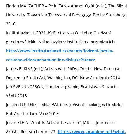
Florian MALZACHER – Pelin TAN – Ahmet Ögüt (eds.), The Silent
University. Towards a Transversal Pedagogy, Berlín: Sternberg
2016
Institut úzkosti. 2021. Kvíření jazyka českého: O užívání
genderově inkluzivního jazyka v institucích a organizacích.
http://www.institutuzkosti.cz/events/kvireni-jazyka-
ceskeho-videozaznam-online-diskuse?src=cz
James ELKINS (ed.), Artists with PhDs. On the New Doctoral
Degree in Studio Art, Washington, DC: New Academia 2014
Jan SVENUNGSSON, Umelec a písanie, Bratislava: Slovart –
VŠVU 2013
Jeroen LUTTERS – Mike BAL (eds.), Visual Thinking with Mieke
Bal, Amsterdam: Valiz 2018
Julian KLEIN, What Is Artistic Research?, JAR — Journal for
Artistic Research, April 23.
https://www.jar-online.net/what-