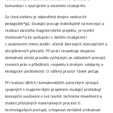
komunikaci s vyučujícími a ostatními studujícími.
Za chod ateliéru je odpovědná dvojice vedoucích
pedagožek*gů. Studující pracuje individuálně na koncepci a
realizaci vlastního magisterského projektu. Je rovněž
motivován*a ke spolupráci s dalšími studujícími i
s osobnostmi mimo ateliér, včetně žánrových, koncepčních a
disciplinárních přesahů. Při práci respektuje skupinou
dohodnutá etická pravidla vycházející ze základních principů
rovnosti práv a příležitostí, respektu k druhým, solidarity a
ekologické udržitelnosti. O sdílený prostor řádně pečuje.
Při realizaci dílčích i komplexnějších autorských výstupů
spojených s magisterským projektem studující prohlubují
koncepční uvažování o své tvorbě, technické dovednosti a
znalost příslušných materiálových procesů či
technologických postupů, schopnost verbálně artikulovat