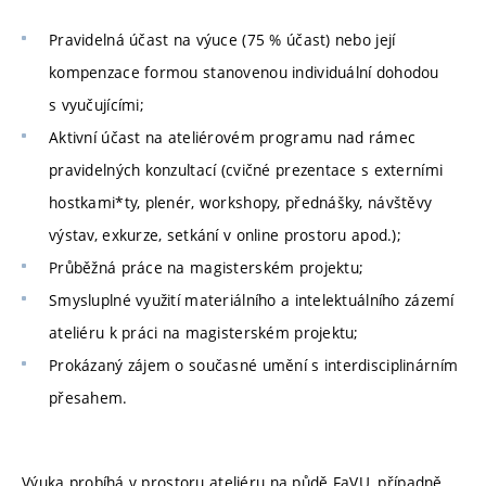
Pravidelná účast na výuce (75 % účast) nebo její
kompenzace formou stanovenou individuální dohodou
s vyučujícími;
Aktivní účast na ateliérovém programu nad rámec
pravidelných konzultací (cvičné prezentace s externími
hostkami*ty, plenér, workshopy, přednášky, návštěvy
výstav, exkurze, setkání v online prostoru apod.);
Průběžná práce na magisterském projektu;
Smysluplné využití materiálního a intelektuálního zázemí
ateliéru k práci na magisterském projektu;
Prokázaný zájem o současné umění s interdisciplinárním
přesahem.
Výuka probíhá v prostoru ateliéru na půdě FaVU, případně