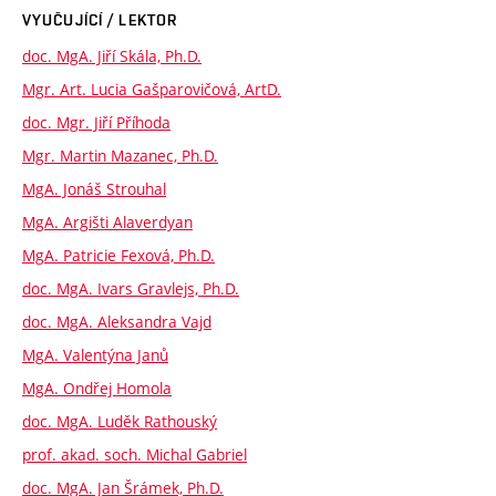
VYUČUJÍCÍ / LEKTOR
doc. MgA. Jiří Skála, Ph.D.
Mgr. Art. Lucia Gašparovičová, ArtD.
doc. Mgr. Jiří Příhoda
Mgr. Martin Mazanec, Ph.D.
MgA. Jonáš Strouhal
MgA. Argišti Alaverdyan
MgA. Patricie Fexová, Ph.D.
doc. MgA. Ivars Gravlejs, Ph.D.
doc. MgA. Aleksandra Vajd
MgA. Valentýna Janů
MgA. Ondřej Homola
doc. MgA. Luděk Rathouský
prof. akad. soch. Michal Gabriel
doc. MgA. Jan Šrámek, Ph.D.