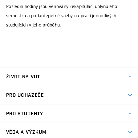
Poslední hodiny jsou věnovány rekapitulaci uplynulého
semestru a podání zpětné vazby na práci jednotlivých
studujících v jeho průběhu.
ŽIVOT NA VUT
Atmosféra VUT
PRO UCHAZEČE
Prostory školy
Proč na VUT
Koleje
PRO STUDENTY
Studijní programy
Stravování
Předměty
Studijní předpisy
Studium a stáže v zahraničí
Stipendia
Dny otevřených dveří
VĚDA A VÝZKUM
Sport na VUT
(externí
Studijní programy
Poplatky za studium
Uznání zahraničního vzdělání
Knihovny