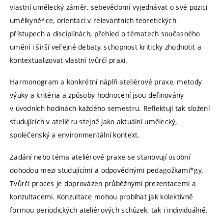
vlastní umělecký záměr, sebevědomí vyjednávat o své pozici
umělkyně*ce, orientaci v relevantních teoretických
přístupech a disciplínách, přehled o tématech současného
umění i širší veřejné debaty, schopnost kriticky zhodnotit a
kontextualizovat vlastní tvůrčí praxi.
Harmonogram a konkrétní náplň ateliérové praxe, metody
výuky a kritéria a způsoby hodnocení jsou definovány
v úvodních hodinách každého semestru. Reflektují tak složení
studujících v ateliéru stejně jako aktuální umělecký,
společenský a environmentální kontext.
Zadání nebo téma ateliérové praxe se stanovují osobní
dohodou mezi studujícími a odpovědnými pedagožkami*gy.
Tvůrčí proces je doprovázen průběžnými prezentacemi a
konzultacemi. Konzultace mohou probíhat jak kolektivně
formou periodických ateliérových schůzek, tak i individuálně.