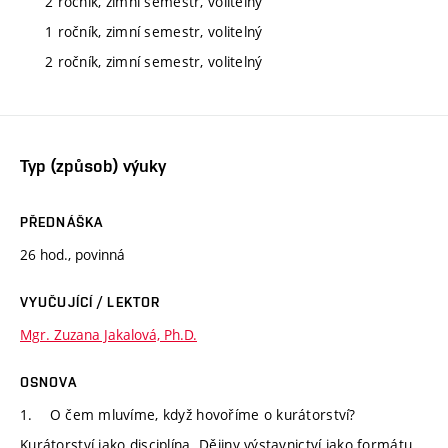
2 ročník, zimní semestr, volitelný
1 ročník, zimní semestr, volitelný
2 ročník, zimní semestr, volitelný
Typ (způsob) výuky
PŘEDNÁŠKA
26 hod., povinná
VYUČUJÍCÍ / LEKTOR
Mgr. Zuzana Jakalová, Ph.D.
OSNOVA
1. O čem mluvíme, když hovoříme o kurátorství?
Kurátorství jako disciplína. Dějiny výstavnictví jako formátu,