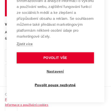
shromažďování a analýze informací o výkonu
Udržitelná univerzita
učení
Služby univerzity
Transfer znalostí
a používání webu, zajištění fungování funkcí
technické
Podnikavá univerzita / ContriBUTe
Mezinárodní dohody
ze sociálních médií a ke zlepšení a
Open Science
v
Bezpečná univerzita
přizpůsobení obsahu a reklam. Se souhlasem
Univerzitní sítě
Brně
Projekty
můžeme také předávat marketingovým
VYSOKÉ UČENÍ TECHNICKÉ V BRNĚ
Vyznamenání
platformám některé osobní údaje pro
Projekty ze strukturálních fondů
Antonínská 548/1
www.vut.cz
marketingové účely.
Organizační struktura
602 00 Brno
vut@vutbr.cz
Specifický výzkum
Zjistit více
Úřední deska
Ochrana osobních údajů
POVOLIT VŠE
(externí
Pracovní příležitosti
Nastavení
odkaz)
Podpora a rozvoj zaměstnanců a studujících
Povolit pouze nezbytné
Rovné příležitosti
Copyright © 2026 VUT
Sociální bezpečí
Prohlášení o přístupnosti
HR Award
Informace o používání cookies