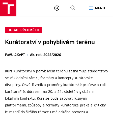
VUT
PŘIHLÁSIT
HLEDAT
MENU
SE
DETAIL PŘEDMĚTU
Kurátorství v pohyblivém terénu
FaVU-2KvPT
Ak. rok: 2025/2026
Kurz Kurátorství v pohyblivém terénu seznamuje studentstvo
se základními rámci, formáty a koncepty kurátorské
disciplíny. Osvětlí vznik a proměny kurátorské profese a roli
kurátora* (s důrazem na 20. a 21. století) v globálním i
lokálním kontextu. Kurz se bude zabývat různými
platformami, způsoby a formáty kurátorské praxe a kriticky
je zasadí do širšího rámce uměleckého provozu a