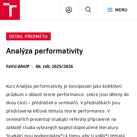
VUT
PŘIHLÁSIT
HLEDAT
MENU
SE
DETAIL PŘEDMĚTU
Analýza performativity
FaVU-ANUP
Ak. rok: 2025/2026
Kurz Analýza performativity je koncipován jako kolektivní
průzkum v oblasti teorie performance. Lekce jsou děleny do
dvou částí – přednášek a seminářů. V přednáškách jsou
představena klíčová témata teorie performance. V
seminářích prezentují studující referáty připravené na
základě studia vybraných kapitol doporučené literatury.
Studující jsou podporovány*i k tomu, aby si volily*i témata