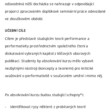
odùvodnìná nižší docházka se nahrazuje v odpovídající
proporci zpracováním doplòkové seminární práce odevzdané
ve zkouškovém období.
UČEBNÍ CÍLE
Cílem je představit studujícím teorii performance a
performativity prostřednictvím společného čtení a
diskutování vybraných kapitol z klíčových oborových
publikací. Studenty by absolvování kurzu mělo vybavit
nezbytnými nástroji (koncepty a teoriemi) pro kritické
uvažování o performativitě v současném umění i mimo něj.
Po absolvování kurzu budou studující schopny*i:
- identifikovat rysy některé z probíraných teorií