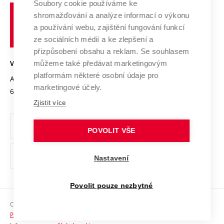
Spolupráce se školami
Soubory cookie používáme ke
Vysoké
Výzkumné infrastruktury
shromažďování a analýze informací o výkonu
Udržitelná univerzita
učení
Služby univerzity
Transfer znalostí
a používání webu, zajištění fungování funkcí
technické
Podnikavá univerzita / ContriBUTe
Mezinárodní dohody
ze sociálních médií a ke zlepšení a
Open Science
v
Bezpečná univerzita
přizpůsobení obsahu a reklam. Se souhlasem
Univerzitní sítě
Brně
Projekty
můžeme také předávat marketingovým
VYSOKÉ UČENÍ TECHNICKÉ V BRNĚ
Vyznamenání
platformám některé osobní údaje pro
Projekty ze strukturálních fondů
Antonínská 548/1
www.vut.cz
marketingové účely.
Organizační struktura
602 00 Brno
vut@vutbr.cz
Specifický výzkum
Zjistit více
Úřední deska
Ochrana osobních údajů
POVOLIT VŠE
(externí
Pracovní příležitosti
Nastavení
odkaz)
Podpora a rozvoj zaměstnanců a studujících
Povolit pouze nezbytné
Rovné příležitosti
Copyright © 2026 VUT
Sociální bezpečí
Prohlášení o přístupnosti
HR Award