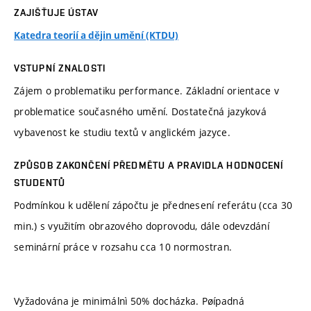
ZAJIŠŤUJE ÚSTAV
Katedra teorií a dějin umění (KTDU)
VSTUPNÍ ZNALOSTI
Zájem o problematiku performance. Základní orientace v
problematice současného umění. Dostatečná jazyková
vybavenost ke studiu textů v anglickém jazyce.
ZPŮSOB ZAKONČENÍ PŘEDMĚTU A PRAVIDLA HODNOCENÍ
STUDENTŮ
Podmínkou k udělení zápočtu je přednesení referátu (cca 30
min.) s využitím obrazového doprovodu, dále odevzdání
seminární práce v rozsahu cca 10 normostran.
Vyžadována je minimálnì 50% docházka. Pøípadná