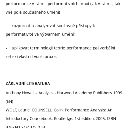
performance v rámci performativních praxí (jak v rámci, tak
vně pole současného umění)
- rozpoznat a analyzovat současné přístupy k
performativitě ve výtvarném umění;
- aplikovat terminologii teorie performance pøi verbální
reflexi vlastní tvùrèí praxe.
ZÁKLADNÍ LITERATURA
Anthony Howell – Analysis - Harwood Academy Publishers 1999
(EN)
WOLF, Laurie, COUNSELL, Colin. Performance Analysis: An
Introductory Coursebook. Routledge; 1st edition, 2005. ISBN
978-0415224079 (CS)