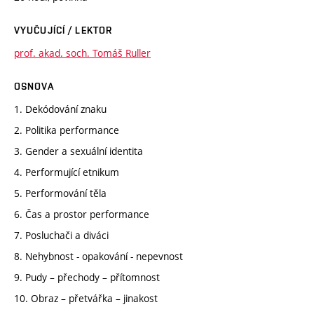
VYUČUJÍCÍ / LEKTOR
prof. akad. soch. Tomáš Ruller
OSNOVA
1. Dekódování znaku
2. Politika performance
3. Gender a sexuální identita
4. Performující etnikum
5. Performování těla
6. Čas a prostor performance
7. Posluchači a diváci
8. Nehybnost - opakování - nepevnost
9. Pudy – přechody – přítomnost
10. Obraz – přetvářka – jinakost