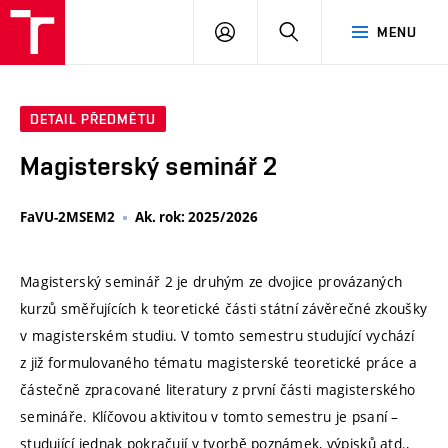
VUT
PŘIHLÁSIT
HLEDAT
MENU
SE
DETAIL PŘEDMĚTU
Magisterský seminář 2
FaVU-2MSEM2
Ak. rok: 2025/2026
Magisterský seminář 2 je druhým ze dvojice provázaných
kurzů směřujících k teoretické části státní závěrečné zkoušky
v magisterském studiu. V tomto semestru studující vychází
z již formulovaného tématu magisterské teoretické práce a
částečně zpracované literatury z první části magisterského
semináře. Klíčovou aktivitou v tomto semestru je psaní –
studující jednak pokračují v tvorbě poznámek, výpisků atd.,