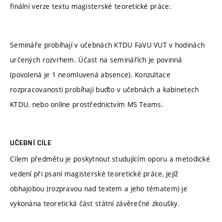
finální verze textu magisterské teoretické práce.
Semináře probíhají v učebnách KTDU FaVU VUT v hodinách
určených rozvrhem. Účast na seminářích je povinná
(povolená je 1 neomluvená absence). Konzultace
rozpracovanosti probíhají buďto v učebnách a kabinetech
KTDU, nebo online prostřednictvím MS Teams.
UČEBNÍ CÍLE
Cílem předmětu je poskytnout studujícím oporu a metodické
vedení při psaní magisterské teoretické práce, jejíž
obhajobou (rozpravou nad textem a jeho tématem) je
vykonána teoretická část státní závěrečné zkoušky.