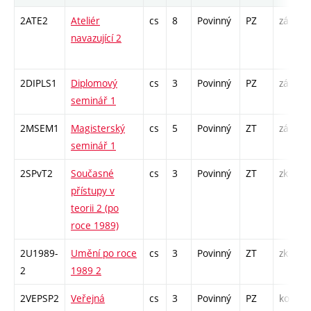
2ATE2
Ateliér
cs
8
Povinný
PZ
zá
A
navazující 2
/
2DIPLS1
Diplomový
cs
3
Povinný
PZ
zá
S
seminář 1
2MSEM1
Magisterský
cs
5
Povinný
ZT
zá
K
seminář 1
S
2SPvT2
Současné
cs
3
Povinný
ZT
zk
P
přístupy v
S
teorii 2 (po
roce 1989)
2U1989-
Umění po roce
cs
3
Povinný
ZT
zk
P
2
1989 2
S
2VEPSP2
Veřejná
cs
3
Povinný
PZ
kol
P