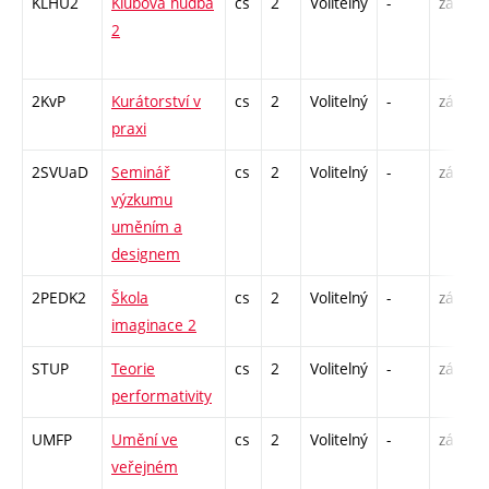
KLHU2
Klubová hudba
cs
2
Volitelný
-
zá
P
2
C
2KvP
Kurátorství v
cs
2
Volitelný
-
zá
S
praxi
2SVUaD
Seminář
cs
2
Volitelný
-
zá
S
výzkumu
uměním a
designem
2PEDK2
Škola
cs
2
Volitelný
-
zá
S
imaginace 2
STUP
Teorie
cs
2
Volitelný
-
zá
P
performativity
UMFP
Umění ve
cs
2
Volitelný
-
zá
P
veřejném