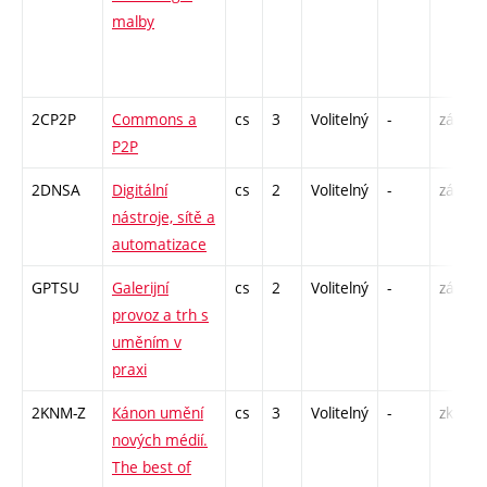
malby
2CP2P
Commons a
cs
3
Volitelný
-
zá
P2P
2DNSA
Digitální
cs
2
Volitelný
-
zá
nástroje, sítě a
automatizace
GPTSU
Galerijní
cs
2
Volitelný
-
zá
provoz a trh s
uměním v
praxi
2KNM-Z
Kánon umění
cs
3
Volitelný
-
zk
nových médií.
The best of