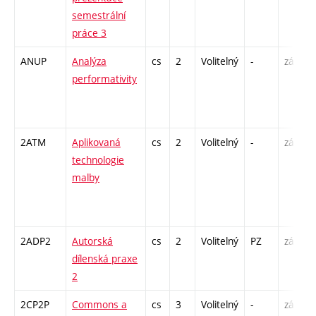
semestrální
práce 3
ANUP
Analýza
cs
2
Volitelný
-
zá
P
performativity
/
2ATM
Aplikovaná
cs
2
Volitelný
-
zá
technologie
malby
-
2ADP2
Autorská
cs
2
Volitelný
PZ
zá
K
dílenská praxe
2
2CP2P
Commons a
cs
3
Volitelný
-
zá
P