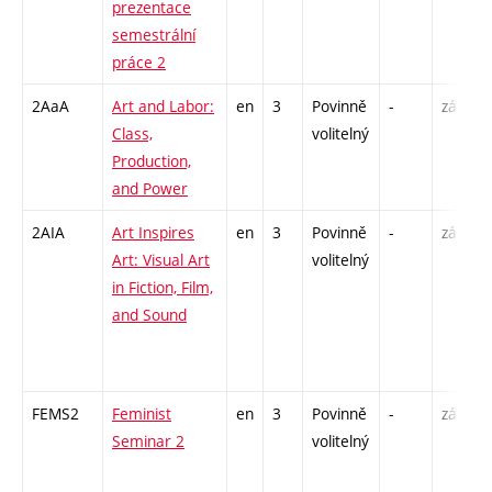
prezentace
semestrální
práce 2
2AaA
Art and Labor:
en
3
Povinně
-
zá
S
Class,
volitelný
U
Production,
/
and Power
2AIA
Art Inspires
en
3
Povinně
-
zá
S
Art: Visual Art
volitelný
U
in Fiction, Film,
/
and Sound
-
I
FEMS2
Feminist
en
3
Povinně
-
zá
P
Seminar 2
volitelný
S