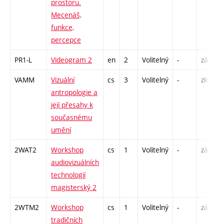
prostoru.
Mecenáš,
funkce,
percepce
PR1-L
Videogram 2
en
2
Volitelný
-
zá
S
VAMM
Vizuální
cs
3
Volitelný
-
zk
P
antropologie a
S
její přesahy k
současnému
umění
2WAT2
Workshop
cs
1
Volitelný
-
zá
S
audiovizuálních
technologií
magisterský 2
2WTM2
Workshop
cs
1
Volitelný
-
zá
S
tradičních