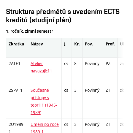
Struktura předmětů s uvedením ECTS
kreditů (studijní plán)
1. ročník, zimní semestr
Zkratka
Název
J.
Kr.
Pov.
Prof.
Uk.
2ATE1
Ateliér
cs
8
Povinný
PZ
zá
navazující 1
2SPvT1
Současné
cs
3
Povinný
ZT
zk
přístupy v
teorii 1 (1945-
1989)
2U1989-
Umění po roce
cs
3
Povinný
ZT
zk
1
1989 1