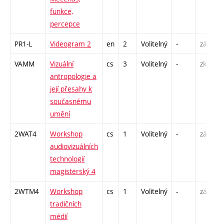
funkce,
percepce
PR1-L
Videogram 2
en
2
Volitelný
-
zá
S
VAMM
Vizuální
cs
3
Volitelný
-
zk
P
antropologie a
S
její přesahy k
současnému
umění
2WAT4
Workshop
cs
1
Volitelný
-
zá
S
audiovizuálních
technologií
magisterský 4
2WTM4
Workshop
cs
1
Volitelný
-
zá
S
tradičních
médií