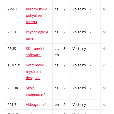
2KvPT
Kurátorství v
cs
2
Volitelný
-
zá
P
pohyblivém
terénu
2PSU
Psychologie a
cs
2
Volitelný
-
zá
P
umění
2SUS
Síť – umění –
cs,
3
Volitelný
-
zk
P
software
en
1SMaD1
Systémové
cs
2
Volitelný
-
kol
P
myšlení a
S
design 1
2PEDK
Škola
cs
2
Volitelný
-
zá
S
imaginace 1
PR1-Z
Videogram 1
en
2
Volitelný
-
zá
S