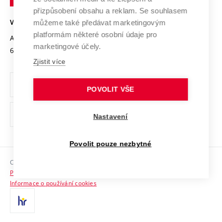
Open Science
v
Bezpečná univerzita
přizpůsobení obsahu a reklam. Se souhlasem
Univerzitní sítě
Brně
Projekty
můžeme také předávat marketingovým
VYSOKÉ UČENÍ TECHNICKÉ V BRNĚ
Vyznamenání
platformám některé osobní údaje pro
Projekty ze strukturálních fondů
Antonínská 548/1
www.vut.cz
marketingové účely.
Organizační struktura
602 00 Brno
vut@vutbr.cz
Specifický výzkum
Zjistit více
Úřední deska
Ochrana osobních údajů
POVOLIT VŠE
(externí
Pracovní příležitosti
Nastavení
odkaz)
Podpora a rozvoj zaměstnanců a studujících
Povolit pouze nezbytné
Rovné příležitosti
Copyright © 2026 VUT
Sociální bezpečí
Prohlášení o přístupnosti
HR Award
Informace o používání cookies
Kontakty