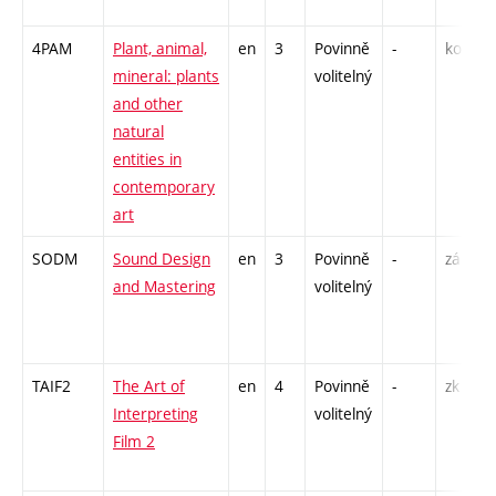
4PAM
Plant, animal,
en
3
Povinně
-
kol
P
mineral: plants
volitelný
S
and other
E
natural
entities in
contemporary
art
SODM
Sound Design
en
3
Povinně
-
zá
K
and Mastering
volitelný
C
TAIF2
The Art of
en
4
Povinně
-
zk
P
Interpreting
volitelný
S
Film 2