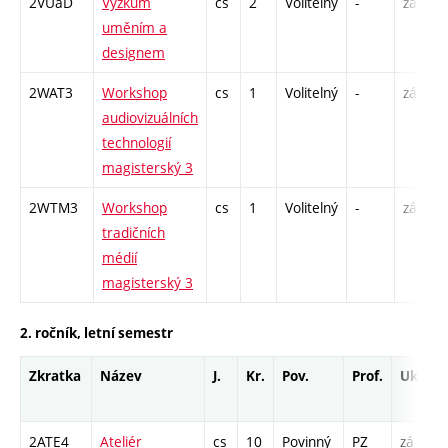
2VUaD
Výzkum
cs
2
Volitelný
-
zá
P
uměním a
S
designem
2WAT3
Workshop
cs
1
Volitelný
-
zá
audiovizuálních
technologií
magisterský 3
2WTM3
Workshop
cs
1
Volitelný
-
zá
tradičních
médií
magisterský 3
2. ročník, letní semestr
Zkratka
Název
J.
Kr.
Pov.
Prof.
Uk.
H
r
2ATE4
Ateliér
cs
10
Povinný
PZ
zá
A