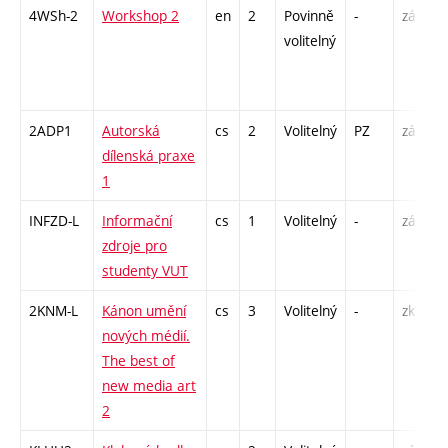
4WSh-2
Workshop 2
en
2
Povinně
-
zá
S
volitelný
2ADP1
Autorská
cs
2
Volitelný
PZ
zá
K
dílenská praxe
P
1
INFZD-L
Informační
cs
1
Volitelný
-
zá
C
zdroje pro
studenty VUT
2KNM-L
Kánon umění
cs
3
Volitelný
-
zk
S
nových médií.
The best of
new media art
2