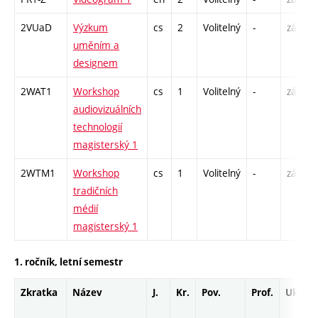
2VUaD
Výzkum
cs
2
Volitelný
-
zá
uměním a
designem
2WAT1
Workshop
cs
1
Volitelný
-
zá
audiovizuálních
technologií
magisterský 1
2WTM1
Workshop
cs
1
Volitelný
-
zá
tradičních
médií
magisterský 1
1. ročník, letní semestr
Zkratka
Název
J.
Kr.
Pov.
Prof.
Uk.