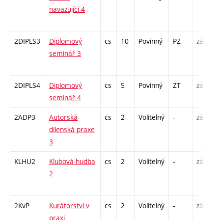
navazující 4
/
1
2DIPLS3
Diplomový
cs
10
Povinný
PZ
zá
S
seminář 3
2
-
2DIPLS4
Diplomový
cs
5
Povinný
ZT
zá
S
seminář 4
2
2ADP3
Autorská
cs
2
Volitelný
-
zá
K
dílenská praxe
P
3
KLHU2
Klubová hudba
cs
2
Volitelný
-
zá
P
2
C
1
2KvP
Kurátorství v
cs
2
Volitelný
-
zá
S
praxi