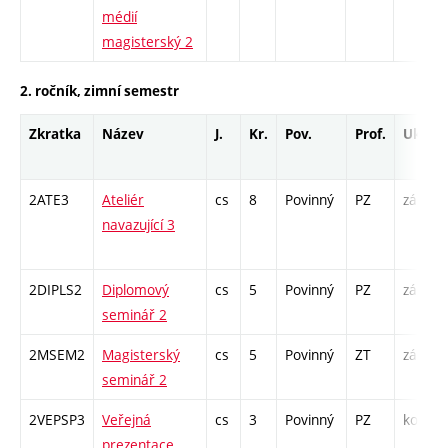
médií
magisterský 2
2. ročník, zimní semestr
Zkratka
Název
J.
Kr.
Pov.
Prof.
Uk.
2ATE3
Ateliér
cs
8
Povinný
PZ
zá
navazující 3
/
2DIPLS2
Diplomový
cs
5
Povinný
PZ
zá
seminář 2
2MSEM2
Magisterský
cs
5
Povinný
ZT
zá
K
seminář 2
S
2VEPSP3
Veřejná
cs
3
Povinný
PZ
kol
prezentace