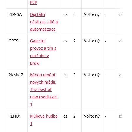
P2P
S
2DNSA
Digitální
cs
2
Volitelný
-
zá
P
nástroje, sítě a
automatizace
GPTSU
Galerijní
cs
2
Volitelný
-
zá
P
provoz a trh s
S
uměním v
praxi
2KNM-Z
Kánon umění
cs
3
Volitelný
-
zk
S
nových médií.
The best of
new media art
1
KLHU1
Klubová hudba
cs
2
Volitelný
-
zá
P
1