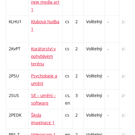
new media art
1
KLHU1
Klubová hudba
cs
2
Volitelný
-
zá
1
2KvPT
Kurátorství v
cs
2
Volitelný
-
zá
pohyblivém
terénu
2PSU
Psychologie a
cs
2
Volitelný
-
zá
umění
2SUS
Síť – umění –
cs,
3
Volitelný
-
zk
software
en
2PEDK
Škola
cs
2
Volitelný
-
zá
imaginace 1
PR1-Z
Videogram 1
en
2
Volitelný
-
zá