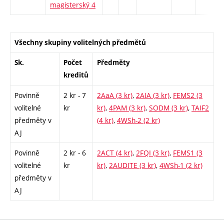
magisterský 4
Všechny skupiny volitelných předmětů
Sk.
Počet
Předměty
kreditů
Povinně
2 kr - 7
2AaA (3 kr)
,
2AIA (3 kr)
,
FEMS2 (3
volitelné
kr
kr)
,
4PAM (3 kr)
,
SODM (3 kr)
,
TAIF2
předměty v
(4 kr)
,
4WSh-2 (2 kr)
AJ
Povinně
2 kr - 6
2ACT (4 kr)
,
2FQI (3 kr)
,
FEMS1 (3
volitelné
kr
kr)
,
2AUDITE (3 kr)
,
4WSh-1 (2 kr)
předměty v
AJ