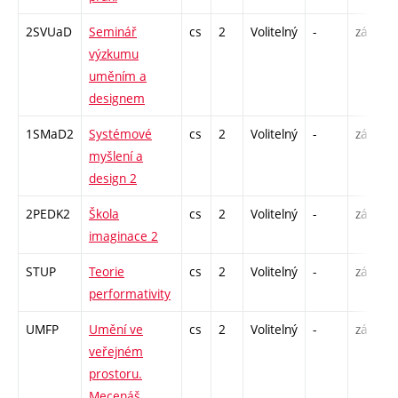
2SVUaD
Seminář
cs
2
Volitelný
-
zá
S
výzkumu
uměním a
designem
1SMaD2
Systémové
cs
2
Volitelný
-
zá
P
myšlení a
S
design 2
E
2PEDK2
Škola
cs
2
Volitelný
-
zá
S
imaginace 2
STUP
Teorie
cs
2
Volitelný
-
zá
P
performativity
UMFP
Umění ve
cs
2
Volitelný
-
zá
P
veřejném
prostoru.
Mecenáš,