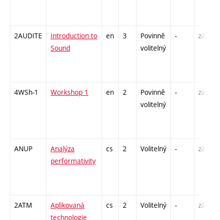
2AUDITE
Introduction to
en
3
Povinně
-
zá
Sound
volitelný
4WSh-1
Workshop 1
en
2
Povinně
-
zá
volitelný
ANUP
Analýza
cs
2
Volitelný
-
zá
performativity
2ATM
Aplikovaná
cs
2
Volitelný
-
zá
technologie