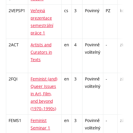
2VEPSP1
Veřejná
cs
3
Povinný
PZ
kol
prezentace
semestrální
práce 1
2ACT
Artists and
en
4
Povinně
-
zk
Curators in
volitelný
Texts
2FQI
Feminist (and)
en
3
Povinně
-
zá
Queer Issues
volitelný
in Art, Film,
and beyond
(1970–1990s)
FEMS1
Feminist
en
3
Povinně
-
zá
Seminar 1
volitelný