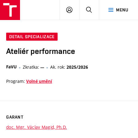
VUT
PŘIHLÁSIT
HLEDAT
MENU
SE
DETAIL SPECIALIZACE
Ateliér performance
FaVU
Zkratka:
Ak. rok:
---
2025/2026
Program:
Volné umění
GARANT
doc. Mgr. Václav Magid, Ph.D.