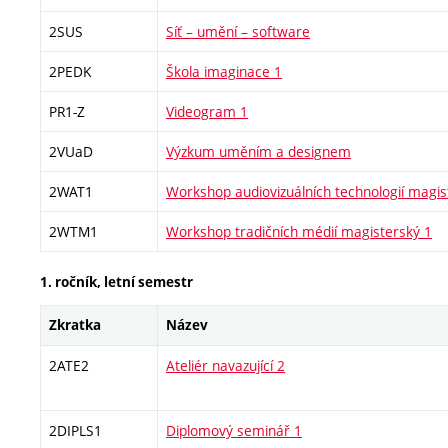
2SUS
Síť – umění – software
2PEDK
Škola imaginace 1
PR1-Z
Videogram 1
2VUaD
Výzkum uměním a designem
2WAT1
Workshop audiovizuálních technologií magis
2WTM1
Workshop tradičních médií magisterský 1
1. ročník, letní semestr
Zkratka
Název
2ATE2
Ateliér navazující 2
2DIPLS1
Diplomový seminář 1