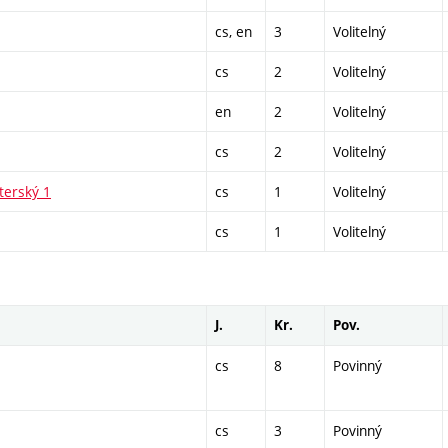
cs, en
3
Volitelný
cs
2
Volitelný
en
2
Volitelný
cs
2
Volitelný
terský 1
cs
1
Volitelný
cs
1
Volitelný
J.
Kr.
Pov.
cs
8
Povinný
cs
3
Povinný