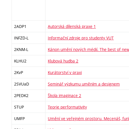
2ADP1
Autorská dílenská praxe 1
INFZD-L
Informační zdroje pro studenty VUT
2KNM-L
Kánon umění nových médií. The best of new
KLHU2
Klubová hudba 2
2KvP
Kurátorství v praxi
2SVUaD
Seminář výzkumu uměním a designem
2PEDK2
Škola imaginace 2
STUP
Teorie performativity
UMFP
Umění ve veřejném prostoru. Mecenáš, fun