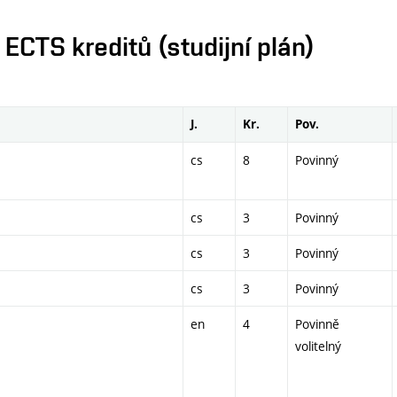
CTS kreditů (studijní plán)
J.
Kr.
Pov.
cs
8
Povinný
cs
3
Povinný
cs
3
Povinný
cs
3
Povinný
en
4
Povinně
volitelný