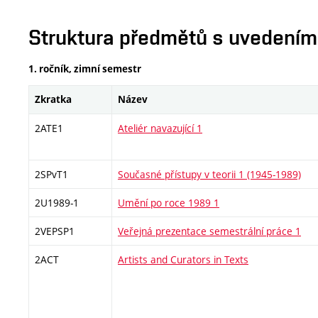
Struktura předmětů s uvedením E
1. ročník, zimní semestr
Zkratka
Název
2ATE1
Ateliér navazující 1
2SPvT1
Současné přístupy v teorii 1 (1945-1989)
2U1989-1
Umění po roce 1989 1
2VEPSP1
Veřejná prezentace semestrální práce 1
2ACT
Artists and Curators in Texts