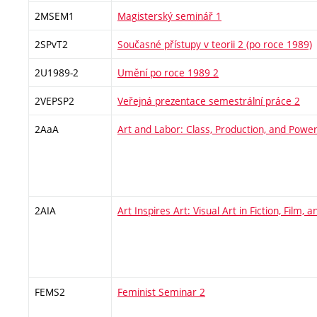
2MSEM1
Magisterský seminář 1
2SPvT2
Současné přístupy v teorii 2 (po roce 1989)
2U1989-2
Umění po roce 1989 2
2VEPSP2
Veřejná prezentace semestrální práce 2
2AaA
Art and Labor: Class, Production, and Powe
2AIA
Art Inspires Art: Visual Art in Fiction, Film, 
FEMS2
Feminist Seminar 2