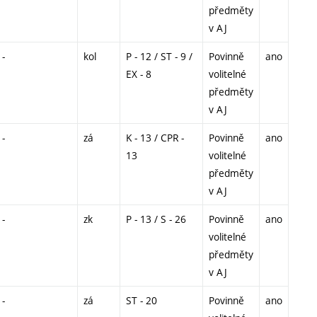
předměty
v AJ
-
kol
P - 12 / ST - 9 /
Povinně
ano
EX - 8
volitelné
předměty
v AJ
-
zá
K - 13 / CPR -
Povinně
ano
13
volitelné
předměty
v AJ
-
zk
P - 13 / S - 26
Povinně
ano
volitelné
předměty
v AJ
-
zá
ST - 20
Povinně
ano