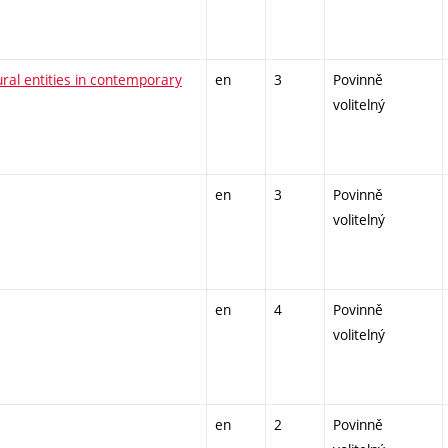
ural entities in contemporary
en
3
Povinně
volitelný
en
3
Povinně
volitelný
en
4
Povinně
volitelný
en
2
Povinně