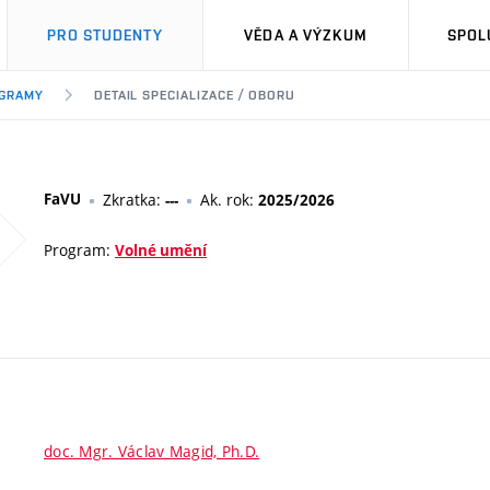
PRO STUDENTY
VĚDA A VÝZKUM
SPOL
OGRAMY
DETAIL SPECIALIZACE / OBORU
FaVU
Zkratka:
Ak. rok:
---
2025/2026
Program:
Volné umění
doc. Mgr. Václav Magid, Ph.D.