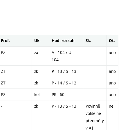
Prof.
Uk.
Hod. rozsah
Sk.
Ot.
PZ
zá
A - 104 / U -
ano
104
ZT
zk
P - 13 / S - 13
ano
ZT
zk
P - 14 / S - 12
ano
PZ
kol
PR - 60
ano
-
zk
P - 13 / S - 13
Povinně
ne
volitelné
předměty
v AJ