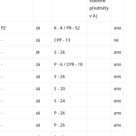
volitelné
předměty
v AJ
PZ
zá
K - 8 / PR - 52
ano
-
zá
CPP - 13
ne
-
zk
S - 26
ano
-
zá
P - 6 / CPR - 18
ano
-
zá
S - 26
ano
-
zá
S - 20
ano
-
zá
S - 24
ano
-
zá
P - 26
ano
-
zá
P - 26
ano