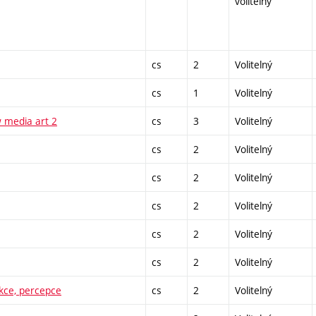
volitelný
cs
2
Volitelný
cs
1
Volitelný
 media art 2
cs
3
Volitelný
cs
2
Volitelný
cs
2
Volitelný
cs
2
Volitelný
cs
2
Volitelný
cs
2
Volitelný
kce, percepce
cs
2
Volitelný