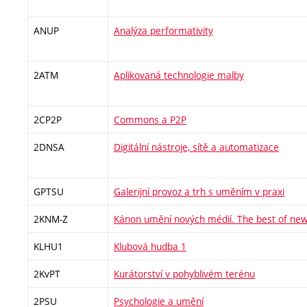
ANUP
Analýza performativity
2ATM
Aplikovaná technologie malby
2CP2P
Commons a P2P
2DNSA
Digitální nástroje, sítě a automatizace
GPTSU
Galerijní provoz a trh s uměním v praxi
2KNM-Z
Kánon umění nových médií. The best of new
KLHU1
Klubová hudba 1
2KvPT
Kurátorství v pohyblivém terénu
2PSU
Psychologie a umění