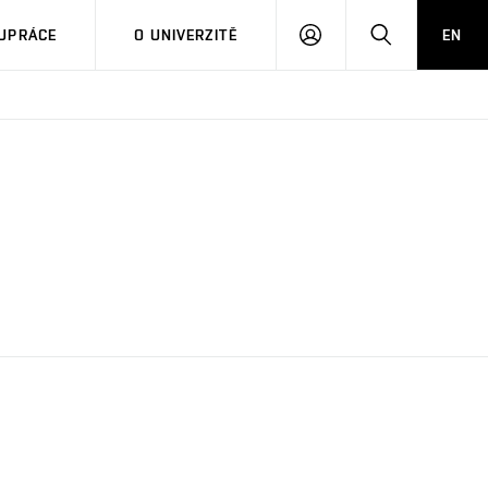
PŘIHLÁSIT
HLEDAT
UPRÁCE
O UNIVERZITĚ
EN
SE