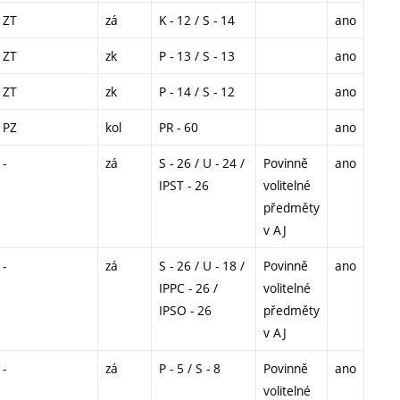
ZT
zá
K - 12 / S - 14
ano
ZT
zk
P - 13 / S - 13
ano
ZT
zk
P - 14 / S - 12
ano
PZ
kol
PR - 60
ano
-
zá
S - 26 / U - 24 /
Povinně
ano
IPST - 26
volitelné
předměty
v AJ
-
zá
S - 26 / U - 18 /
Povinně
ano
IPPC - 26 /
volitelné
IPSO - 26
předměty
v AJ
-
zá
P - 5 / S - 8
Povinně
ano
volitelné