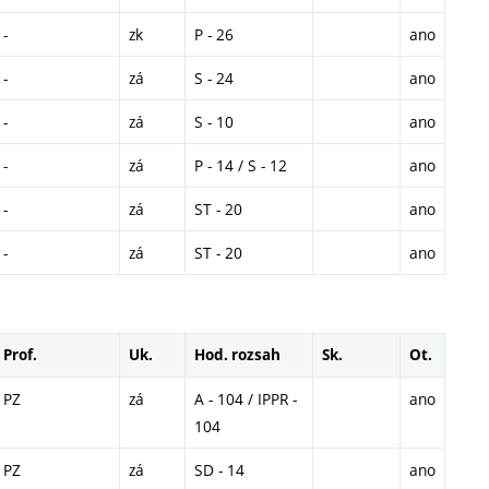
-
zk
P - 26
ano
-
zá
S - 24
ano
-
zá
S - 10
ano
-
zá
P - 14 / S - 12
ano
-
zá
ST - 20
ano
-
zá
ST - 20
ano
Prof.
Uk.
Hod. rozsah
Sk.
Ot.
PZ
zá
A - 104 / IPPR -
ano
104
PZ
zá
SD - 14
ano