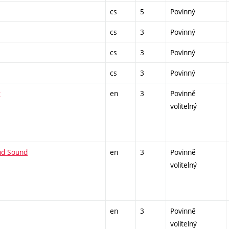
cs
5
Povinný
cs
3
Povinný
cs
3
Povinný
cs
3
Povinný
r
en
3
Povinně
volitelný
and Sound
en
3
Povinně
volitelný
en
3
Povinně
volitelný