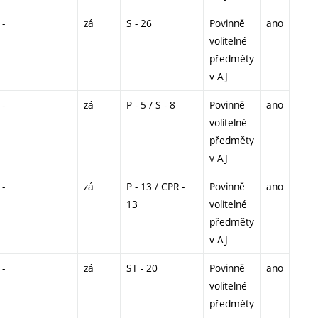
-
zá
S - 26
Povinně
ano
volitelné
předměty
v AJ
-
zá
P - 5 / S - 8
Povinně
ano
volitelné
předměty
v AJ
-
zá
P - 13 / CPR -
Povinně
ano
13
volitelné
předměty
v AJ
-
zá
ST - 20
Povinně
ano
volitelné
předměty