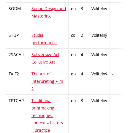
SODM
Sound Design and
en
3
Volitelný
-
zá
Mastering
STUP
Studia
cs
2
Volitelný
-
zá
performance
2SACA-L
Subversive Art,
en
4
Volitelný
-
zk
Collusive Art
TAIF2
The Art of
en
4
Volitelný
-
zk
Interpreting Film
2
TPTCHP
Traditional
en
3
Volitelný
-
zá
printmaking
techniques:
context – history
– practice