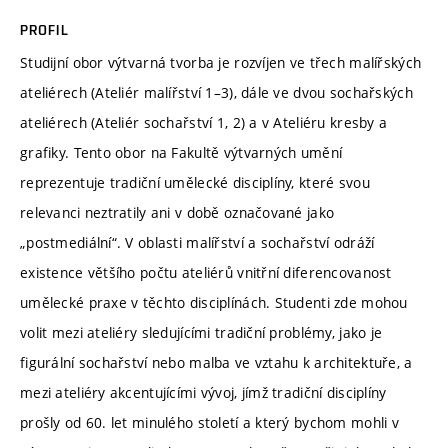
PROFIL
Studijní obor výtvarná tvorba je rozvíjen ve třech malířských
ateliérech (Ateliér malířství 1–3), dále ve dvou sochařských
ateliérech (Ateliér sochařství 1, 2) a v Ateliéru kresby a
grafiky. Tento obor na Fakultě výtvarných umění
reprezentuje tradiční umělecké disciplíny, které svou
relevanci neztratily ani v době označované jako
„postmediální“. V oblasti malířství a sochařství odráží
existence většího počtu ateliérů vnitřní diferencovanost
umělecké praxe v těchto disciplínách. Studenti zde mohou
volit mezi ateliéry sledujícími tradiční problémy, jako je
figurální sochařství nebo malba ve vztahu k architektuře, a
mezi ateliéry akcentujícími vývoj, jímž tradiční disciplíny
prošly od 60. let minulého století a který bychom mohli v