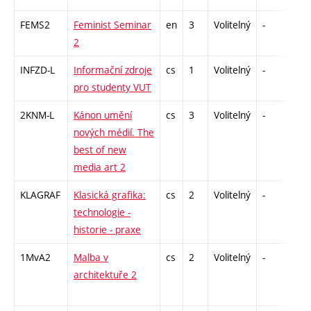
FEMS2
Feminist Seminar
en
3
Volitelný
-
zá
2
INFZD-L
Informační zdroje
cs
1
Volitelný
-
zá
pro studenty VUT
2KNM-L
Kánon umění
cs
3
Volitelný
-
zk
nových médií. The
best of new
media art 2
KLAGRAF
Klasická grafika:
cs
2
Volitelný
-
zá
technologie -
historie - praxe
1MvA2
Malba v
cs
2
Volitelný
-
zá
architektuře 2