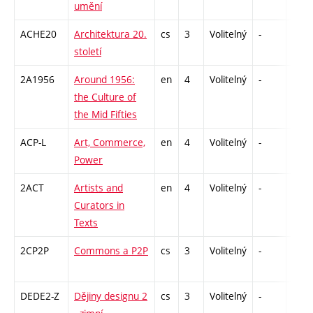
umění
ACHE20
Architektura 20.
cs
3
Volitelný
-
zk
století
2A1956
Around 1956:
en
4
Volitelný
-
zk
the Culture of
the Mid Fifties
ACP-L
Art, Commerce,
en
4
Volitelný
-
zk
Power
2ACT
Artists and
en
4
Volitelný
-
zk
Curators in
Texts
2CP2P
Commons a P2P
cs
3
Volitelný
-
zá
DEDE2-Z
Dějiny designu 2
cs
3
Volitelný
-
zk