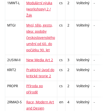
1MWT-L
Modulární výuka
cs
2
Volitelný
-
zá
(workshopy) 2 /
Žák
MTGI
Mysl, tělo, gesto,
cs
2
Volitelný
-
zá
idea: podoby
československého
umění od 60. do
počátku 90. let
2USIM-II
New Media Art 2
cs
3
Volitelný
-
zk
KRIT2
Praktický úvod do
cs
2
Volitelný
-
zá
kritické teorie 2
PROPR
Příroda po
cs
2
Volitelný
-
zá
přírodě
2RMAD-S
Race, Modern Art
en
4
Volitelný
-
zk
and Design