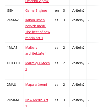
uměním v praxi
GEN
Game Engines
en
3
Volitelný
-
zá
2KNM-Z
Kánon umění
cs
3
Volitelný
-
zk
nových médií.
The best of new
media art 1
1MvA1
Malba v
cs
2
Volitelný
-
zá
architektuře 1
HITECH1
Malířský Hi-tech
cs
2
Volitelný
-
zá
1
2MAU
Mapa a území
cs
2
Volitelný
-
zá
2USIM-I
New Media Art
cs
3
Volitelný
-
zk
1