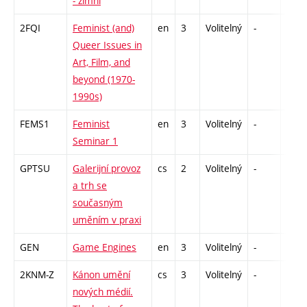
- zimní
2FQI
Feminist (and)
en
3
Volitelný
-
zá
Queer Issues in
Art, Film, and
beyond (1970-
1990s)
FEMS1
Feminist
en
3
Volitelný
-
zá
Seminar 1
GPTSU
Galerijní provoz
cs
2
Volitelný
-
zá
a trh se
současným
uměním v praxi
GEN
Game Engines
en
3
Volitelný
-
zá
2KNM-Z
Kánon umění
cs
3
Volitelný
-
zk
nových médií.