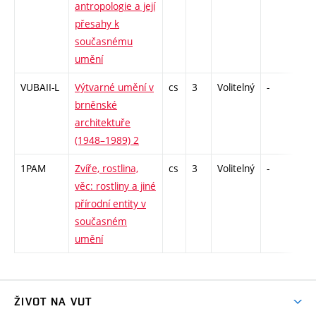
antropologie a její
přesahy k
současnému
umění
VUBAII-L
Výtvarné umění v
cs
3
Volitelný
-
zk
brněnské
architektuře
(1948–1989) 2
1PAM
Zvíře, rostlina,
cs
3
Volitelný
-
kol
věc: rostliny a jiné
přírodní entity v
současném
umění
ŽIVOT NA VUT