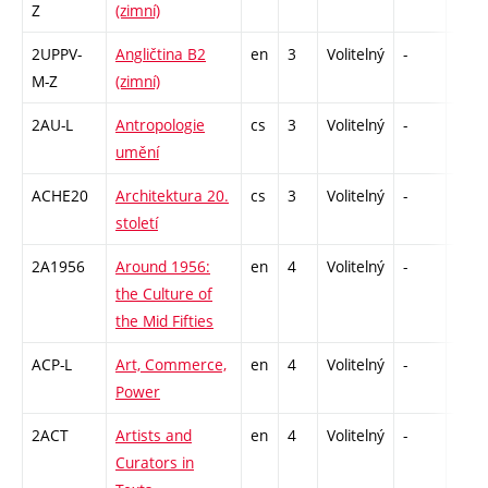
Z
(zimní)
2UPPV-
Angličtina B2
en
3
Volitelný
-
zá,zk
M-Z
(zimní)
2AU-L
Antropologie
cs
3
Volitelný
-
zk
umění
ACHE20
Architektura 20.
cs
3
Volitelný
-
zk
století
2A1956
Around 1956:
en
4
Volitelný
-
zk
the Culture of
the Mid Fifties
ACP-L
Art, Commerce,
en
4
Volitelný
-
zk
Power
2ACT
Artists and
en
4
Volitelný
-
zk
Curators in