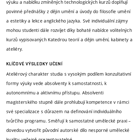
výuku a nabídku zmíněných technologických kurzů doplňují
povinné přednášky z dějin umění a úvody do filosofie umění
a estetiky a lekce anglického jazyka. Své individuální zájmy
mohou studenti dále rozvíjet díky bohaté nabídce volitelných
kurzů vypisovaných Katedrou teorií a dějin umění, kabinety a
ateliéry.
KLÍČOVÉ VÝSLEDKY UČENÍ
Ateliérový charakter studia s vysokým podílem konzultativní
formy výuky vede absolventy k samostatnosti, k
autonomnímu a aktivnímu přístupu. Absolventi
magisterského stupně dále prohlubují kompetence v rámci
své specializace s důrazem na definování individuálního
tvůrčího programu. Směřují k samostatné umělecké praxi –
dovedou vytvořit původní autorské dílo nesporné umělecké
kvality, veřejně prezentovatelné.