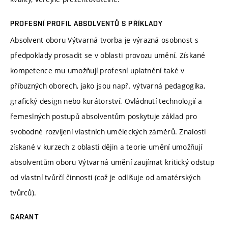
PROFESNÍ PROFIL ABSOLVENTŮ S PŘÍKLADY
Absolvent oboru Výtvarná tvorba je výrazná osobnost s
předpoklady prosadit se v oblasti provozu umění. Získané
kompetence mu umožňují profesní uplatnění také v
příbuzných oborech, jako jsou např. výtvarná pedagogika,
grafický design nebo kurátorství. Ovládnutí technologií a
řemeslných postupů absolventům poskytuje základ pro
svobodné rozvíjení vlastních uměleckých záměrů. Znalosti
získané v kurzech z oblasti dějin a teorie umění umožňují
absolventům oboru Výtvarná umění zaujímat kritický odstup
od vlastní tvůrčí činnosti (což je odlišuje od amatérských
tvůrců).
GARANT