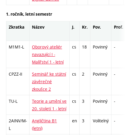
1. ročník, letní semestr
Zkratka
Název
J.
Kr.
Pov.
Prof.
Uk.
M1M1-L
Oborový ateliér
cs
18
Povinný
-
zá,
navazující I -
Malířství 1 - letní
CPZZ-II
Seminář ke státní
cs
2
Povinný
-
zá
závěrečné
zkoušce 2
TU-L
Teorie a umění ve
cs
3
Povinný
-
zk
20. století 1 - letní
2AINV/M-
Angličtina B1
en
3
Volitelný
-
zá,
L
(letní)