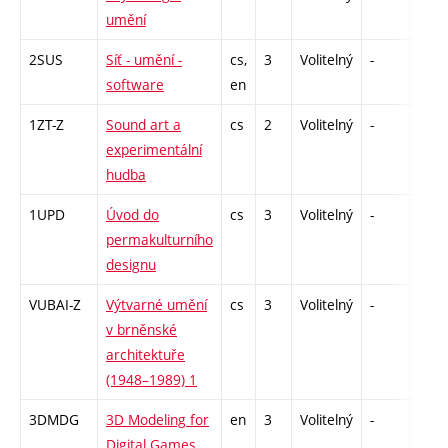
umění
2SUS
Síť - umění -
cs,
3
Volitelný
-
zk
software
en
1ZT-Z
Sound art a
cs
2
Volitelný
-
zá
experimentální
hudba
1UPD
Úvod do
cs
3
Volitelný
-
zk
permakulturního
designu
VUBAI-Z
Výtvarné umění
cs
3
Volitelný
-
zk
v brněnské
architektuře
(1948–1989) 1
3DMDG
3D Modeling for
en
3
Volitelný
-
zá
Digital Games