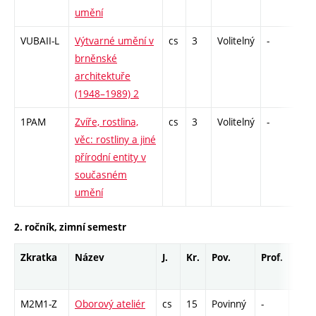
umění
VUBAII-L
Výtvarné umění v
cs
3
Volitelný
-
zk
brněnské
architektuře
(1948–1989) 2
1PAM
Zvíře, rostlina,
cs
3
Volitelný
-
kol
věc: rostliny a jiné
přírodní entity v
současném
umění
2. ročník, zimní semestr
Zkratka
Název
J.
Kr.
Pov.
Prof.
Uk.
M2M1-Z
Oborový ateliér
cs
15
Povinný
-
zá