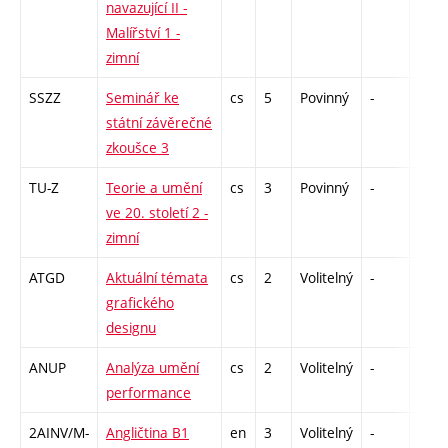
navazující II -
Malířství 1 -
zimní
SSZZ
Seminář ke
cs
5
Povinný
-
zá
státní závěrečné
zkoušce 3
TU-Z
Teorie a umění
cs
3
Povinný
-
zk
ve 20. století 2 -
zimní
ATGD
Aktuální témata
cs
2
Volitelný
-
zá
grafického
designu
ANUP
Analýza umění
cs
2
Volitelný
-
zá
performance
2AINV/M-
Angličtina B1
en
3
Volitelný
-
zá,zk