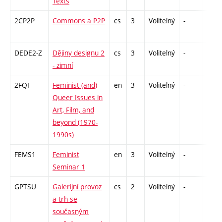
Texts
2CP2P
Commons a P2P
cs
3
Volitelný
-
zá
DEDE2-Z
Dějiny designu 2
cs
3
Volitelný
-
zk
- zimní
2FQI
Feminist (and)
en
3
Volitelný
-
zá
Queer Issues in
Art, Film, and
beyond (1970-
1990s)
FEMS1
Feminist
en
3
Volitelný
-
zá
Seminar 1
GPTSU
Galerijní provoz
cs
2
Volitelný
-
zá
a trh se
současným