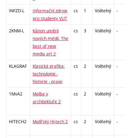
INFZD-L
Informační zdroje
cs
1
Volitelný
-
zá
pro studenty VUT
2KNM-L
Kánon umění
cs
3
Volitelný
-
zk
nových médií. The
best of new
media art 2
KLAGRAF
Klasická grafika:
cs
2
Volitelný
-
zá
technologie -
historie - praxe
1MvA2
Malba v
cs
2
Volitelný
-
zá
architektuře 2
HITECH2
Malířský Hi-tech 2
cs
2
Volitelný
-
zá