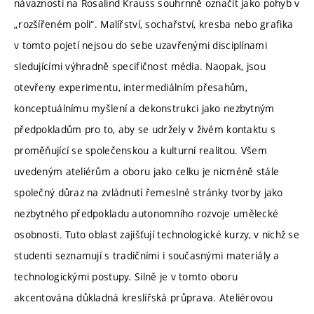
návaznosti na Rosalind Krauss souhrnně označit jako pohyb v
„rozšířeném poli“. Malířství, sochařství, kresba nebo grafika
v tomto pojetí nejsou do sebe uzavřenými disciplínami
sledujícími výhradně specifičnost média. Naopak, jsou
otevřeny experimentu, intermediálním přesahům,
konceptuálnímu myšlení a dekonstrukci jako nezbytným
předpokladům pro to, aby se udržely v živém kontaktu s
proměňující se společenskou a kulturní realitou. Všem
uvedeným ateliérům a oboru jako celku je nicméně stále
společný důraz na zvládnutí řemeslné stránky tvorby jako
nezbytného předpokladu autonomního rozvoje umělecké
osobnosti. Tuto oblast zajišťují technologické kurzy, v nichž se
studenti seznamují s tradičními i současnými materiály a
technologickými postupy. Silně je v tomto oboru
akcentována důkladná kreslířská průprava. Ateliérovou