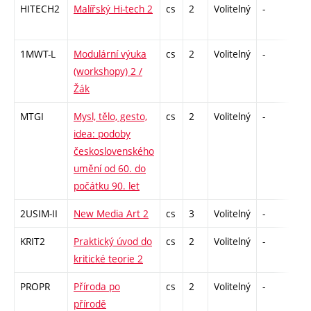
HITECH2
Malířský Hi-tech 2
cs
2
Volitelný
-
zá
1MWT-L
Modulární výuka
cs
2
Volitelný
-
zá
(workshopy) 2 /
Žák
MTGI
Mysl, tělo, gesto,
cs
2
Volitelný
-
zá
idea: podoby
československého
umění od 60. do
počátku 90. let
2USIM-II
New Media Art 2
cs
3
Volitelný
-
zk
KRIT2
Praktický úvod do
cs
2
Volitelný
-
zá
kritické teorie 2
PROPR
Příroda po
cs
2
Volitelný
-
zá
přírodě