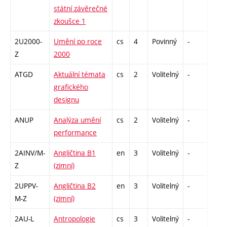
státní závěrečné
zkoušce 1
2U2000-
Umění po roce
cs
4
Povinný
-
zk
Z
2000
ATGD
Aktuální témata
cs
2
Volitelný
-
zá
grafického
designu
ANUP
Analýza umění
cs
2
Volitelný
-
zá
performance
2AINV/M-
Angličtina B1
en
3
Volitelný
-
zá,zk
Z
(zimní)
2UPPV-
Angličtina B2
en
3
Volitelný
-
zá,zk
M-Z
(zimní)
2AU-L
Antropologie
cs
3
Volitelný
-
zk