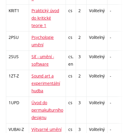
KRIT1
Praktický úvod
cs
2
Volitelný
-
zá
do kritické
teorie 1
2PSU
Psychologie
cs
2
Volitelný
-
zá
umění
2SUS
Síť - umění -
cs,
3
Volitelný
-
zk
software
en
1ZT-Z
Sound art a
cs
2
Volitelný
-
zá
experimentální
hudba
1UPD
Úvod do
cs
3
Volitelný
-
zk
permakulturního
designu
VUBAI-Z
Výtvarné umění
cs
3
Volitelný
-
zk