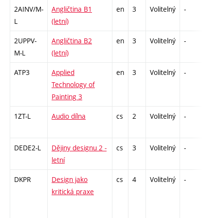
2AINV/M-
Angličtina B1
en
3
Volitelný
-
zá,
L
(letní)
2UPPV-
Angličtina B2
en
3
Volitelný
-
zá,
M-L
(letní)
ATP3
Applied
en
3
Volitelný
-
zá
Technology of
Painting 3
1ZT-L
Audio dílna
cs
2
Volitelný
-
zá
DEDE2-L
Dějiny designu 2 -
cs
3
Volitelný
-
zk
letní
DKPR
Design jako
cs
4
Volitelný
-
zá,
kritická praxe