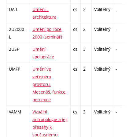
UA-L
Umění –
cs
2
Volitelný
-
zá
architektura
2U2000-
Umění po roce
cs
2
Volitelný
-
zá
L
2000 (seminář)
2USP
Umění
cs
3
Volitelný
-
zk
spolupráce
UMFP
Umění ve
cs
2
Volitelný
-
zá
veřejném
prostoru.
Mecenáš, funkce,
percepce
VAMM
Vizuální
cs
3
Volitelný
-
zk
antropologie a její
přesahy k
současnému