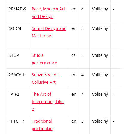
2RMAD-S
Race, Modern Art
en
4
Volitelný
-
zk
and Design
SODM
Sound Design and
en
3
Volitelný
-
zá
Mastering
STUP
Studia
cs
2
Volitelný
-
zá
performance
2SACA-L
Subversive Art,
en
4
Volitelný
-
zk
Collusive Art
TAIF2
The Art of
en
4
Volitelný
-
zk
Interpreting Film
2
TPTCHP
Traditional
en
3
Volitelný
-
zá
printmaking