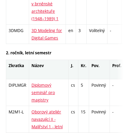
v brněnské
architektuře
(1948–1989) 1
3DMDG
3D Modeling for
en
3
Volitelný
-
zá
Digital Games
2. ročník, letní semestr
Zkratka
Název
J.
Kr.
Pov.
Prof.
Uk.
DIPLMGR
Diplomový
cs
5
Povinný
-
zá
seminář pro
magistry
M2M1-L
Oborový ateliér
cs
15
Povinný
-
zá
navazující II -
Malířství 1 - letní