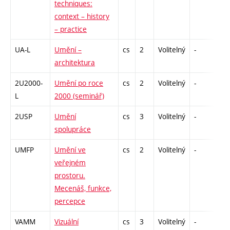
techniques:
context – history
– practice
UA-L
Umění –
cs
2
Volitelný
-
zá
architektura
2U2000-
Umění po roce
cs
2
Volitelný
-
zá
L
2000 (seminář)
2USP
Umění
cs
3
Volitelný
-
zk
spolupráce
UMFP
Umění ve
cs
2
Volitelný
-
zá
veřejném
prostoru.
Mecenáš, funkce,
percepce
VAMM
Vizuální
cs
3
Volitelný
-
zk