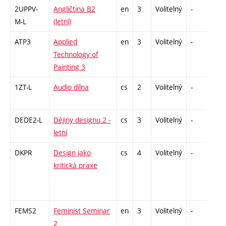
2UPPV-
Angličtina B2
en
3
Volitelný
-
zá,
M-L
(letní)
ATP3
Applied
en
3
Volitelný
-
zá
Technology of
Painting 3
1ZT-L
Audio dílna
cs
2
Volitelný
-
zá
DEDE2-L
Dějiny designu 2 -
cs
3
Volitelný
-
zk
letní
DKPR
Design jako
cs
4
Volitelný
-
zá,
kritická praxe
FEMS2
Feminist Seminar
en
3
Volitelný
-
zá
2