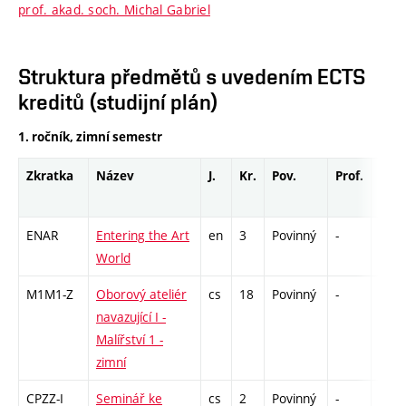
prof. akad. soch. Michal Gabriel
Struktura předmětů s uvedením ECTS
kreditů (studijní plán)
1. ročník, zimní semestr
Zkratka
Název
J.
Kr.
Pov.
Prof.
Uk.
ENAR
Entering the Art
en
3
Povinný
-
zá
World
M1M1-Z
Oborový ateliér
cs
18
Povinný
-
zá,zk
navazující I -
Malířství 1 -
zimní
CPZZ-I
Seminář ke
cs
2
Povinný
-
zá