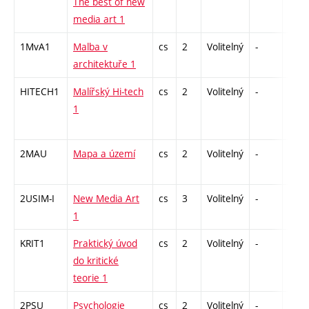
The best of new
media art 1
1MvA1
Malba v
cs
2
Volitelný
-
zá
architektuře 1
HITECH1
Malířský Hi-tech
cs
2
Volitelný
-
zá
1
2MAU
Mapa a území
cs
2
Volitelný
-
zá
2USIM-I
New Media Art
cs
3
Volitelný
-
zk
1
KRIT1
Praktický úvod
cs
2
Volitelný
-
zá
do kritické
teorie 1
2PSU
Psychologie
cs
2
Volitelný
-
zá