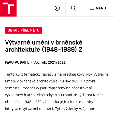
VUT
PŘIHLÁSIT
HLEDAT
MENU
SE
DETAIL PŘEDMĚTU
Výtvarné umění v brněnské
architektuře (1948–1989) 2
FaVU-VUBAII-L
Ak. rok: 2021/2022
Tento kurz tematicky navazuje na přednáškový blok Výtvarné
umění v brněnské architektuře (1948–1989) 1 / zimní
semestr. Přednášky jsou zaměřeny na představení
významných architektonických a urbanistických realizací z
období let 1948–1989 z hlediska jejich funkce a míry
integrace výtvarného umění. Tyto výsledky vzájemné