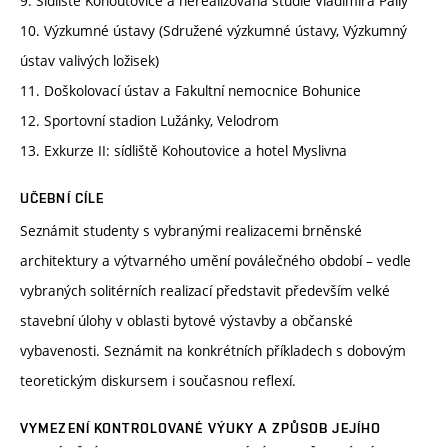
9. Sídliště Kohoutovice a nerealizovaná studie Vladimíra Pally
10. Výzkumné ústavy (Sdružené výzkumné ústavy, Výzkumný
ústav valivých ložisek)
11. Doškolovací ústav a Fakultní nemocnice Bohunice
12. Sportovní stadion Lužánky, Velodrom
13. Exkurze II: sídliště Kohoutovice a hotel Myslivna
UČEBNÍ CÍLE
Seznámit studenty s vybranými realizacemi brněnské
architektury a výtvarného umění poválečného období – vedle
vybraných solitérních realizací představit především velké
stavební úlohy v oblasti bytové výstavby a občanské
vybavenosti. Seznámit na konkrétních příkladech s dobovým
teoretickým diskursem i současnou reflexí.
VYMEZENÍ KONTROLOVANÉ VÝUKY A ZPŮSOB JEJÍHO