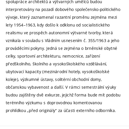
spolupráce architektů a výtvarných umělců budou
interpretovány na pozadí dobového společensko-politického
vývoje, který zaznamenal razantní proměnu zejména mezi
lety 1954–1963, kdy došlo k odklonu od socialistického
realismu ve prospěch autonomní výtvarné tvorby, která
vznikala v souladu s Vládním usnesením č. 355/1963 a jeho
prováděcími pokyny. Jedná se zejména o brněnské obytné
celky, sportovní architekturu, nemocnice, zařízení
předškolního, školního a vysokoškolského vzdělávání,
ubytovací kapacity (mezinárodní hotely, vysokoškolské
koleje), výzkumné ústavy, solitérní obchodní domy,
občanskou vybavenost a další. V rámci semestrální výuky
budou zajištěny dvě exkurze, jejichž forma bude mít podobu
terénního výzkumu s doprovodnou komentovanou
prohlídkou „před originály“ za účasti externího odborníka.