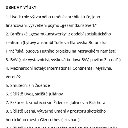
OSNOVY VÝUKY
1. Úvod: role výtvarného umění v architektuře, jeho
financování, vysvětlení pojmu „gesamtkunstwerk“
2. Brněnské „gesamtkunstwerky“ z období socialistického
realismu (bytový ansámbl Tučkova-Klatovská-Botanická-
Hrnčířská, budova Hutního projektu na Moravském náměstí)
3. BVV (role výstavnictví, výšková budova BVV, pavilon Z a další)
4. Mezinárodní hotely: International, Continental, Myslivna,
Voroněž
5. Smuteční síň Židenice
6. Sídliště Úvoz, sídliště Juliánov
7. Exkurze I: smuteční síň Židenice, Juliánov a Bílá hora
8. Sídliště Lesná, výtvarné umění v prostoru skotského
hornického města Glenrothes (srovnání)