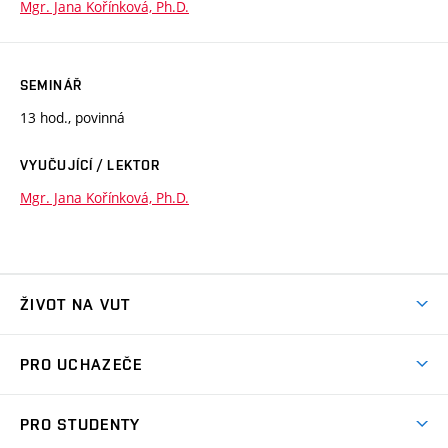
Mgr. Jana Kořínková, Ph.D.
SEMINÁŘ
13 hod., povinná
VYUČUJÍCÍ / LEKTOR
Mgr. Jana Kořínková, Ph.D.
ŽIVOT NA VUT
Atmosféra VUT
PRO UCHAZEČE
Prostory školy
Proč na VUT
Koleje
PRO STUDENTY
Studijní programy