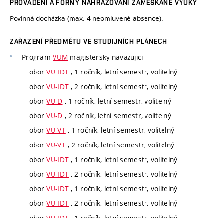
PROVÁDĚNÍ A FORMY NAHRAZOVÁNÍ ZAMEŠKANÉ VÝUKY
Povinná docházka (max. 4 neomluvené absence).
ZAŘAZENÍ PŘEDMĚTU VE STUDIJNÍCH PLÁNECH
Program
VUM
magisterský navazující
obor
VU-IDT
, 1 ročník, letní semestr, volitelný
obor
VU-IDT
, 2 ročník, letní semestr, volitelný
obor
VU-D
, 1 ročník, letní semestr, volitelný
obor
VU-D
, 2 ročník, letní semestr, volitelný
obor
VU-VT
, 1 ročník, letní semestr, volitelný
obor
VU-VT
, 2 ročník, letní semestr, volitelný
obor
VU-IDT
, 1 ročník, letní semestr, volitelný
obor
VU-IDT
, 2 ročník, letní semestr, volitelný
obor
VU-IDT
, 1 ročník, letní semestr, volitelný
obor
VU-IDT
, 2 ročník, letní semestr, volitelný
obor
VU-IDT
, 1 ročník, letní semestr, volitelný