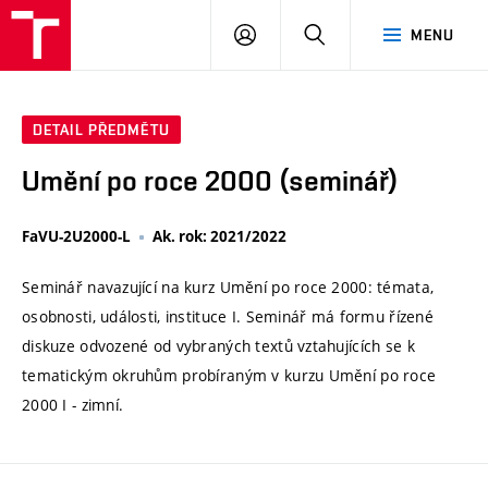
VUT
PŘIHLÁSIT
HLEDAT
MENU
SE
DETAIL PŘEDMĚTU
Umění po roce 2000 (seminář)
FaVU-2U2000-L
Ak. rok: 2021/2022
Seminář navazující na kurz Umění po roce 2000: témata,
osobnosti, události, instituce I. Seminář má formu řízené
diskuze odvozené od vybraných textů vztahujících se k
tematickým okruhům probíraným v kurzu Umění po roce
2000 I - zimní.