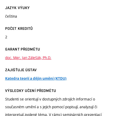
JAZYK VÝUKY
čeština
POČET KREDITŮ
2
GARANT PŘEDMĚTU
doc. Mgr. Jan Zálešák, Ph.D.
ZAJIŠŤUJE ÚSTAV
Katedra teorií a dějin umění (KTDU)
VÝSLEDKY UČENÍ PŘEDMĚTU
Studenti se orientují v dostupných zdrojích informací o
současném umění a s jejich pomocí popisují, analyzují či
interpretují zvolené téma. V rámci seminárních prezentací