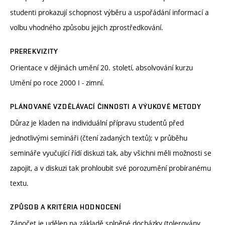
studenti prokazují schopnost výběru a uspořádání informací a
volbu vhodného způsobu jejich zprostředkování.
PREREKVIZITY
Orientace v dějinách umění 20. století, absolvování kurzu
Umění po roce 2000 I - zimní.
PLÁNOVANÉ VZDĚLÁVACÍ ČINNOSTI A VÝUKOVÉ METODY
Důraz je kladen na individuální přípravu studentů před
jednotlivými semináři (čtení zadaných textů); v průběhu
semináře vyučující řídí diskuzi tak, aby všichni měli možnosti se
zapojit, a v diskuzi tak prohloubit své porozumění probíranému
textu.
ZPŮSOB A KRITÉRIA HODNOCENÍ
Zápočet je udělen na základě splněné docházky (tolerovány