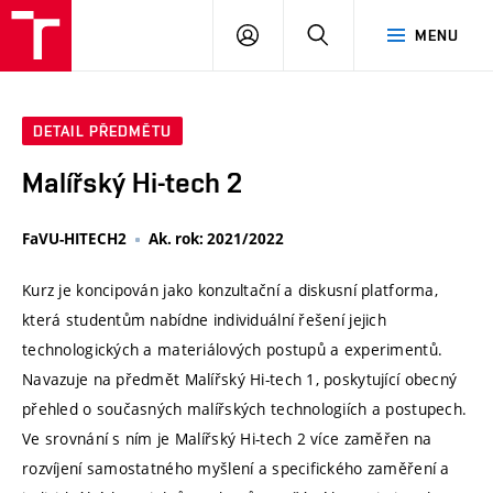
VUT
PŘIHLÁSIT
HLEDAT
MENU
SE
DETAIL PŘEDMĚTU
Malířský Hi-tech 2
FaVU-HITECH2
Ak. rok: 2021/2022
Kurz je koncipován jako konzultační a diskusní platforma,
která studentům nabídne individuální řešení jejich
technologických a materiálových postupů a experimentů.
Navazuje na předmět Malířský Hi-tech 1, poskytující obecný
přehled o současných malířských technologiích a postupech.
Ve srovnání s ním je Malířský Hi-tech 2 více zaměřen na
rozvíjení samostatného myšlení a specifického zaměření a