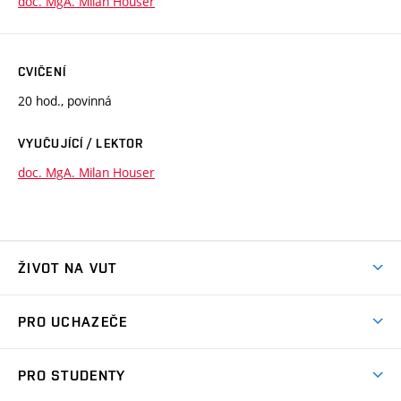
doc. MgA. Milan Houser
CVIČENÍ
20 hod., povinná
VYUČUJÍCÍ / LEKTOR
doc. MgA. Milan Houser
ŽIVOT NA VUT
Atmosféra VUT
PRO UCHAZEČE
Prostory školy
Proč na VUT
Koleje
PRO STUDENTY
Studijní programy
Stravování