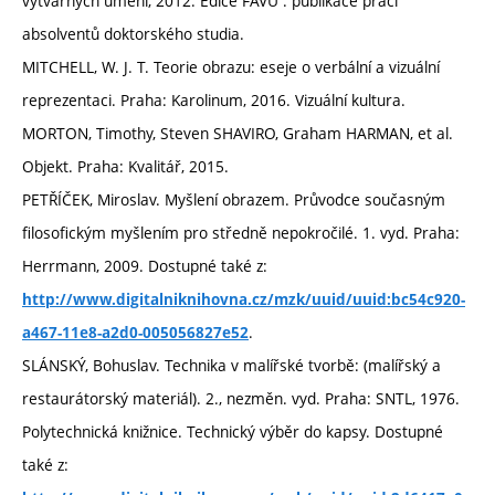
výtvarných umění, 2012. Edice FAVU : publikace prací
absolventů doktorského studia.
MITCHELL, W. J. T. Teorie obrazu: eseje o verbální a vizuální
reprezentaci. Praha: Karolinum, 2016. Vizuální kultura.
MORTON, Timothy, Steven SHAVIRO, Graham HARMAN, et al.
Objekt. Praha: Kvalitář, 2015.
PETŘÍČEK, Miroslav. Myšlení obrazem. Průvodce současným
filosofickým myšlením pro středně nepokročilé. 1. vyd. Praha:
Herrmann, 2009. Dostupné také z:
http://www.digitalniknihovna.cz/mzk/uuid/uuid:bc54c920-
.
a467-11e8-a2d0-005056827e52
SLÁNSKÝ, Bohuslav. Technika v malířské tvorbě: (malířský a
restaurátorský materiál). 2., nezměn. vyd. Praha: SNTL, 1976.
Polytechnická knižnice. Technický výběr do kapsy. Dostupné
také z: