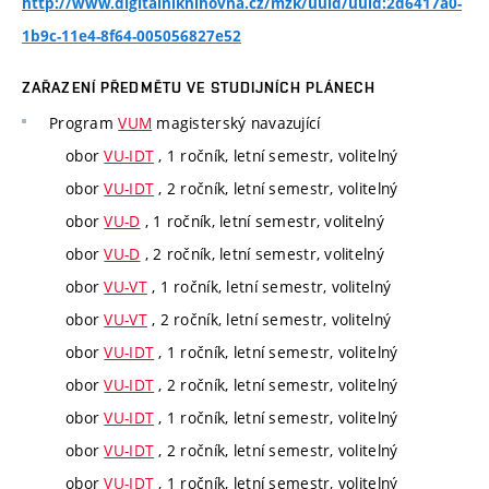
http://www.digitalniknihovna.cz/mzk/uuid/uuid:2d6417a0-
1b9c-11e4-8f64-005056827e52
ZAŘAZENÍ PŘEDMĚTU VE STUDIJNÍCH PLÁNECH
Program
VUM
magisterský navazující
obor
VU-IDT
, 1 ročník, letní semestr, volitelný
obor
VU-IDT
, 2 ročník, letní semestr, volitelný
obor
VU-D
, 1 ročník, letní semestr, volitelný
obor
VU-D
, 2 ročník, letní semestr, volitelný
obor
VU-VT
, 1 ročník, letní semestr, volitelný
obor
VU-VT
, 2 ročník, letní semestr, volitelný
obor
VU-IDT
, 1 ročník, letní semestr, volitelný
obor
VU-IDT
, 2 ročník, letní semestr, volitelný
obor
VU-IDT
, 1 ročník, letní semestr, volitelný
obor
VU-IDT
, 2 ročník, letní semestr, volitelný
obor
VU-IDT
, 1 ročník, letní semestr, volitelný