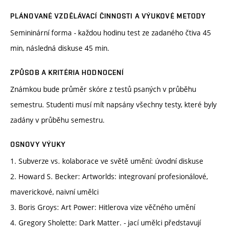
PLÁNOVANÉ VZDĚLÁVACÍ ČINNOSTI A VÝUKOVÉ METODY
Semininární forma - každou hodinu test ze zadaného čtiva 45
min, následná diskuse 45 min.
ZPŮSOB A KRITÉRIA HODNOCENÍ
Známkou bude průměr skóre z testů psaných v průběhu
semestru. Studenti musí mít napsány všechny testy, které byly
zadány v průběhu semestru.
OSNOVY VÝUKY
1. Subverze vs. kolaborace ve světě umění: úvodní diskuse
2. Howard S. Becker: Artworlds: integrovaní profesionálové,
maverickové, naivní umělci
3. Boris Groys: Art Power: Hitlerova vize věčného umění
4. Gregory Sholette: Dark Matter. - jací umělci představují