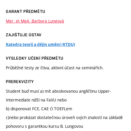
GARANT PŘEDMĚTU
Mgr. et MgA. Barbora Lungová
ZAJIŠŤUJE ÚSTAV
Katedra teorií a dějin umění (KTDU)
VÝSLEDKY UČENÍ PŘEDMĚTU
Průběžné testy ze čtiva, aktivní účast na seminářích.
PREREKVIZITY
Student buď musí a) mít absolvovanou angličtinu Upper-
Intermediate nižší na FaVU nebo
b) disponovat FCE, CAE či TOEFLem
c)nebo prokázat dostatečnou úroveň svých znalostí na základě
pohovoru s garantkou kursu B. Lungovou