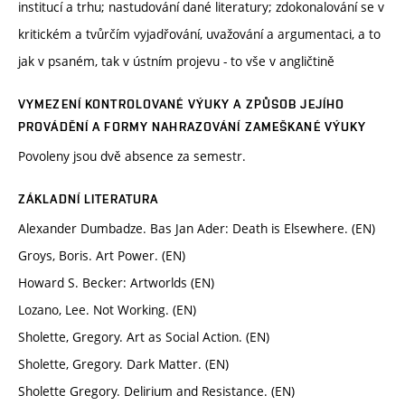
institucí a trhu; nastudování dané literatury; zdokonalování se v
kritickém a tvůrčím vyjadřování, uvažování a argumentaci, a to
jak v psaném, tak v ústním projevu - to vše v angličtině
VYMEZENÍ KONTROLOVANÉ VÝUKY A ZPŮSOB JEJÍHO
PROVÁDĚNÍ A FORMY NAHRAZOVÁNÍ ZAMEŠKANÉ VÝUKY
Povoleny jsou dvě absence za semestr.
ZÁKLADNÍ LITERATURA
Alexander Dumbadze. Bas Jan Ader: Death is Elsewhere. (EN)
Groys, Boris. Art Power. (EN)
Howard S. Becker: Artworlds (EN)
Lozano, Lee. Not Working. (EN)
Sholette, Gregory. Art as Social Action. (EN)
Sholette, Gregory. Dark Matter. (EN)
Sholette Gregory. Delirium and Resistance. (EN)