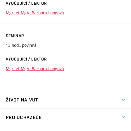
VYUČUJÍCÍ / LEKTOR
Mgr. et MgA. Barbora Lungová
SEMINÁŘ
13 hod., povinná
VYUČUJÍCÍ / LEKTOR
Mgr. et MgA. Barbora Lungová
ŽIVOT NA VUT
Atmosféra VUT
PRO UCHAZEČE
Prostory školy
Proč na VUT