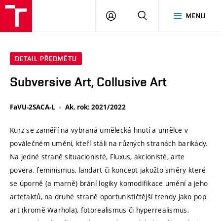
VUT
PŘIHLÁSIT
HLEDAT
MENU
SE
DETAIL PŘEDMĚTU
Subversive Art, Collusive Art
FaVU-2SACA-L
Ak. rok: 2021/2022
Kurz se zaměří na vybraná umělecká hnutí a umělce v
poválečném umění, kteří stáli na různých stranách barikády.
Na jedné straně situacionisté, Fluxus, akcionisté, arte
povera, feminismus, landart či koncept jakožto směry které
se úporně (a marně) brání logiky komodifikace umění a jeho
artefaktů, na druhé straně oportunističtější trendy jako pop
art (kromě Warhola), fotorealismus či hyperrealismus,