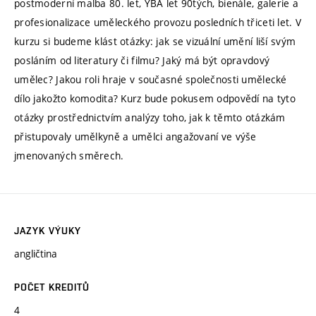
postmoderní malba 80. let, YBA let 90tých, bienále, galerie a
profesionalizace uměleckého provozu posledních třiceti let. V
kurzu si budeme klást otázky: jak se vizuální umění liší svým
posláním od literatury či filmu? Jaký má být opravdový
umělec? Jakou roli hraje v současné společnosti umělecké
dílo jakožto komodita? Kurz bude pokusem odpovědí na tyto
otázky prostřednictvím analýzy toho, jak k těmto otázkám
přistupovaly umělkyně a umělci angažovaní ve výše
jmenovaných směrech.
JAZYK VÝUKY
angličtina
POČET KREDITŮ
4