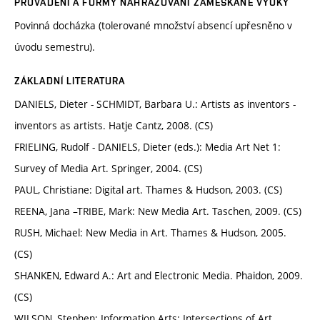
PROVÁDĚNÍ A FORMY NAHRAZOVÁNÍ ZAMEŠKANÉ VÝUKY
Povinná docházka (tolerované množství absencí upřesněno v
úvodu semestru).
ZÁKLADNÍ LITERATURA
DANIELS, Dieter - SCHMIDT, Barbara U.: Artists as inventors -
inventors as artists. Hatje Cantz, 2008. (CS)
FRIELING, Rudolf - DANIELS, Dieter (eds.): Media Art Net 1:
Survey of Media Art. Springer, 2004. (CS)
PAUL, Christiane: Digital art. Thames & Hudson, 2003. (CS)
REENA, Jana –TRIBE, Mark: New Media Art. Taschen, 2009. (CS)
RUSH, Michael: New Media in Art. Thames & Hudson, 2005.
(CS)
SHANKEN, Edward A.: Art and Electronic Media. Phaidon, 2009.
(CS)
WILSON, Stephen: Information Arts: Intersections of Art,