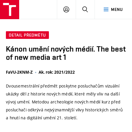
VUT
PŘIHLÁSIT
HLEDAT
MENU
SE
DETAIL PŘEDMĚTU
Kánon umění nových médií. The best
of new media art 1
FaVU-2KNM-Z
Ak. rok: 2021/2022
Dvousemestrální předmět poskytne posluchačům vizuální
ukázky děl z historie nových médií, které měly vliv na další
vývoj umění. Metodou archeologie nových médií kurz před
posluchači odkrývá nejvýznamnější vlivy historických směrů
a hnutí na digitální umění 21. století.