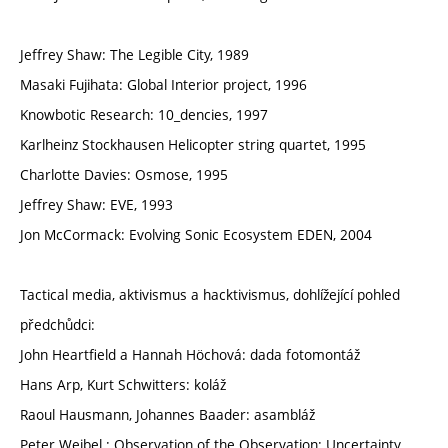
Jeffrey Shaw: The Legible City, 1989
Masaki Fujihata: Global Interior project, 1996
Knowbotic Research: 10_dencies, 1997
Karlheinz Stockhausen Helicopter string quartet, 1995
Charlotte Davies: Osmose, 1995
Jeffrey Shaw: EVE, 1993
Jon McCormack: Evolving Sonic Ecosystem EDEN, 2004
Tactical media, aktivismus a hacktivismus, dohlížející pohled
předchůdci:
John Heartfield a Hannah Höchová: dada fotomontáž
Hans Arp, Kurt Schwitters: koláž
Raoul Hausmann, Johannes Baader: asambláž
Peter Weibel : Observation of the Observation: Uncertainty,