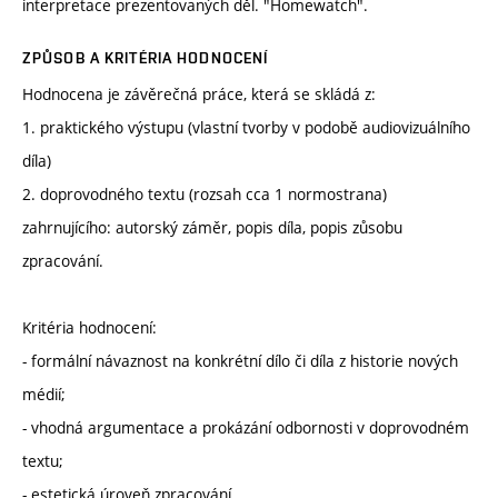
interpretace prezentovaných děl. "Homewatch".
ZPŮSOB A KRITÉRIA HODNOCENÍ
Hodnocena je závěrečná práce, která se skládá z:
1. praktického výstupu (vlastní tvorby v podobě audiovizuálního
díla)
2. doprovodného textu (rozsah cca 1 normostrana)
zahrnujícího: autorský záměr, popis díla, popis zůsobu
zpracování.
Kritéria hodnocení:
- formální návaznost na konkrétní dílo či díla z historie nových
médií;
- vhodná argumentace a prokázání odbornosti v doprovodném
textu;
- estetická úroveň zpracování.