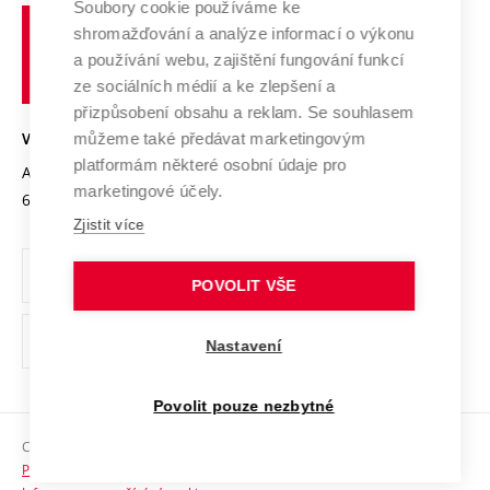
Spolupráce se školami
Soubory cookie používáme ke
Vysoké
Výzkumné infrastruktury
shromažďování a analýze informací o výkonu
Udržitelná univerzita
učení
Služby univerzity
Transfer znalostí
a používání webu, zajištění fungování funkcí
technické
Podnikavá univerzita / ContriBUTe
Mezinárodní dohody
ze sociálních médií a ke zlepšení a
Open Science
v
Bezpečná univerzita
přizpůsobení obsahu a reklam. Se souhlasem
Univerzitní sítě
Brně
Projekty
můžeme také předávat marketingovým
VYSOKÉ UČENÍ TECHNICKÉ V BRNĚ
Vyznamenání
platformám některé osobní údaje pro
Projekty ze strukturálních fondů
Antonínská 548/1
www.vut.cz
marketingové účely.
Organizační struktura
602 00 Brno
vut@vutbr.cz
Specifický výzkum
Zjistit více
Úřední deska
Ochrana osobních údajů
POVOLIT VŠE
(externí
Pracovní příležitosti
Nastavení
odkaz)
Podpora a rozvoj zaměstnanců a studujících
Povolit pouze nezbytné
Rovné příležitosti
Copyright © 2026 VUT
Sociální bezpečí
Prohlášení o přístupnosti
HR Award