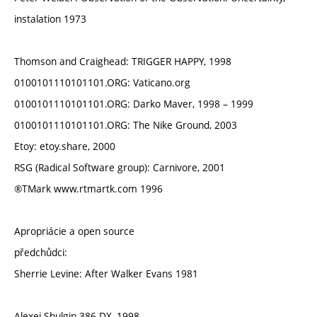
instalation 1973
Thomson and Craighead: TRIGGER HAPPY, 1998
0100101110101101.ORG: Vaticano.org
0100101110101101.ORG: Darko Maver, 1998 – 1999
0100101110101101.ORG: The Nike Ground, 2003
Etoy: etoy.share, 2000
RSG (Radical Software group): Carnivore, 2001
®TMark www.rtmartk.com 1996
Apropriácie a open source
předchůdci:
Sherrie Levine: After Walker Evans 1981
Alexei Shulgin 386 DX, 1998