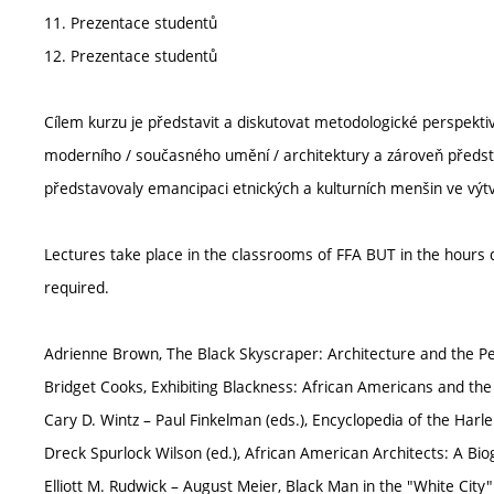
11. Prezentace studentů
12. Prezentace studentů
Cílem kurzu je představit a diskutovat metodologické perspekti
moderního / současného umění / architektury a zároveň představi
představovaly emancipaci etnických a kulturních menšin ve vý
Lectures take place in the classrooms of FFA BUT in the hour
required.
Adrienne Brown, The Black Skyscraper: Architecture and the Pe
Bridget Cooks, Exhibiting Blackness: African Americans and t
Cary D. Wintz – Paul Finkelman (eds.), Encyclopedia of the Harlem
Dreck Spurlock Wilson (ed.), African American Architects: A Bi
Elliott M. Rudwick – August Meier, Black Man in the "White City