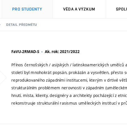
PRO STUDENTY
VĚDA A VÝZKUM
SPOL
DETAIL PŘEDMĚTU
FaVU-2RMAD-S
Ak. rok: 2021/2022
Přínos černošských / asijských / latinskoamerických umělců a
století byl mnohokrát popsán, prokázán a vysvětlen, přesto 
reprodukovaného západními institucemi, kterým v drtivé větši
strukturálním problémem nerovnosti v západním (uměleckém) 
hnutí, místa, klienty, designéry a architekty pocházející z et
rekonstruuje strukturální rasismus uměleckých institucí v prů