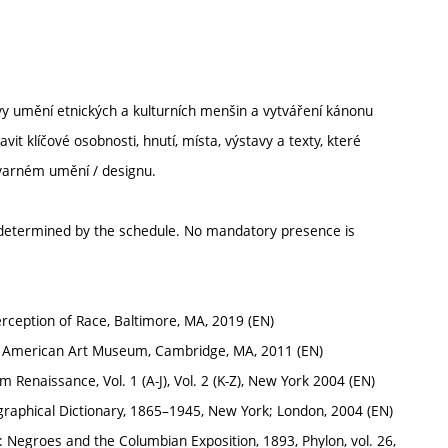
vy umění etnických a kulturních menšin a vytváření kánonu
t klíčové osobnosti, hnutí, místa, výstavy a texty, které
tvarném umění / designu.
s determined by the schedule. No mandatory presence is
rception of Race, Baltimore, MA, 2019 (EN)
he American Art Museum, Cambridge, MA, 2011 (EN)
 Renaissance, Vol. 1 (A-J), Vol. 2 (K-Z), New York 2004 (EN)
ographical Dictionary, 1865–1945, New York; London, 2004 (EN)
": Negroes and the Columbian Exposition, 1893, Phylon, vol. 26,