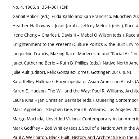
No. 4, 1965, s. 354–361 (EN)
Gannit Ankori (ed.), Frida Kahlo and San Francisco, München 20
Heather Hathaway – Josef Jarab – Jeffrey Melnick (eds.), Race 
Irene Cheng – Charles L Davis II – Mabel O Wilson (eds.), Race 
Enlightenment to the Present (Culture Politics & the Built Envir
Jacqueline Francis, Making Race: Modernism and “Racial Art” in 
Janet Catherine Berlo – Ruth B. Phillips (eds.), Native North Am
Julie Ault (Editor), Felix Gonzalez-Torres, Göttingen 2016 (EN)
Kara Kelley Hallmark, Encyclopedia of Asian American Artists (
Karen E. Hudson, The Will and the Way: Paul R. Williams, Archit
Laura Kina – Jan Christian Bernabe (eds.), Queering Contempor
Marc Appleton – Stephen Gee, Paul R. Williams, Los Angeles 20
Margo Machida, Unsettled Visions: Contemporary Asian America
Mark Godfrey – Zoé Whitley (eds.), Soul of a Nation: Art in the
Paul A Wellington, Black Built: History and Architecture in the