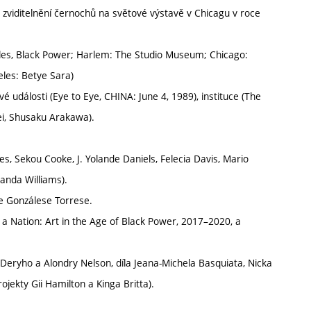
 zviditelnění černochů na světové výstavě v Chicagu v roce
gles, Black Power; Harlem: The Studio Museum; Chicago:
les: Betye Sara)
 události (Eye to Eye, CHINA: June 4, 1989), instituce (The
Pei, Shusaku Arakawa).
Sekou Cooke, J. Yolande Daniels, Felecia Davis, Mario
anda Williams).
ixe Gonzálese Torrese.
 a Nation: Art in the Age of Black Power, 2017–2020, a
a Deryho a Alondry Nelson, díla Jeana-Michela Basquiata, Nicka
ojekty Gii Hamilton a Kinga Britta).