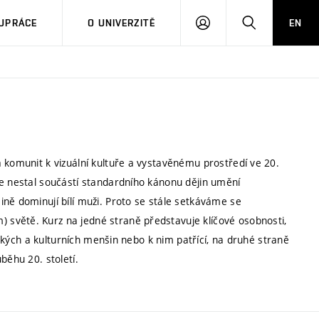
PŘIHLÁSIT
HLEDAT
UPRÁCE
O UNIVERZITĚ
EN
SE
 komunit k vizuální kultuře a vystavěnému prostředí ve 20.
se nestal součástí standardního kánonu dějin umění
ně dominují bílí muži. Proto se stále setkáváme se
světě. Kurz na jedné straně představuje klíčové osobnosti,
nických a kulturních menšin nebo k nim patřící, na druhé straně
běhu 20. století.