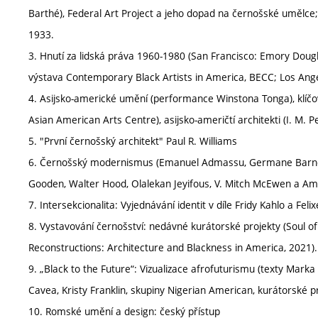
Barthé), Federal Art Project a jeho dopad na černošské umělce;
1933.
3. Hnutí za lidská práva 1960-1980 (San Francisco: Emory Dou
výstava Contemporary Black Artists in America, BECC; Los Ange
4. Asijsko-americké umění (performance Winstona Tonga), klíčové
Asian American Arts Centre), asijsko-američtí architekti (I. M. 
5. "První černošský architekt" Paul R. Williams
6. Černošský modernismus (Emanuel Admassu, Germane Barnes, 
Gooden, Walter Hood, Olalekan Jeyifous, V. Mitch McEwen a Am
7. Intersekcionalita: Vyjednávání identit v díle Fridy Kahlo a Fel
8. Vystavování černošství: nedávné kurátorské projekty (Soul of
Reconstructions: Architecture and Blackness in America, 2021).
9. „Black to the Future“: Vizualizace afrofuturismu (texty Mark
Cavea, Kristy Franklin, skupiny Nigerian American, kurátorské pr
10. Romské umění a design: český přístup