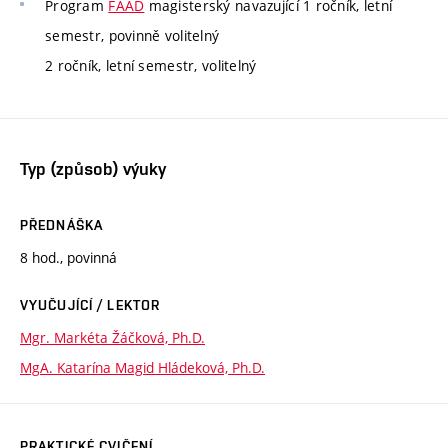
Program
FAAD
magisterský navazující 1 ročník, letní
semestr, povinně volitelný
2 ročník, letní semestr, volitelný
Typ (způsob) výuky
PŘEDNÁŠKA
8 hod., povinná
VYUČUJÍCÍ / LEKTOR
Mgr. Markéta Žáčková, Ph.D.
MgA. Katarína Magid Hládeková, Ph.D.
PRAKTICKÉ CVIČENÍ