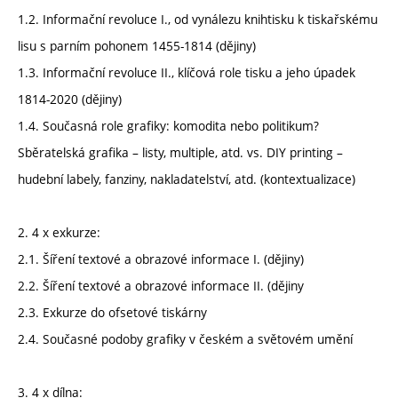
1.2. Informační revoluce I., od vynálezu knihtisku k tiskařskému
lisu s parním pohonem 1455-1814 (dějiny)
1.3. Informační revoluce II., klíčová role tisku a jeho úpadek
1814-2020 (dějiny)
1.4. Současná role grafiky: komodita nebo politikum?
Sběratelská grafika – listy, multiple, atd. vs. DIY printing –
hudební labely, fanziny, nakladatelství, atd. (kontextualizace)
2. 4 x exkurze:
2.1. Šíření textové a obrazové informace I. (dějiny)
2.2. Šíření textové a obrazové informace II. (dějiny
2.3. Exkurze do ofsetové tiskárny
2.4. Současné podoby grafiky v českém a světovém umění
3. 4 x dílna: