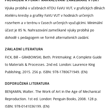
PROVÁDĚNÍ A FORMY NAHRAZOVÁNÍ ZAMEŠKANÉ VÝUKY
Výuka probíhá v učebnách KTDU FaVU VUT, v grafických dílnách
Ateliéru kresby a grafiky FaVU VUT v hodinách určených
rozvrhem a v terénu v časech určených vyučujícími. Minimální
účast je 85 %. Nahrazování zameškané výuky probíhá po
dohodě s pedagogem ve formě alternativních zadání.
ZÁKLADNÍ LITERATURA
FICK, Bill – GRABOWSKI, Beth. Printmaking: A Complete Guide
to Materials & Processes. 2nd ed. London: Laurence King
Publishing, 2015. 256 p. ISBN: 978-1780671949. (EN)
DOPORUČENÁ LITERATURA
BENJAMIN, Walter. The Work of Art in the Age of Mechanical
Reproduction. 1st ed. London: Penguin Books, 2008. 128 p.
ISBN: 978-0141036199. (EN)