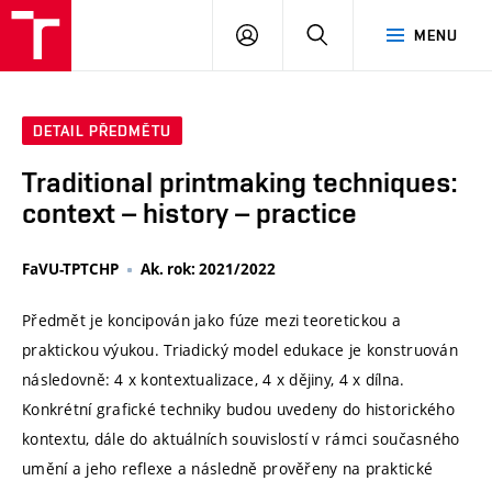
VUT
PŘIHLÁSIT
HLEDAT
MENU
SE
DETAIL PŘEDMĚTU
Traditional printmaking techniques:
context – history – practice
FaVU-TPTCHP
Ak. rok: 2021/2022
Předmět je koncipován jako fúze mezi teoretickou a
praktickou výukou. Triadický model edukace je konstruován
následovně: 4 x kontextualizace, 4 x dějiny, 4 x dílna.
Konkrétní grafické techniky budou uvedeny do historického
kontextu, dále do aktuálních souvislostí v rámci současného
umění a jeho reflexe a následně prověřeny na praktické