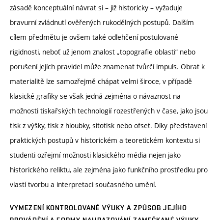
zásadě konceptuální návrat si – již historicky – vyžaduje
bravurní zvládnutí ověřených rukodělných postupů. Dalším
cílem předmětu je ovšem také odlehčení postulované
rigidnosti, neboť už jenom znalost „topografie oblasti“ nebo
porušení jejích pravidel může znamenat tvůrčí impuls. Obrat k
materialitě lze samozřejmě chápat velmi široce, v případě
klasické grafiky se však jedná zejména o návaznost na
možnosti tiskařských technologií rozestřených v čase, jako jsou
tisk z výšky, tisk z hloubky, sítotisk nebo ofset. Díky představení
praktických postupů v historickém a teoretickém kontextu si
studenti ozřejmí možnosti klasického média nejen jako
historického reliktu, ale zejména jako funkčního prostředku pro
vlastí tvorbu a interpretaci současného umění.
VYMEZENÍ KONTROLOVANÉ VÝUKY A ZPŮSOB JEJÍHO