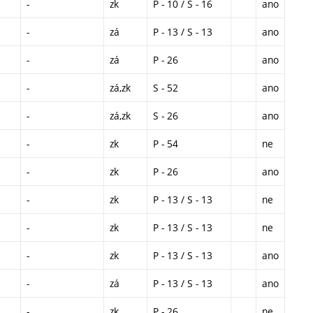
-
zk
P - 10 / S - 16
ano
-
zá
P - 13 / S - 13
ano
-
zá
P - 26
ano
-
zá,zk
S - 52
ano
-
zá,zk
S - 26
ano
-
zk
P - 54
ne
-
zk
P - 26
ano
-
zk
P - 13 / S - 13
ne
-
zk
P - 13 / S - 13
ne
-
zk
P - 13 / S - 13
ano
-
zá
P - 13 / S - 13
ano
-
zk
P - 26
ne