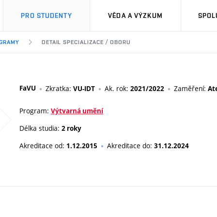
PRO STUDENTY
VĚDA A VÝZKUM
SPOL
OGRAMY
DETAIL SPECIALIZACE / OBORU
FaVU
Zkratka:
Ak. rok:
Zaměření:
VU-IDT
2021/2022
At
Program:
Výtvarná umění
Délka studia:
2 roky
Akreditace od:
Akreditace do:
1.12.2015
31.12.2024