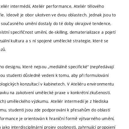
teliér intermédií, Ateliér performance, Ateliér tělového
afie. Ideově je obor ukotven ve dvou oblastech. Jednak jsou to
 současného umění dostaly do té doby okrajové tendence,
ístní specifičnost umění, de-skilling, dematerializace a pojetí
uální kultura a s ní spojené umělecké strategie, které se
azů.
ho designu, které nejsou „mediálně specifické“ (nepředávají
sou studenti důsledně vedeni k tomu, aby při formulování
nologických konzultací v kabinetech. V Ateliéru environmentu
davku na zakotvení umělecké praxe v konkrétní zkušenosti.
ích) uměleckého výzkumu. Ateliér intermedií je z hlediska
amu, studenti jsou zde podporováni k přesahům do oblastí
rformance je orientován k hraniční formě výtvarného umění,
 jako interdisciplinární projev osobnosti, zahrnující propojení