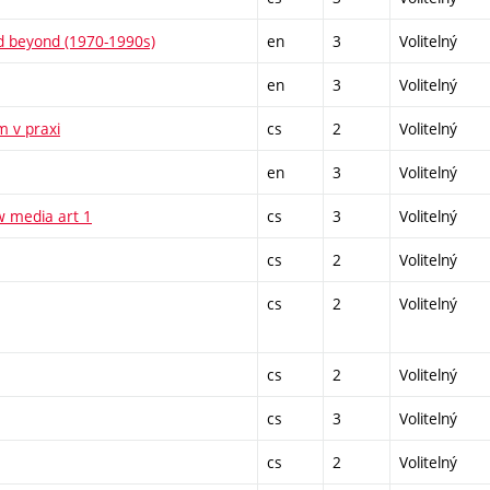
nd beyond (1970-1990s)
en
3
Volitelný
en
3
Volitelný
m v praxi
cs
2
Volitelný
en
3
Volitelný
w media art 1
cs
3
Volitelný
cs
2
Volitelný
cs
2
Volitelný
cs
2
Volitelný
cs
3
Volitelný
cs
2
Volitelný