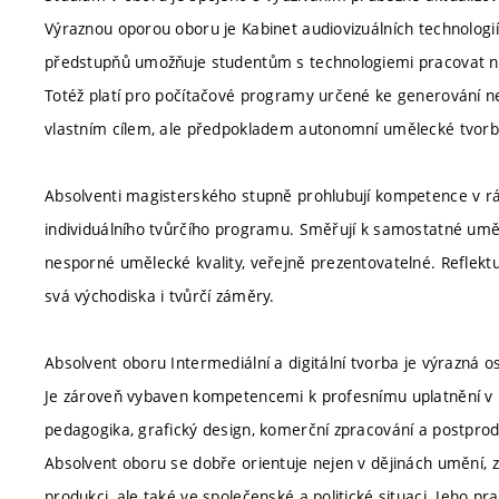
Výraznou oporou oboru je Kabinet audiovizuálních technologií
předstupňů umožňuje studentům s technologiemi pracovat nejen
Totéž platí pro počítačové programy určené ke generování ne
vlastním cílem, ale předpokladem autonomní umělecké tvorb
Absolventi magisterského stupně prohlubují kompetence v rám
individuálního tvůrčího programu. Směřují k samostatné uměl
nesporné umělecké kvality, veřejně prezentovatelné. Reflektuj
svá východiska i tvůrčí záměry.
Absolvent oboru Intermediální a digitální tvorba je výrazná 
Je zároveň vybaven kompetencemi k profesnímu uplatnění v př
pedagogika, grafický design, komerční zpracování a postprod
Absolvent oboru se dobře orientuje nejen v dějinách umění, zá
produkci, ale také ve společenské a politické situaci. Jeho pr