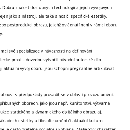
. Dobrá znalost dostupných technologií a jejich vývojových
 jako s nástroji, ale také s nosiči specifické estetiky.
bo postprodukci obrazu, jejichž ovládnutí není v rámci oboru
y.
ci své specializace v návaznosti na definování
ecké praxi – dovedou vytvořit původní autorské dílo
í aktuální vývoj oboru, jsou schopni pregnantně artikulovat
osobnost s předpoklady prosadit se v oblasti provozu umění.
íbuzných oborech, jako jsou např. kurátorství, výtvarná
ukce statického a dynamického digitálního obrazu aj.
kladech estetiky a filosofie umění či aktuální kulturní
axe je často zřetelně sociálně ukotvená. Ateliérový charakter