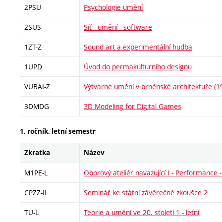
2PSU
Psychologie umění
2SUS
Síť - umění - software
1ZT-Z
Sound art a experimentální hudba
1UPD
Úvod do permakulturního designu
VUBAI-Z
Výtvarné umění v brněnské architektuře (
3DMDG
3D Modeling for Digital Games
1. ročník, letní semestr
Zkratka
Název
M1PE-L
Oborový ateliér navazující I - Performance - 
CPZZ-II
Seminář ke státní závěrečné zkoušce 2
TU-L
Teorie a umění ve 20. století 1 - letní