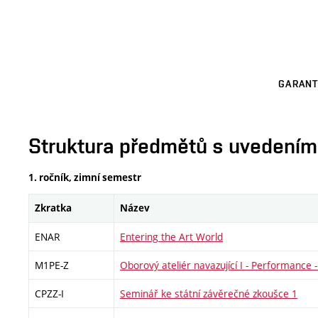
GARANT
Struktura předmětů s uvedením E
1. ročník, zimní semestr
Zkratka
Název
ENAR
Entering the Art World
M1PE-Z
Oborový ateliér navazující I - Performance -
CPZZ-I
Seminář ke státní závěrečné zkoušce 1