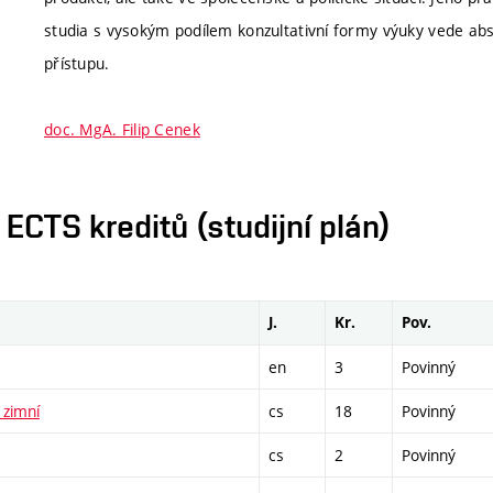
studia s vysokým podílem konzultativní formy výuky vede ab
přístupu.
doc. MgA. Filip Cenek
CTS kreditů (studijní plán)
J.
Kr.
Pov.
en
3
Povinný
 zimní
cs
18
Povinný
cs
2
Povinný