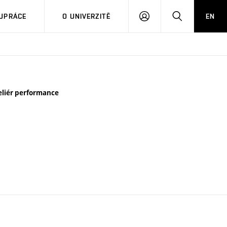
PŘIHLÁSIT
HLEDAT
UPRÁCE
O UNIVERZITĚ
EN
SE
eliér performance