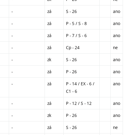
-
zá
S - 26
ano
-
zá
P - 5 / S - 8
ano
-
zá
P - 7 / S - 6
ano
-
zá
Cp - 24
ne
-
zk
S - 26
ano
-
zá
P - 26
ano
-
zá
P - 14 / EX - 6 /
ano
C1 - 6
-
zá
P - 12 / S - 12
ano
-
zk
P - 26
ano
-
zá
S - 26
ne