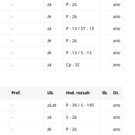
-
zá
P - 26
ano
-
zk
P - 26
ano
-
zá
P - 13 / ST - 13
ano
-
zk
P - 26
ano
-
zk
P - 13 / S - 13
ano
-
zá
Cp - 32
ano
Prof.
Uk.
Hod. rozsah
Sk.
Ot.
-
zá,zk
P - 39 / S - 195
ano
-
zá
S - 26
ano
-
zk
P - 26
ano