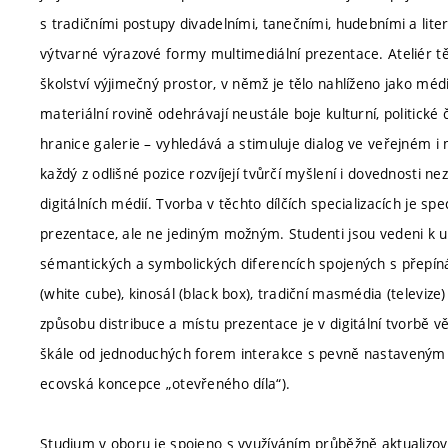
s tradičními postupy divadelními, tanečními, hudebními a lite
výtvarné výrazové formy multimediální prezentace. Ateliér 
školství výjimečný prostor, v němž je tělo nahlíženo jako méd
materiální rovině odehrávají neustále boje kulturní, politick
hranice galerie – vyhledává a stimuluje dialog ve veřejném i 
každý z odlišné pozice rozvíjejí tvůrčí myšlení i dovednosti n
digitálních médií. Tvorba v těchto dílčích specializacích je spe
prezentace, ale ne jediným možným. Studenti jsou vedeni k u
sémantických a symbolických diferencích spojených s přepínán
(white cube), kinosál (black box), tradiční masmédia (televiz
způsobu distribuce a místu prezentace je v digitální tvorbě v
škále od jednoduchých forem interakce s pevně nastaveným 
ecovská koncepce „otevřeného díla“).
Studium v oboru je spojeno s využíváním průběžně aktualizo