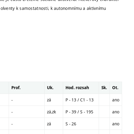
solventy k samostatnosti, k autonomnímu a aktivnímu
Prof.
Uk.
Hod. rozsah
Sk.
Ot.
-
zá
P - 13 / C1 - 13
ano
-
zá,zk
P - 39 / S - 195
ano
-
zá
S - 26
ano