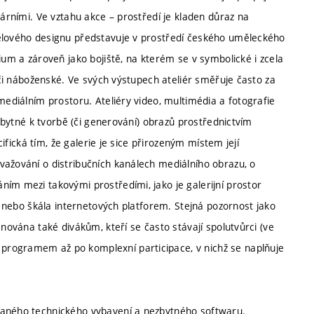
rárními. Ve vztahu akce – prostředí je kladen důraz na
tělového designu představuje v prostředí českého uměleckého
ium a zároveň jako bojiště, na kterém se v symbolické i zcela
é či náboženské. Ve svých výstupech ateliér směřuje často za
mediálním prostoru. Ateliéry video, multimédia a fotografie
ezbytné k tvorbě (či generování) obrazů prostřednictvím
cifická tím, že galerie je sice přirozeným místem její
važování o distribučních kanálech mediálního obrazu, o
ím mezi takovými prostředími, jako je galerijní prostor
e) nebo škála internetových platforem. Stejná pozornost jako
ěnována také divákům, kteří se často stávají spolutvůrci (ve
programem až po komplexní participace, v nichž se naplňuje
vaného technického vybavení a nezbytného softwaru.