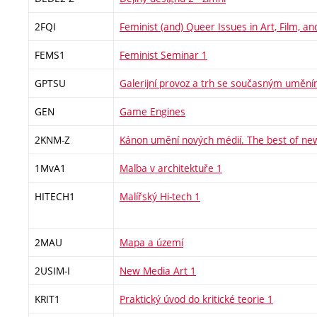
2FQI
Feminist (and) Queer Issues in Art, Film, a
FEMS1
Feminist Seminar 1
GPTSU
Galerijní provoz a trh se současným umění
GEN
Game Engines
2KNM-Z
Kánon umění nových médií. The best of ne
1MvA1
Malba v architektuře 1
HITECH1
Malířský Hi-tech 1
2MAU
Mapa a území
2USIM-I
New Media Art 1
KRIT1
Praktický úvod do kritické teorie 1