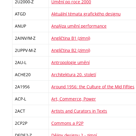
2U2000-Z
Umění po roce 2000
ATGD
Aktuální témata grafického designu
ANUP
Analýza umění performance
2AINV/M-Z
Angličtina B1 (zimní)
2UPPV-M-Z
Angličtina B2 (zimní)
2AU-L
Antropologie umění
ACHE20
Architektura 20. století
2A1956
Around 1956: the Culture of the Mid Fifties
ACP-L
Art, Commerce, Power
2ACT
Artists and Curators in Texts
2CP2P
Commons a P2P
DEDE2-Z
Dějiny designu 2 - zimní