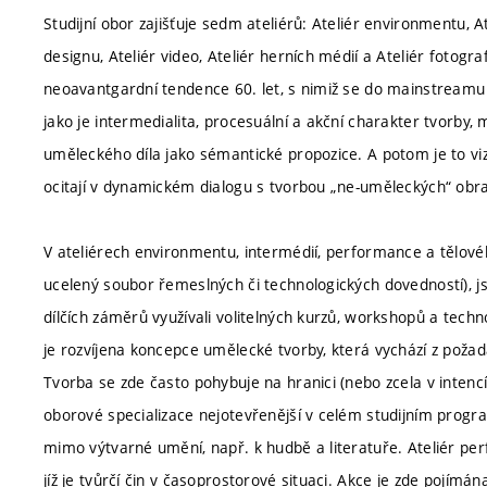
Studijní obor zajišťuje sedm ateliérů: Ateliér environmentu, A
designu, Ateliér video, Ateliér herních médií a Ateliér fotogr
neoavantgardní tendence 60. let, s nimiž se do mainstreamu
jako je intermedialita, procesuální a akční charakter tvorby, m
uměleckého díla jako sémantické propozice. A potom je to viz
ocitají v dynamickém dialogu s tvorbou „ne-uměleckých“ obr
V ateliérech environmentu, intermédií, performance a tělové
ucelený soubor řemeslných či technologických dovedností), j
dílčích záměrů využívali volitelných kurzů, workshopů a tech
je rozvíjena koncepce umělecké tvorby, která vychází z poža
Tvorba se zde často pohybuje na hranici (nebo zcela v intenc
oborové specializace nejotevřenější v celém studijním progr
mimo výtvarné umění, např. k hudbě a literatuře. Ateliér pe
jíž je tvůrčí čin v časoprostorové situaci. Akce je zde pojímána