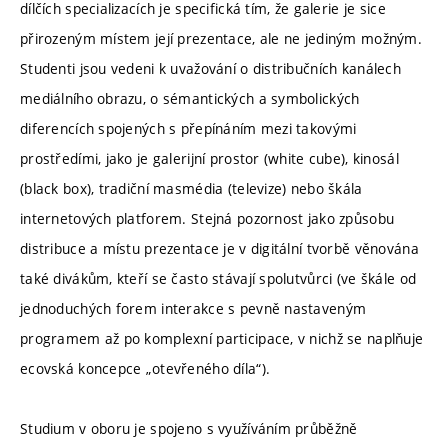
dílčích specializacích je specifická tím, že galerie je sice
přirozeným místem její prezentace, ale ne jediným možným.
Studenti jsou vedeni k uvažování o distribučních kanálech
mediálního obrazu, o sémantických a symbolických
diferencích spojených s přepínáním mezi takovými
prostředími, jako je galerijní prostor (white cube), kinosál
(black box), tradiční masmédia (televize) nebo škála
internetových platforem. Stejná pozornost jako způsobu
distribuce a místu prezentace je v digitální tvorbě věnována
také divákům, kteří se často stávají spolutvůrci (ve škále od
jednoduchých forem interakce s pevně nastaveným
programem až po komplexní participace, v nichž se naplňuje
ecovská koncepce „otevřeného díla“).
Studium v oboru je spojeno s využíváním průběžně