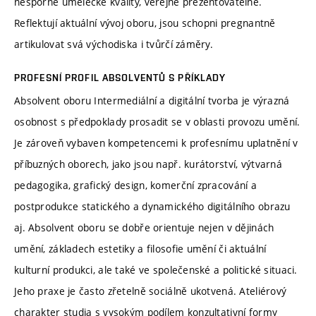
nesporné umělecké kvality, veřejně prezentovatelné.
Reflektují aktuální vývoj oboru, jsou schopni pregnantně
artikulovat svá východiska i tvůrčí záměry.
PROFESNÍ PROFIL ABSOLVENTŮ S PŘÍKLADY
Absolvent oboru Intermediální a digitální tvorba je výrazná
osobnost s předpoklady prosadit se v oblasti provozu umění.
Je zároveň vybaven kompetencemi k profesnímu uplatnění v
příbuzných oborech, jako jsou např. kurátorství, výtvarná
pedagogika, grafický design, komerční zpracování a
postprodukce statického a dynamického digitálního obrazu
aj. Absolvent oboru se dobře orientuje nejen v dějinách
umění, základech estetiky a filosofie umění či aktuální
kulturní produkci, ale také ve společenské a politické situaci.
Jeho praxe je často zřetelně sociálně ukotvená. Ateliérový
charakter studia s vysokým podílem konzultativní formy