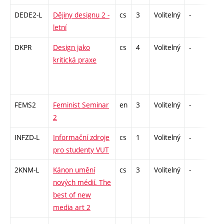
DEDE2-L
Dějiny designu 2 -
cs
3
Volitelný
-
zk
letní
DKPR
Design jako
cs
4
Volitelný
-
zá,
kritická praxe
FEMS2
Feminist Seminar
en
3
Volitelný
-
zá
2
INFZD-L
Informační zdroje
cs
1
Volitelný
-
zá
pro studenty VUT
2KNM-L
Kánon umění
cs
3
Volitelný
-
zk
nových médií. The
best of new
media art 2