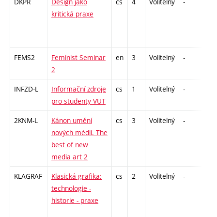
DKPR
Design jako
cs
4
Volitelný
-
zá,
kritická praxe
FEMS2
Feminist Seminar
en
3
Volitelný
-
zá
2
INFZD-L
Informační zdroje
cs
1
Volitelný
-
zá
pro studenty VUT
2KNM-L
Kánon umění
cs
3
Volitelný
-
zk
nových médií. The
best of new
media art 2
KLAGRAF
Klasická grafika:
cs
2
Volitelný
-
zá
technologie -
historie - praxe