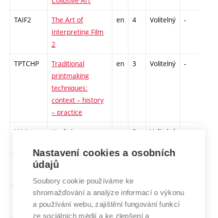
Collusive Art
TAIF2
The Art of
en
4
Volitelný
-
zk
Interpreting Film
2
TPTCHP
Traditional
en
3
Volitelný
-
zá
printmaking
techniques:
context – history
– practice
UA-L
Umění –
cs
2
Volitelný
-
zá
architektura
Nastavení cookies a osobních
2U2000-
Umění po roce
cs
2
Volitelný
-
zá
údajů
L
2000 (seminář)
Soubory cookie používáme ke
shromažďování a analýze informací o výkonu
2USP
Umění
cs
3
Volitelný
-
zk
a používání webu, zajištění fungování funkcí
spolupráce
ze sociálních médií a ke zlepšení a