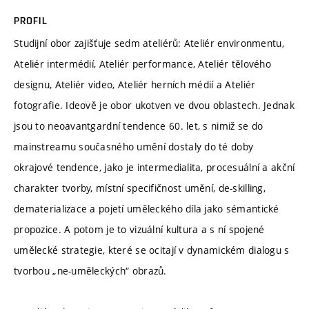
PROFIL
Studijní obor zajišťuje sedm ateliérů: Ateliér environmentu,
Ateliér intermédií, Ateliér performance, Ateliér tělového
designu, Ateliér video, Ateliér herních médií a Ateliér
fotografie. Ideově je obor ukotven ve dvou oblastech. Jednak
jsou to neoavantgardní tendence 60. let, s nimiž se do
mainstreamu současného umění dostaly do té doby
okrajové tendence, jako je intermedialita, procesuální a akční
charakter tvorby, místní specifičnost umění, de-skilling,
dematerializace a pojetí uměleckého díla jako sémantické
propozice. A potom je to vizuální kultura a s ní spojené
umělecké strategie, které se ocitají v dynamickém dialogu s
tvorbou „ne-uměleckých“ obrazů.