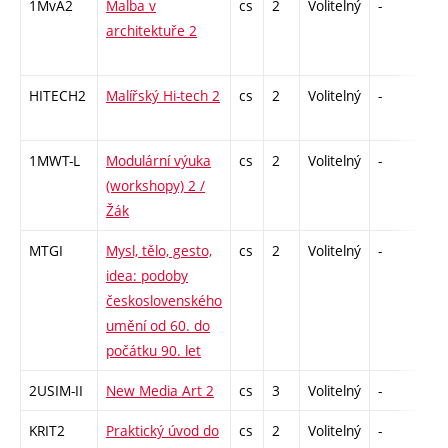
1MvA2
Malba v
cs
2
Volitelný
-
zá
architektuře 2
HITECH2
Malířský Hi-tech 2
cs
2
Volitelný
-
zá
1MWT-L
Modulární výuka
cs
2
Volitelný
-
zá
(workshopy) 2 /
Žák
MTGI
Mysl, tělo, gesto,
cs
2
Volitelný
-
zá
idea: podoby
československého
umění od 60. do
počátku 90. let
2USIM-II
New Media Art 2
cs
3
Volitelný
-
zk
KRIT2
Praktický úvod do
cs
2
Volitelný
-
zá