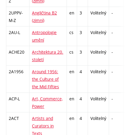
Z
(zimní)
2UPPV-
Angličtina B2
en
3
Volitelný
-
zá,zk
M-Z
(zimní)
2AU-L
Antropologie
cs
3
Volitelný
-
zk
umění
ACHE20
Architektura 20.
cs
3
Volitelný
-
zk
století
2A1956
Around 1956:
en
4
Volitelný
-
zk
the Culture of
the Mid Fifties
ACP-L
Art, Commerce,
en
4
Volitelný
-
zk
Power
2ACT
Artists and
en
4
Volitelný
-
zk
Curators in
Texts