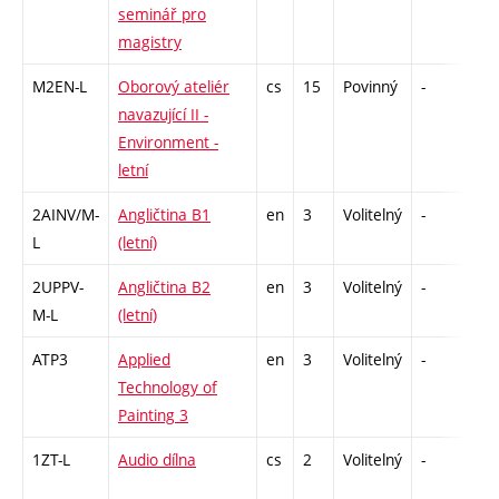
seminář pro
magistry
M2EN-L
Oborový ateliér
cs
15
Povinný
-
zá
navazující II -
Environment -
letní
2AINV/M-
Angličtina B1
en
3
Volitelný
-
zá,
L
(letní)
2UPPV-
Angličtina B2
en
3
Volitelný
-
zá,
M-L
(letní)
ATP3
Applied
en
3
Volitelný
-
zá
Technology of
Painting 3
1ZT-L
Audio dílna
cs
2
Volitelný
-
zá