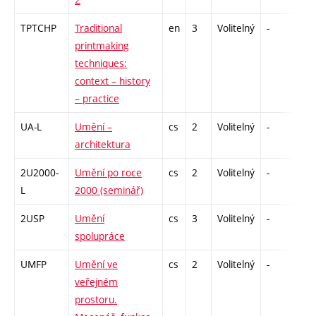
TPTCHP
Traditional
en
3
Volitelný
-
zá
printmaking
techniques:
context – history
– practice
UA-L
Umění –
cs
2
Volitelný
-
zá
architektura
2U2000-
Umění po roce
cs
2
Volitelný
-
zá
L
2000 (seminář)
2USP
Umění
cs
3
Volitelný
-
zk
spolupráce
UMFP
Umění ve
cs
2
Volitelný
-
zá
veřejném
prostoru.