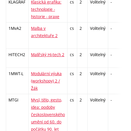
KLAGRAF
Klasická grafika:
cs
2
Volitelný
-
zá
technologie -
historie - praxe
1MvA2
Malba v
cs
2
Volitelný
-
zá
architektuře 2
HITECH2
Malířský Hi-tech 2
cs
2
Volitelný
-
zá
1MWT-L
Modulární výuka
cs
2
Volitelný
-
zá
(workshopy) 2 /
Žák
MTGI
Mysl, tělo, gesto,
cs
2
Volitelný
-
zá
idea: podoby
československého
umění od 60. do
počátku 90. let