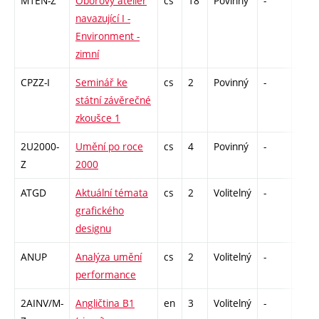
M1EN-Z
Oborový ateliér
cs
18
Povinný
-
zá,zk
navazující I -
Environment -
zimní
CPZZ-I
Seminář ke
cs
2
Povinný
-
zá
státní závěrečné
zkoušce 1
2U2000-
Umění po roce
cs
4
Povinný
-
zk
Z
2000
ATGD
Aktuální témata
cs
2
Volitelný
-
zá
grafického
designu
ANUP
Analýza umění
cs
2
Volitelný
-
zá
performance
2AINV/M-
Angličtina B1
en
3
Volitelný
-
zá,zk