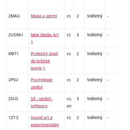
2MAU
Mapa a území
cs
2
Volitelný
-
zá
2USIM-I
New Media Art
cs
3
Volitelný
-
zk
1
KRIT1
Praktický úvod
cs
2
Volitelný
-
zá
do kritické
teorie 1
2PSU
Psychologie
cs
2
Volitelný
-
zá
umění
2SUS
Síť - umění -
cs,
3
Volitelný
-
zk
software
en
1ZT-Z
Sound art a
cs
2
Volitelný
-
zá
experimentální