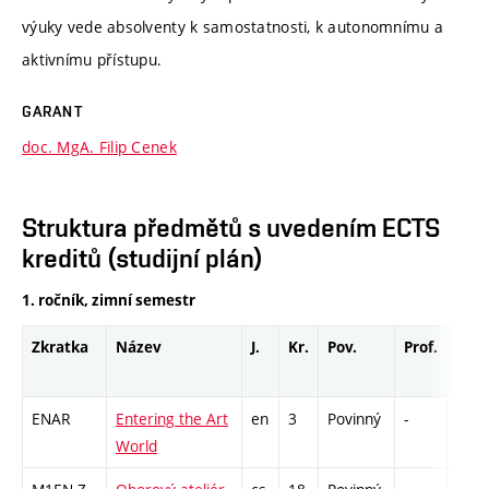
výuky vede absolventy k samostatnosti, k autonomnímu a
aktivnímu přístupu.
GARANT
doc. MgA. Filip Cenek
Struktura předmětů s uvedením ECTS
kreditů (studijní plán)
1. ročník, zimní semestr
Zkratka
Název
J.
Kr.
Pov.
Prof.
Uk.
ENAR
Entering the Art
en
3
Povinný
-
zá
World