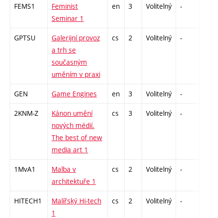
FEMS1
Feminist
en
3
Volitelný
-
zá
Seminar 1
GPTSU
Galerijní provoz
cs
2
Volitelný
-
zá
a trh se
současným
uměním v praxi
GEN
Game Engines
en
3
Volitelný
-
zá
2KNM-Z
Kánon umění
cs
3
Volitelný
-
zk
nových médií.
The best of new
media art 1
1MvA1
Malba v
cs
2
Volitelný
-
zá
architektuře 1
HITECH1
Malířský Hi-tech
cs
2
Volitelný
-
zá
1