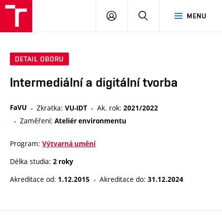
VUT
PŘIHLÁSIT
HLEDAT
MENU
SE
DETAIL OBORU
Intermediální a digitální tvorba
FaVU
Zkratka:
Ak. rok:
VU-IDT
2021/2022
Zaměření:
Ateliér environmentu
Program:
Výtvarná umění
Délka studia:
2 roky
Akreditace od:
Akreditace do:
1.12.2015
31.12.2024