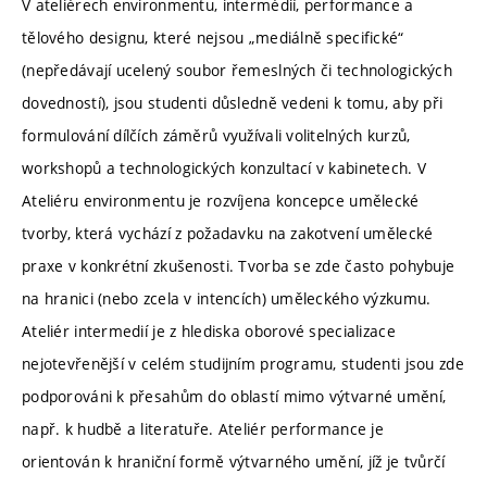
V ateliérech environmentu, intermédií, performance a
tělového designu, které nejsou „mediálně specifické“
(nepředávají ucelený soubor řemeslných či technologických
dovedností), jsou studenti důsledně vedeni k tomu, aby při
formulování dílčích záměrů využívali volitelných kurzů,
workshopů a technologických konzultací v kabinetech. V
Ateliéru environmentu je rozvíjena koncepce umělecké
tvorby, která vychází z požadavku na zakotvení umělecké
praxe v konkrétní zkušenosti. Tvorba se zde často pohybuje
na hranici (nebo zcela v intencích) uměleckého výzkumu.
Ateliér intermedií je z hlediska oborové specializace
nejotevřenější v celém studijním programu, studenti jsou zde
podporováni k přesahům do oblastí mimo výtvarné umění,
např. k hudbě a literatuře. Ateliér performance je
orientován k hraniční formě výtvarného umění, jíž je tvůrčí