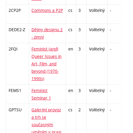
2CP2P
Commons a P2P
cs
3
Volitelný
-
zá
DEDE2-Z
Dějiny designu 2
cs
3
Volitelný
-
zk
- zimní
2FQI
Feminist (and)
en
3
Volitelný
-
zá
Queer Issues in
Art, Film, and
beyond (1970-
1990s)
FEMS1
Feminist
en
3
Volitelný
-
zá
Seminar 1
GPTSU
Galerijní provoz
cs
2
Volitelný
-
zá
a trh se
současným
uměním v praxi