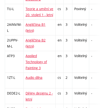
TU-L
Teorie a umění ve
cs
3
Povinný
-
zk
20. století 1 - letní
2AINV/M-
Angličtina B1
en
3
Volitelný
-
zá,
L
(letní)
2UPPV-
Angličtina B2
en
3
Volitelný
-
zá,
M-L
(letní)
ATP3
Applied
en
3
Volitelný
-
zá
Technology of
Painting 3
1ZT-L
Audio dílna
cs
2
Volitelný
-
zá
DEDE2-L
Dějiny designu 2 -
cs
3
Volitelný
-
zk
letní