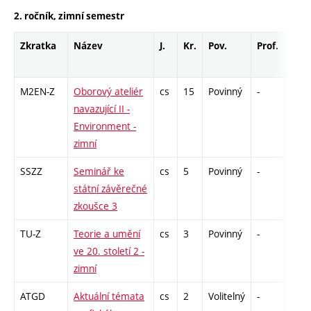
2. ročník, zimní semestr
Zkratka
Název
J.
Kr.
Pov.
Prof.
Uk.
M2EN-Z
Oborový ateliér
cs
15
Povinný
-
zá
navazující II -
Environment -
zimní
SSZZ
Seminář ke
cs
5
Povinný
-
zá
státní závěrečné
zkoušce 3
TU-Z
Teorie a umění
cs
3
Povinný
-
zk
ve 20. století 2 -
zimní
ATGD
Aktuální témata
cs
2
Volitelný
-
zá