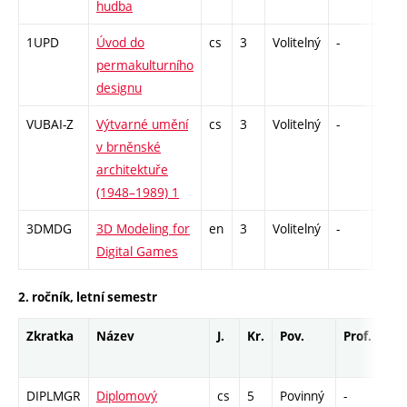
hudba
1UPD
Úvod do
cs
3
Volitelný
-
zk
permakulturního
designu
VUBAI-Z
Výtvarné umění
cs
3
Volitelný
-
zk
v brněnské
architektuře
(1948–1989) 1
3DMDG
3D Modeling for
en
3
Volitelný
-
zá
Digital Games
2. ročník, letní semestr
Zkratka
Název
J.
Kr.
Pov.
Prof.
Uk.
DIPLMGR
Diplomový
cs
5
Povinný
-
zá