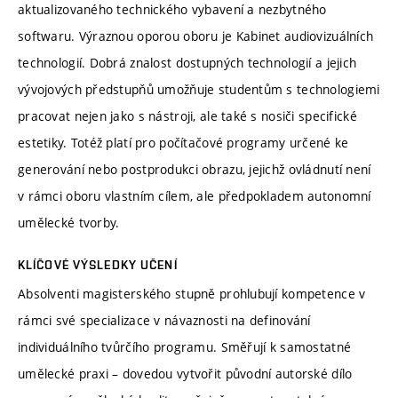
aktualizovaného technického vybavení a nezbytného
softwaru. Výraznou oporou oboru je Kabinet audiovizuálních
technologií. Dobrá znalost dostupných technologií a jejich
vývojových předstupňů umožňuje studentům s technologiemi
pracovat nejen jako s nástroji, ale také s nosiči specifické
estetiky. Totéž platí pro počítačové programy určené ke
generování nebo postprodukci obrazu, jejichž ovládnutí není
v rámci oboru vlastním cílem, ale předpokladem autonomní
umělecké tvorby.
KLÍČOVÉ VÝSLEDKY UČENÍ
Absolventi magisterského stupně prohlubují kompetence v
rámci své specializace v návaznosti na definování
individuálního tvůrčího programu. Směřují k samostatné
umělecké praxi – dovedou vytvořit původní autorské dílo