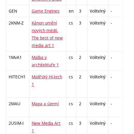
GEN
Game Engines
en
3
Volitelný
-
zá
2KNM-Z
Kánon umění
cs
3
Volitelný
-
zk
nových médií.
The best of new
media art 1
1MvA1
Malba v
cs
2
Volitelný
-
zá
architektuře 1
HITECH1
Malířský Hi-tech
cs
2
Volitelný
-
zá
1
2MAU
Mapa a území
cs
2
Volitelný
-
zá
2USIM-I
New Media Art
cs
3
Volitelný
-
zk
1