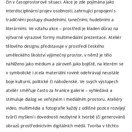
čin v časoprostorové situaci. Akce je zde pojímána jako
interdisciplinární projev osobnosti, zahrnující propojení s
tradičními postupy divadelními, tanečními, hudebními a
literárními. Ve vztahu akce – prostředí je kladen důraz na
výtvarné výrazové formy multimediální prezentace. Ateliér
tělového designu představuje v prostředí českého
uměleckého školství výjimečný prostor, v němž je tělo
nahlíženo jako médium a zároveň jako bojiště, na kterém se
v symbolické i zcela materiální rovině odehrávají neustále
boje kulturní, politické či náboženské. Ve svých výstupech
ateliér směřuje často za hranice galerie – vyhledává a
stimuluje dialog ve veřejném i mediálním prostoru. Ateliéry
video, multimédia a fotografie každý z odlišné pozice rozvíjejí
tvůrčí myšlení i dovednosti nezbytné k tvorbě (či generování)
obrazů prostřednictvím digitálních médií. Tvorba v těchto