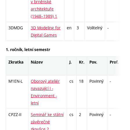
v brněnské
architektuře
(1948–1989) 1
3DMDG
3D Modeling for
en
3
Volitelný
-
zá
Digital Games
1. ročník, letní semestr
Zkratka
Název
J.
Kr.
Pov.
Prof.
Uk.
M1EN-L
Oborový ateliér
cs
18
Povinný
-
zá,
navazující I -
Environment -
letní
CPZZ-II
Seminář ke státní
cs
2
Povinný
-
zá
závěrečné
zkoušce 2