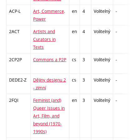
ACP-L
Art, Commerce,
en
4
Volitelný
-
zk
Power
2ACT
Artists and
en
4
Volitelný
-
zk
Curators in
Texts
2CP2P
Commons a P2P
cs
3
Volitelný
-
zá
DEDE2-Z
Dějiny designu 2
cs
3
Volitelný
-
zk
- zimní
2FQI
Feminist (and)
en
3
Volitelný
-
zá
Queer Issues in
Art, Film, and
beyond (1970-
1990s)