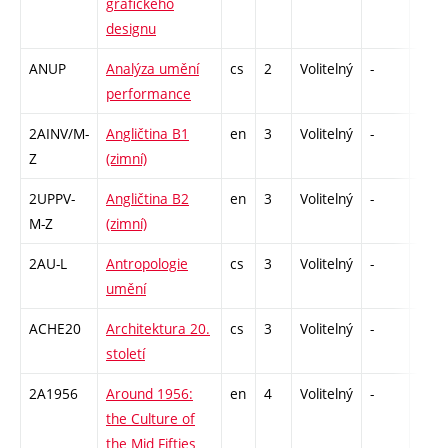
grafického
designu
ANUP
Analýza umění
cs
2
Volitelný
-
zá
performance
2AINV/M-
Angličtina B1
en
3
Volitelný
-
zá,zk
Z
(zimní)
2UPPV-
Angličtina B2
en
3
Volitelný
-
zá,zk
M-Z
(zimní)
2AU-L
Antropologie
cs
3
Volitelný
-
zk
umění
ACHE20
Architektura 20.
cs
3
Volitelný
-
zk
století
2A1956
Around 1956:
en
4
Volitelný
-
zk
the Culture of
the Mid Fifties