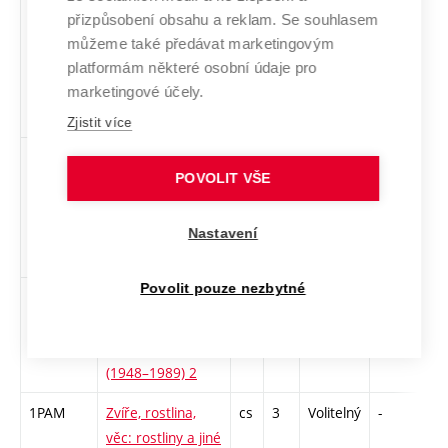
UMFP
Umění ve
cs
2
Volitelný
-
zá
přizpůsobení obsahu a reklam. Se souhlasem
veřejném
můžeme také předávat marketingovým
prostoru.
platformám některé osobní údaje pro
Mecenáš, funkce,
marketingové účely.
percepce
Zjistit více
VAMM
Vizuální
cs
3
Volitelný
-
zk
POVOLIT VŠE
antropologie a její
přesahy k
současnému
Nastavení
umění
Povolit pouze nezbytné
VUBAII-L
Výtvarné umění v
cs
3
Volitelný
-
zk
brněnské
architektuře
(1948–1989) 2
1PAM
Zvíře, rostlina,
cs
3
Volitelný
-
kol
věc: rostliny a jiné