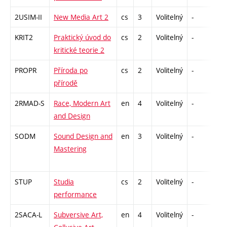
2USIM-II
New Media Art 2
cs
3
Volitelný
-
zk
KRIT2
Praktický úvod do
cs
2
Volitelný
-
zá
kritické teorie 2
PROPR
Příroda po
cs
2
Volitelný
-
zá
přírodě
2RMAD-S
Race, Modern Art
en
4
Volitelný
-
zk
and Design
SODM
Sound Design and
en
3
Volitelný
-
zá
Mastering
STUP
Studia
cs
2
Volitelný
-
zá
performance
2SACA-L
Subversive Art,
en
4
Volitelný
-
zk