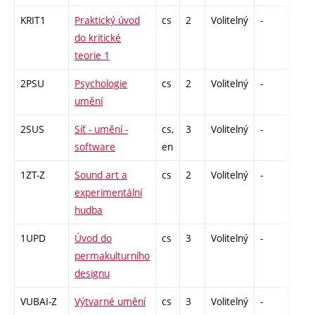
KRIT1
Praktický úvod
cs
2
Volitelný
-
zá
do kritické
teorie 1
2PSU
Psychologie
cs
2
Volitelný
-
zá
umění
2SUS
Síť - umění -
cs,
3
Volitelný
-
zk
software
en
1ZT-Z
Sound art a
cs
2
Volitelný
-
zá
experimentální
hudba
1UPD
Úvod do
cs
3
Volitelný
-
zk
permakulturního
designu
VUBAI-Z
Výtvarné umění
cs
3
Volitelný
-
zk