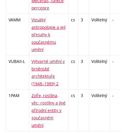
Mecenáš, funkce,
percepce
VAMM
Vizuální
cs
3
Volitelný
-
zk
antropologie a její
přesahy k
současnému
umění
VUBAII-L
Výtvarné umění v
cs
3
Volitelný
-
zk
brněnské
architektuře
(1948–1989) 2
1PAM
Zvíře, rostlina,
cs
3
Volitelný
-
kol
věc: rostliny a jiné
přírodní entity v
současném
umění