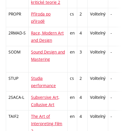
kritické teorie 2
PROPR
Příroda po
cs
2
Volitelný
-
zá
přírodě
2RMAD-S
Race, Modern Art
en
4
Volitelný
-
zk
and Design
SODM
Sound Design and
en
3
Volitelný
-
zá
Mastering
STUP
Studia
cs
2
Volitelný
-
zá
performance
2SACA-L
Subversive Art,
en
4
Volitelný
-
zk
Collusive Art
TAIF2
The Art of
en
4
Volitelný
-
zk
Interpreting Film
2