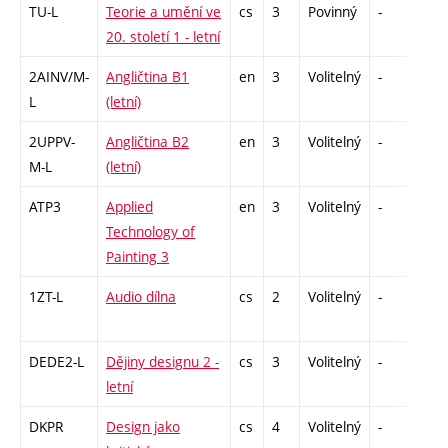
TU-L
Teorie a umění ve
cs
3
Povinný
-
zk
20. století 1 - letní
2AINV/M-
Angličtina B1
en
3
Volitelný
-
zá,
L
(letní)
2UPPV-
Angličtina B2
en
3
Volitelný
-
zá,
M-L
(letní)
ATP3
Applied
en
3
Volitelný
-
zá
Technology of
Painting 3
1ZT-L
Audio dílna
cs
2
Volitelný
-
zá
DEDE2-L
Dějiny designu 2 -
cs
3
Volitelný
-
zk
letní
DKPR
Design jako
cs
4
Volitelný
-
zá,