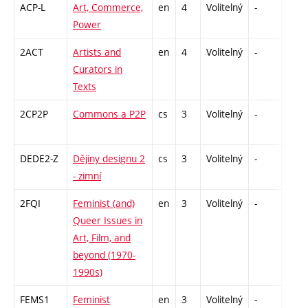
ACP-L
Art, Commerce,
en
4
Volitelný
-
zk
Power
2ACT
Artists and
en
4
Volitelný
-
zk
Curators in
Texts
2CP2P
Commons a P2P
cs
3
Volitelný
-
zá
DEDE2-Z
Dějiny designu 2
cs
3
Volitelný
-
zk
- zimní
2FQI
Feminist (and)
en
3
Volitelný
-
zá
Queer Issues in
Art, Film, and
beyond (1970-
1990s)
FEMS1
Feminist
en
3
Volitelný
-
zá