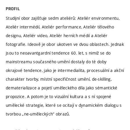
PROFIL
Studijní obor zajišťuje sedm ateliérů: Ateliér environmentu,
Ateliér intermédií, Ateliér performance, Ateliér tělového
designu, Ateliér video, Ateliér herních médií a Ateliér
fotografie. Ideově je obor ukotven ve dvou oblastech. Jednak
jsou to neoavantgardní tendence 60. let, s nimiž se do
mainstreamu současného umění dostaly do té doby
okrajové tendence, jako je intermedialita, procesuální a akční
charakter tvorby, místní specifičnost umění, de-skilling,
dematerializace a pojetí uměleckého díla jako sémantické
propozice. A potom je to vizuální kultura a s ní spojené
umělecké strategie, které se ocitají v dynamickém dialogu s
tvorbou „ne-uměleckých“ obrazů.