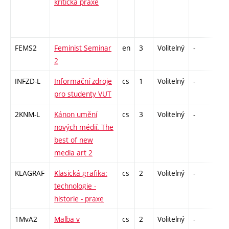
kritická praxe
FEMS2
Feminist Seminar
en
3
Volitelný
-
zá
2
INFZD-L
Informační zdroje
cs
1
Volitelný
-
zá
pro studenty VUT
2KNM-L
Kánon umění
cs
3
Volitelný
-
zk
nových médií. The
best of new
media art 2
KLAGRAF
Klasická grafika:
cs
2
Volitelný
-
zá
technologie -
historie - praxe
1MvA2
Malba v
cs
2
Volitelný
-
zá