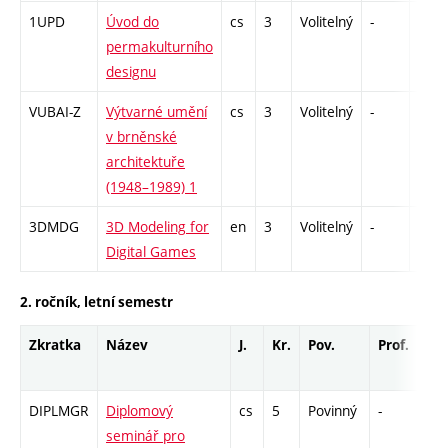
1UPD
Úvod do
cs
3
Volitelný
-
zk
permakulturního
designu
VUBAI-Z
Výtvarné umění
cs
3
Volitelný
-
zk
v brněnské
architektuře
(1948–1989) 1
3DMDG
3D Modeling for
en
3
Volitelný
-
zá
Digital Games
2. ročník, letní semestr
Zkratka
Název
J.
Kr.
Pov.
Prof.
Uk.
DIPLMGR
Diplomový
cs
5
Povinný
-
zá
seminář pro