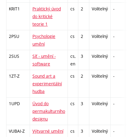
KRIT1
Praktický úvod
cs
2
Volitelný
-
zá
do kritické
teorie 1
2PSU
Psychologie
cs
2
Volitelný
-
zá
umění
2SUS
Síť - umění -
cs,
3
Volitelný
-
zk
software
en
1ZT-Z
Sound art a
cs
2
Volitelný
-
zá
experimentální
hudba
1UPD
Úvod do
cs
3
Volitelný
-
zk
permakulturního
designu
VUBAI-Z
Výtvarné umění
cs
3
Volitelný
-
zk