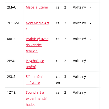
2MAU
Mapa a území
cs
2
Volitelný
-
zá
2USIM-I
New Media Art
cs
3
Volitelný
-
zk
1
KRIT1
Praktický úvod
cs
2
Volitelný
-
zá
do kritické
teorie 1
2PSU
Psychologie
cs
2
Volitelný
-
zá
umění
2SUS
Síť - umění -
cs,
3
Volitelný
-
zk
software
en
1ZT-Z
Sound art a
cs
2
Volitelný
-
zá
experimentální
hudba