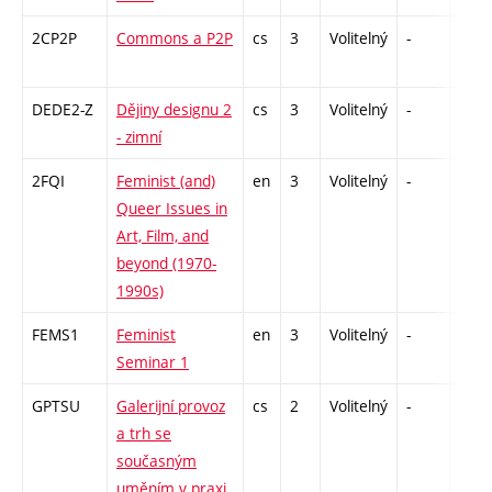
2CP2P
Commons a P2P
cs
3
Volitelný
-
zá
DEDE2-Z
Dějiny designu 2
cs
3
Volitelný
-
zk
- zimní
2FQI
Feminist (and)
en
3
Volitelný
-
zá
Queer Issues in
Art, Film, and
beyond (1970-
1990s)
FEMS1
Feminist
en
3
Volitelný
-
zá
Seminar 1
GPTSU
Galerijní provoz
cs
2
Volitelný
-
zá
a trh se
současným
uměním v praxi