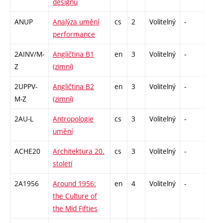
designu
ANUP
Analýza umění
cs
2
Volitelný
-
zá
performance
2AINV/M-
Angličtina B1
en
3
Volitelný
-
zá,zk
Z
(zimní)
2UPPV-
Angličtina B2
en
3
Volitelný
-
zá,zk
M-Z
(zimní)
2AU-L
Antropologie
cs
3
Volitelný
-
zk
umění
ACHE20
Architektura 20.
cs
3
Volitelný
-
zk
století
2A1956
Around 1956:
en
4
Volitelný
-
zk
the Culture of
the Mid Fifties