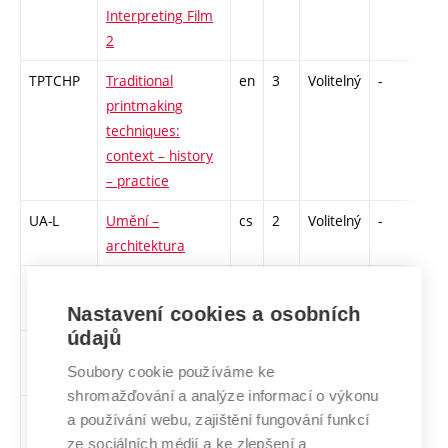
Interpreting Film
2
TPTCHP
Traditional
en
3
Volitelný
-
zá
printmaking
techniques:
context – history
– practice
UA-L
Umění –
cs
2
Volitelný
-
zá
architektura
2U2000-
Umění po roce
cs
2
Volitelný
-
zá
L
2000 (seminář)
Nastavení cookies a osobních
údajů
2USP
Umění
cs
3
Volitelný
-
zk
Soubory cookie používáme ke
spolupráce
shromažďování a analýze informací o výkonu
UMFP
Umění ve
cs
2
Volitelný
-
zá
a používání webu, zajištění fungování funkcí
veřejném
ze sociálních médií a ke zlepšení a