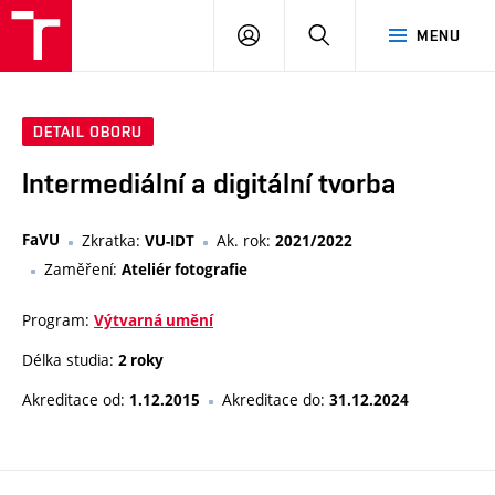
VUT
PŘIHLÁSIT
HLEDAT
MENU
SE
DETAIL OBORU
Intermediální a digitální tvorba
FaVU
Zkratka:
Ak. rok:
VU-IDT
2021/2022
Zaměření:
Ateliér fotografie
Program:
Výtvarná umění
Délka studia:
2 roky
Akreditace od:
Akreditace do:
1.12.2015
31.12.2024