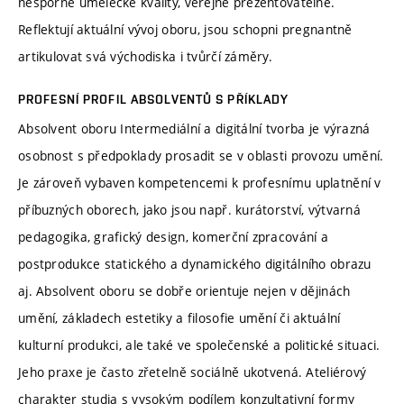
nesporné umělecké kvality, veřejně prezentovatelné.
Reflektují aktuální vývoj oboru, jsou schopni pregnantně
artikulovat svá východiska i tvůrčí záměry.
PROFESNÍ PROFIL ABSOLVENTŮ S PŘÍKLADY
Absolvent oboru Intermediální a digitální tvorba je výrazná
osobnost s předpoklady prosadit se v oblasti provozu umění.
Je zároveň vybaven kompetencemi k profesnímu uplatnění v
příbuzných oborech, jako jsou např. kurátorství, výtvarná
pedagogika, grafický design, komerční zpracování a
postprodukce statického a dynamického digitálního obrazu
aj. Absolvent oboru se dobře orientuje nejen v dějinách
umění, základech estetiky a filosofie umění či aktuální
kulturní produkci, ale také ve společenské a politické situaci.
Jeho praxe je často zřetelně sociálně ukotvená. Ateliérový
charakter studia s vysokým podílem konzultativní formy