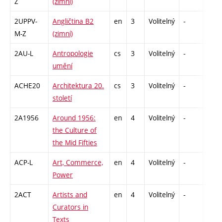
Z
(zimní)
2UPPV-
Angličtina B2
en
3
Volitelný
-
zá,zk
M-Z
(zimní)
2AU-L
Antropologie
cs
3
Volitelný
-
zk
umění
ACHE20
Architektura 20.
cs
3
Volitelný
-
zk
století
2A1956
Around 1956:
en
4
Volitelný
-
zk
the Culture of
the Mid Fifties
ACP-L
Art, Commerce,
en
4
Volitelný
-
zk
Power
2ACT
Artists and
en
4
Volitelný
-
zk
Curators in
Texts