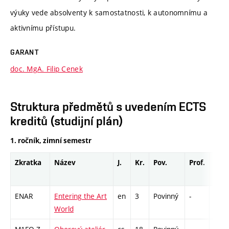
výuky vede absolventy k samostatnosti, k autonomnímu a
aktivnímu přístupu.
GARANT
doc. MgA. Filip Cenek
Struktura předmětů s uvedením ECTS
kreditů (studijní plán)
1. ročník, zimní semestr
Zkratka
Název
J.
Kr.
Pov.
Prof.
Uk.
ENAR
Entering the Art
en
3
Povinný
-
zá
World