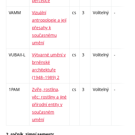
percepce
VAMM
Vizuální
cs
3
Volitelný
-
zk
antropologie a její
přesahy k
současnému
umění
VUBAII-L
Výtvarné umění v
cs
3
Volitelný
-
zk
brněnské
architektuře
(1948–1989) 2
1PAM
Zvíře, rostlina,
cs
3
Volitelný
-
kol
věc: rostliny a jiné
přírodní entity v
současném
umění
2. ročník, zimní semestr