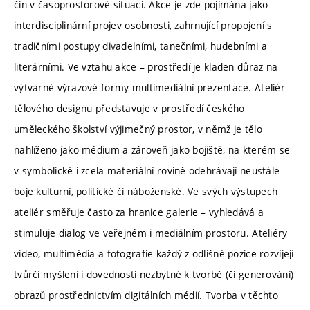
čin v časoprostorové situaci. Akce je zde pojímána jako
interdisciplinární projev osobnosti, zahrnující propojení s
tradičními postupy divadelními, tanečními, hudebními a
literárními. Ve vztahu akce – prostředí je kladen důraz na
výtvarné výrazové formy multimediální prezentace. Ateliér
tělového designu představuje v prostředí českého
uměleckého školství výjimečný prostor, v němž je tělo
nahlíženo jako médium a zároveň jako bojiště, na kterém se
v symbolické i zcela materiální rovině odehrávají neustále
boje kulturní, politické či náboženské. Ve svých výstupech
ateliér směřuje často za hranice galerie – vyhledává a
stimuluje dialog ve veřejném i mediálním prostoru. Ateliéry
video, multimédia a fotografie každý z odlišné pozice rozvíjejí
tvůrčí myšlení i dovednosti nezbytné k tvorbě (či generování)
obrazů prostřednictvím digitálních médií. Tvorba v těchto