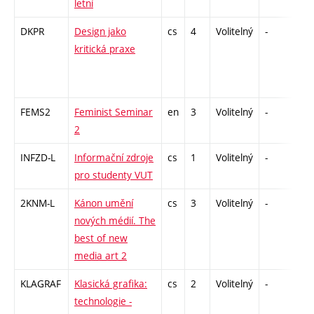
letní
DKPR
Design jako
cs
4
Volitelný
-
zá,
kritická praxe
FEMS2
Feminist Seminar
en
3
Volitelný
-
zá
2
INFZD-L
Informační zdroje
cs
1
Volitelný
-
zá
pro studenty VUT
2KNM-L
Kánon umění
cs
3
Volitelný
-
zk
nových médií. The
best of new
media art 2
KLAGRAF
Klasická grafika:
cs
2
Volitelný
-
zá
technologie -