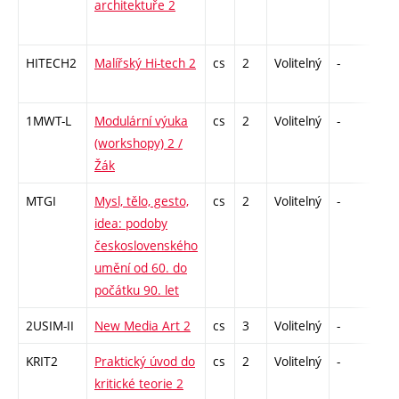
architektuře 2
HITECH2
Malířský Hi-tech 2
cs
2
Volitelný
-
zá
1MWT-L
Modulární výuka
cs
2
Volitelný
-
zá
(workshopy) 2 /
Žák
MTGI
Mysl, tělo, gesto,
cs
2
Volitelný
-
zá
idea: podoby
československého
umění od 60. do
počátku 90. let
2USIM-II
New Media Art 2
cs
3
Volitelný
-
zk
KRIT2
Praktický úvod do
cs
2
Volitelný
-
zá
kritické teorie 2