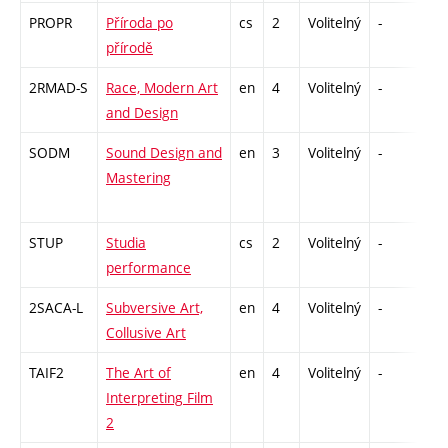
PROPR
Příroda po
cs
2
Volitelný
-
zá
přírodě
2RMAD-S
Race, Modern Art
en
4
Volitelný
-
zk
and Design
SODM
Sound Design and
en
3
Volitelný
-
zá
Mastering
STUP
Studia
cs
2
Volitelný
-
zá
performance
2SACA-L
Subversive Art,
en
4
Volitelný
-
zk
Collusive Art
TAIF2
The Art of
en
4
Volitelný
-
zk
Interpreting Film
2