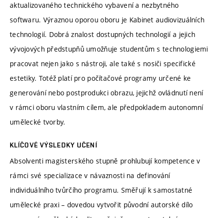
aktualizovaného technického vybavení a nezbytného
softwaru. Výraznou oporou oboru je Kabinet audiovizuálních
technologií. Dobrá znalost dostupných technologií a jejich
vývojových předstupňů umožňuje studentům s technologiemi
pracovat nejen jako s nástroji, ale také s nosiči specifické
estetiky. Totéž platí pro počítačové programy určené ke
generování nebo postprodukci obrazu, jejichž ovládnutí není
v rámci oboru vlastním cílem, ale předpokladem autonomní
umělecké tvorby.
KLÍČOVÉ VÝSLEDKY UČENÍ
Absolventi magisterského stupně prohlubují kompetence v
rámci své specializace v návaznosti na definování
individuálního tvůrčího programu. Směřují k samostatné
umělecké praxi – dovedou vytvořit původní autorské dílo