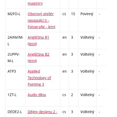
magistry
M2FO-L
Oborový ateliér
cs
15
Povinný
-
zá
navazující II -
Fotografie - letní
2AINV/M-
Angličtina B1
en
3
Volitelný
-
zá,
L
(letní)
2UPPV-
Angličtina B2
en
3
Volitelný
-
zá,
M-L
(letní)
ATP3
Applied
en
3
Volitelný
-
zá
Technology of
Painting 3
1ZT-L
Audio dílna
cs
2
Volitelný
-
zá
DEDE2-L
Dějiny designu 2 -
cs
3
Volitelný
-
zk