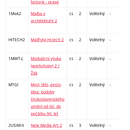
historie - praxe
1MvA2
Malba v
cs
2
Volitelný
-
zá
architektuře 2
HITECH2
Malířský Hi-tech 2
cs
2
Volitelný
-
zá
1MWT-L
Modulární výuka
cs
2
Volitelný
-
zá
(workshopy) 2 /
Žák
MTGI
Mysl, tělo, gesto,
cs
2
Volitelný
-
zá
idea: podoby
československého
umění od 60. do
počátku 90. let
2USIM-II
New Media Art 2
cs
3
Volitelný
-
zk