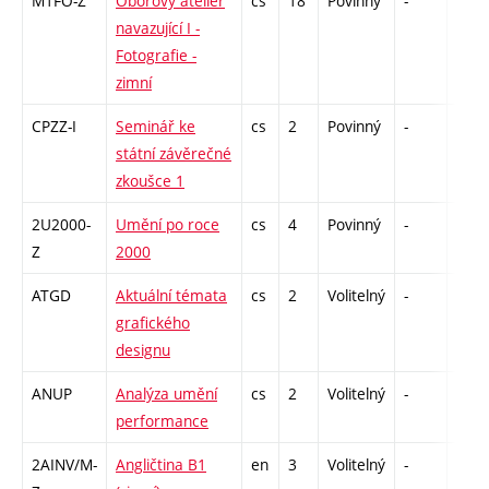
M1FO-Z
Oborový ateliér
cs
18
Povinný
-
zá,zk
navazující I -
Fotografie -
zimní
CPZZ-I
Seminář ke
cs
2
Povinný
-
zá
státní závěrečné
zkoušce 1
2U2000-
Umění po roce
cs
4
Povinný
-
zk
Z
2000
ATGD
Aktuální témata
cs
2
Volitelný
-
zá
grafického
designu
ANUP
Analýza umění
cs
2
Volitelný
-
zá
performance
2AINV/M-
Angličtina B1
en
3
Volitelný
-
zá,zk