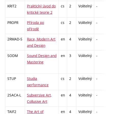
KRIT2
Praktický úvod do
cs
2
Volitelný
-
zá
kritické teorie 2
PROPR
Příroda po
cs
2
Volitelný
-
zá
přírodě
2RMAD-S
Race, Modern Art
en
4
Volitelný
-
zk
and Design
SODM
Sound Design and
en
3
Volitelný
-
zá
Mastering
STUP
Studia
cs
2
Volitelný
-
zá
performance
2SACA-L
Subversive Art,
en
4
Volitelný
-
zk
Collusive Art
TAIF2
The Art of
en
4
Volitelný
-
zk