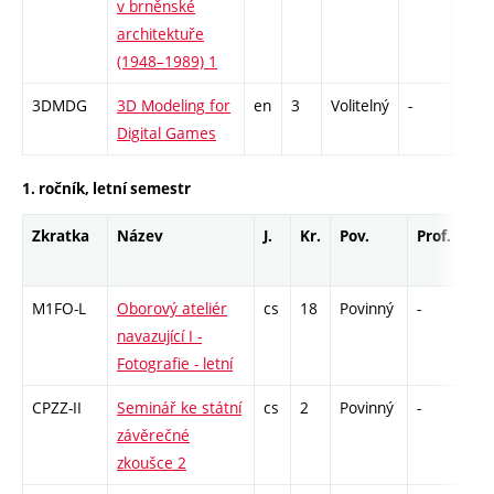
v brněnské
architektuře
(1948–1989) 1
3DMDG
3D Modeling for
en
3
Volitelný
-
zá
Digital Games
1. ročník, letní semestr
Zkratka
Název
J.
Kr.
Pov.
Prof.
Uk.
M1FO-L
Oborový ateliér
cs
18
Povinný
-
zá,
navazující I -
Fotografie - letní
CPZZ-II
Seminář ke státní
cs
2
Povinný
-
zá
závěrečné
zkoušce 2