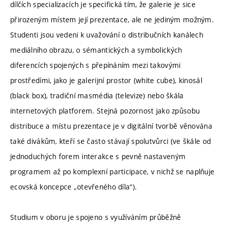
dílčích specializacích je specifická tím, že galerie je sice
přirozeným místem její prezentace, ale ne jediným možným.
Studenti jsou vedeni k uvažování o distribučních kanálech
mediálního obrazu, o sémantických a symbolických
diferencích spojených s přepínáním mezi takovými
prostředími, jako je galerijní prostor (white cube), kinosál
(black box), tradiční masmédia (televize) nebo škála
internetových platforem. Stejná pozornost jako způsobu
distribuce a místu prezentace je v digitální tvorbě věnována
také divákům, kteří se často stávají spolutvůrci (ve škále od
jednoduchých forem interakce s pevně nastaveným
programem až po komplexní participace, v nichž se naplňuje
ecovská koncepce „otevřeného díla“).
Studium v oboru je spojeno s využíváním průběžně