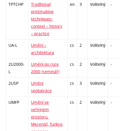
TPTCHP
Traditional
en
3
Volitelný
-
zá
printmaking
techniques:
context – history
– practice
UA-L
Umění –
cs
2
Volitelný
-
zá
architektura
2U2000-
Umění po roce
cs
2
Volitelný
-
zá
L
2000 (seminář)
2USP
Umění
cs
3
Volitelný
-
zk
spolupráce
UMFP
Umění ve
cs
2
Volitelný
-
zá
veřejném
prostoru.
Mecenáš, funkce,