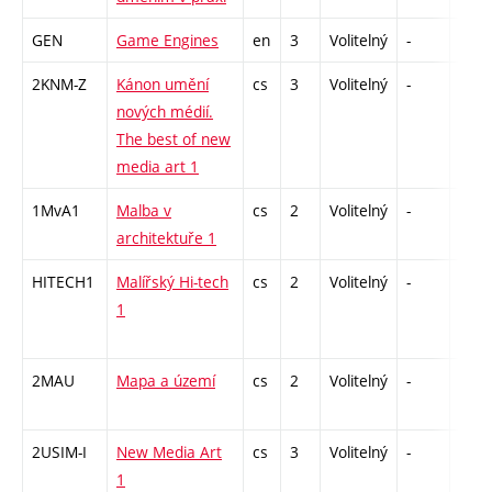
GEN
Game Engines
en
3
Volitelný
-
zá
2KNM-Z
Kánon umění
cs
3
Volitelný
-
zk
nových médií.
The best of new
media art 1
1MvA1
Malba v
cs
2
Volitelný
-
zá
architektuře 1
HITECH1
Malířský Hi-tech
cs
2
Volitelný
-
zá
1
2MAU
Mapa a území
cs
2
Volitelný
-
zá
2USIM-I
New Media Art
cs
3
Volitelný
-
zk
1