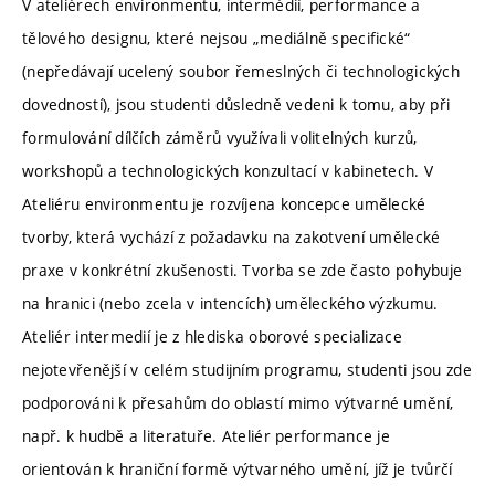
V ateliérech environmentu, intermédií, performance a
tělového designu, které nejsou „mediálně specifické“
(nepředávají ucelený soubor řemeslných či technologických
dovedností), jsou studenti důsledně vedeni k tomu, aby při
formulování dílčích záměrů využívali volitelných kurzů,
workshopů a technologických konzultací v kabinetech. V
Ateliéru environmentu je rozvíjena koncepce umělecké
tvorby, která vychází z požadavku na zakotvení umělecké
praxe v konkrétní zkušenosti. Tvorba se zde často pohybuje
na hranici (nebo zcela v intencích) uměleckého výzkumu.
Ateliér intermedií je z hlediska oborové specializace
nejotevřenější v celém studijním programu, studenti jsou zde
podporováni k přesahům do oblastí mimo výtvarné umění,
např. k hudbě a literatuře. Ateliér performance je
orientován k hraniční formě výtvarného umění, jíž je tvůrčí