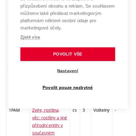
prostoru.
přizpůsobení obsahu a reklam. Se souhlasem
Mecenáš, funkce,
můžeme také předávat marketingovým
percepce
platformám některé osobní údaje pro
marketingové účely.
VAMM
Vizuální
cs
3
Volitelný
-
zk
Zjistit více
antropologie a její
přesahy k
POVOLIT VŠE
současnému
umění
Nastavení
VUBAII-L
Výtvarné umění v
cs
3
Volitelný
-
zk
brněnské
Povolit pouze nezbytné
architektuře
(1948–1989) 2
1PAM
Zvíře, rostlina,
cs
3
Volitelný
-
kol
věc: rostliny a jiné
přírodní entity v
současném