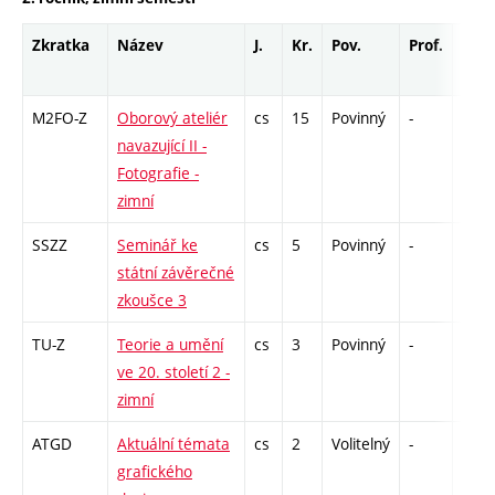
Zkratka
Název
J.
Kr.
Pov.
Prof.
Uk.
M2FO-Z
Oborový ateliér
cs
15
Povinný
-
zá
navazující II -
Fotografie -
zimní
SSZZ
Seminář ke
cs
5
Povinný
-
zá
státní závěrečné
zkoušce 3
TU-Z
Teorie a umění
cs
3
Povinný
-
zk
ve 20. století 2 -
zimní
ATGD
Aktuální témata
cs
2
Volitelný
-
zá
grafického