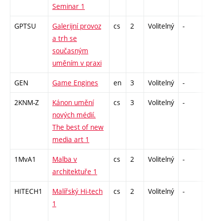
Seminar 1
GPTSU
Galerijní provoz
cs
2
Volitelný
-
zá
a trh se
současným
uměním v praxi
GEN
Game Engines
en
3
Volitelný
-
zá
2KNM-Z
Kánon umění
cs
3
Volitelný
-
zk
nových médií.
The best of new
media art 1
1MvA1
Malba v
cs
2
Volitelný
-
zá
architektuře 1
HITECH1
Malířský Hi-tech
cs
2
Volitelný
-
zá
1