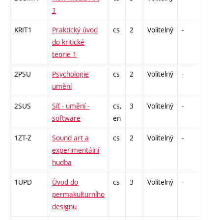
1
KRIT1
Praktický úvod
cs
2
Volitelný
-
zá
do kritické
teorie 1
2PSU
Psychologie
cs
2
Volitelný
-
zá
umění
2SUS
Síť - umění -
cs,
3
Volitelný
-
zk
software
en
1ZT-Z
Sound art a
cs
2
Volitelný
-
zá
experimentální
hudba
1UPD
Úvod do
cs
3
Volitelný
-
zk
permakulturního
designu