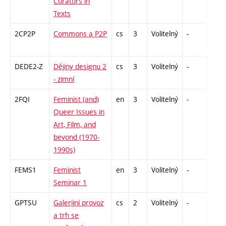
Curators in
Texts
2CP2P
Commons a P2P
cs
3
Volitelný
-
zá
DEDE2-Z
Dějiny designu 2
cs
3
Volitelný
-
zk
- zimní
2FQI
Feminist (and)
en
3
Volitelný
-
zá
Queer Issues in
Art, Film, and
beyond (1970-
1990s)
FEMS1
Feminist
en
3
Volitelný
-
zá
Seminar 1
GPTSU
Galerijní provoz
cs
2
Volitelný
-
zá
a trh se