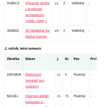
VUBAI-Z
Výtvarné umění
cs
3
Volitelný
-
zk
v brněnské
architektuře
(1948–1989) 1
3DMDG
3D Modeling for
en
3
Volitelný
-
zá
Digital Games
2. ročník, letní semestr
Zkratka
Název
J.
Kr.
Pov.
Prof.
Uk.
DIPLMGR
Diplomový
cs
5
Povinný
-
zá
seminář pro
magistry
M2GR-L
Oborový ateliér
cs
15
Povinný
-
zá
navazující II -