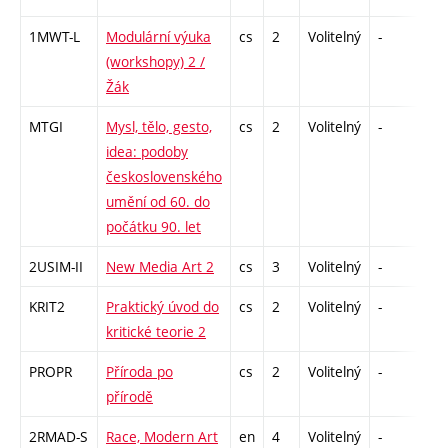
1MWT-L
Modulární výuka
cs
2
Volitelný
-
zá
(workshopy) 2 /
Žák
MTGI
Mysl, tělo, gesto,
cs
2
Volitelný
-
zá
idea: podoby
československého
umění od 60. do
počátku 90. let
2USIM-II
New Media Art 2
cs
3
Volitelný
-
zk
KRIT2
Praktický úvod do
cs
2
Volitelný
-
zá
kritické teorie 2
PROPR
Příroda po
cs
2
Volitelný
-
zá
přírodě
2RMAD-S
Race, Modern Art
en
4
Volitelný
-
zk