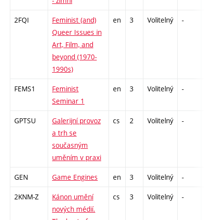
- zimní
2FQI
Feminist (and)
en
3
Volitelný
-
zá
Queer Issues in
Art, Film, and
beyond (1970-
1990s)
FEMS1
Feminist
en
3
Volitelný
-
zá
Seminar 1
GPTSU
Galerijní provoz
cs
2
Volitelný
-
zá
a trh se
současným
uměním v praxi
GEN
Game Engines
en
3
Volitelný
-
zá
2KNM-Z
Kánon umění
cs
3
Volitelný
-
zk
nových médií.