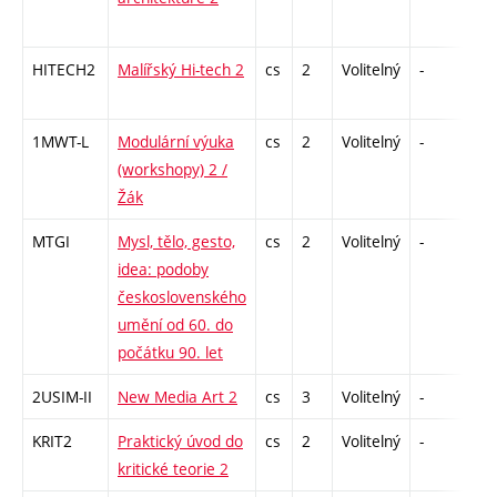
HITECH2
Malířský Hi-tech 2
cs
2
Volitelný
-
zá
1MWT-L
Modulární výuka
cs
2
Volitelný
-
zá
(workshopy) 2 /
Žák
MTGI
Mysl, tělo, gesto,
cs
2
Volitelný
-
zá
idea: podoby
československého
umění od 60. do
počátku 90. let
2USIM-II
New Media Art 2
cs
3
Volitelný
-
zk
KRIT2
Praktický úvod do
cs
2
Volitelný
-
zá
kritické teorie 2