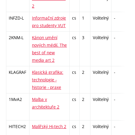
2
INFZD-L
Informační zdroje
cs
1
Volitelný
-
zá
pro studenty VUT
2KNM-L
Kánon umění
cs
3
Volitelný
-
zk
nových médií. The
best of new
media art 2
KLAGRAF
Klasická grafika:
cs
2
Volitelný
-
zá
technologie -
historie - praxe
1MvA2
Malba v
cs
2
Volitelný
-
zá
architektuře 2
HITECH2
Malířský Hi-tech 2
cs
2
Volitelný
-
zá