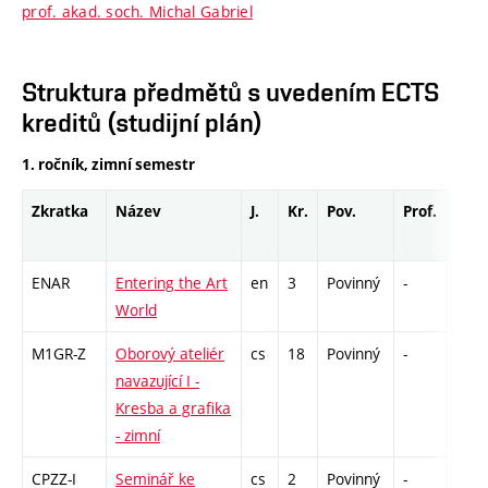
prof. akad. soch. Michal Gabriel
Struktura předmětů s uvedením ECTS
kreditů (studijní plán)
1. ročník, zimní semestr
Zkratka
Název
J.
Kr.
Pov.
Prof.
Uk.
ENAR
Entering the Art
en
3
Povinný
-
zá
World
M1GR-Z
Oborový ateliér
cs
18
Povinný
-
zá,zk
navazující I -
Kresba a grafika
- zimní
CPZZ-I
Seminář ke
cs
2
Povinný
-
zá