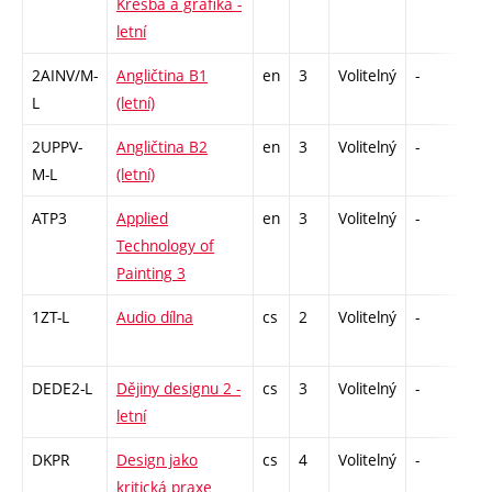
Kresba a grafika -
letní
2AINV/M-
Angličtina B1
en
3
Volitelný
-
zá,
L
(letní)
2UPPV-
Angličtina B2
en
3
Volitelný
-
zá,
M-L
(letní)
ATP3
Applied
en
3
Volitelný
-
zá
Technology of
Painting 3
1ZT-L
Audio dílna
cs
2
Volitelný
-
zá
DEDE2-L
Dějiny designu 2 -
cs
3
Volitelný
-
zk
letní
DKPR
Design jako
cs
4
Volitelný
-
zá,
kritická praxe