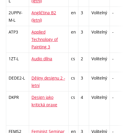
L
(letní)
2UPPV-
Angličtina B2
en
3
Volitelný
-
zá,
M-L
(letní)
ATP3
Applied
en
3
Volitelný
-
zá
Technology of
Painting 3
1ZT-L
Audio dílna
cs
2
Volitelný
-
zá
DEDE2-L
Dějiny designu 2 -
cs
3
Volitelný
-
zk
letní
DKPR
Design jako
cs
4
Volitelný
-
zá,
kritická praxe
FEMS2
Feminist Seminar
en
3
Volitelný
-
zá