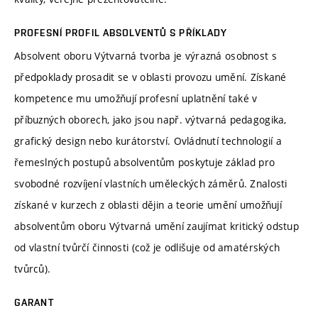
PROFESNÍ PROFIL ABSOLVENTŮ S PŘÍKLADY
Absolvent oboru Výtvarná tvorba je výrazná osobnost s
předpoklady prosadit se v oblasti provozu umění. Získané
kompetence mu umožňují profesní uplatnění také v
příbuzných oborech, jako jsou např. výtvarná pedagogika,
grafický design nebo kurátorství. Ovládnutí technologií a
řemeslných postupů absolventům poskytuje základ pro
svobodné rozvíjení vlastních uměleckých záměrů. Znalosti
získané v kurzech z oblasti dějin a teorie umění umožňují
absolventům oboru Výtvarná umění zaujímat kritický odstup
od vlastní tvůrčí činnosti (což je odlišuje od amatérských
tvůrců).
GARANT