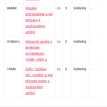
VAMM
Vizuální
cs
3
Volitelný
-
zk
antropologie a její
přesahy k
současnému
umění
VUBAII-L
Výtvarné umění v
cs
3
Volitelný
-
zk
brněnské
architektuře
(1948–1989) 2
1PAM
Zvíře, rostlina,
cs
3
Volitelný
-
kol
věc: rostliny a jiné
přírodní entity v
současném
umění