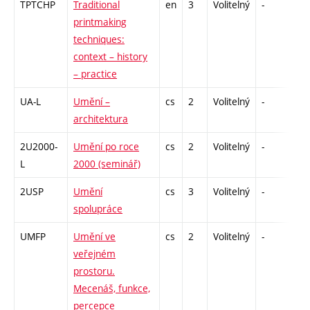
TPTCHP
Traditional
en
3
Volitelný
-
zá
printmaking
techniques:
context – history
– practice
UA-L
Umění –
cs
2
Volitelný
-
zá
architektura
2U2000-
Umění po roce
cs
2
Volitelný
-
zá
L
2000 (seminář)
2USP
Umění
cs
3
Volitelný
-
zk
spolupráce
UMFP
Umění ve
cs
2
Volitelný
-
zá
veřejném
prostoru.
Mecenáš, funkce,
percepce