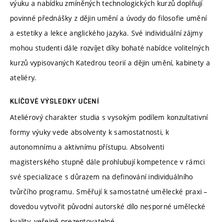
výuku a nabídku zmíněných technologických kurzů doplňují
povinné přednášky z dějin umění a úvody do filosofie umění
a estetiky a lekce anglického jazyka. Své individuální zájmy
mohou studenti dále rozvíjet díky bohaté nabídce volitelných
kurzů vypisovaných Katedrou teorií a dějin umění, kabinety a
ateliéry.
KLÍČOVÉ VÝSLEDKY UČENÍ
Ateliérový charakter studia s vysokým podílem konzultativní
formy výuky vede absolventy k samostatnosti, k
autonomnímu a aktivnímu přístupu. Absolventi
magisterského stupně dále prohlubují kompetence v rámci
své specializace s důrazem na definování individuálního
tvůrčího programu. Směřují k samostatné umělecké praxi –
dovedou vytvořit původní autorské dílo nesporné umělecké
kvality, veřejně prezentovatelné.