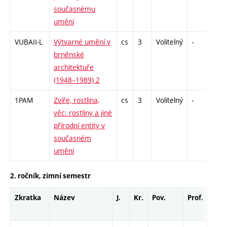
současnému
umění
VUBAII-L
Výtvarné umění v
cs
3
Volitelný
-
zk
brněnské
architektuře
(1948–1989) 2
1PAM
Zvíře, rostlina,
cs
3
Volitelný
-
kol
věc: rostliny a jiné
přírodní entity v
současném
umění
2. ročník, zimní semestr
Zkratka
Název
J.
Kr.
Pov.
Prof.
Uk.