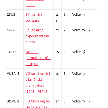
umění
2SUS
Síť - umění -
cs,
3
Volitelný
-
zk
software
en
1ZT-Z
Sound art a
cs
2
Volitelný
-
zá
experimentální
hudba
1UPD
Úvod do
cs
3
Volitelný
-
zk
permakulturního
designu
VUBAI-Z
Výtvarné umění
cs
3
Volitelný
-
zk
v brněnské
architektuře
(1948–1989) 1
3DMDG
3D Modeling for
en
3
Volitelný
-
zá
Digital Games