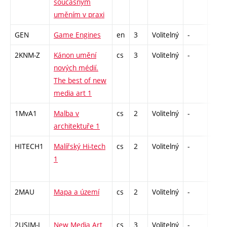
současným
uměním v praxi
GEN
Game Engines
en
3
Volitelný
-
zá
2KNM-Z
Kánon umění
cs
3
Volitelný
-
zk
nových médií.
The best of new
media art 1
1MvA1
Malba v
cs
2
Volitelný
-
zá
architektuře 1
HITECH1
Malířský Hi-tech
cs
2
Volitelný
-
zá
1
2MAU
Mapa a území
cs
2
Volitelný
-
zá
2USIM-I
New Media Art
cs
3
Volitelný
-
zk