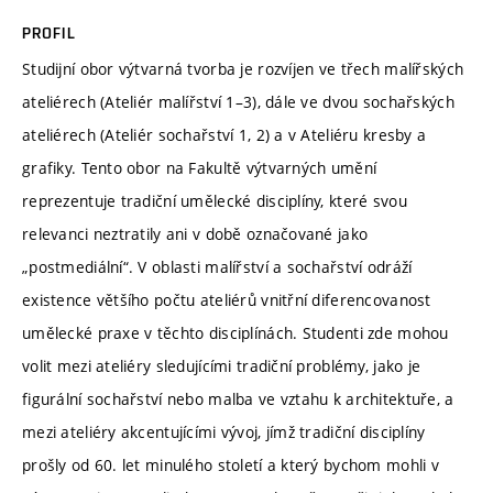
PROFIL
Studijní obor výtvarná tvorba je rozvíjen ve třech malířských
ateliérech (Ateliér malířství 1–3), dále ve dvou sochařských
ateliérech (Ateliér sochařství 1, 2) a v Ateliéru kresby a
grafiky. Tento obor na Fakultě výtvarných umění
reprezentuje tradiční umělecké disciplíny, které svou
relevanci neztratily ani v době označované jako
„postmediální“. V oblasti malířství a sochařství odráží
existence většího počtu ateliérů vnitřní diferencovanost
umělecké praxe v těchto disciplínách. Studenti zde mohou
volit mezi ateliéry sledujícími tradiční problémy, jako je
figurální sochařství nebo malba ve vztahu k architektuře, a
mezi ateliéry akcentujícími vývoj, jímž tradiční disciplíny
prošly od 60. let minulého století a který bychom mohli v