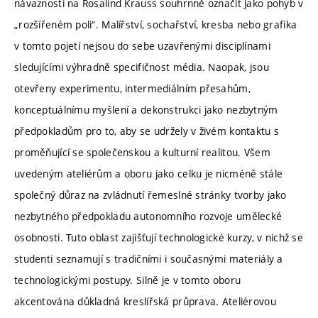
návaznosti na Rosalind Krauss souhrnně označit jako pohyb v
„rozšířeném poli“. Malířství, sochařství, kresba nebo grafika
v tomto pojetí nejsou do sebe uzavřenými disciplínami
sledujícími výhradně specifičnost média. Naopak, jsou
otevřeny experimentu, intermediálním přesahům,
konceptuálnímu myšlení a dekonstrukci jako nezbytným
předpokladům pro to, aby se udržely v živém kontaktu s
proměňující se společenskou a kulturní realitou. Všem
uvedeným ateliérům a oboru jako celku je nicméně stále
společný důraz na zvládnutí řemeslné stránky tvorby jako
nezbytného předpokladu autonomního rozvoje umělecké
osobnosti. Tuto oblast zajišťují technologické kurzy, v nichž se
studenti seznamují s tradičními i současnými materiály a
technologickými postupy. Silně je v tomto oboru
akcentována důkladná kreslířská průprava. Ateliérovou