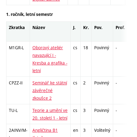
1. ročník, letní semestr
Zkratka
Název
J.
Kr.
Pov.
Prof.
Uk.
M1GR-L
Oborový ateliér
cs
18
Povinný
-
zá,
navazující I -
Kresba a grafika -
letní
CPZZ-II
Seminář ke státní
cs
2
Povinný
-
zá
závěrečné
zkoušce 2
TU-L
Teorie a umění ve
cs
3
Povinný
-
zk
20. století 1 - letní
2AINV/M-
Angličtina B1
en
3
Volitelný
-
zá,