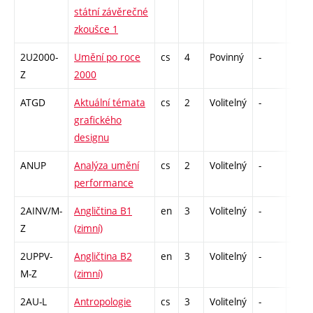
státní závěrečné
zkoušce 1
2U2000-
Umění po roce
cs
4
Povinný
-
zk
Z
2000
ATGD
Aktuální témata
cs
2
Volitelný
-
zá
grafického
designu
ANUP
Analýza umění
cs
2
Volitelný
-
zá
performance
2AINV/M-
Angličtina B1
en
3
Volitelný
-
zá,zk
Z
(zimní)
2UPPV-
Angličtina B2
en
3
Volitelný
-
zá,zk
M-Z
(zimní)
2AU-L
Antropologie
cs
3
Volitelný
-
zk