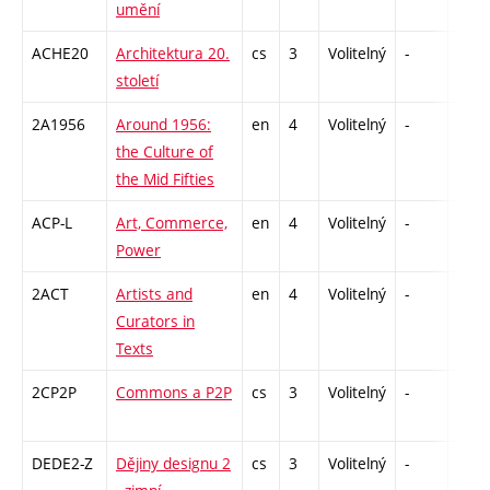
umění
ACHE20
Architektura 20.
cs
3
Volitelný
-
zk
století
2A1956
Around 1956:
en
4
Volitelný
-
zk
the Culture of
the Mid Fifties
ACP-L
Art, Commerce,
en
4
Volitelný
-
zk
Power
2ACT
Artists and
en
4
Volitelný
-
zk
Curators in
Texts
2CP2P
Commons a P2P
cs
3
Volitelný
-
zá
DEDE2-Z
Dějiny designu 2
cs
3
Volitelný
-
zk