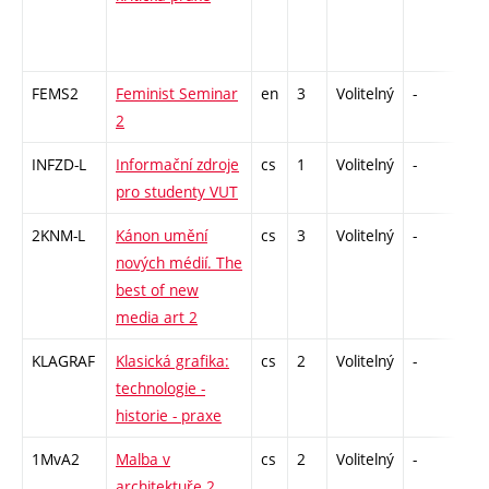
FEMS2
Feminist Seminar
en
3
Volitelný
-
zá
2
INFZD-L
Informační zdroje
cs
1
Volitelný
-
zá
pro studenty VUT
2KNM-L
Kánon umění
cs
3
Volitelný
-
zk
nových médií. The
best of new
media art 2
KLAGRAF
Klasická grafika:
cs
2
Volitelný
-
zá
technologie -
historie - praxe
1MvA2
Malba v
cs
2
Volitelný
-
zá
architektuře 2