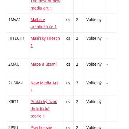
The best of new
media art 1
1MvA1
Malba v
cs
2
Volitelný
-
zá
architektuře 1
HITECH1
Malířský Hi-tech
cs
2
Volitelný
-
zá
1
2MAU
Mapa a území
cs
2
Volitelný
-
zá
2USIM-I
New Media Art
cs
3
Volitelný
-
zk
1
KRIT1
Praktický úvod
cs
2
Volitelný
-
zá
do kritické
teorie 1
2PSU
Psychologie
cs
2
Volitelný
-
zá