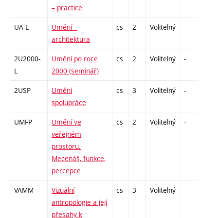
– practice
UA-L
Umění –
cs
2
Volitelný
-
zá
architektura
2U2000-
Umění po roce
cs
2
Volitelný
-
zá
L
2000 (seminář)
2USP
Umění
cs
3
Volitelný
-
zk
spolupráce
UMFP
Umění ve
cs
2
Volitelný
-
zá
veřejném
prostoru.
Mecenáš, funkce,
percepce
VAMM
Vizuální
cs
3
Volitelný
-
zk
antropologie a její
přesahy k