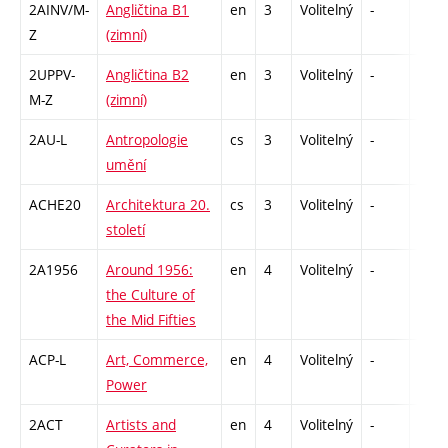
2AINV/M-
Angličtina B1
en
3
Volitelný
-
zá,zk
Z
(zimní)
2UPPV-
Angličtina B2
en
3
Volitelný
-
zá,zk
M-Z
(zimní)
2AU-L
Antropologie
cs
3
Volitelný
-
zk
umění
ACHE20
Architektura 20.
cs
3
Volitelný
-
zk
století
2A1956
Around 1956:
en
4
Volitelný
-
zk
the Culture of
the Mid Fifties
ACP-L
Art, Commerce,
en
4
Volitelný
-
zk
Power
2ACT
Artists and
en
4
Volitelný
-
zk