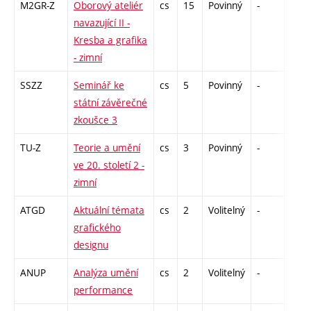
M2GR-Z
Oborový ateliér
cs
15
Povinný
-
zá
navazující II -
Kresba a grafika
- zimní
SSZZ
Seminář ke
cs
5
Povinný
-
zá
státní závěrečné
zkoušce 3
TU-Z
Teorie a umění
cs
3
Povinný
-
zk
ve 20. století 2 -
zimní
ATGD
Aktuální témata
cs
2
Volitelný
-
zá
grafického
designu
ANUP
Analýza umění
cs
2
Volitelný
-
zá
performance