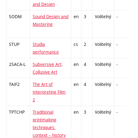
and Design
SODM
Sound Design and
en
3
Volitelný
-
zá
Mastering
STUP
Studia
cs
2
Volitelný
-
zá
performance
2SACA-L
Subversive Art,
en
4
Volitelný
-
zk
Collusive Art
TAIF2
The Art of
en
4
Volitelný
-
zk
Interpreting Film
2
TPTCHP
Traditional
en
3
Volitelný
-
zá
printmaking
techniques:
context – history