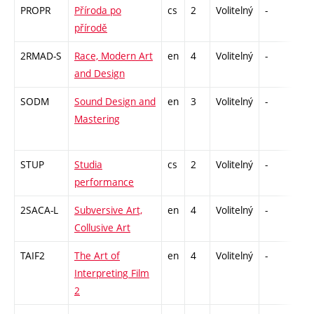
PROPR
Příroda po
cs
2
Volitelný
-
zá
přírodě
2RMAD-S
Race, Modern Art
en
4
Volitelný
-
zk
and Design
SODM
Sound Design and
en
3
Volitelný
-
zá
Mastering
STUP
Studia
cs
2
Volitelný
-
zá
performance
2SACA-L
Subversive Art,
en
4
Volitelný
-
zk
Collusive Art
TAIF2
The Art of
en
4
Volitelný
-
zk
Interpreting Film
2