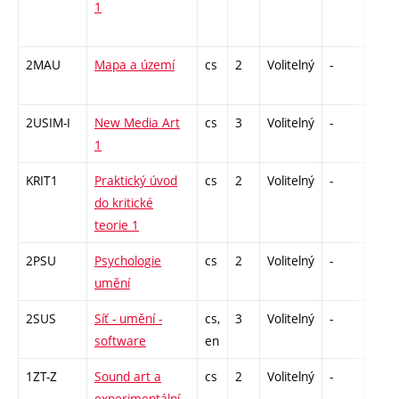
1
2MAU
Mapa a území
cs
2
Volitelný
-
zá
2USIM-I
New Media Art
cs
3
Volitelný
-
zk
1
KRIT1
Praktický úvod
cs
2
Volitelný
-
zá
do kritické
teorie 1
2PSU
Psychologie
cs
2
Volitelný
-
zá
umění
2SUS
Síť - umění -
cs,
3
Volitelný
-
zk
software
en
1ZT-Z
Sound art a
cs
2
Volitelný
-
zá
experimentální