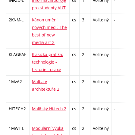
INFZD-L
Informační zdroje
cs
1
Volitelný
-
zá
pro studenty VUT
2KNM-L
Kánon umění
cs
3
Volitelný
-
zk
nových médií. The
best of new
media art 2
KLAGRAF
Klasická grafika:
cs
2
Volitelný
-
zá
technologie -
historie - praxe
1MvA2
Malba v
cs
2
Volitelný
-
zá
architektuře 2
HITECH2
Malířský Hi-tech 2
cs
2
Volitelný
-
zá
1MWT-L
Modulární výuka
cs
2
Volitelný
-
zá