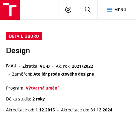
VUT
PŘIHLÁSIT
HLEDAT
MENU
SE
DETAIL OBORU
Design
FaVU
Zkratka:
Ak. rok:
VU-D
2021/2022
Zaměření:
Ateliér produktového designu
Program:
Výtvarná umění
Délka studia:
2 roky
Akreditace od:
Akreditace do:
1.12.2015
31.12.2024