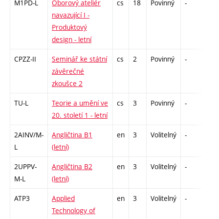
M1PD-L
Oborový ateliér
cs
18
Povinný
-
zá,
navazující I -
Produktový
design - letní
CPZZ-II
Seminář ke státní
cs
2
Povinný
-
zá
závěrečné
zkoušce 2
TU-L
Teorie a umění ve
cs
3
Povinný
-
zk
20. století 1 - letní
2AINV/M-
Angličtina B1
en
3
Volitelný
-
zá,
L
(letní)
2UPPV-
Angličtina B2
en
3
Volitelný
-
zá,
M-L
(letní)
ATP3
Applied
en
3
Volitelný
-
zá
Technology of