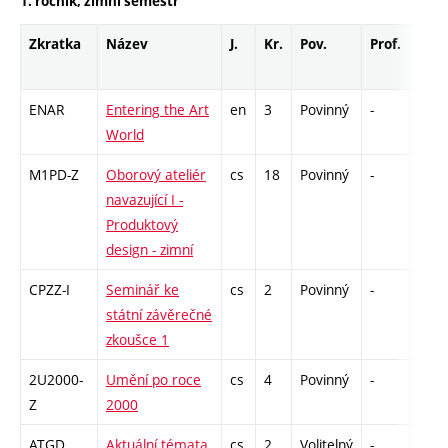
1. ročník, zimní semestr
Zkratka
Název
J.
Kr.
Pov.
Prof.
Uk.
ENAR
Entering the Art
en
3
Povinný
-
zá
World
M1PD-Z
Oborový ateliér
cs
18
Povinný
-
zá,zk
navazující I -
Produktový
design - zimní
CPZZ-I
Seminář ke
cs
2
Povinný
-
zá
státní závěrečné
zkoušce 1
2U2000-
Umění po roce
cs
4
Povinný
-
zk
Z
2000
ATGD
Aktuální témata
cs
2
Volitelný
-
zá