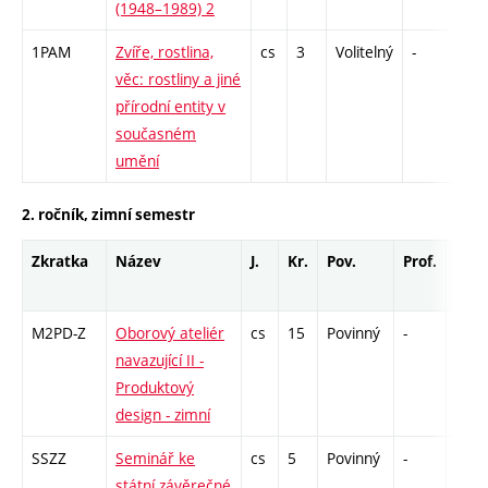
(1948–1989) 2
1PAM
Zvíře, rostlina,
cs
3
Volitelný
-
kol
věc: rostliny a jiné
přírodní entity v
současném
umění
2. ročník, zimní semestr
Zkratka
Název
J.
Kr.
Pov.
Prof.
Uk.
M2PD-Z
Oborový ateliér
cs
15
Povinný
-
zá
navazující II -
Produktový
design - zimní
SSZZ
Seminář ke
cs
5
Povinný
-
zá
státní závěrečné