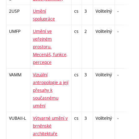
2USP
Umění
cs
3
Volitelný
-
zk
spolupráce
UMFP
Umění ve
cs
2
Volitelný
-
zá
veřejném
prostoru.
Mecenáš, funkce,
percepce
VAMM
Vizuální
cs
3
Volitelný
-
zk
antropologie a její
přesahy k
současnému
umění
VUBAII-L
Výtvarné umění v
cs
3
Volitelný
-
zk
brněnské
architektuře