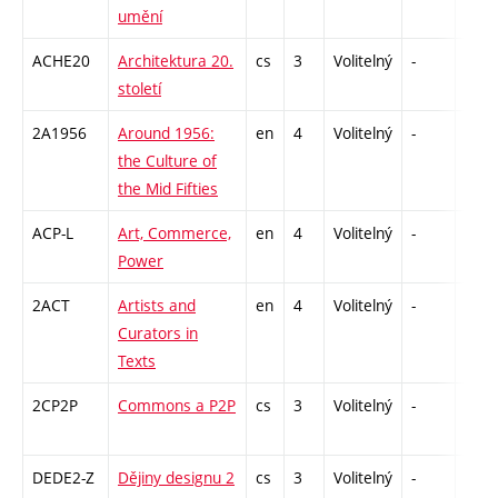
umění
ACHE20
Architektura 20.
cs
3
Volitelný
-
zk
století
2A1956
Around 1956:
en
4
Volitelný
-
zk
the Culture of
the Mid Fifties
ACP-L
Art, Commerce,
en
4
Volitelný
-
zk
Power
2ACT
Artists and
en
4
Volitelný
-
zk
Curators in
Texts
2CP2P
Commons a P2P
cs
3
Volitelný
-
zá
DEDE2-Z
Dějiny designu 2
cs
3
Volitelný
-
zk