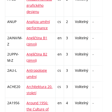
grafického
designu
ANUP
Analýza umění
cs
2
Volitelný
-
zá
performance
2AINV/M-
Angličtina B1
en
3
Volitelný
-
zá,zk
Z
(zimní)
2UPPV-
Angličtina B2
en
3
Volitelný
-
zá,zk
M-Z
(zimní)
2AU-L
Antropologie
cs
3
Volitelný
-
zk
umění
ACHE20
Architektura 20.
cs
3
Volitelný
-
zk
století
2A1956
Around 1956:
en
4
Volitelný
-
zk
the Culture of