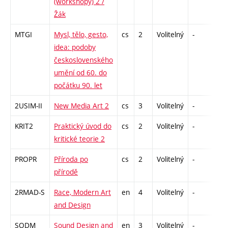
(workshopy) 2 /
Žák
MTGI
Mysl, tělo, gesto,
cs
2
Volitelný
-
zá
idea: podoby
československého
umění od 60. do
počátku 90. let
2USIM-II
New Media Art 2
cs
3
Volitelný
-
zk
KRIT2
Praktický úvod do
cs
2
Volitelný
-
zá
kritické teorie 2
PROPR
Příroda po
cs
2
Volitelný
-
zá
přírodě
2RMAD-S
Race, Modern Art
en
4
Volitelný
-
zk
and Design
SODM
Sound Design and
en
3
Volitelný
-
zá