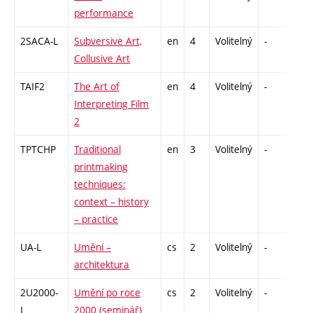
performance
2SACA-L
Subversive Art,
en
4
Volitelný
-
zk
Collusive Art
TAIF2
The Art of
en
4
Volitelný
-
zk
Interpreting Film
2
TPTCHP
Traditional
en
3
Volitelný
-
zá
printmaking
techniques:
context – history
– practice
UA-L
Umění –
cs
2
Volitelný
-
zá
architektura
2U2000-
Umění po roce
cs
2
Volitelný
-
zá
L
2000 (seminář)