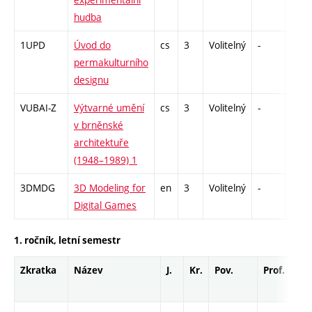
hudba
1UPD
Úvod do
cs
3
Volitelný
-
zk
permakulturního
designu
VUBAI-Z
Výtvarné umění
cs
3
Volitelný
-
zk
v brněnské
architektuře
(1948–1989) 1
3DMDG
3D Modeling for
en
3
Volitelný
-
zá
Digital Games
1. ročník, letní semestr
Zkratka
Název
J.
Kr.
Pov.
Prof.
Uk.