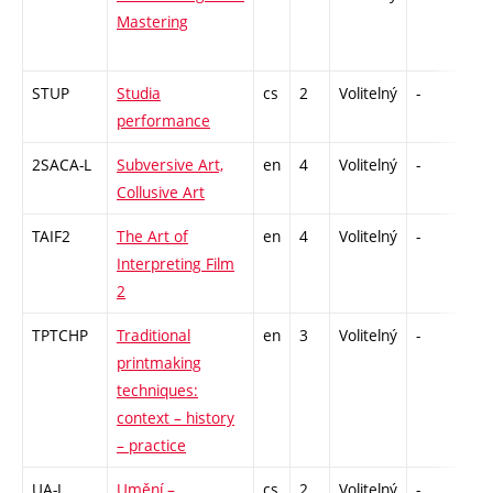
Mastering
STUP
Studia
cs
2
Volitelný
-
zá
performance
2SACA-L
Subversive Art,
en
4
Volitelný
-
zk
Collusive Art
TAIF2
The Art of
en
4
Volitelný
-
zk
Interpreting Film
2
TPTCHP
Traditional
en
3
Volitelný
-
zá
printmaking
techniques:
context – history
– practice
UA-L
Umění –
cs
2
Volitelný
-
zá