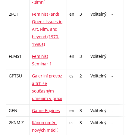
- zimní
2FQI
Feminist (and)
en
3
Volitelný
-
zá
Queer Issues in
Art, Film, and
beyond (1970-
1990s)
FEMS1
Feminist
en
3
Volitelný
-
zá
Seminar 1
GPTSU
Galerijní provoz
cs
2
Volitelný
-
zá
a trh se
současným
uměním v praxi
GEN
Game Engines
en
3
Volitelný
-
zá
2KNM-Z
Kánon umění
cs
3
Volitelný
-
zk
nových médií.