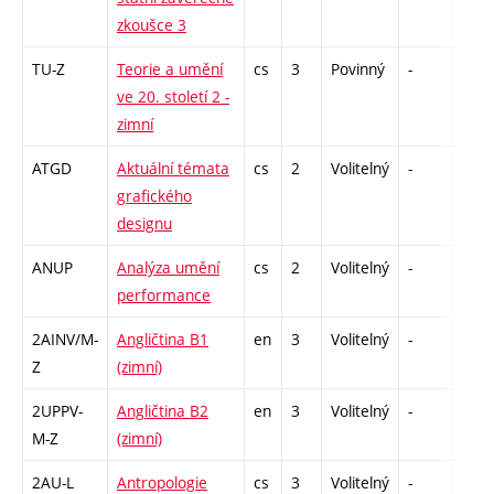
zkoušce 3
TU-Z
Teorie a umění
cs
3
Povinný
-
zk
ve 20. století 2 -
zimní
ATGD
Aktuální témata
cs
2
Volitelný
-
zá
grafického
designu
ANUP
Analýza umění
cs
2
Volitelný
-
zá
performance
2AINV/M-
Angličtina B1
en
3
Volitelný
-
zá,zk
Z
(zimní)
2UPPV-
Angličtina B2
en
3
Volitelný
-
zá,zk
M-Z
(zimní)
2AU-L
Antropologie
cs
3
Volitelný
-
zk