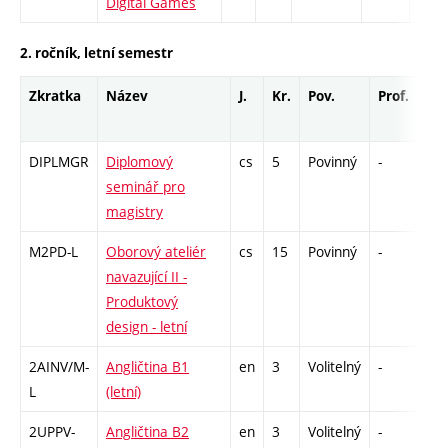
Digital Games
2. ročník, letní semestr
Zkratka
Název
J.
Kr.
Pov.
Prof.
Uk.
DIPLMGR
Diplomový
cs
5
Povinný
-
zá
seminář pro
magistry
M2PD-L
Oborový ateliér
cs
15
Povinný
-
zá
navazující II -
Produktový
design - letní
2AINV/M-
Angličtina B1
en
3
Volitelný
-
zá,
L
(letní)
2UPPV-
Angličtina B2
en
3
Volitelný
-
zá,