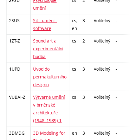
2PSU
Psychologie
cs
2
Volitelný
-
zá
umění
2SUS
Síť - umění -
cs,
3
Volitelný
-
zk
software
en
1ZT-Z
Sound art a
cs
2
Volitelný
-
zá
experimentální
hudba
1UPD
Úvod do
cs
3
Volitelný
-
zk
permakulturního
designu
VUBAI-Z
Výtvarné umění
cs
3
Volitelný
-
zk
v brněnské
architektuře
(1948–1989) 1
3DMDG
3D Modeling for
en
3
Volitelný
-
zá