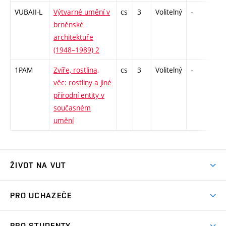
VUBAII-L
Výtvarné umění v
cs
3
Volitelný
-
zk
brněnské
architektuře
(1948–1989) 2
1PAM
Zvíře, rostlina,
cs
3
Volitelný
-
kol
věc: rostliny a jiné
přírodní entity v
současném
umění
ŽIVOT NA VUT
Atmosféra VUT
PRO UCHAZEČE
Prostory školy
Proč na VUT
Koleje
PRO STUDENTY