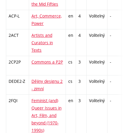
the Mid Fifties
ACP-L
Art, Commerce,
en
4
Volitelný
-
zk
Power
2ACT
Artists and
en
4
Volitelný
-
zk
Curators in
Texts
2CP2P
Commons a P2P
cs
3
Volitelný
-
zá
DEDE2-Z
Dějiny designu 2
cs
3
Volitelný
-
zk
- zimní
2FQI
Feminist (and)
en
3
Volitelný
-
zá
Queer Issues in
Art, Film, and
beyond (1970-
1990s)