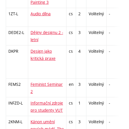
Painting 3
1ZT-L
Audio dílna
cs
2
Volitelný
-
zá
DEDE2-L
Dějiny designu 2 -
cs
3
Volitelný
-
zk
letní
DKPR
Design jako
cs
4
Volitelný
-
zá,
kritická praxe
FEMS2
Feminist Seminar
en
3
Volitelný
-
zá
2
INFZD-L
Informační zdroje
cs
1
Volitelný
-
zá
pro studenty VUT
2KNM-L
Kánon umění
cs
3
Volitelný
-
zk
nových médií. The