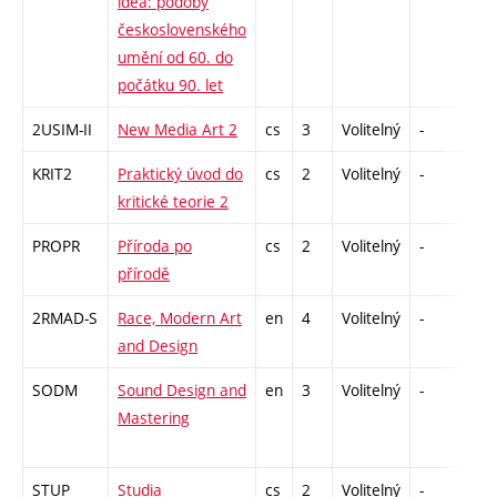
idea: podoby
československého
umění od 60. do
počátku 90. let
2USIM-II
New Media Art 2
cs
3
Volitelný
-
zk
KRIT2
Praktický úvod do
cs
2
Volitelný
-
zá
kritické teorie 2
PROPR
Příroda po
cs
2
Volitelný
-
zá
přírodě
2RMAD-S
Race, Modern Art
en
4
Volitelný
-
zk
and Design
SODM
Sound Design and
en
3
Volitelný
-
zá
Mastering
STUP
Studia
cs
2
Volitelný
-
zá