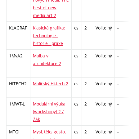
best of new
media art 2
KLAGRAF
Klasická grafika:
cs
2
Volitelný
-
zá
technologie -
historie - praxe
1MvA2
Malba v
cs
2
Volitelný
-
zá
architektuře 2
HITECH2
Malířský Hi-tech 2
cs
2
Volitelný
-
zá
1MWT-L
Modulární výuka
cs
2
Volitelný
-
zá
(workshopy) 2 /
Žák
MTGI
Mysl, tělo, gesto,
cs
2
Volitelný
-
zá