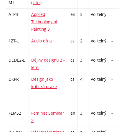
M-L
(letní)
ATP3
Applied
en
3
Volitelný
-
zá
Technology of
Painting 3
1ZT-L
Audio dílna
cs
2
Volitelný
-
zá
DEDE2-L
Dějiny designu 2 -
cs
3
Volitelný
-
zk
letní
DKPR
Design jako
cs
4
Volitelný
-
zá,
kritická praxe
FEMS2
Feminist Seminar
en
3
Volitelný
-
zá
2