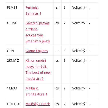
FEMS1
Feminist
en
3
Volitelný
-
zá
Seminar 1
GPTSU
Galerijní provoz
cs
2
Volitelný
-
zá
a trh se
současným
uměním v praxi
GEN
Game Engines
en
3
Volitelný
-
zá
2KNM-Z
Kánon umění
cs
3
Volitelný
-
zk
nových médií.
The best of new
media art 1
1MvA1
Malba v
cs
2
Volitelný
-
zá
architektuře 1
HITECH1
Malířský Hi-tech
cs
2
Volitelný
-
zá