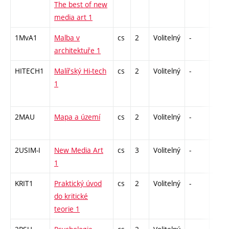
The best of new
media art 1
1MvA1
Malba v
cs
2
Volitelný
-
zá
architektuře 1
HITECH1
Malířský Hi-tech
cs
2
Volitelný
-
zá
1
2MAU
Mapa a území
cs
2
Volitelný
-
zá
2USIM-I
New Media Art
cs
3
Volitelný
-
zk
1
KRIT1
Praktický úvod
cs
2
Volitelný
-
zá
do kritické
teorie 1