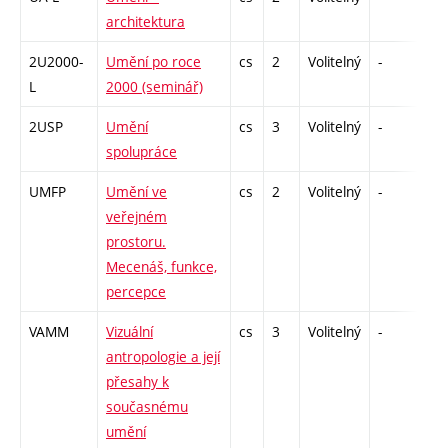
architektura
2U2000-
Umění po roce
cs
2
Volitelný
-
zá
L
2000 (seminář)
2USP
Umění
cs
3
Volitelný
-
zk
spolupráce
UMFP
Umění ve
cs
2
Volitelný
-
zá
veřejném
prostoru.
Mecenáš, funkce,
percepce
VAMM
Vizuální
cs
3
Volitelný
-
zk
antropologie a její
přesahy k
současnému
umění