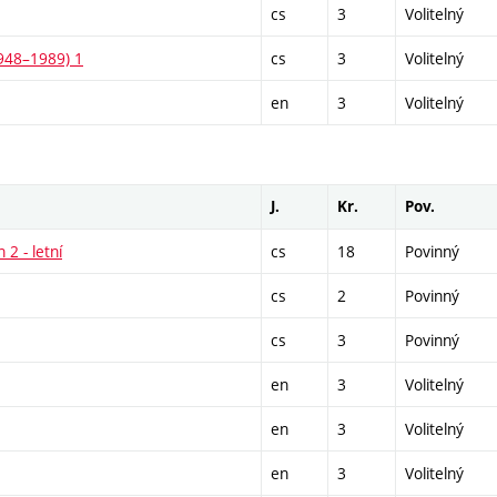
cs
3
Volitelný
1948–1989) 1
cs
3
Volitelný
en
3
Volitelný
J.
Kr.
Pov.
 2 - letní
cs
18
Povinný
cs
2
Povinný
cs
3
Povinný
en
3
Volitelný
en
3
Volitelný
en
3
Volitelný