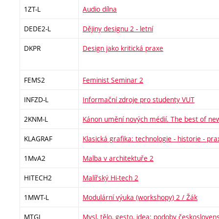
1ZT-L
Audio dílna
DEDE2-L
Dějiny designu 2 - letní
DKPR
Design jako kritická praxe
FEMS2
Feminist Seminar 2
INFZD-L
Informační zdroje pro studenty VUT
2KNM-L
Kánon umění nových médií. The best of ne
KLAGRAF
Klasická grafika: technologie - historie - pra
1MvA2
Malba v architektuře 2
HITECH2
Malířský Hi-tech 2
1MWT-L
Modulární výuka (workshopy) 2 / Žák
MTGI
Mysl, tělo, gesto, idea: podoby českoslove