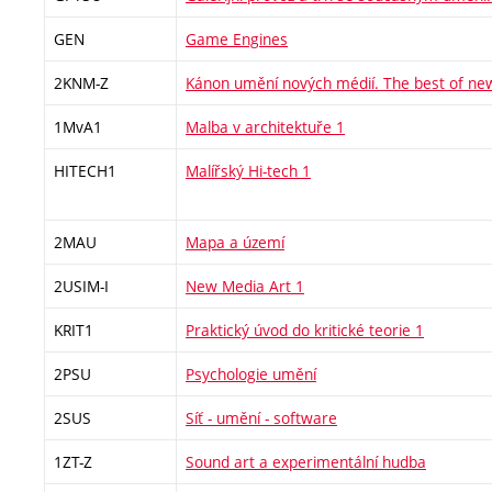
GEN
Game Engines
2KNM-Z
Kánon umění nových médií. The best of ne
1MvA1
Malba v architektuře 1
HITECH1
Malířský Hi-tech 1
2MAU
Mapa a území
2USIM-I
New Media Art 1
KRIT1
Praktický úvod do kritické teorie 1
2PSU
Psychologie umění
2SUS
Síť - umění - software
1ZT-Z
Sound art a experimentální hudba