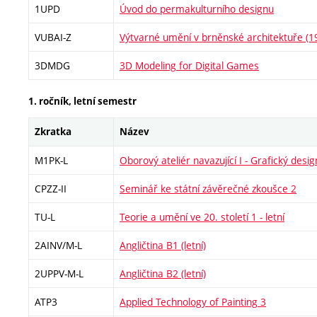
1UPD
Úvod do permakulturního designu
VUBAI-Z
Výtvarné umění v brněnské architektuře (
3DMDG
3D Modeling for Digital Games
1. ročník, letní semestr
Zkratka
Název
M1PK-L
Oborový ateliér navazující I - Grafický design
CPZZ-II
Seminář ke státní závěrečné zkoušce 2
TU-L
Teorie a umění ve 20. století 1 - letní
2AINV/M-L
Angličtina B1 (letní)
2UPPV-M-L
Angličtina B2 (letní)
ATP3
Applied Technology of Painting 3