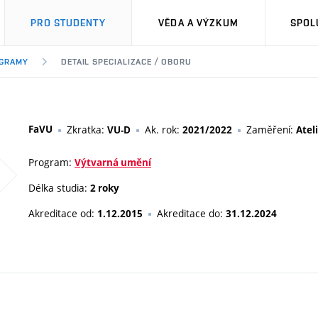
PRO STUDENTY
VĚDA A VÝZKUM
SPOL
OGRAMY
DETAIL SPECIALIZACE / OBORU
FaVU
Zkratka:
Ak. rok:
Zaměření:
VU-D
2021/2022
Atel
Program:
Výtvarná umění
Délka studia:
2 roky
Akreditace od:
Akreditace do:
1.12.2015
31.12.2024