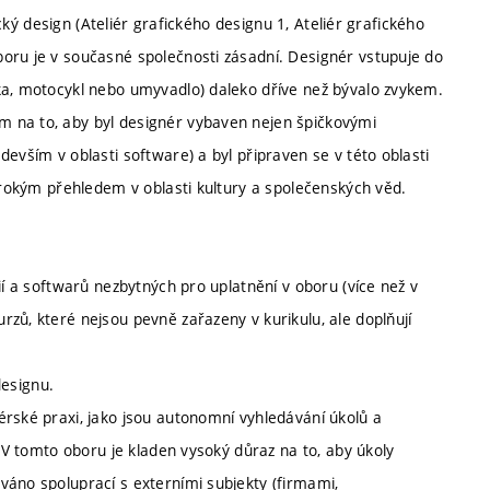
ický design (Ateliér grafického designu 1, Ateliér grafického
oru je v současné společnosti zásadní. Designér vstupuje do
ka, motocykl nebo umyvadlo) daleko dříve než bývalo zvykem.
 na to, aby byl designér vybaven nejen špičkovými
evším v oblasti software) a byl připraven se v této oblasti
širokým přehledem v oblasti kultury a společenských věd.
ií a softwarů nezbytných pro uplatnění v oboru (více než v
zů, které nejsou pevně zařazeny v kurikulu, ale doplňují
designu.
érské praxi, jako jsou autonomní vyhledávání úkolů a
. V tomto oboru je kladen vysoký důraz na to, aby úkoly
váno spoluprací s externími subjekty (firmami,