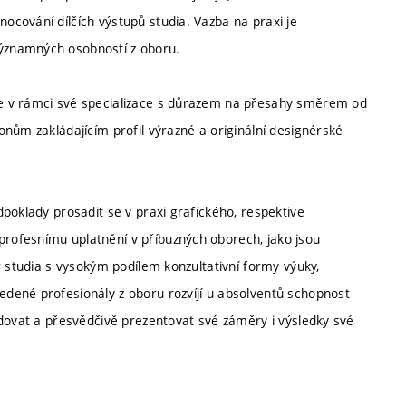
cování dílčích výstupů studia. Vazba na praxi je
ýznamných osobností z oboru.
e v rámci své specializace s důrazem na přesahy směrem od
nům zakládajícím profil výrazné a originální designérské
poklady prosadit se v praxi grafického, respektive
rofesnímu uplatnění v příbuzných oborech, jako jsou
r studia s vysokým podílem konzultativní formy výuky,
dené profesionály z oboru rozvíjí u absolventů schopnost
odovat a přesvědčivě prezentovat své záměry i výsledky své