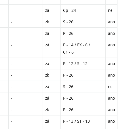
-
zá
Cp - 24
ne
-
zk
S - 26
ano
-
zá
P - 26
ano
-
zá
P - 14 / EX - 6 /
ano
C1 - 6
-
zá
P - 12 / S - 12
ano
-
zk
P - 26
ano
-
zá
S - 26
ne
-
zá
P - 26
ano
-
zk
P - 26
ano
-
zá
P - 13 / ST - 13
ano