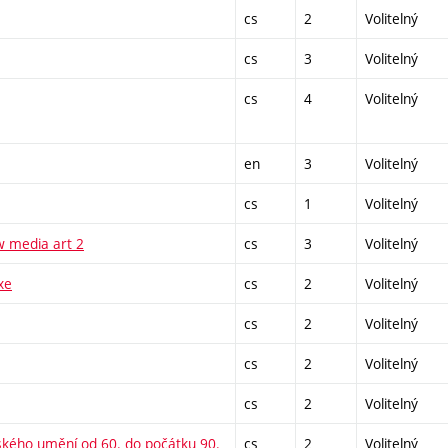
cs
2
Volitelný
cs
3
Volitelný
cs
4
Volitelný
en
3
Volitelný
cs
1
Volitelný
w media art 2
cs
3
Volitelný
xe
cs
2
Volitelný
cs
2
Volitelný
cs
2
Volitelný
cs
2
Volitelný
nského umění od 60. do počátku 90.
cs
2
Volitelný