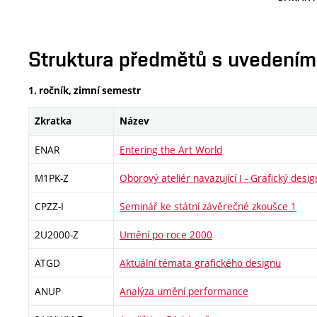
Struktura předmětů s uvedením E
1. ročník, zimní semestr
Zkratka
Název
ENAR
Entering the Art World
M1PK-Z
Oborový ateliér navazující I - Grafický desig
CPZZ-I
Seminář ke státní závěrečné zkoušce 1
2U2000-Z
Umění po roce 2000
ATGD
Aktuální témata grafického designu
ANUP
Analýza umění performance