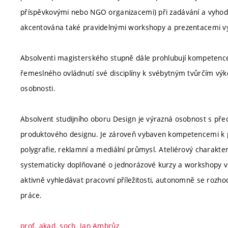
příspěvkovými nebo NGO organizacemi) při zadávání a vyhodno
akcentována také pravidelnými workshopy a prezentacemi v
Absolventi magisterského stupně dále prohlubují kompetenc
řemeslného ovládnutí své disciplíny k svébytným tvůrčím výko
osobnosti.
Absolvent studijního oboru Design je výrazná osobnost s před
produktového designu. Je zároveň vybaven kompetencemi k p
polygrafie, reklamní a mediální průmysl. Ateliérový charakte
systematicky doplňované o jednorázové kurzy a workshopy ve
aktivně vyhledávat pracovní příležitosti, autonomně se rozh
práce.
prof. akad. soch. Jan Ambrůz