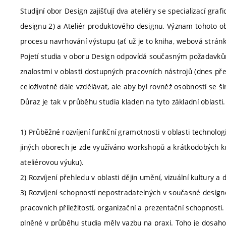
Studijní obor Design zajišťují dva ateliéry se specializací graf
designu 2) a Ateliér produktového designu. Význam tohoto ob
procesu navrhování výstupu (ať už je to kniha, webová strán
Pojetí studia v oboru Design odpovídá současným požadavkům
znalostmi v oblasti dostupných pracovních nástrojů (dnes před
celoživotně dále vzdělávat, ale aby byl rovněž osobností se 
Důraz je tak v průběhu studia kladen na tyto základní oblasti.
1) Průběžné rozvíjení funkční gramotnosti v oblasti technolog
jiných oborech je zde využíváno workshopů a krátkodobých kur
ateliérovou výuku).
2) Rozvíjení přehledu v oblasti dějin umění, vizuální kultury a 
3) Rozvíjení schopností nepostradatelných v současné design
pracovních příležitostí, organizační a prezentační schopnosti
plněné v průběhu studia měly vazbu na praxi. Toho je dosaho