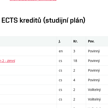
CTS kreditů (studijní plán)
J.
Kr.
Pov.
en
3
Povinný
n 2 - zimní
cs
18
Povinný
cs
2
Povinný
cs
4
Povinný
cs
2
Volitelný
cs
2
Volitelný