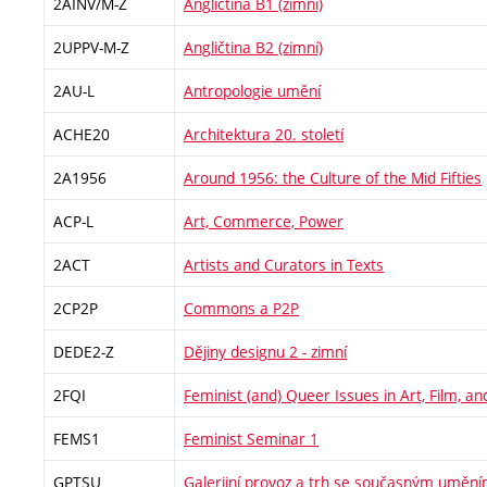
2AINV/M-Z
Angličtina B1 (zimní)
2UPPV-M-Z
Angličtina B2 (zimní)
2AU-L
Antropologie umění
ACHE20
Architektura 20. století
2A1956
Around 1956: the Culture of the Mid Fifties
ACP-L
Art, Commerce, Power
2ACT
Artists and Curators in Texts
2CP2P
Commons a P2P
DEDE2-Z
Dějiny designu 2 - zimní
2FQI
Feminist (and) Queer Issues in Art, Film, a
FEMS1
Feminist Seminar 1
GPTSU
Galerijní provoz a trh se současným umění