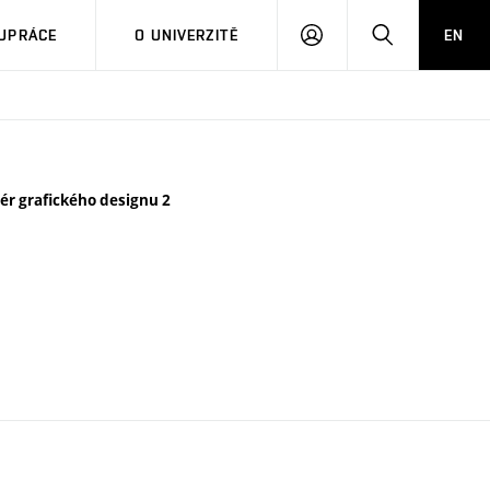
PŘIHLÁSIT
HLEDAT
UPRÁCE
O UNIVERZITĚ
EN
SE
iér grafického designu 2