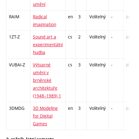
umění
RAIM
Radical
en
3
Volitelný
-
zá
imagination
1ZT-Z
Sound art a
cs
2
Volitelný
-
zá
experimentální
hudba
VUBAI-Z
Výtvarné
cs
3
Volitelný
-
zk
umění v
brněnské
architektuře
(1948–1989) 1
3DMDG
3D Modeling
en
3
Volitelný
-
zá
for Digital
Games