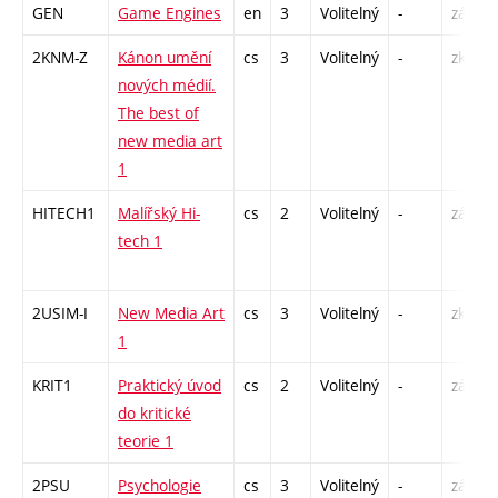
GEN
Game Engines
en
3
Volitelný
-
zá
2KNM-Z
Kánon umění
cs
3
Volitelný
-
zk
nových médií.
The best of
new media art
1
HITECH1
Malířský Hi-
cs
2
Volitelný
-
zá
tech 1
2USIM-I
New Media Art
cs
3
Volitelný
-
zk
1
KRIT1
Praktický úvod
cs
2
Volitelný
-
zá
do kritické
teorie 1
2PSU
Psychologie
cs
3
Volitelný
-
zá,zk