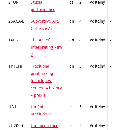
STUP
Studia
cs
2
Volitelný
-
zá
performance
2SACA-L
Subversive Art,
en
4
Volitelný
-
zk
Collusive Art
TAIF2
The Art of
en
4
Volitelný
-
zk
Interpreting Film
2
TPTCHP
Traditional
en
3
Volitelný
-
zá
printmaking
techniques:
context – history
– praxis
UA-L
Umění –
cs
3
Volitelný
-
zk
architektura
2U2000-
Umění po roce
cs
2
Volitelný
-
zá