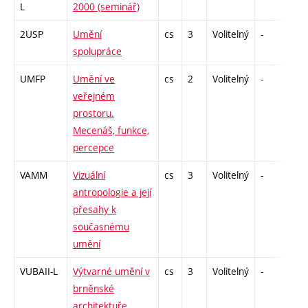
L
2000 (seminář)
2USP
Umění
cs
3
Volitelný
-
zk
spolupráce
UMFP
Umění ve
cs
2
Volitelný
-
zá
veřejném
prostoru.
Mecenáš, funkce,
percepce
VAMM
Vizuální
cs
3
Volitelný
-
zk
antropologie a její
přesahy k
současnému
umění
VUBAII-L
Výtvarné umění v
cs
3
Volitelný
-
zk
brněnské
architektuře