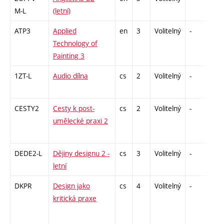
M-L
(letní)
ATP3
Applied
en
3
Volitelný
-
zá
Technology of
Painting 3
1ZT-L
Audio dílna
cs
2
Volitelný
-
zá
CESTY2
Cesty k post-
cs
2
Volitelný
-
zá
umělecké praxi 2
DEDE2-L
Dějiny designu 2 -
cs
3
Volitelný
-
zk
letní
DKPR
Design jako
cs
4
Volitelný
-
zá,
kritická praxe