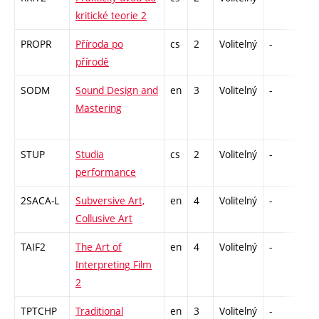
kritické teorie 2
PROPR
Příroda po
cs
2
Volitelný
-
zá
přírodě
SODM
Sound Design and
en
3
Volitelný
-
zá
Mastering
STUP
Studia
cs
2
Volitelný
-
zá
performance
2SACA-L
Subversive Art,
en
4
Volitelný
-
zk
Collusive Art
TAIF2
The Art of
en
4
Volitelný
-
zk
Interpreting Film
2
TPTCHP
Traditional
en
3
Volitelný
-
zá