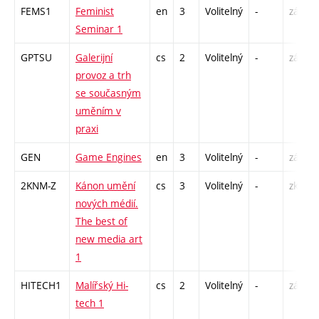
FEMS1
Feminist
en
3
Volitelný
-
zá
Seminar 1
GPTSU
Galerijní
cs
2
Volitelný
-
zá
provoz a trh
se současným
uměním v
praxi
GEN
Game Engines
en
3
Volitelný
-
zá
2KNM-Z
Kánon umění
cs
3
Volitelný
-
zk
nových médií.
The best of
new media art
1
HITECH1
Malířský Hi-
cs
2
Volitelný
-
zá
tech 1