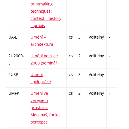
printmaking
techniques:
context – history
– praxis
UA-L
Umění –
cs
3
Volitelný
-
zk
architektura
2U2000-
Umění po roce
cs
2
Volitelný
-
zá
L
2000 (seminář)
2USP
Umění
cs
3
Volitelný
-
zk
spolupráce
UMFP
Umění ve
cs
2
Volitelný
-
zá
veřejném
prostoru.
Mecenáš, funkce,
percepce