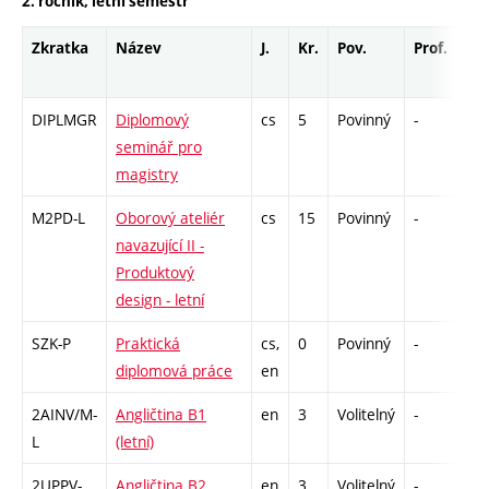
2. ročník, letní semestr
Zkratka
Název
J.
Kr.
Pov.
Prof.
Uk
DIPLMGR
Diplomový
cs
5
Povinný
-
zá
seminář pro
magistry
M2PD-L
Oborový ateliér
cs
15
Povinný
-
zá
navazující II -
Produktový
design - letní
SZK-P
Praktická
cs,
0
Povinný
-
zá
diplomová práce
en
2AINV/M-
Angličtina B1
en
3
Volitelný
-
zá,
L
(letní)
2UPPV-
Angličtina B2
en
3
Volitelný
-
zá,