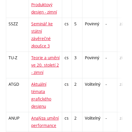
Produktový
design - zimní
SSZZ
Seminář ke
cs
5
Povinný
-
zá
státní
závěrečné
zkoušce 3
TU-Z
Teorie a umění
cs
3
Povinný
-
zk
ve 20. století 2
- zimní
ATGD
Aktuální
cs
2
Volitelný
-
zá
témata
grafického
designu
ANUP
Analýza umění
cs
2
Volitelný
-
zá
performance