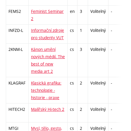
FEMS2
Feminist Seminar
en
3
Volitelný
-
zá
2
INFZD-L
Informační zdroje
cs
1
Volitelný
-
zá
pro studenty VUT
2KNM-L
Kánon umění
cs
3
Volitelný
-
zk
nových médií. The
best of new
media art 2
KLAGRAF
Klasická grafika:
cs
2
Volitelný
-
zá
technologie -
historie - praxe
HITECH2
Malířský Hi-tech 2
cs
2
Volitelný
-
zá
MTGI
Mysl, tělo, gesto,
cs
2
Volitelný
-
zá