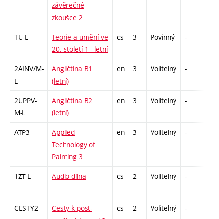
závěrečné
zkoušce 2
TU-L
Teorie a umění ve
cs
3
Povinný
-
zk
20. století 1 - letní
2AINV/M-
Angličtina B1
en
3
Volitelný
-
zá,
L
(letní)
2UPPV-
Angličtina B2
en
3
Volitelný
-
zá,
M-L
(letní)
ATP3
Applied
en
3
Volitelný
-
zá
Technology of
Painting 3
1ZT-L
Audio dílna
cs
2
Volitelný
-
zá
CESTY2
Cesty k post-
cs
2
Volitelný
-
zá