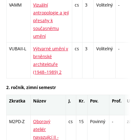
VAMM
Vizuální
cs
3
Volitelný
-
zk
antropologie a její
přesahy k
současnému
umění
VUBAII-L
Výtvarné umění v
cs
3
Volitelný
-
zk
brněnské
architektuře
(1948–1989) 2
2. ročník, zimní semestr
Zkratka
Název
J.
Kr.
Pov.
Prof.
Uk.
M2PD-Z
Oborový
cs
15
Povinný
-
zá
ateliér
navazující II -