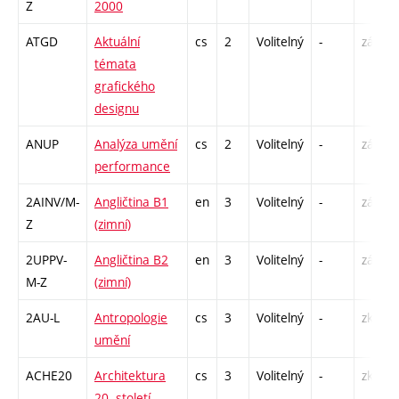
Z
2000
ATGD
Aktuální
cs
2
Volitelný
-
zá
témata
grafického
designu
ANUP
Analýza umění
cs
2
Volitelný
-
zá
performance
2AINV/M-
Angličtina B1
en
3
Volitelný
-
zá,zk
Z
(zimní)
2UPPV-
Angličtina B2
en
3
Volitelný
-
zá,zk
M-Z
(zimní)
2AU-L
Antropologie
cs
3
Volitelný
-
zk
umění
ACHE20
Architektura
cs
3
Volitelný
-
zk
20. století