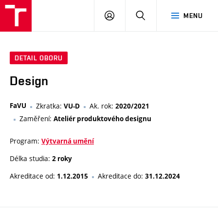
VUT
PŘIHLÁSIT
HLEDAT
MENU
SE
DETAIL OBORU
Design
FaVU
Zkratka:
Ak. rok:
VU-D
2020/2021
Zaměření:
Ateliér produktového designu
Program:
Výtvarná umění
Délka studia:
2 roky
Akreditace od:
Akreditace do:
1.12.2015
31.12.2024