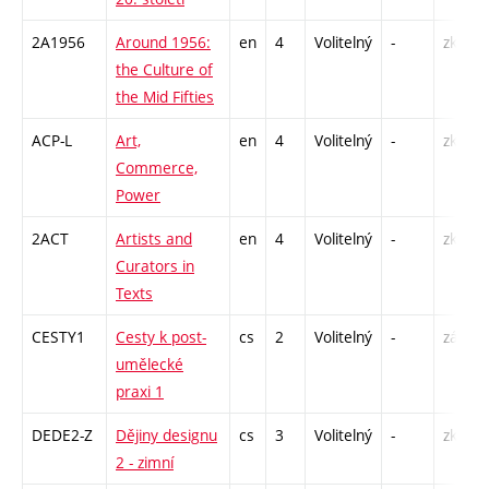
2A1956
Around 1956:
en
4
Volitelný
-
zk
the Culture of
the Mid Fifties
ACP-L
Art,
en
4
Volitelný
-
zk
Commerce,
Power
2ACT
Artists and
en
4
Volitelný
-
zk
Curators in
Texts
CESTY1
Cesty k post-
cs
2
Volitelný
-
zá
umělecké
praxi 1
DEDE2-Z
Dějiny designu
cs
3
Volitelný
-
zk
2 - zimní