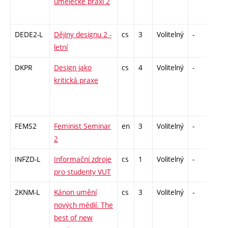
umělecké praxi 2
DEDE2-L
Dějiny designu 2 -
cs
3
Volitelný
-
zk
letní
DKPR
Design jako
cs
4
Volitelný
-
zá,
kritická praxe
FEMS2
Feminist Seminar
en
3
Volitelný
-
zá
2
INFZD-L
Informační zdroje
cs
1
Volitelný
-
zá
pro studenty VUT
2KNM-L
Kánon umění
cs
3
Volitelný
-
zk
nových médií. The
best of new