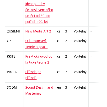
idea: podoby
československého
umění od 60. do
počátku 90. let
2USIM-II
New Media Art 2
cs
3
Volitelný
-
zk
OK-L
O kurátorství.
cs
2
Volitelný
-
zá
Teorie a praxe
KRIT2
Praktický úvod do
cs
2
Volitelný
-
zá
kritické teorie 2
PROPR
Příroda po
cs
2
Volitelný
-
zá
přírodě
SODM
Sound Design and
en
3
Volitelný
-
zá
Mastering