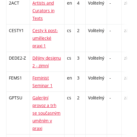
2ACT
Artists and
en
4
Volitelný
-
zk
Curators in
Texts
CESTY1
Cesty k post-
cs
2
Volitelný
-
zá
umělecké
praxi 1
DEDE2-Z
Dějiny designu
cs
3
Volitelný
-
zk
2 - zimní
FEMS1
Feminist
en
3
Volitelný
-
zá
Seminar 1
GPTSU
Galerijní
cs
2
Volitelný
-
zá
provoz a trh
se současným
uměním v
praxi