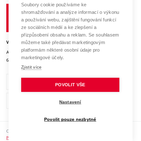
Profil univerzity
Spolupráce se školami
Soubory cookie používáme ke
Vysoké
Výzkumné infrastruktury
shromažďování a analýze informací o výkonu
Udržitelná univerzita
učení
Služby univerzity
Transfer znalostí
a používání webu, zajištění fungování funkcí
technické
Podnikavá univerzita / ContriBUTe
Mezinárodní dohody
ze sociálních médií a ke zlepšení a
Open Science
v
Bezpečná univerzita
přizpůsobení obsahu a reklam. Se souhlasem
Univerzitní sítě
Brně
Projekty
můžeme také předávat marketingovým
VYSOKÉ UČENÍ TECHNICKÉ V BRNĚ
Vyznamenání
platformám některé osobní údaje pro
Projekty ze strukturálních fondů
Antonínská 548/1
www.vut.cz
marketingové účely.
Organizační struktura
602 00 Brno
vut@vutbr.cz
Specifický výzkum
Zjistit více
Úřední deska
Ochrana osobních údajů
POVOLIT VŠE
(externí
Pracovní příležitosti
Nastavení
odkaz)
Podpora a rozvoj zaměstnanců a studujících
Povolit pouze nezbytné
Rovné příležitosti
Copyright © 2026 VUT
Sociální bezpečí
Prohlášení o přístupnosti