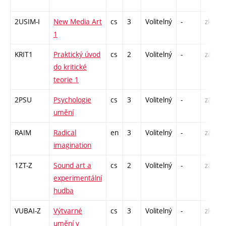
2USIM-I
New Media Art
cs
3
Volitelný
-
zk
1
KRIT1
Praktický úvod
cs
2
Volitelný
-
zá
do kritické
teorie 1
2PSU
Psychologie
cs
3
Volitelný
-
zá,zk
umění
RAIM
Radical
en
3
Volitelný
-
zá
imagination
1ZT-Z
Sound art a
cs
2
Volitelný
-
zá
experimentální
hudba
VUBAI-Z
Výtvarné
cs
3
Volitelný
-
zk
umění v