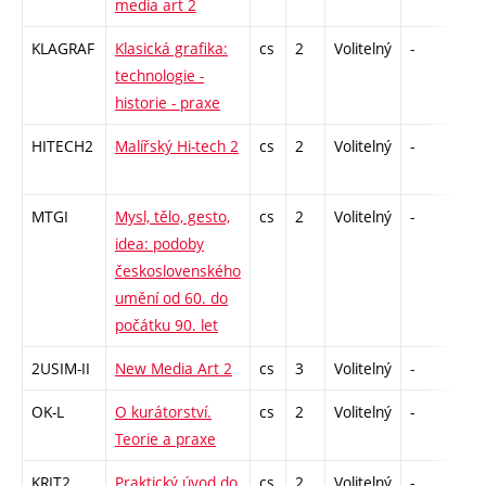
media art 2
KLAGRAF
Klasická grafika:
cs
2
Volitelný
-
zá
technologie -
historie - praxe
HITECH2
Malířský Hi-tech 2
cs
2
Volitelný
-
zá
MTGI
Mysl, tělo, gesto,
cs
2
Volitelný
-
zá
idea: podoby
československého
umění od 60. do
počátku 90. let
2USIM-II
New Media Art 2
cs
3
Volitelný
-
zk
OK-L
O kurátorství.
cs
2
Volitelný
-
zá
Teorie a praxe
KRIT2
Praktický úvod do
cs
2
Volitelný
-
zá