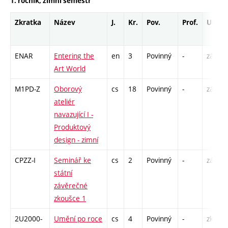
1. ročník, zimní semestr
Zkratka
Název
J.
Kr.
Pov.
Prof.
Uk.
ENAR
Entering the
en
3
Povinný
-
zá
Art World
M1PD-Z
Oborový
cs
18
Povinný
-
zá,zk
ateliér
navazující I -
Produktový
design - zimní
CPZZ-I
Seminář ke
cs
2
Povinný
-
zá
státní
závěrečné
zkoušce 1
2U2000-
Umění po roce
cs
4
Povinný
-
zk