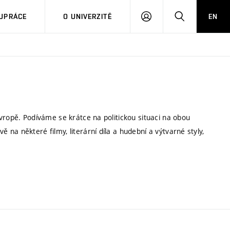
PŘIHLÁSIT
HLEDAT
UPRÁCE
O UNIVERZITĚ
EN
SE
vropě. Podíváme se krátce na politickou situaci na obou
na některé filmy, literární díla a hudební a výtvarné styly,