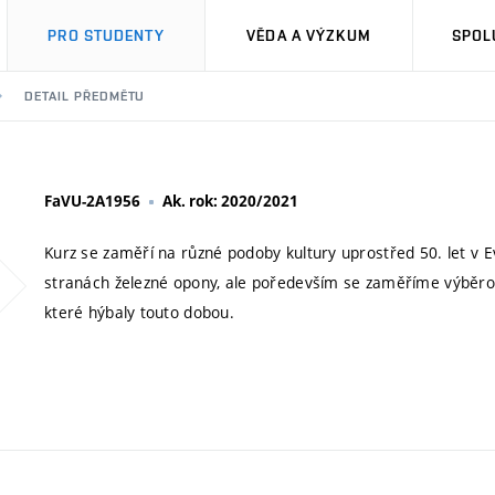
PRO STUDENTY
VĚDA A VÝZKUM
SPOL
DETAIL PŘEDMĚTU
FaVU-2A1956
Ak. rok: 2020/2021
Kurz se zaměří na různé podoby kultury uprostřed 50. let v E
stranách železné opony, ale poředevším se zaměříme výběrově 
které hýbaly touto dobou.