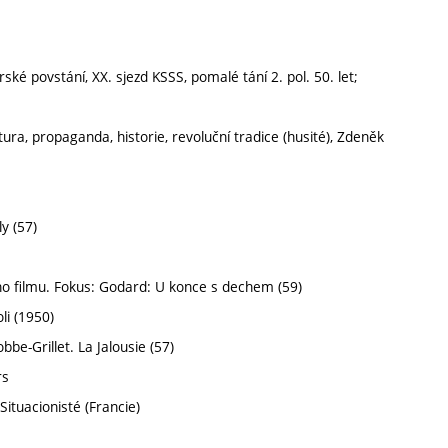
ské povstání, XX. sjezd KSSS, pomalé tání 2. pol. 50. let;
tura, propaganda, historie, revoluční tradice (husité), Zdeněk
y (57)
ho filmu. Fokus: Godard: U konce s dechem (59)
li (1950)
be-Grillet. La Jalousie (57)
rs
ituacionisté (Francie)