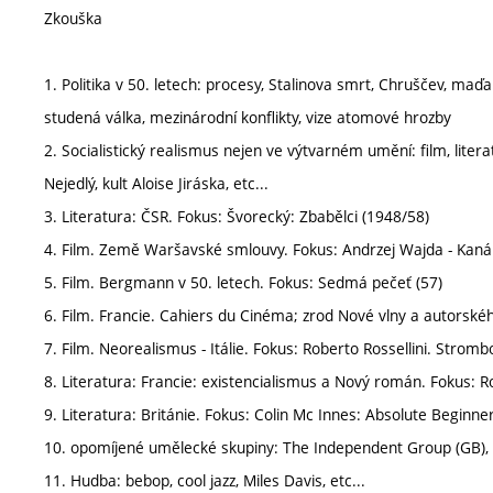
Zkouška
1. Politika v 50. letech: procesy, Stalinova smrt, Chruščev, maďar
studená válka, mezinárodní konflikty, vize atomové hrozby
2. Socialistický realismus nejen ve výtvarném umění: film, litera
Nejedlý, kult Aloise Jiráska, etc...
3. Literatura: ČSR. Fokus: Švorecký: Zbabělci (1948/58)
4. Film. Země Waršavské smlouvy. Fokus: Andrzej Wajda - Kanál
5. Film. Bergmann v 50. letech. Fokus: Sedmá pečeť (57)
6. Film. Francie. Cahiers du Cinéma; zrod Nové vlny a autorské
7. Film. Neorealismus - Itálie. Fokus: Roberto Rossellini. Strombo
8. Literatura: Francie: existencialismus a Nový román. Fokus: Rob
9. Literatura: Británie. Fokus: Colin Mc Innes: Absolute Beginne
10. opomíjené umělecké skupiny: The Independent Group (GB), S
11. Hudba: bebop, cool jazz, Miles Davis, etc...