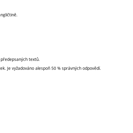
gličtině.
z předepsaných textů.
zek. Je vyžadováno alespoň 50 % správných odpovědí.