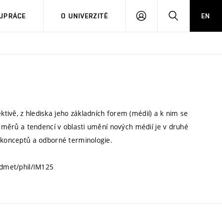
PŘIHLÁSIT
HLEDAT
UPRÁCE
O UNIVERZITĚ
EN
SE
ivě, z hlediska jeho základních forem (médií) a k nim se
 směrů a tendencí v oblasti umění nových médií je v druhé
h konceptů a odborné terminologie.
edmet/phil/IM125