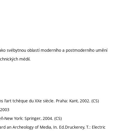
jako svébytnou oblastí moderního a postmoderního umění
echnických médií.
s l'art tchèque du XXe siècle. Praha: Kant, 2002. (CS)
, 2003
eň-New York: Springer, 2004. (CS)
 an Archeology of Media, In. Ed.Druckerey, T.: Electric