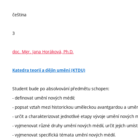
čeština
3
doc. Mgr. Jana Horáková, Ph.D.
Katedra teorií a dějin umění (KTDU)
Student bude po absolvování předmětu schopen:
- definovat umění nových médií;
- popsat vztah mezi historickou uměleckou avantgardou a umě
- určit a charakterizovat jednotlivé etapy vývoje umění nových m
- vyjmenovat různé druhy umění nových médií, určit jejich umíst
- vyjmenovat specifická témata umění nových médií.