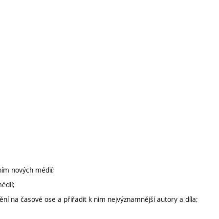
ním nových médií;
édií;
ění na časové ose a přiřadit k nim nejvýznamnější autory a díla;