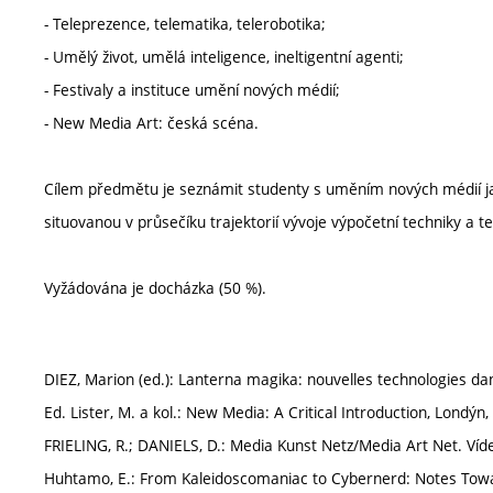
- Teleprezence, telematika, telerobotika;
- Umělý život, umělá inteligence, ineltigentní agenti;
- Festivaly a instituce umění nových médií;
- New Media Art: česká scéna.
Cílem předmětu je seznámit studenty s uměním nových médií 
situovanou v průsečíku trajektorií vývoje výpočetní techniky a t
Vyžádována je docházka (50 %).
DIEZ, Marion (ed.): Lanterna magika: nouvelles technologies dan
Ed. Lister, M. a kol.: New Media: A Critical Introduction, Londýn
FRIELING, R.; DANIELS, D.: Media Kunst Netz/Media Art Net. Víd
Huhtamo, E.: From Kaleidoscomaniac to Cybernerd: Notes Toward