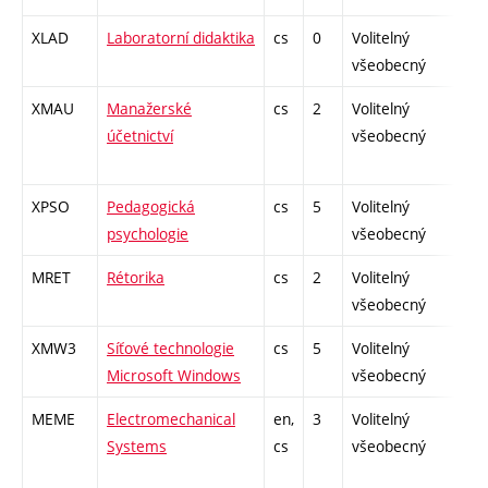
XLAD
Laboratorní didaktika
cs
0
Volitelný
-
všeobecný
XMAU
Manažerské
cs
2
Volitelný
-
účetnictví
všeobecný
XPSO
Pedagogická
cs
5
Volitelný
-
psychologie
všeobecný
MRET
Rétorika
cs
2
Volitelný
-
všeobecný
XMW3
Síťové technologie
cs
5
Volitelný
-
Microsoft Windows
všeobecný
MEME
Electromechanical
en,
3
Volitelný
-
Systems
cs
všeobecný