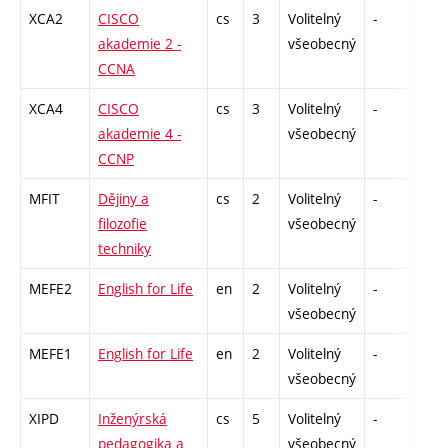
XCA2
CISCO
cs
3
Volitelný
-
zk
akademie 2 -
všeobecný
CCNA
XCA4
CISCO
cs
3
Volitelný
-
zk
akademie 4 -
všeobecný
CCNP
MFIT
Dějiny a
cs
2
Volitelný
-
zá
filozofie
všeobecný
techniky
MEFE2
English for Life
en
2
Volitelný
-
zk
všeobecný
MEFE1
English for Life
en
2
Volitelný
-
kl
všeobecný
XIPD
Inženýrská
cs
5
Volitelný
-
zk
pedagogika a
všeobecný