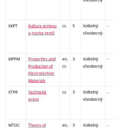
XKPT
Kultura projevu
cs
5
Volitelný
-
zá
a tvorba textů
všeobecný
MPPM
Properties and
en,
3
Volitelný
-
kl
Production of
cs
všeobecný
Electrotechnic
Materials
XTPR
Technické
cs
3
Volitelný
-
zá
právo
všeobecný
MTOC
Theory of
en,
3
Volitelný
-
kl