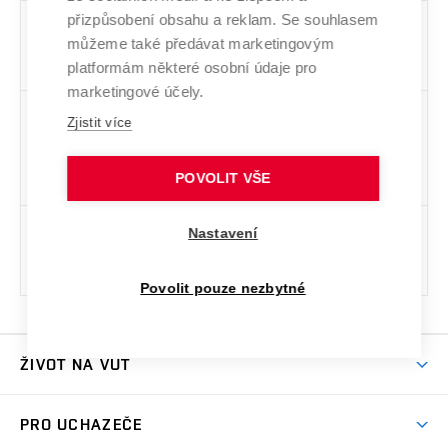
M-KAM
2
MEFE1
,
MEFE2
přizpůsobení obsahu a reklam. Se souhlasem
můžeme také předávat marketingovým
LZS VV
platformám některé osobní údaje pro
A
marketingové účely.
M-KAM
2 - 21
XCA1
,
XCA3
,
XCA5
,
XMAU
,
XCA2
,
XCA4
,
Zjistit více
LZS VV
MFIT
,
MEME
,
MESI
,
MMEN
,
XPOM
,
B
XPOU
,
MPSY
,
MARC
,
MEDS
,
XEPO
,
XKPT
,
POVOLIT VŠE
MPPM
,
XTPR
,
MTOC
M-KAM
1 - 4
MDRE
,
MPSO
,
MMAT
,
MMNM
Nastavení
TN
matem.
Povolit pouze nezbytné
ŽIVOT NA VUT
Atmosféra VUT
PRO UCHAZEČE
Prostory školy