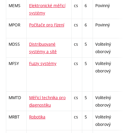
MEMS
Elektronické měřicí
cs
6
Povinný
-
systémy
MPOR
Počítače pro řízení
cs
6
Povinný
-
MDSS
Distribuované
cs
5
Volitelný
-
systémy a sítě
oborový
MFSY
Fuzzy systémy
cs
5
Volitelný
-
oborový
MMTD
Měřicí technika pro
cs
5
Volitelný
-
diagnostiku
oborový
MRBT
Robotika
cs
5
Volitelný
-
oborový