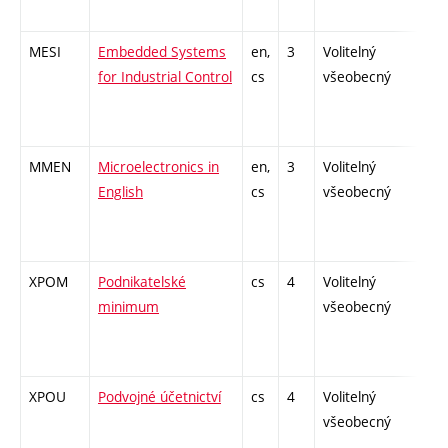
MESI
Embedded Systems
en,
3
Volitelný
-
for Industrial Control
cs
všeobecný
MMEN
Microelectronics in
en,
3
Volitelný
-
English
cs
všeobecný
XPOM
Podnikatelské
cs
4
Volitelný
-
minimum
všeobecný
XPOU
Podvojné účetnictví
cs
4
Volitelný
-
všeobecný