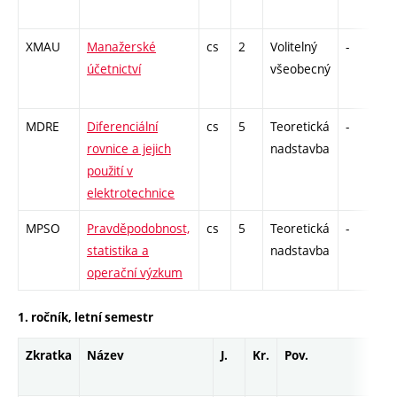
XMAU
Manažerské
cs
2
Volitelný
-
z
účetnictví
všeobecný
MDRE
Diferenciální
cs
5
Teoretická
-
z
rovnice a jejich
nadstavba
použití v
elektrotechnice
MPSO
Pravděpodobnost,
cs
5
Teoretická
-
z
statistika a
nadstavba
operační výzkum
1. ročník, letní semestr
Zkratka
Název
J.
Kr.
Pov.
Pro