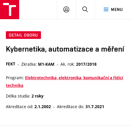
VUT
PŘIHLÁSIT
HLEDAT
MENU
SE
DETAIL OBORU
Kybernetika, automatizace a měření
FEKT
Zkratka:
Ak. rok:
M1-KAM
2017/2018
Program:
Elektrotechnika, elektronika, komunikační a řídicí
technika
Délka studia:
2 roky
Akreditace od:
Akreditace do:
2.1.2002
31.7.2021