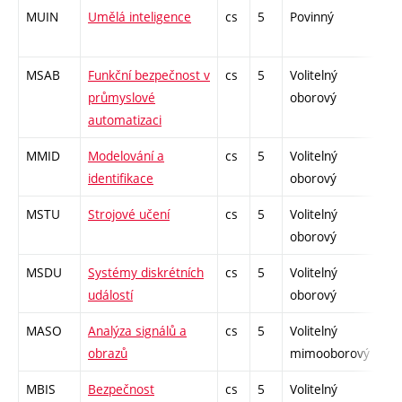
MUIN
Umělá inteligence
cs
5
Povinný
-
MSAB
Funkční bezpečnost v
cs
5
Volitelný
-
průmyslové
oborový
automatizaci
MMID
Modelování a
cs
5
Volitelný
-
identifikace
oborový
MSTU
Strojové učení
cs
5
Volitelný
-
oborový
MSDU
Systémy diskrétních
cs
5
Volitelný
-
událostí
oborový
MASO
Analýza signálů a
cs
5
Volitelný
-
obrazů
mimooborový
MBIS
Bezpečnost
cs
5
Volitelný
-