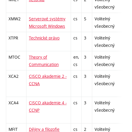
všeobecný
XMW2
Serverové systémy
cs
5
Volitelný
-
Microsoft Windows
všeobecný
XTPR
Technické právo
cs
3
Volitelný
-
všeobecný
MTOC
Theory of
en,
3
Volitelný
-
Communication
cs
všeobecný
XCA2
CISCO akademie 2 -
cs
3
Volitelný
-
CCNA
všeobecný
XCA4
CISCO akademie 4 -
cs
3
Volitelný
-
CCNP
všeobecný
MFIT
Dějiny a filozofie
cs
2
Volitelný
-