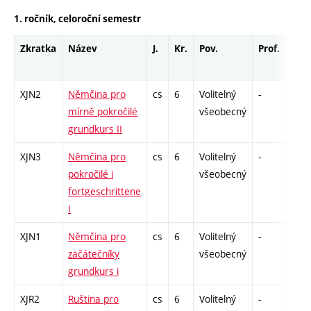
1. ročník, celoroční semestr
Zkratka
Název
J.
Kr.
Pov.
Prof.
Uk.
XJN2
Němčina pro
cs
6
Volitelný
-
zá,z
mírně pokročilé
všeobecný
grundkurs II
XJN3
Němčina pro
cs
6
Volitelný
-
zá,z
pokročilé i
všeobecný
fortgeschrittene
I
XJN1
Němčina pro
cs
6
Volitelný
-
zá,z
začátečníky
všeobecný
grundkurs i
XJR2
Ruština pro
cs
6
Volitelný
-
zá,z