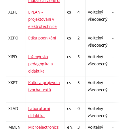
Industrial Control
XEPL
EPLAN -
cs
4
Volitelný
-
kl
projektování v
všeobecný
elektrotechnice
XEPO
Etika podnikání
cs
2
Volitelný
-
z
všeobecný
XIPD
Inženýrská
cs
5
Volitelný
-
z
pedagogika a
všeobecný
didaktika
XKPT
Kultura projevu a
cs
5
Volitelný
-
z
tvorba textů
všeobecný
XLAD
Laboratorní
cs
0
Volitelný
-
z
didaktika
všeobecný
MMEN
Microelectronics
en,
3
Volitelný
-
kl