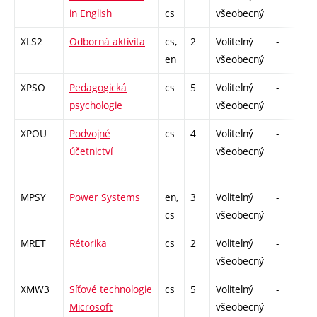
in English
cs
všeobecný
XLS2
Odborná aktivita
cs,
2
Volitelný
-
z
en
všeobecný
XPSO
Pedagogická
cs
5
Volitelný
-
z
psychologie
všeobecný
XPOU
Podvojné
cs
4
Volitelný
-
z
účetnictví
všeobecný
MPSY
Power Systems
en,
3
Volitelný
-
kl
cs
všeobecný
MRET
Rétorika
cs
2
Volitelný
-
z
všeobecný
XMW3
Síťové technologie
cs
5
Volitelný
-
z
Microsoft
všeobecný