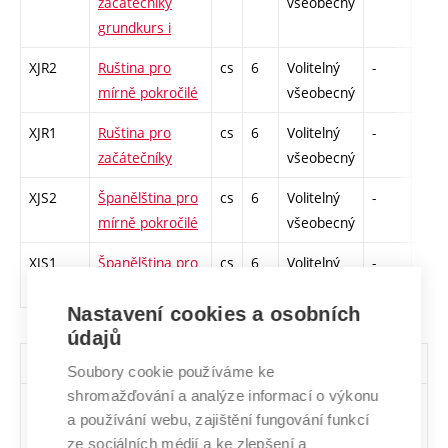
začátečníky
všeobecný
grundkurs i
XJR2
Ruština pro
cs
6
Volitelný
-
zá,z
mírně pokročilé
všeobecný
XJR1
Ruština pro
cs
6
Volitelný
-
zá,z
začátečníky
všeobecný
XJS2
Španělština pro
cs
6
Volitelný
-
zá,z
mírně pokročilé
všeobecný
XJS1
Španělština pro
cs
6
Volitelný
-
zá,z
začátečníky
všeobecný
Nastavení cookies a osobních
údajů
Všechny skupiny volitelných předmětů
Soubory cookie používáme ke
shromažďování a analýze informací o výkonu
Sk.
Počet
Předměty
a používání webu, zajištění fungování funkcí
předm.
ze sociálních médií a ke zlepšení a