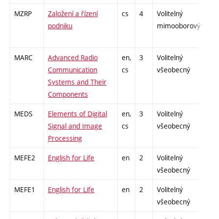
MZRP
Založení a řízení
cs
4
Volitelný
-
podniku
mimooborový
MARC
Advanced Radio
en,
3
Volitelný
-
Communication
cs
všeobecný
Systems and Their
Components
MEDS
Elements of Digital
en,
3
Volitelný
-
Signal and Image
cs
všeobecný
Processing
MEFE2
English for Life
en
2
Volitelný
-
všeobecný
MEFE1
English for Life
en
2
Volitelný
-
všeobecný