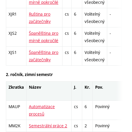
mírně pokročilé
všeobecný
XJR1
Ruština pro
cs
6
Volitelný
-
zá,z
začátečníky
všeobecný
XJS2
Španělština pro
cs
6
Volitelný
-
zá,z
mírně pokročilé
všeobecný
XJS1
Španělština pro
cs
6
Volitelný
-
zá,z
začátečníky
všeobecný
2. ročník, zimní semestr
Zkratka
Název
J.
Kr.
Pov.
Pro
MAUP
Automatizace
cs
6
Povinný
-
procesů
MM2K
Semestrální práce 2
cs
2
Povinný
-