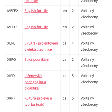
techniky
všeobecný
MEFE2
English for Life
en
2
Volitelný
-
všeobecný
MEFE1
English for Life
en
2
Volitelný
-
všeobecný
XEPL
EPLAN - projektování
cs
4
Volitelný
-
v elektrotechnice
všeobecný
XEPO
Etika podnikání
cs
2
Volitelný
-
všeobecný
XIPD
Inženýrská
cs
5
Volitelný
-
pedagogika a
všeobecný
didaktika
XKPT
Kultura projevu a
cs
5
Volitelný
-
tvorba textů
všeobecný