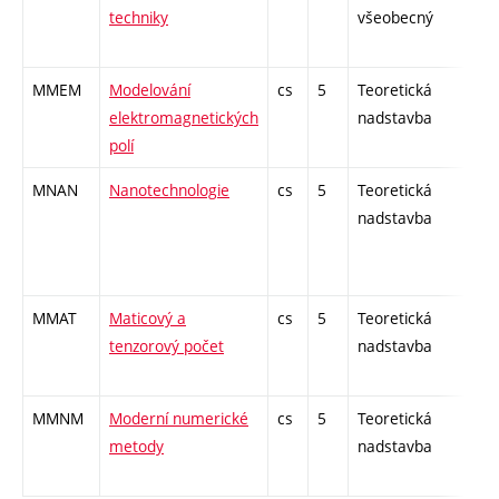
techniky
všeobecný
MMEM
Modelování
cs
5
Teoretická
-
elektromagnetických
nadstavba
polí
MNAN
Nanotechnologie
cs
5
Teoretická
-
nadstavba
MMAT
Maticový a
cs
5
Teoretická
-
tenzorový počet
nadstavba
MMNM
Moderní numerické
cs
5
Teoretická
-
metody
nadstavba