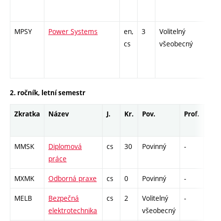
MPSY
Power Systems
en,
3
Volitelný
-
cs
všeobecný
2. ročník, letní semestr
Zkratka
Název
J.
Kr.
Pov.
Prof.
Uk.
MMSK
Diplomová
cs
30
Povinný
-
zá
práce
MXMK
Odborná praxe
cs
0
Povinný
-
zá
MELB
Bezpečná
cs
2
Volitelný
-
zk
elektrotechnika
všeobecný