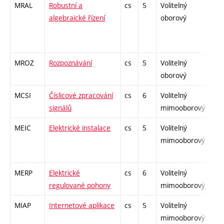
MRAL
Robustní a
cs
5
Volitelný
-
algebraické řízení
oborový
MROZ
Rozpoznávání
cs
5
Volitelný
-
oborový
MCSI
Číslicové zpracování
cs
6
Volitelný
-
signálů
mimooborový
MEIC
Elektrické instalace
cs
5
Volitelný
-
mimooborový
MERP
Elektrické
cs
6
Volitelný
-
regulované pohony
mimooborový
MIAP
Internetové aplikace
cs
5
Volitelný
-
mimooborový