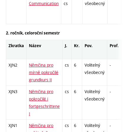
Communication
cs
všeobecný
2. ročník, celoroční semestr
Zkratka
Název
J.
Kr.
Pov.
Prof.
Uk.
XJN2
Němčina pro
cs
6
Volitelný
-
zá,z
mírně pokročilé
všeobecný
grundkurs II
XJN3
Němčina pro
cs
6
Volitelný
-
zá,z
pokročilé i
všeobecný
fortgeschrittene
I
XJN1
Němčina pro
cs
6
Volitelný
-
zá,z