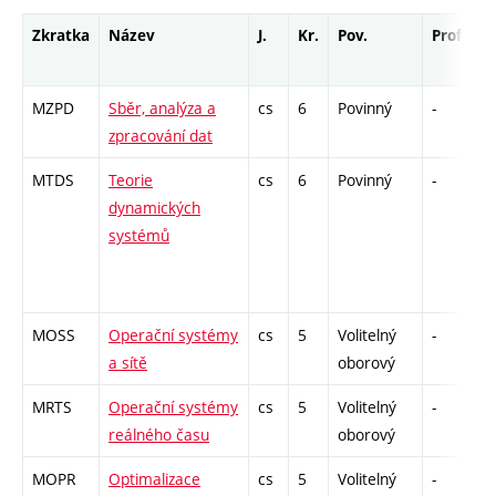
Zkratka
Název
J.
Kr.
Pov.
Prof.
U
MZPD
Sběr, analýza a
cs
6
Povinný
-
z
zpracování dat
MTDS
Teorie
cs
6
Povinný
-
z
dynamických
systémů
MOSS
Operační systémy
cs
5
Volitelný
-
z
a sítě
oborový
MRTS
Operační systémy
cs
5
Volitelný
-
z
reálného času
oborový
MOPR
Optimalizace
cs
5
Volitelný
-
z