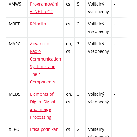
XMW5
Programování
cs
5
Volitelný
-
zk
v .NET a C#
všeobecný
MRET
Rétorika
cs
2
Volitelný
-
zá
všeobecný
MARC
Advanced
en,
3
Volitelný
-
kl
Radio
cs
všeobecný
Communication
Systems and
Their
Components
MEDS
Elements of
en,
3
Volitelný
-
kl
Digital Signal
cs
všeobecný
and Image
Processing
XEPO
Etika podnikání
cs
2
Volitelný
-
zá
všeobecný