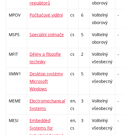
regulátorů
oborový
MPOV
Počítačové vidění
cs
6
Volitelný
-
z
oborový
MSPS
Speciální snímače
cs
5
Volitelný
-
z
oborový
MFIT
Dějiny a filozofie
cs
2
Volitelný
-
z
techniky
všeobecný
XMW1
Desktop systémy
cs
5
Volitelný
-
z
Microsoft
všeobecný
Windows
MEME
Electromechanical
en,
3
Volitelný
-
kl
Systems
cs
všeobecný
MESI
Embedded
en,
3
Volitelný
-
kl
Systems for
cs
všeobecný