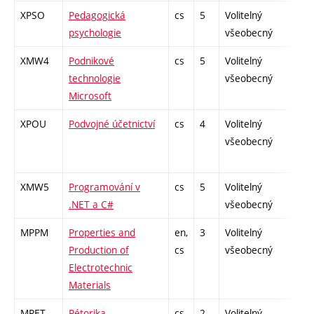
XPSO
Pedagogická
cs
5
Volitelný
-
psychologie
všeobecný
XMW4
Podnikové
cs
5
Volitelný
-
technologie
všeobecný
Microsoft
XPOU
Podvojné účetnictví
cs
4
Volitelný
-
všeobecný
XMW5
Programování v
cs
5
Volitelný
-
.NET a C#
všeobecný
MPPM
Properties and
en,
3
Volitelný
-
Production of
cs
všeobecný
Electrotechnic
Materials
MRET
Rétorika
cs
2
Volitelný
-