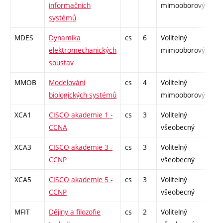
informačních
mimooborový
systémů
MDES
Dynamika
cs
6
Volitelný
-
elektromechanických
mimooborový
soustav
MMOB
Modelování
cs
4
Volitelný
-
biologických systémů
mimooborový
XCA1
CISCO akademie 1 -
cs
3
Volitelný
-
CCNA
všeobecný
XCA3
CISCO akademie 3 -
cs
3
Volitelný
-
CCNP
všeobecný
XCA5
CISCO akademie 5 -
cs
3
Volitelný
-
CCNP
všeobecný
MFIT
Dějiny a filozofie
cs
2
Volitelný
-