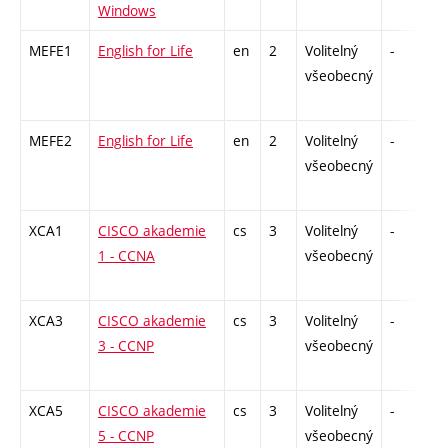
Windows
MEFE1
English for Life
en
2
Volitelný
-
kl
všeobecný
MEFE2
English for Life
en
2
Volitelný
-
z
všeobecný
XCA1
CISCO akademie
cs
3
Volitelný
-
z
1 - CCNA
všeobecný
XCA3
CISCO akademie
cs
3
Volitelný
-
z
3 - CCNP
všeobecný
XCA5
CISCO akademie
cs
3
Volitelný
-
z
5 - CCNP
všeobecný