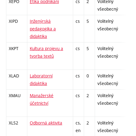
XEPO
Etika podnikání
cs
2
Volitelný
-
všeobecný
XIPD
Inženýrská
cs
5
Volitelný
-
pedagogika a
všeobecný
didaktika
XKPT
Kultura projevu a
cs
5
Volitelný
-
tvorba textů
všeobecný
XLAD
Laboratorní
cs
0
Volitelný
-
didaktika
všeobecný
XMAU
Manažerské
cs
2
Volitelný
-
účetnictví
všeobecný
XLS2
Odborná aktivita
cs,
2
Volitelný
-
en
všeobecný