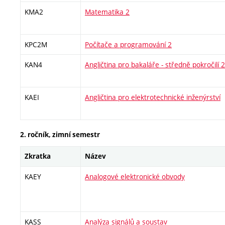
KMA2
Matematika 2
KPC2M
Počítače a programování 2
KAN4
Angličtina pro bakaláře - středně pokročilí 2
KAEI
Angličtina pro elektrotechnické inženýrství
2. ročník, zimní semestr
Zkratka
Název
KAEY
Analogové elektronické obvody
KASS
Analýza signálů a soustav