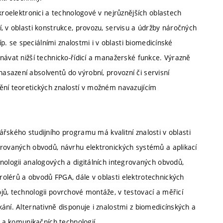
kroelektronici a technologové v nejrůznějších oblastech
, v oblasti konstrukce, provozu, servisu a údržby náročných
íp. se speciálními znalostmi i v oblasti biomedicínské
návat nižší technicko-řídicí a manažerské funkce. Výrazně
sazení absolventů do výrobní, provozní či servisní
ění teoretických znalostí v možném navazujícím
ého studijního programu má kvalitní znalosti v oblasti
grovaných obvodů, návrhu elektronických systémů a aplikací
nologii analogových a digitálních integrovaných obvodů,
olérů a obvodů FPGA, dále v oblasti elektrotechnických
jů, technologii povrchové montáže, v testovací a měřicí
ání. Alternativně disponuje i znalostmi z biomedicínských a
h a komunikačních technologií.