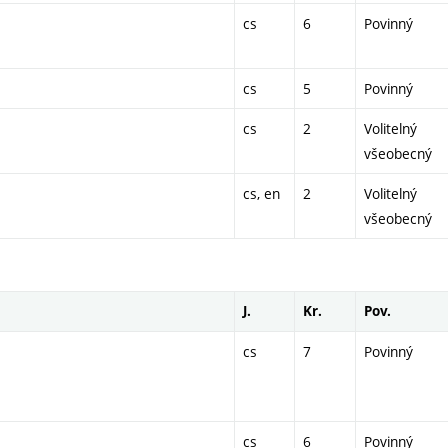
cs
6
Povinný
cs
5
Povinný
cs
2
Volitelný
všeobecný
cs, en
2
Volitelný
všeobecný
J.
Kr.
Pov.
cs
7
Povinný
cs
6
Povinný