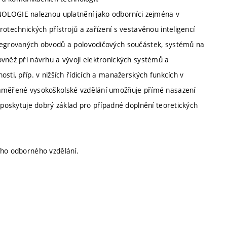
LOGIE naleznou uplatnění jako odborníci zejména v
otechnických přístrojů a zařízení s vestavěnou inteligencí
ntegrovaných obvodů a polovodičových součástek, systémů na
ovněž při návrhu a vývoji elektronických systémů a
sti, příp. v nižších řídicích a manažerských funkcích v
zaměřené vysokoškolské vzdělání umožňuje přímé nasazení
a poskytuje dobrý základ pro případné doplnění teoretických
ího odborného vzdělání.