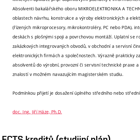
Absolventi bakalářského oboru MIKROELEKTRONIKA A TECHNO
oblastech návrhu, konstrukce a výroby elektronických a elektr
(řízených mikroprocesory, mikrokontroléry, PC nebo PDA), i
deskách s plošnými spoji a povrchovou montáží. Uplatní se r
zakázkových integrovaných obvodů, v obchodní a servisní činno
elektronických firmách a společnostech. Výrazně prakticky 
absolventů do výrobní, provozní či servisní technické praxe 
znalostí v možném navazujícím magisterském studiu.
Podmínkou přijetí je dosažení úplného středního nebo středn
doc. Ing. Jiří Háze, Ph.D.
CTS kreditů (studijní plán)