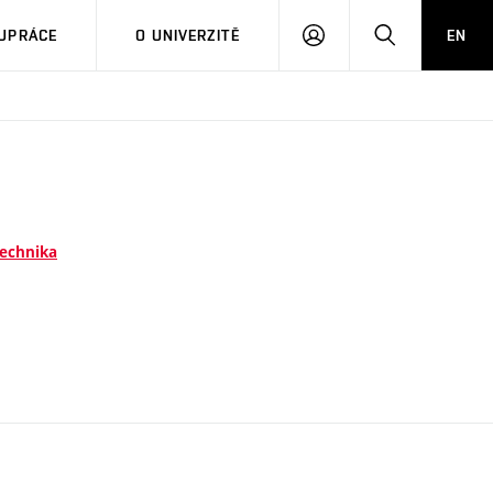
PŘIHLÁSIT
HLEDAT
UPRÁCE
O UNIVERZITĚ
EN
SE
technika