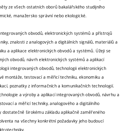
ěty ze všech ostatních oborů bakalářského studijního
mické, manažersko správní nebo ekologické.
e integrovaných obvodů, elektronických systémů a přístrojů
niky, znalosti z analogových a digitálních signálů, materiálů a
iku a aplikace elektronických obvodů a systémů. Úžeji se
aných obvodů, návrh elektronických systémů a aplikací
logii integrovaných obvodů, technologii elektronických
vé montáže, testovací a měřicí techniku, ekonomiku a
likací, poznatky z informačních a komunikačních technologií.
echnologie a výroby a aplikací integrovaných obvodů, návrhu a
estovací a měřicí techniky, analogového a digitálního
íky dostatečně širokému základu aplikačně zaměřeného
solventa na všechny konkrétní požadavky jeho budoucí
ektrotechniky.