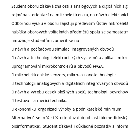
Student oboru získává znalosti z analogových a digitálních si
zejména s orientací na mikroelektroniku, na návrh elektronic
Odbornou výuku v oboru zajišťují především Ústav mikroelekt
nabídka oborových volitelných předmětů spolu se samostatn
umožňuje studentům zaměřit se na
 návrh a počítačovou simulaci integrovaných obvodů,
 návrh a technologii elektronických systémů a aplikací mikr
programování mikrokontrolerů a obvodů FPGA,
 mikroelektronické senzory, mikro- a nanotechnologie,
 technologii analogových a digitálních integrovaných obvodů
 návrh a výrobu desek plošných spojů, technologii povrcho
 testovací a měřicí techniku,
 ekonomiku, organizaci výroby a podnikatelské minimum.
Alternativně se může též orientovat do oblasti biomedicínských
bioinformatika). Student získává i důkladné poznatky z infor