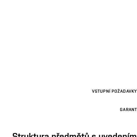
VSTUPNÍ POŽADAVKY
GARANT
Struktura předmětů s uvedením E