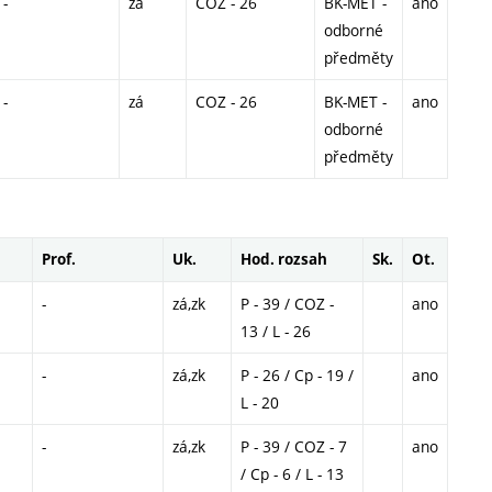
-
zá
COZ - 26
BK-MET -
ano
odborné
předměty
-
zá
COZ - 26
BK-MET -
ano
odborné
předměty
Prof.
Uk.
Hod. rozsah
Sk.
Ot.
-
zá,zk
P - 39 / COZ -
ano
13 / L - 26
-
zá,zk
P - 26 / Cp - 19 /
ano
L - 20
-
zá,zk
P - 39 / COZ - 7
ano
/ Cp - 6 / L - 13