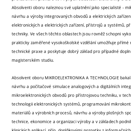
Absolventi oboru naleznou své uplatnění jako specialisté - mi
návrhu a výroby integrovaných obvodů a elektrických zařízení
elektronických a elektrických zařízení, přístrojů a systémů, př
techniky. Ve všech těchto oblastech jsou rovněž schopni vyko
prakticky zaměřené vysokoškolské vzdělání umožňuje přímé na
technické praxe a poskytuje dobrý základ pro případné dopln
magisterském studiu.
Absolvent oboru MIKROELEKTRONIKA A TECHNOLOGIE bakalářsk
návrhu a počítačové simulace analogových a digitálních inte
mikroelektronických obvodů pro přístrojovou techniku, v tech
technologii elektronických systémů, programování mikrokontr
materiálů a výrobních procesů, návrhu a výroby plošných spo
technice, ekonomice a organizaci výroby a v základech podnik
klinických aplikací, příp. doplňkovými poznatky z informačníc