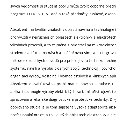
svých vědomostí si student oboru může zvolit odborné předm
programu FEKT VUT v Brně a také předměty jazykové, ekono
Absolvent má kvalitní znalosti v oblasti návrhu a technologi
pro využití v nejrůznějších oblastech elektroniky a elektrotech
výrobních procesů, a to zejména s orientací na mikroelektron
student kvalifikuje na návrh a počítačovou simulaci integrov
mikroelektronických obvodů pro přístrojovou techniku, techno
systémů, návrh a výrobu plošných spojů, technologii povrcho
organizaci výroby, volitelně i biomedicínských a klinických ap
Absolvent je kvalifikován v problematice návrhu, simulace, t
aplikací technogie výroby elektrických zařízení, přístrojové, t
zpracování a lékařské diagnostické a protetické techniky. D
oborového studia je přitom zajištěna vysoká adaptabilita ab
profesionální praxe, a to i v jiných oblastech elektroniky a el