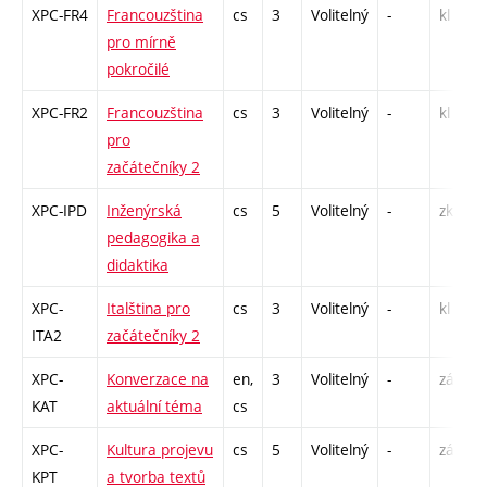
XPC-FR4
Francouzština
cs
3
Volitelný
-
kl
pro mírně
pokročilé
XPC-FR2
Francouzština
cs
3
Volitelný
-
kl
pro
začátečníky 2
XPC-IPD
Inženýrská
cs
5
Volitelný
-
zk
pedagogika a
didaktika
XPC-
Italština pro
cs
3
Volitelný
-
kl
ITA2
začátečníky 2
XPC-
Konverzace na
en,
3
Volitelný
-
zá,zk
KAT
aktuální téma
cs
XPC-
Kultura projevu
cs
5
Volitelný
-
zá
KPT
a tvorba textů