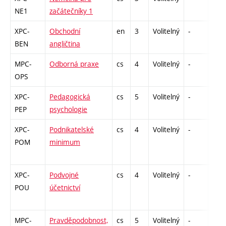
NE1
začátečníky 1
XPC-
Obchodní
en
3
Volitelný
-
zá,z
BEN
angličtina
MPC-
Odborná praxe
cs
4
Volitelný
-
zá
OPS
XPC-
Pedagogická
cs
5
Volitelný
-
zá,z
PEP
psychologie
XPC-
Podnikatelské
cs
4
Volitelný
-
zá
POM
minimum
XPC-
Podvojné
cs
4
Volitelný
-
zk
POU
účetnictví
MPC-
Pravděpodobnost,
cs
5
Volitelný
-
zá,z