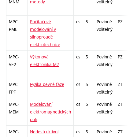
MNM
metody
volitelný
MPC-
Počítačové
cs
5
Povinně
PZ
kl
PME
modelování v
volitelný
silnoproudé
elektrotechnice
MPC-
Výkonová
cs
5
Povinně
PZ
zá
VE2
elektronika M2
volitelný
MPC-
Fyzika pevné fáze
cs
5
Povinně
ZT
zá
FPF
volitelný
MPC-
Modelování
cs
5
Povinně
ZT
zá
MEM
elektromagnetických
volitelný
polí
MPC-
Nedestruktivní
cs
5
Povinně
ZT
zá