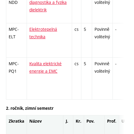
NDD
diagnostika a fyzika
volitelný
dielektrik
MPC-
Elektrotepelná
cs
5
Povinně
-
zá
ELT
technika
volitelný
MPC-
Kvalita elektrické
cs
5
Povinně
-
zá
PQ1
energie a EMC
volitelný
2. ročník, zimní semestr
Zkratka
Název
J.
Kr.
Pov.
Prof.
Uk.