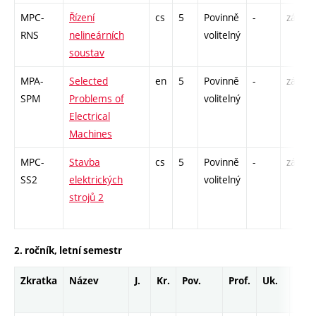
MPC-
Řízení
cs
5
Povinně
-
zá,zk
RNS
nelineárních
volitelný
soustav
MPA-
Selected
en
5
Povinně
-
zá,zk
SPM
Problems of
volitelný
Electrical
Machines
MPC-
Stavba
cs
5
Povinně
-
zá,zk
SS2
elektrických
volitelný
strojů 2
2. ročník, letní semestr
Zkratka
Název
J.
Kr.
Pov.
Prof.
Uk.
Hod
roz