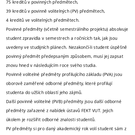
75 kreditů v povinných předmětech,
39 kreditů v povinně volitelných (PV) předmětech,
4 kreditů ve volitelných předmětech.
Povinné předměty (včetně semestrálního projektu) absolvuje
student zpravidla v semestrech a ročnících tak, jak jsou
uvedeny ve studijních plánech. Nezakončí-li student úspěšně
povinný předmět předepsaným způsobem, musí jej zapsat
znovu hned v následujícím roce svého studia.
Povinně volitelné předměty profilujícího základu (PVA) jsou
oborově zaměřené odborné předměty, které profilují
studenta do užších oblastí jeho zájmů.
Další povinně volitelné (PVB) předměty jsou další odborné
předměty zařazené z nabídek ústavů FEKT VUT. Jejich
úkolem je rozšířit odborné znalosti studentů.
PV předměty si pro daný akademický rok volí student sám z