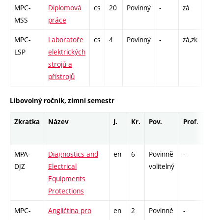
MPC-
Diplomová
cs
20
Povinný
-
zá
VD -
MSS
práce
52
MPC-
Laboratoře
cs
4
Povinný
-
zá,zk
L - 
LSP
elektrických
strojů a
přístrojů
Libovolný ročník, zimní semestr
Zkratka
Název
J.
Kr.
Pov.
Prof.
Uk.
MPA-
Diagnostics and
en
6
Povinně
-
zk
DJZ
Electrical
volitelný
Equipments
Protections
MPC-
Angličtina pro
en
2
Povinně
-
kl