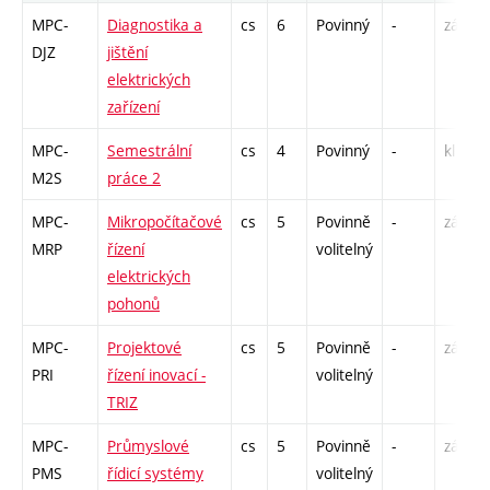
MPC-
Diagnostika a
cs
6
Povinný
-
zá,zk
DJZ
jištění
elektrických
zařízení
MPC-
Semestrální
cs
4
Povinný
-
kl
M2S
práce 2
MPC-
Mikropočítačové
cs
5
Povinně
-
zá,zk
MRP
řízení
volitelný
elektrických
pohonů
MPC-
Projektové
cs
5
Povinně
-
zá,zk
PRI
řízení inovací -
volitelný
TRIZ
MPC-
Průmyslové
cs
5
Povinně
-
zá,zk
PMS
řídicí systémy
volitelný