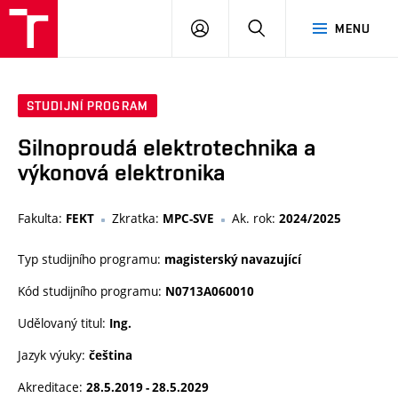
VUT
PŘIHLÁSIT
HLEDAT
MENU
SE
STUDIJNÍ PROGRAM
Silnoproudá elektrotechnika a
výkonová elektronika
Fakulta:
Zkratka:
Ak. rok:
FEKT
MPC-SVE
2024/2025
Typ studijního programu:
magisterský navazující
Kód studijního programu:
N0713A060010
Udělovaný titul:
Ing.
Jazyk výuky:
čeština
Akreditace:
28.5.2019 - 28.5.2029