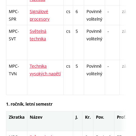
MPC-
Signálové
cs
6
Povinně
-
zá,zk
SPR
procesory
volitelný
MPC-
Světelná
cs
5
Povinně
-
zá,zk
SVT
technika
volitelný
MPC-
Technika
cs
5
Povinně
-
zá,zk
TVN
vysokých napětí
volitelný
1. ročník, letní semestr
Zkratka
Název
J.
Kr.
Pov.
Prof.
Uk