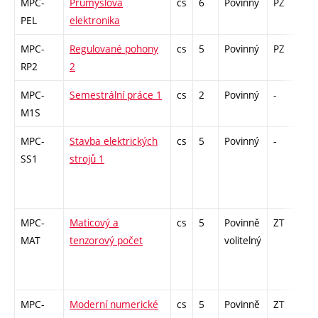
MPC-
Průmyslová
cs
6
Povinný
PZ
zk
PEL
elektronika
MPC-
Regulované pohony
cs
5
Povinný
PZ
zá
RP2
2
MPC-
Semestrální práce 1
cs
2
Povinný
-
zá
M1S
MPC-
Stavba elektrických
cs
5
Povinný
-
zá
SS1
strojů 1
MPC-
Maticový a
cs
5
Povinně
ZT
zá
MAT
tenzorový počet
volitelný
MPC-
Moderní numerické
cs
5
Povinně
ZT
zá