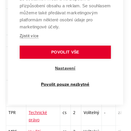
elektráren
přizpůsobení obsahu a reklam. Se souhlasem
můžeme také předávat marketingovým
MPC-
Projektové
cs
5
Volitelný
-
zá,zk
platformám některé osobní údaje pro
PRI
řízení inovací -
marketingové účely.
TRIZ
Zjistit více
RET
Rétorika
cs
2
Volitelný
-
kl
XPC-
Serverové
cs
5
Volitelný
-
zk
POVOLIT VŠE
MW2
systémy
Microsoft
Nastavení
Windows
Povolit pouze nezbytné
MPC-
Technická
en
2
Volitelný
-
zá,zk
TAP
angličtina pro
pokročilé
TPR
Technické
cs
2
Volitelný
-
zá
právo