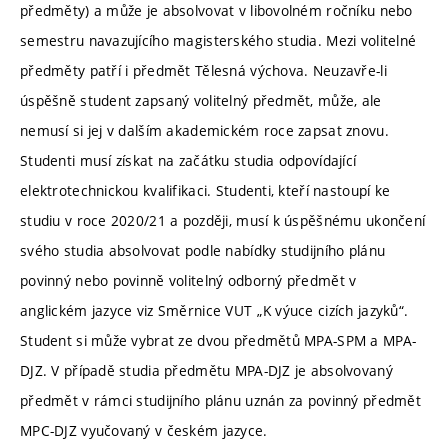
předměty) a může je absolvovat v libovolném ročníku nebo
semestru navazujícího magisterského studia. Mezi volitelné
předměty patří i předmět Tělesná výchova. Neuzavře-li
úspěšně student zapsaný volitelný předmět, může, ale
nemusí si jej v dalším akademickém roce zapsat znovu.
Studenti musí získat na začátku studia odpovídající
elektrotechnickou kvalifikaci. Studenti, kteří nastoupí ke
studiu v roce 2020/21 a později, musí k úspěšnému ukončení
svého studia absolvovat podle nabídky studijního plánu
povinný nebo povinně volitelný odborný předmět v
anglickém jazyce viz Směrnice VUT „K výuce cizích jazyků“.
Student si může vybrat ze dvou předmětů MPA-SPM a MPA-
DJZ. V případě studia předmětu MPA-DJZ je absolvovaný
předmět v rámci studijního plánu uznán za povinný předmět
MPC-DJZ vyučovaný v českém jazyce.