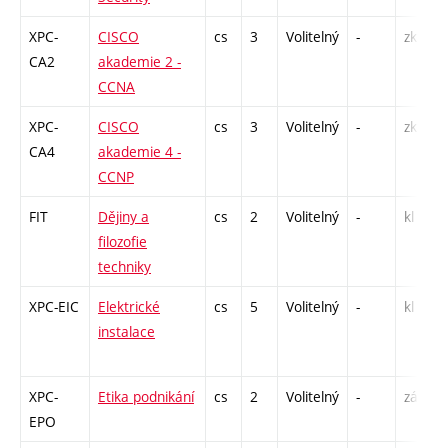
XPC-
CISCO
cs
3
Volitelný
-
zk
CA2
akademie 2 -
CCNA
XPC-
CISCO
cs
3
Volitelný
-
zk
CA4
akademie 4 -
CCNP
FIT
Dějiny a
cs
2
Volitelný
-
kl
filozofie
techniky
XPC-EIC
Elektrické
cs
5
Volitelný
-
kl
instalace
XPC-
Etika podnikání
cs
2
Volitelný
-
zá
EPO