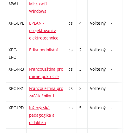
MW1
Microsoft
Windows
XPC-EPL
EPLAN -
cs
4
Volitelný
-
kl
projektování v
elektrotechnice
XPC-
Etika podnikání
cs
2
Volitelný
-
zá
EPO
XPC-FR3
Francouzština pro
cs
3
Volitelný
-
kl
mírně pokročilé
XPC-FR1
Francouzština pro
cs
3
Volitelný
-
kl
začátečníky 1
XPC-IPD
Inženýrská
cs
5
Volitelný
-
zk
pedagogika a
didaktika