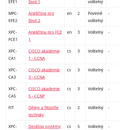
EFE1
život 1
volitelný
MPC-
Angličtina pro
en
2
Povinně
-
zá,z
EFE2
život 2
volitelný
XPC-
Angličtina pro FCE
en
3
Volitelný
-
kl
FCE1
1
XPC-
CISCO akademie
cs
3
Volitelný
-
zk
CA1
1 - CCNA
XPC-
CISCO akademie
cs
3
Volitelný
-
zk
CA3
3 - CCNA
XPC-
CISCO akademie
cs
3
Volitelný
-
zk
CA5
5 - CCNP
FIT
Dějiny a filozofie
cs
2
Volitelný
-
kl
techniky
XPC-
Desktop systémy
cs
5
Volitelný
-
zk