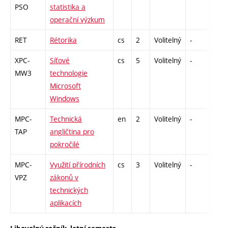
PSO
statistika a
operační výzkum
RET
Rétorika
cs
2
Volitelný
-
kl
XPC-
Síťové
cs
5
Volitelný
-
zk
MW3
technologie
Microsoft
Windows
MPC-
Technická
en
2
Volitelný
-
zá,z
TAP
angličtina pro
pokročilé
MPC-
Využití přírodních
cs
3
Volitelný
-
zk
VPZ
zákonů v
technických
aplikacích