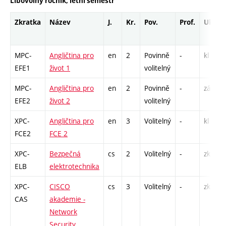
Libovolný ročník, letní semestr
Zkratka
Název
J.
Kr.
Pov.
Prof.
Uk.
MPC-
Angličtina pro
en
2
Povinně
-
kl
EFE1
život 1
volitelný
MPC-
Angličtina pro
en
2
Povinně
-
zá,zk
EFE2
život 2
volitelný
XPC-
Angličtina pro
en
3
Volitelný
-
kl
FCE2
FCE 2
XPC-
Bezpečná
cs
2
Volitelný
-
zk
ELB
elektrotechnika
XPC-
CISCO
cs
3
Volitelný
-
zk
CAS
akademie -
Network
Security