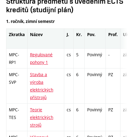
Struktura předmětů s uvedením ECTS
kreditů (studijní plán)
1. ročník, zimní semestr
Zkratka
Název
J.
Kr.
Pov.
Prof.
Uk.
MPC-
Regulované
cs
5
Povinný
-
zá,zk
RP1
pohony 1
MPC-
Stavba a
cs
6
Povinný
PZ
zá,zk
SVP
výroba
elektrických
přístrojů
MPC-
Teorie
cs
6
Povinný
PZ
zá,zk
TES
elektrických
strojů