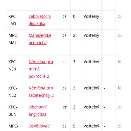
XPC-
Laboratorní
cs
0
Volitelný
-
zá
LAD
didaktika
MPC-
Manažerské
cs
2
Volitelný
-
zá
MAU
účetnictví
XPC-
Němčina pro
cs
3
Volitelný
-
kl
NE4
mírně
pokročilé 2
XPC-
Němčina pro
cs
3
Volitelný
-
kl
NE2
začátečníky 2
XPC-
Obchodní
en
3
Volitelný
-
zá,zk
BEN
angličtina
MPC-
Osvětlovací
cs
5
Volitelný
-
zá,zk