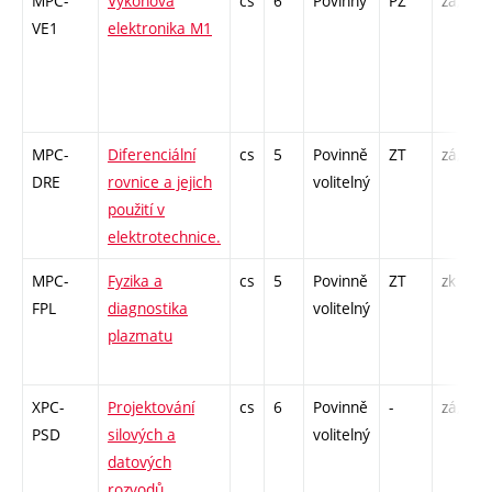
MPC-
Výkonová
cs
6
Povinný
PZ
zá,zk
VE1
elektronika M1
MPC-
Diferenciální
cs
5
Povinně
ZT
zá,zk
DRE
rovnice a jejich
volitelný
použití v
elektrotechnice.
MPC-
Fyzika a
cs
5
Povinně
ZT
zk
FPL
diagnostika
volitelný
plazmatu
XPC-
Projektování
cs
6
Povinně
-
zá,zk
PSD
silových a
volitelný
datových
rozvodů