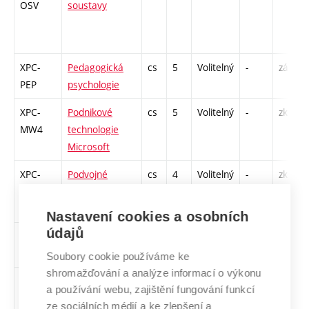
OSV
soustavy
XPC-
Pedagogická
cs
5
Volitelný
-
zá,zk
PEP
psychologie
XPC-
Podnikové
cs
5
Volitelný
-
zk
MW4
technologie
Microsoft
XPC-
Podvojné
cs
4
Volitelný
-
zk
POU
účetnictví
Nastavení cookies a osobních
údajů
XPC-
Programování
cs
5
Volitelný
-
zk
MW5
v .NET a C#
Soubory cookie používáme ke
shromažďování a analýze informací o výkonu
XPC-PFV
Projektování
cs
2
Volitelný
-
zá
a používání webu, zajištění fungování funkcí
fotovoltaických
ze sociálních médií a ke zlepšení a