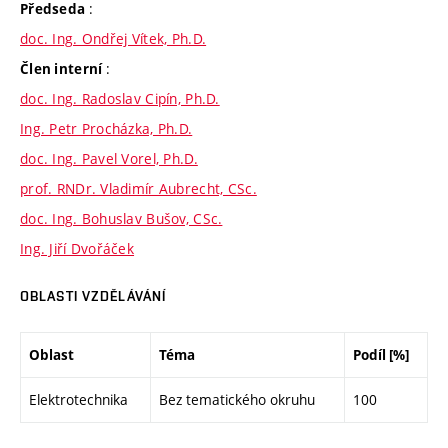
:
Předseda
doc. Ing. Ondřej Vítek, Ph.D.
:
Člen interní
doc. Ing. Radoslav Cipín, Ph.D.
Ing. Petr Procházka, Ph.D.
doc. Ing. Pavel Vorel, Ph.D.
prof. RNDr. Vladimír Aubrecht, CSc.
doc. Ing. Bohuslav Bušov, CSc.
Ing. Jiří Dvořáček
OBLASTI VZDĚLÁVÁNÍ
Oblast
Téma
Podíl [%]
Elektrotechnika
Bez tematického okruhu
100