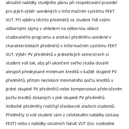
aktuální nabídky studijního plánu při respektování pravidel
pro jejich výběr uvedených v Informačním systému FEKT
VUT. Při výběru těchto předmětů se student řídí svými
odbornými zájmy s ohledem na odbornou oblast
studovaného programu a anotací předmětu uvedené v
charakteristikách předmětů v Informačním systému FEKT
VUT. Výběr PV předmětů v jednotlivých semestrech si
student volí tak, aby při ukončení svého studia dosáhl
alespoň předepsané minimum kreditů v každé skupině PV
předmětů, přitom nezískání minimálního počtu kreditů v
jedné skupině PV předmětů nelze kompenzovat překročením
počtu kreditů získaných v jiné skupině PV předmětů.
Volitelné předměty rozšiřují všeobecné znalosti studentů.
Předměty si volí student sám z celofakultní nabídky (ústavy
FEKT) nebo z nabídky ostatních fakult VUT (tzv. svobodné