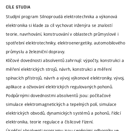
CÍLE STUDIA
Studijní program Silnoproudá elektrotechnika a výkonová
elektronika si klade za cíl vychovat inženýra se znalostí
teorie, navrhování, konstruování v oblastech průmyslové i
spotřební elektrotechniky, elektroenergetiky, automobilového
průmyslu a železniční dopravy.
Klíčové dovednosti absolventů zahrnují: výpočty, konstrukci a
měření elektrických strojů, návrh, konstrukci a měření
spínacích přístrojů, návrh a vývoj výkonové elektroniky, vývoj,
aplikace a oživování elektrických regulovaných pohonů.
Podpůrnými dovednostmi absolventů jsou: počítačové
simulace elektromagnetických a tepelných polí, simulace
elektrických obvodů, dynamických systémů a pohonů, řídicí
elektronika, teorie regulace a číslicové řízení.
Úspěšní absolventi programu jsou ceněnými odborníky ve