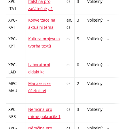
XPC-
Italština pro
cs
3
Volitelný
-
kl
ITA1
začátečníky 1
XPC-
Konverzace na
en,
3
Volitelný
-
zá,z
KAT
aktuální téma
cs
XPC-
Kultura projevu a
cs
5
Volitelný
-
zá
KPT
tvorba textů
XPC-
Laboratorní
cs
0
Volitelný
-
zá
LAD
didaktika
MPC-
Manažerské
cs
2
Volitelný
-
zá
MAU
účetnictví
XPC-
Němčina pro
cs
3
Volitelný
-
kl
NE3
mírně pokročilé 1
XPC-
Němčina pro
cs
3
Volitelný
-
kl