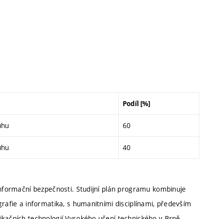
Podíl [%]
uhu
60
uhu
40
informační bezpečnosti. Studijní plán programu kombinuje
grafie a informatika, s humanitními disciplínami, především
ikačních technologií Vysokého učení technického v Brně.