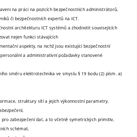
aveni na práci na pozicích bezpečnostních administrátorů,
vníků či bezpečnostních expertů na ICT.
ostní architekturu ICT systémů a zhodnotit souvisejících
vat nejen funkci stávajících
entační aspekty, na nichž jsou existující bezpečnostní
, personální a administrativní požadavky stanovené
ího směru elektrotechnika ve smyslu § 19 bodu (2) písm. a)
ormace, struktury sítí a jejich výkonnostní parametry,
zabezpečení,
é pro zabezpečení dat, a to včetně symetrických primitiv,
xních schémat,