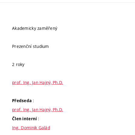
Akademicky zaměřený
Prezenční studium
2 roky
prof. Ing. Jan Hajný, Ph.D.
:
Předseda
prof. Ing. Jan Hajný, Ph.D.
:
Člen interní
Ing. Dominik Galád