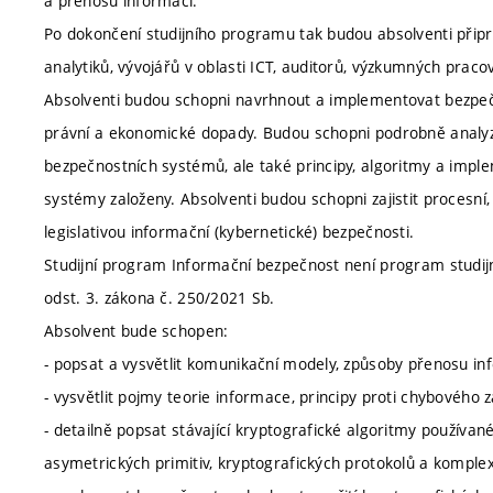
a přenosu informací.
Po dokončení studijního programu tak budou absolventi připr
analytiků, vývojářů v oblasti ICT, auditorů, výzkumných praco
Absolventi budou schopni navrhnout a implementovat bezpečn
právní a ekonomické dopady. Budou schopni podrobně analyzo
bezpečnostních systémů, ale také principy, algoritmy a implem
systémy založeny. Absolventi budou schopni zajistit procesní
legislativou informační (kybernetické) bezpečnosti.
Studijní program Informační bezpečnost není program studijn
odst. 3. zákona č. 250/2021 Sb.
Absolvent bude schopen:
- popsat a vysvětlit komunikační modely, způsoby přenosu inf
- vysvětlit pojmy teorie informace, principy proti chybového 
- detailně popsat stávající kryptografické algoritmy používan
asymetrických primitiv, kryptografických protokolů a komple