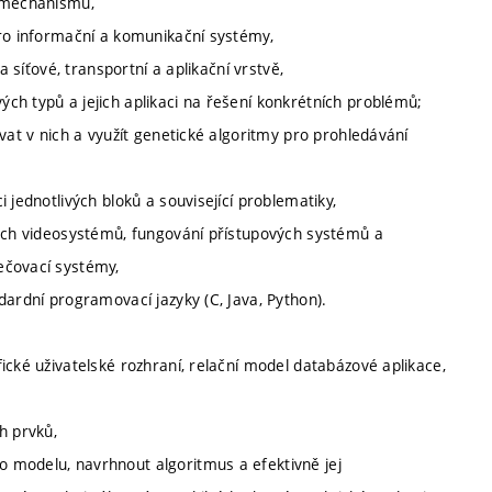
h mechanismů,
pro informační a komunikační systémy,
a síťové, transportní a aplikační vrstvě,
ch typů a jejich aplikaci na řešení konkrétních problémů;
vat v nich a využít genetické algoritmy pro prohledávání
 jednotlivých bloků a související problematiky,
vých videosystémů, fungování přístupových systémů a
ečovací systémy,
dardní programovací jazyky (C, Java, Python).
ické uživatelské rozhraní, relační model databázové aplikace,
h prvků,
 modelu, navrhnout algoritmus a efektivně jej