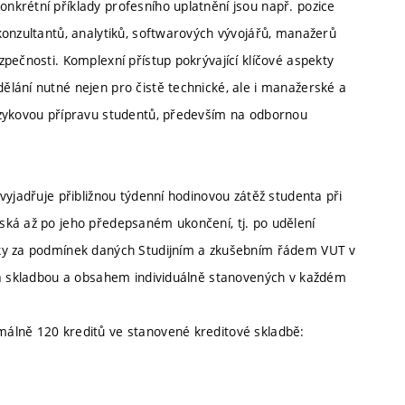
krétní příklady profesního uplatnění jsou např. pozice
konzultantů, analytiků, softwarových vývojářů, manažerů
pečnosti. Komplexní přístup pokrývající klíčové aspekty
lání nutné nejen pro čistě technické, ale i manažerské a
azykovou přípravu studentů, především na odbornou
vyjadřuje přibližnou týdenní hodinovou zátěž studenta při
ská až po jeho předepsaném ukončení, tj. po udělení
šky za podmínek daných Studijním a zkušebním řádem VUT v
T a skladbou a obsahem individuálně stanovených v každém
álně 120 kreditů ve stanovené kreditové skladbě: