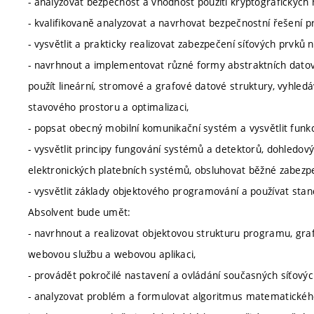
- analyzovat bezpečnost a vhodnost použití kryptografickýc
- kvalifikovaně analyzovat a navrhovat bezpečnostní řešení 
- vysvětlit a prakticky realizovat zabezpečení síťových prvků n
- navrhnout a implementovat různé formy abstraktních datový
použít lineární, stromové a grafové datové struktury, vyhledá
stavového prostoru a optimalizaci,
- popsat obecný mobilní komunikační systém a vysvětlit funkci
- vysvětlit principy fungování systémů a detektorů, dohledo
elektronických platebních systémů, obsluhovat běžné zabezp
- vysvětlit základy objektového programování a používat stan
Absolvent bude umět:
- navrhnout a realizovat objektovou strukturu programu, graf
webovou službu a webovou aplikaci,
- provádět pokročilé nastavení a ovládání současných síťovýc
- analyzovat problém a formulovat algoritmus matematického