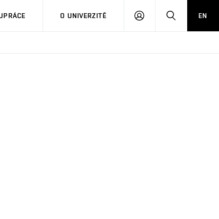
PŘIHLÁSIT
HLEDAT
UPRÁCE
O UNIVERZITĚ
EN
SE