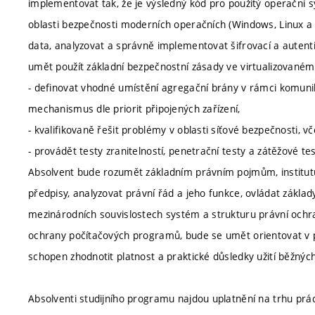
implementovat tak, že je výsledný kód pro použitý operační sy
oblasti bezpečnosti moderních operačních (Windows, Linux 
data, analyzovat a správně implementovat šifrovací a aute
umět použít základní bezpečnostní zásady ve virtualizovaném
- definovat vhodné umístění agregační brány v rámci komuni
mechanismus dle priorit připojených zařízení,
- kvalifikovaně řešit problémy v oblasti síťové bezpečnosti, 
- provádět testy zranitelností, penetrační testy a zátěžové tes
Absolvent bude rozumět základním právním pojmům, institut
předpisy, analyzovat právní řád a jeho funkce, ovládat základ
mezinárodních souvislostech systém a strukturu právní ochra
ochrany počítačových programů, bude se umět orientovat v p
schopen zhodnotit platnost a praktické důsledky užití běžnýc
Absolventi studijního programu najdou uplatnění na trhu prá