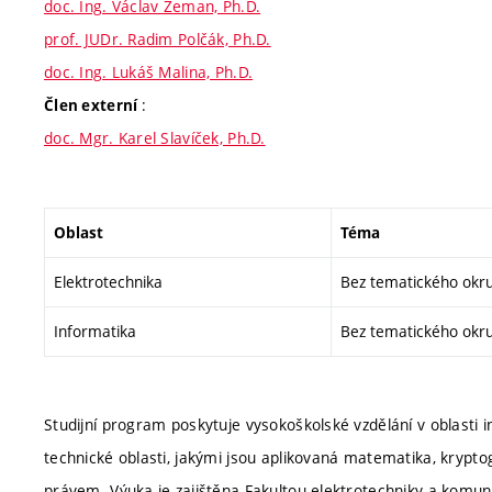
doc. Ing. Václav Zeman, Ph.D.
prof. JUDr. Radim Polčák, Ph.D.
doc. Ing. Lukáš Malina, Ph.D.
:
Člen externí
doc. Mgr. Karel Slavíček, Ph.D.
Oblast
Téma
Elektrotechnika
Bez tematického okr
Informatika
Bez tematického okr
Studijní program poskytuje vysokoškolské vzdělání v oblasti 
technické oblasti, jakými jsou aplikovaná matematika, krypto
právem. Výuka je zajištěna Fakultou elektrotechniky a komun