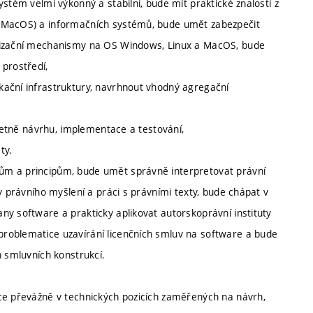
stém velmi výkonný a stabilní, bude mít praktické znalosti z
a MacOS) a informačních systémů, bude umět zabezpečit
ntizační mechanismy na OS Windows, Linux a MacOS, bude
 prostředí,
kační infrastruktury, navrhnout vhodný agregační
včetně návrhu, implementace a testování,
ty.
ům a principům, bude umět správně interpretovat právní
y právního myšlení a práci s právními texty, bude chápat v
ny software a prakticky aplikovat autorskoprávní instituty
roblematice uzavírání licenčních smluv na software a bude
h smluvních konstrukcí.
ce převážně v technických pozicích zaměřených na návrh,