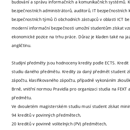
budování a správu informačních a komunikačních systémů. Kon
bezpečnostních administrátorů, auditorů, IT bezpečnostních 
bezpečnostních týmů či obchodních zástupců v oblasti ICT bez
moderní informační bezpečnosti umožní studentům získat vzdě
ekonomické pozice na trhu práce. Důraz je kladen také na j
angličtinu.
Studijní předměty jsou hodnoceny kredity podle ECTS. Kredit 
studiu daného předmětu. Kredity za daný předmět student zí
zápočtu, klasifikovaného zápočtu, případně vykonáním zkou
Brně, vnitřní normou Pravidla pro organizaci studia na FEK
předmětu.
Ve dvouletém magisterském studiu musí student získat minim
94 kreditů v povinných předmětech,
20 kreditů v povinně volitelných (PV) předmětech,