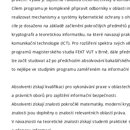
Cílem programu je komplexně připravit odborníky v oblasti in
realizovat mechanismy a systémy kybernetické ochrany s ohl
cíle je dosaženo na základě začlenění pokročilých předmětů 
kryptografii a teoretickou informatiku, na které navazují p
komunikační technologie (ICT). Pro rozšíření spektra svých v
programů magisterského studia FEKT VUT v Brně, dále před
lze začít studovat až po předchozím absolvování bakalářskéh
to nejlépe ve studijním programu zaměřeném na informační
Absolventi získají kvalifikaci pro vykonávání praxe v oblastech
a právních oborů pro zajištění informační bezpečnosti.
Absolventi získají znalosti pokročilé matematiky, moderní kry
znalosti jsou doplněny o znalosti relevantních oblastí práva.
V návaznosti na teoretické znalosti získají studenti praktické