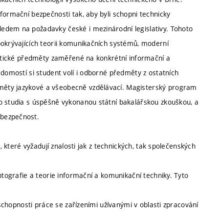
formační bezpečnosti tak, aby byli schopni technicky
edem na požadavky české i mezinárodní legislativy. Tohoto
pokrývajících teorii komunikačních systémů, moderní
raktické předměty zaměřené na konkrétní informační a
ědomostí si student volí i odborné předměty z ostatních
měty jazykové a všeobecně vzdělávací. Magisterský program
o studia s úspěšně vykonanou státní bakalářskou zkouškou, a
 bezpečnost.
, které vyžadují znalosti jak z technických, tak společenských
ptografie a teorie informační a komunikační techniky. Tyto
 schopnosti práce se zařízeními užívanými v oblasti zpracování