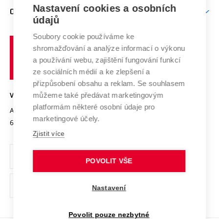
Zpracování osobních údajů uchazečů o studium
Firemní spolupráce
Mezinárodní vědecká rada
Nastavení cookies a osobních
O UNIVERZITĚ
Doktorské studium
Podpora podnikání
E-přihláška
údajů
Zahraniční spolupráce
Systém zajišťování kvality výzkumu
Profil univerzity
Spolupráce se školami
Soubory cookie používáme ke
Vysoké
Výzkumné infrastruktury
shromažďování a analýze informací o výkonu
Udržitelná univerzita
učení
Služby univerzity
Transfer znalostí
a používání webu, zajištění fungování funkcí
technické
Podnikavá univerzita / ContriBUTe
Mezinárodní dohody
ze sociálních médií a ke zlepšení a
Open Science
v
Bezpečná univerzita
přizpůsobení obsahu a reklam. Se souhlasem
Univerzitní sítě
Brně
Projekty
můžeme také předávat marketingovým
VYSOKÉ UČENÍ TECHNICKÉ V BRNĚ
Vyznamenání
platformám některé osobní údaje pro
Projekty ze strukturálních fondů
Antonínská 548/1
www.vut.cz
marketingové účely.
Organizační struktura
602 00 Brno
vut@vutbr.cz
Specifický výzkum
Zjistit více
Úřední deska
Ochrana osobních údajů
POVOLIT VŠE
(externí
Pracovní příležitosti
Nastavení
odkaz)
Podpora a rozvoj zaměstnanců a studujících
Povolit pouze nezbytné
Rovné příležitosti