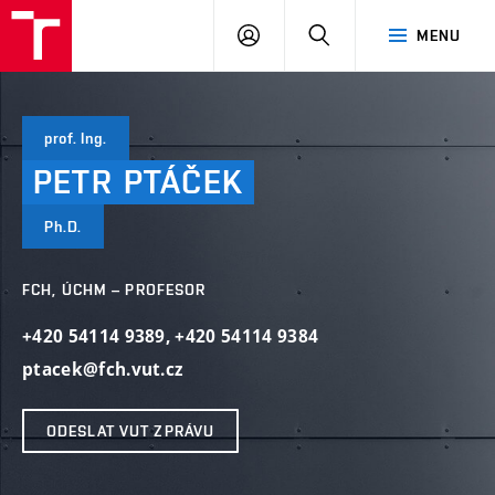
VUT
PŘIHLÁSIT
HLEDAT
MENU
SE
prof. Ing.
PETR
PTÁČEK
Ph.D.
FCH, ÚCHM – PROFESOR
+420 54114 9389
,
+420 54114 9384
ptacek@fch.vut.cz
ODESLAT VUT ZPRÁVU