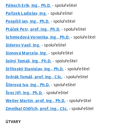
- spoluřešitel
Pálesch Erik, Ing., Ph.D.
- spoluřešitel
Pařízek Ladislav, Ing.
- spoluřešitel
Pospíšil Jan, Ing., Ph.D.
- spoluřešitel
Ptáček Petr, prof. Ing., Ph.D.
- spoluřešitel
Schmiedová Veronika, Ing., Ph.D.
- spoluřešitel
Siderov Vasil, Ing.
- spoluřešitel
Sionová Marcela, Ing.
- spoluřešitel
Solný Tomáš, Ing., Ph.D.
- spoluřešitel
Stříteský Stanislav, Ing., Ph.D.
- spoluřešitel
Svěrák Tomáš, prof. Ing., CSc.
- spoluřešitel
Šilerová Iva, Ing., Ph.D.
- spoluřešitel
Švec Jiří, Ing., Ph.D.
- spoluřešitel
Weiter Martin, prof. Ing., Ph.D.
- spoluřešitel
Zmeškal Oldřich, prof. Ing., CSc.
ÚTVARY