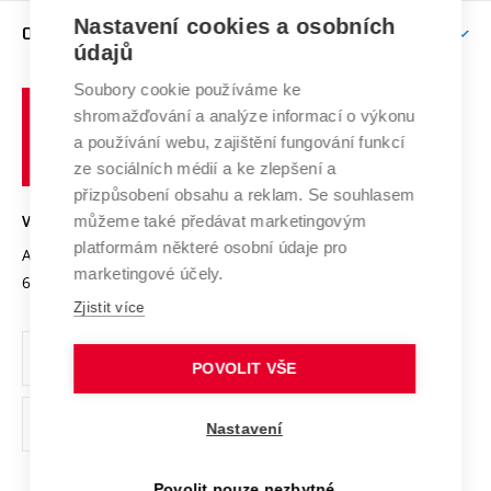
Zpracování osobních údajů uchazečů o studium
Firemní spolupráce
Nastavení cookies a osobních
Mezinárodní vědecká rada
O UNIVERZITĚ
Doktorské studium
Podpora podnikání
E-přihláška
údajů
Zahraniční spolupráce
Systém zajišťování kvality výzkumu
Profil univerzity
Soubory cookie používáme ke
Spolupráce se školami
Vysoké
Výzkumné infrastruktury
shromažďování a analýze informací o výkonu
Udržitelná univerzita
učení
Služby univerzity
Transfer znalostí
a používání webu, zajištění fungování funkcí
technické
Podnikavá univerzita / ContriBUTe
Mezinárodní dohody
ze sociálních médií a ke zlepšení a
Open Science
v
Bezpečná univerzita
přizpůsobení obsahu a reklam. Se souhlasem
Univerzitní sítě
Brně
Projekty
můžeme také předávat marketingovým
VYSOKÉ UČENÍ TECHNICKÉ V BRNĚ
Vyznamenání
platformám některé osobní údaje pro
Projekty ze strukturálních fondů
Antonínská 548/1
www.vut.cz
marketingové účely.
Organizační struktura
602 00 Brno
vut@vutbr.cz
Specifický výzkum
Zjistit více
Úřední deska
Ochrana osobních údajů
POVOLIT VŠE
(externí
Pracovní příležitosti
Nastavení
odkaz)
Podpora a rozvoj zaměstnanců a studujících
Povolit pouze nezbytné