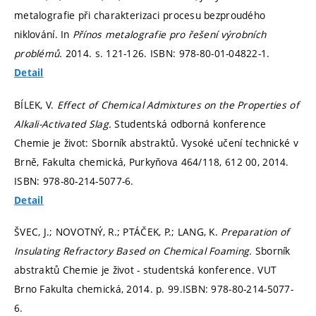
metalografie při charakterizaci procesu bezproudého
niklování. In
Přínos metalografie pro řešení výrobních
problémů.
2014.
s. 121-126.
ISBN: 978-80-01-04822-1.
Detail
BÍLEK, V.
Effect of Chemical Admixtures on the Properties of
Alkali-Activated Slag.
Studentská odborná konference
Chemie je život: Sborník abstraktů. Vysoké učení technické v
Brně, Fakulta chemická, Purkyňova 464/118, 612 00, 2014.
ISBN: 978-80-214-5077-6.
Detail
ŠVEC, J.; NOVOTNÝ, R.; PTÁČEK, P.; LANG, K.
Preparation of
Insulating Refractory Based on Chemical Foaming.
Sborník
abstraktů Chemie je život - studentská konference. VUT
Brno Fakulta chemická, 2014.
p. 99.
ISBN: 978-80-214-5077-
6.