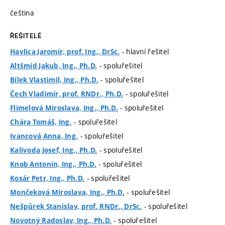
čeština
ŘEŠITELÉ
- hlavní řešitel
Havlica Jaromír, prof. Ing., DrSc.
- spoluřešitel
Altšmíd Jakub, Ing., Ph.D.
- spoluřešitel
Bílek Vlastimil, Ing., Ph.D.
- spoluřešitel
Čech Vladimír, prof. RNDr., Ph.D.
- spoluřešitel
Flimelová Miroslava, Ing., Ph.D.
- spoluřešitel
Chára Tomáš, Ing.
- spoluřešitel
Ivancová Anna, Ing.
- spoluřešitel
Kalivoda Josef, Ing., Ph.D.
- spoluřešitel
Knob Antonín, Ing., Ph.D.
- spoluřešitel
Kosár Petr, Ing., Ph.D.
- spoluřešitel
Mončeková Miroslava, Ing., Ph.D.
- spoluřešitel
Nešpůrek Stanislav, prof. RNDr., DrSc.
- spoluřešitel
Novotný Radoslav, Ing., Ph.D.