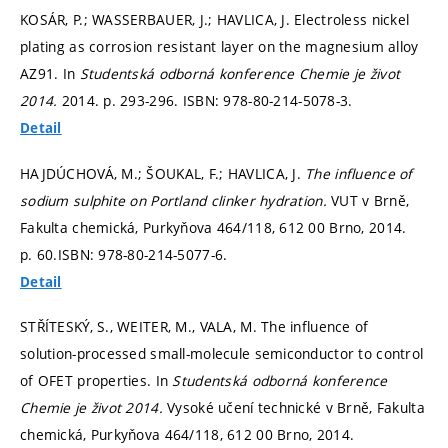
KOSÁR, P.; WASSERBAUER, J.; HAVLICA, J. Electroless nickel
plating as corrosion resistant layer on the magnesium alloy
AZ91. In
Studentská odborná konference Chemie je život
2014.
2014.
p. 293-296.
ISBN: 978-80-214-5078-3.
Detail
HAJDÚCHOVÁ, M.; ŠOUKAL, F.; HAVLICA, J.
The influence of
sodium sulphite on Portland clinker hydration.
VUT v Brně,
Fakulta chemická, Purkyňova 464/118, 612 00 Brno, 2014.
p. 60.
ISBN: 978-80-214-5077-6.
Detail
STŘÍTESKÝ, S., WEITER, M., VALA, M. The influence of
solution-processed small-molecule semiconductor to control
of OFET properties. In
Studentská odborná konference
Chemie je život 2014.
Vysoké učení technické v Brně, Fakulta
chemická, Purkyňova 464/118, 612 00 Brno, 2014.