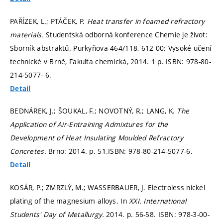
PAŘÍZEK, L.; PTÁČEK, P.
Heat transfer in foamed refractory
materials.
Studentská odborná konference Chemie je život:
Sborník abstraktů. Purkyňova 464/118, 612 00: Vysoké učení
technické v Brně, Fakulta chemická, 2014. 1 p. ISBN: 978-80-
214-5077- 6.
Detail
BEDNÁREK, J.; ŠOUKAL, F.; NOVOTNÝ, R.; LANG, K.
The
Application of Air-Entraining Admixtures for the
Development of Heat Insulating Moulded Refractory
Concretes.
Brno: 2014.
p. 51.
ISBN: 978-80-214-5077-6.
Detail
KOSÁR, P.; ZMRZLÝ, M.; WASSERBAUER, J. Electroless nickel
plating of the magnesium alloys. In
XXI. International
Students' Day of Metallurgy.
2014.
p. 56-58.
ISBN: 978-3-00-