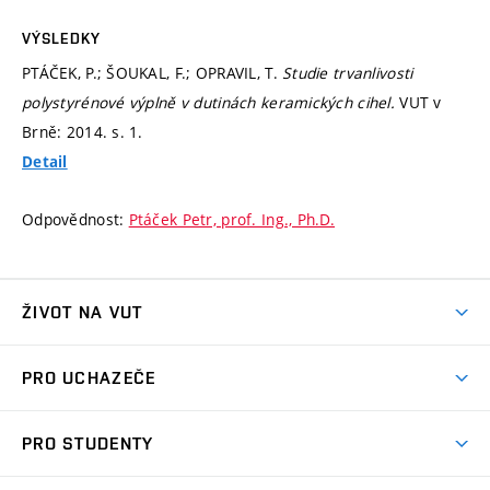
VÝSLEDKY
PTÁČEK, P.; ŠOUKAL, F.; OPRAVIL, T.
Studie trvanlivosti
polystyrénové výplně v dutinách keramických cihel.
VUT v
Brně: 2014.
s. 1.
Detail
Odpovědnost:
Ptáček Petr, prof. Ing., Ph.D.
ŽIVOT NA VUT
Atmosféra VUT
PRO UCHAZEČE
Prostory školy
Proč na VUT
Koleje
PRO STUDENTY
Studijní programy
Stravování
Předměty
Studijní předpisy
Studium a stáže v zahraničí
Stipendia