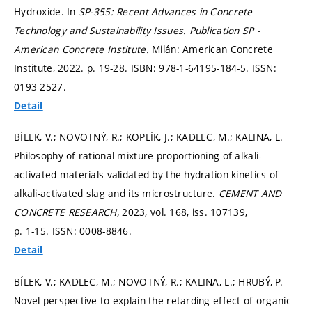
Hydroxide. In
SP-355: Recent Advances in Concrete
Technology and Sustainability Issues.
Publication SP -
American Concrete Institute.
Milán: American Concrete
Institute, 2022.
p. 19-28.
ISBN: 978-1-64195-184-5. ISSN:
0193-2527.
Detail
BÍLEK, V.; NOVOTNÝ, R.; KOPLÍK, J.; KADLEC, M.; KALINA, L.
Philosophy of rational mixture proportioning of alkali-
activated materials validated by the hydration kinetics of
alkali-activated slag and its microstructure.
CEMENT AND
CONCRETE RESEARCH,
2023, vol. 168, iss. 107139,
p. 1-15.
ISSN: 0008-8846.
Detail
BÍLEK, V.; KADLEC, M.; NOVOTNÝ, R.; KALINA, L.; HRUBÝ, P.
Novel perspective to explain the retarding effect of organic