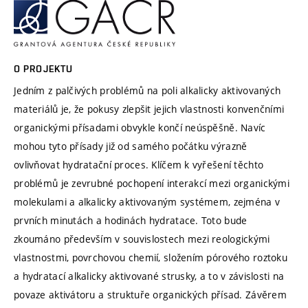
O PROJEKTU
Jedním z palčivých problémů na poli alkalicky aktivovaných
materiálů je, že pokusy zlepšit jejich vlastnosti konvenčními
organickými přísadami obvykle končí neúspěšně. Navíc
mohou tyto přísady již od samého počátku výrazně
ovlivňovat hydratační proces. Klíčem k vyřešení těchto
problémů je zevrubné pochopení interakcí mezi organickými
molekulami a alkalicky aktivovaným systémem, zejména v
prvních minutách a hodinách hydratace. Toto bude
zkoumáno především v souvislostech mezi reologickými
vlastnostmi, povrchovou chemií, složením pórového roztoku
a hydratací alkalicky aktivované strusky, a to v závislosti na
povaze aktivátoru a struktuře organických přísad. Závěrem