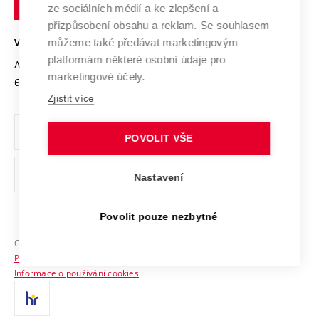
Podnikavá univerzita / ContriBUTe
Mezinárodní dohody
ze sociálních médií a ke zlepšení a
Open Science
v
Bezpečná univerzita
přizpůsobení obsahu a reklam. Se souhlasem
Univerzitní sítě
Brně
Projekty
můžeme také předávat marketingovým
VYSOKÉ UČENÍ TECHNICKÉ V BRNĚ
Vyznamenání
platformám některé osobní údaje pro
Projekty ze strukturálních fondů
Antonínská 548/1
www.vut.cz
marketingové účely.
Organizační struktura
602 00 Brno
vut@vutbr.cz
Specifický výzkum
Zjistit více
Úřední deska
Ochrana osobních údajů
POVOLIT VŠE
(externí
Pracovní příležitosti
Nastavení
odkaz)
Podpora a rozvoj zaměstnanců a studujících
Povolit pouze nezbytné
Rovné příležitosti
Copyright © 2026 VUT
Sociální bezpečí
Prohlášení o přístupnosti
HR Award
Informace o používání cookies
Kontakty