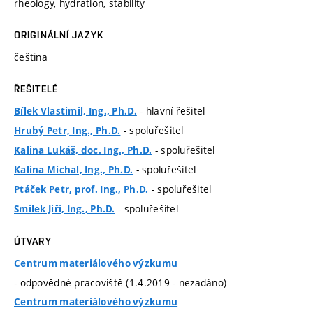
rheology, hydration, stability
ORIGINÁLNÍ JAZYK
čeština
ŘEŠITELÉ
- hlavní řešitel
Bílek Vlastimil, Ing., Ph.D.
- spoluřešitel
Hrubý Petr, Ing., Ph.D.
- spoluřešitel
Kalina Lukáš, doc. Ing., Ph.D.
- spoluřešitel
Kalina Michal, Ing., Ph.D.
- spoluřešitel
Ptáček Petr, prof. Ing., Ph.D.
- spoluřešitel
Smilek Jiří, Ing., Ph.D.
ÚTVARY
Centrum materiálového výzkumu
- odpovědné pracoviště (1.4.2019 - nezadáno)
Centrum materiálového výzkumu