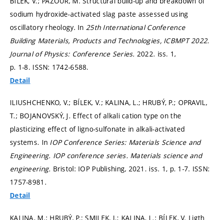
BÍLEK, V.; PAZOUR, M. Structural build-up and breakdown of
sodium hydroxide-activated slag paste assessed using
oscillatory rheology. In
25th International Conference
Building Materials, Products and Technologies, ICBMPT 2022.
Journal of Physics: Conference Series.
2022. iss. 1,
p. 1-8.
ISSN: 1742-6588.
Detail
ILIUSHCHENKO, V.; BÍLEK, V.; KALINA, L.; HRUBÝ, P.; OPRAVIL,
T.; BOJANOVSKÝ, J. Effect of alkali cation type on the
plasticizing effect of ligno-sulfonate in alkali-activated
systems. In
IOP Conference Series: Materials Science and
Engineering.
IOP conference series. Materials science and
engineering.
Bristol: IOP Publishing, 2021. iss. 1,
p. 1-7.
ISSN:
1757-8981.
Detail
KALINA, M.; HRUBÝ, P.; SMILEK, J.; KALINA, L.; BÍLEK, V. Ligth