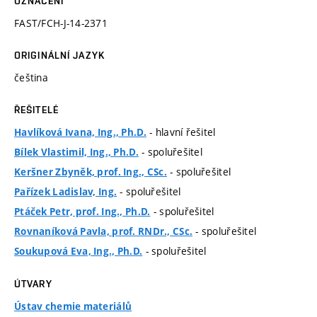
OZNAČENÍ
FAST/FCH-J-14-2371
ORIGINÁLNÍ JAZYK
čeština
ŘEŠITELÉ
- hlavní řešitel
Havlíková Ivana, Ing., Ph.D.
- spoluřešitel
Bílek Vlastimil, Ing., Ph.D.
- spoluřešitel
Keršner Zbyněk, prof. Ing., CSc.
- spoluřešitel
Pařízek Ladislav, Ing.
- spoluřešitel
Ptáček Petr, prof. Ing., Ph.D.
- spoluřešitel
Rovnaníková Pavla, prof. RNDr., CSc.
- spoluřešitel
Soukupová Eva, Ing., Ph.D.
ÚTVARY
Ústav chemie materiálů