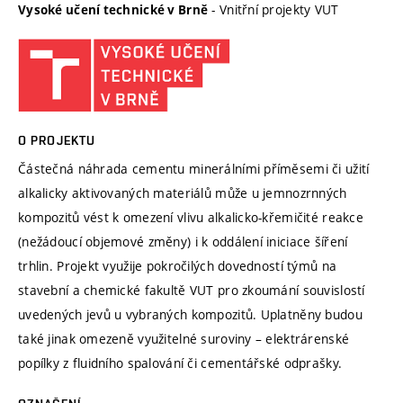
- Vnitřní projekty VUT
Vysoké učení technické v Brně
O PROJEKTU
Částečná náhrada cementu minerálními příměsemi či užití
alkalicky aktivovaných materiálů může u jemnozrnných
kompozitů vést k omezení vlivu alkalicko-křemičité reakce
(nežádoucí objemové změny) i k oddálení iniciace šíření
trhlin. Projekt využije pokročilých dovedností týmů na
stavební a chemické fakultě VUT pro zkoumání souvislostí
uvedených jevů u vybraných kompozitů. Uplatněny budou
také jinak omezeně využitelné suroviny – elektrárenské
popílky z fluidního spalování či cementářské odprašky.