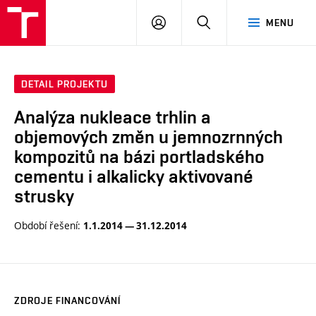
VUT
PŘIHLÁSIT
HLEDAT
MENU
SE
DETAIL PROJEKTU
Analýza nukleace trhlin a
objemových změn u jemnozrnných
kompozitů na bázi portladského
cementu i alkalicky aktivované
strusky
Období řešení:
1.1.2014 — 31.12.2014
ZDROJE FINANCOVÁNÍ