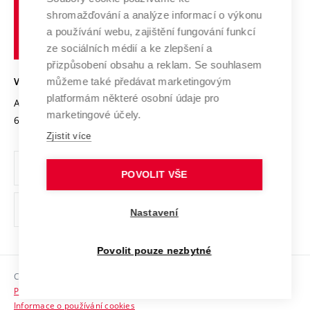
Vysoké
Výzkumné infrastruktury
shromažďování a analýze informací o výkonu
Udržitelná univerzita
učení
Služby univerzity
Transfer znalostí
a používání webu, zajištění fungování funkcí
technické
Podnikavá univerzita / ContriBUTe
Mezinárodní dohody
ze sociálních médií a ke zlepšení a
Open Science
v
Bezpečná univerzita
přizpůsobení obsahu a reklam. Se souhlasem
Univerzitní sítě
Brně
Projekty
můžeme také předávat marketingovým
VYSOKÉ UČENÍ TECHNICKÉ V BRNĚ
Vyznamenání
platformám některé osobní údaje pro
Projekty ze strukturálních fondů
Antonínská 548/1
www.vut.cz
marketingové účely.
Organizační struktura
602 00 Brno
vut@vutbr.cz
Specifický výzkum
Zjistit více
Úřední deska
Ochrana osobních údajů
POVOLIT VŠE
(externí
Pracovní příležitosti
Nastavení
odkaz)
Podpora a rozvoj zaměstnanců a studujících
Povolit pouze nezbytné
Rovné příležitosti
Copyright © 2026 VUT
Sociální bezpečí
Prohlášení o přístupnosti
HR Award
Informace o používání cookies