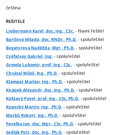
čeština
ŘEŠITELÉ
- hlavní řešitel
Liedermann Karel, doc. Ing., CSc.
- spoluřešitel
Bartlová Milada, doc. RNDr., Ph.D.
- spoluřešitel
Bogatyreva Naděžda, Mgr., Ph.D.
- spoluřešitel
Cséfalvay Gabriel, Ing.
- spoluřešitel
Grmela Lubomír, prof. Ing., CSc.
- spoluřešitel
Chvátal Miloš, Ing., Ph.D.
- spoluřešitel
Klampár Marián, Ing., Ph.D.
- spoluřešitel
Knápek Alexandr, doc. Ing., Ph.D.
- spoluřešitel
Koktavý Pavel, prof. Ing., CSc. Ph.D.
- spoluřešitel
Kopecký Martin, Ing., Ph.D.
- spoluřešitel
Macků Robert, Ing., Ph.D.
- spoluřešitel
Pavelka Jan, doc. Mgr., CSc. Ph.D.
- spoluřešitel
Sedlák Petr, doc. Ing., Ph.D.