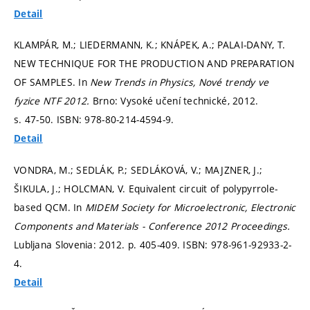
Detail
KLAMPÁR, M.; LIEDERMANN, K.; KNÁPEK, A.; PALAI-DANY, T.
NEW TECHNIQUE FOR THE PRODUCTION AND PREPARATION
OF SAMPLES. In
New Trends in Physics, Nové trendy ve
fyzice NTF 2012.
Brno: Vysoké učení technické, 2012.
s. 47-50.
ISBN: 978-80-214-4594-9.
Detail
VONDRA, M.; SEDLÁK, P.; SEDLÁKOVÁ, V.; MAJZNER, J.;
ŠIKULA, J.; HOLCMAN, V. Equivalent circuit of polypyrrole-
based QCM. In
MIDEM Society for Microelectronic, Electronic
Components and Materials - Conference 2012 Proceedings.
Lubljana Slovenia: 2012.
p. 405-409.
ISBN: 978-961-92933-2-
4.
Detail