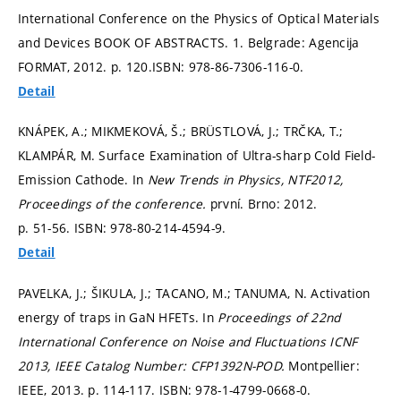
International Conference on the Physics of Optical Materials
and Devices BOOK OF ABSTRACTS. 1. Belgrade: Agencija
FORMAT, 2012.
p. 120.
ISBN: 978-86-7306-116-0.
Detail
KNÁPEK, A.; MIKMEKOVÁ, Š.; BRÜSTLOVÁ, J.; TRČKA, T.;
KLAMPÁR, M. Surface Examination of Ultra-sharp Cold Field-
Emission Cathode. In
New Trends in Physics, NTF2012,
Proceedings of the conference.
první. Brno: 2012.
p. 51-56.
ISBN: 978-80-214-4594-9.
Detail
PAVELKA, J.; ŠIKULA, J.; TACANO, M.; TANUMA, N. Activation
energy of traps in GaN HFETs. In
Proceedings of 22nd
International Conference on Noise and Fluctuations ICNF
2013, IEEE Catalog Number: CFP1392N-POD.
Montpellier:
IEEE, 2013.
p. 114-117.
ISBN: 978-1-4799-0668-0.