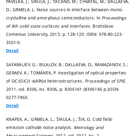
PAVELKA, J.; ŠIKULA, J.; TACANO, M.; CHVÁTAL, M.; DALLAEVA,
D.; GRMELA, L. Noise sources in interface between mono-
crystalline and amorphous semiconductors. In
Proceedings
of 8th solid state surfaces and interfaces.
Bratislava:
Comenius University, 2013.
p. 128-129.
ISBN: 978-80-223-
3501-0.
Detail
SAFARALIEV, G.; BILALOV, B.; DALLAEVA, D.; RAMAZANOV, S.;
GERAEV, K.; TOMÁNEK, P. Investigation of optical properties
of SiC/(SiC)1-x(AlN)x heterostructures.
Proceedings of SPIE,
2011, vol. 8306, iss. 8306,
p. 83061K1 (83061K6 p.)
ISSN:
0277-786X.
Detail
KNÁPEK, A.; GRMELA, L.; ŠIKULA, J.; ŠIK, O. Cold field-
emission cathode noise analysis.
Metrology and
Measurement Systems,
2012, vol. 2012, iss. 2,