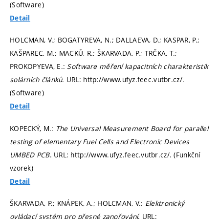
(Software)
Detail
HOLCMAN, V.; BOGATYREVA, N.; DALLAEVA, D.; KASPAR, P.;
KAŠPAREC, M.; MACKŮ, R.; ŠKARVADA, P.; TRČKA, T.;
PROKOPYEVA, E.:
Software měření kapacitních charakteristik
solárních článků
. URL: http://www.ufyz.feec.vutbr.cz/.
(Software)
Detail
KOPECKÝ, M.:
The Universal Measurement Board for parallel
testing of elementary Fuel Cells and Electronic Devices
UMBED PCB
. URL: http://www.ufyz.feec.vutbr.cz/. (Funkční
vzorek)
Detail
ŠKARVADA, P.; KNÁPEK, A.; HOLCMAN, V.:
Elektronický
ovládací systém pro přesné zanořování
. URL: