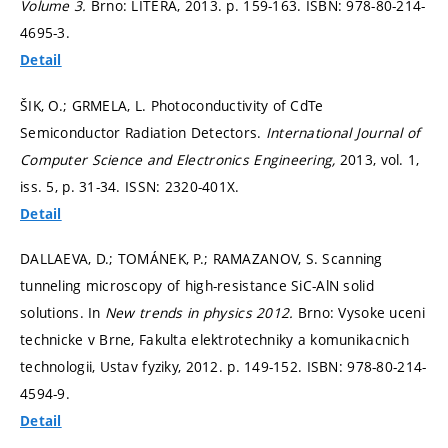
Volume 3.
Brno: LITERA, 2013.
p. 159-163.
ISBN: 978-80-214-
4695-3.
Detail
ŠIK, O.; GRMELA, L. Photoconductivity of CdTe
Semiconductor Radiation Detectors.
International Journal of
Computer Science and Electronics Engineering,
2013, vol. 1,
iss. 5,
p. 31-34.
ISSN: 2320-401X.
Detail
DALLAEVA, D.; TOMÁNEK, P.; RAMAZANOV, S. Scanning
tunneling microscopy of high-resistance SiC-AlN solid
solutions. In
New trends in physics 2012.
Brno: Vysoke uceni
technicke v Brne, Fakulta elektrotechniky a komunikacnich
technologii, Ustav fyziky, 2012.
p. 149-152.
ISBN: 978-80-214-
4594-9.
Detail