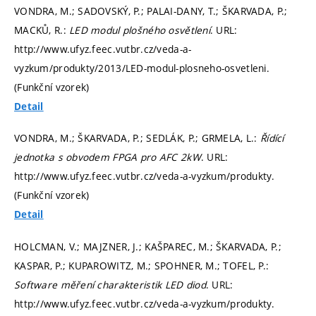
VONDRA, M.; SADOVSKÝ, P.; PALAI-DANY, T.; ŠKARVADA, P.;
MACKŮ, R.:
LED modul plošného osvětlení
. URL:
http://www.ufyz.feec.vutbr.cz/veda-a-
vyzkum/produkty/2013/LED-modul-plosneho-osvetleni.
(Funkční vzorek)
Detail
VONDRA, M.; ŠKARVADA, P.; SEDLÁK, P.; GRMELA, L.:
Řídící
jednotka s obvodem FPGA pro AFC 2kW
. URL:
http://www.ufyz.feec.vutbr.cz/veda-a-vyzkum/produkty.
(Funkční vzorek)
Detail
HOLCMAN, V.; MAJZNER, J.; KAŠPAREC, M.; ŠKARVADA, P.;
KASPAR, P.; KUPAROWITZ, M.; SPOHNER, M.; TOFEL, P.:
Software měření charakteristik LED diod
. URL:
http://www.ufyz.feec.vutbr.cz/veda-a-vyzkum/produkty.