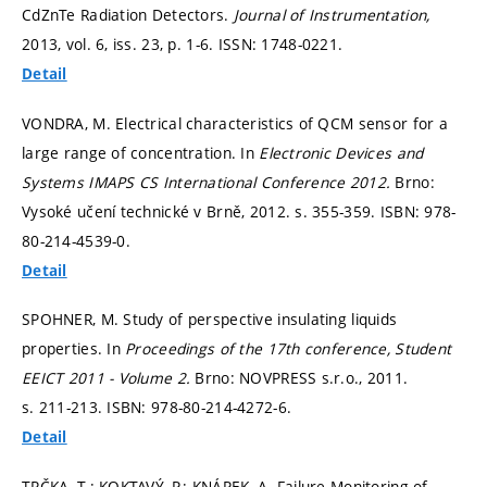
CdZnTe Radiation Detectors.
Journal of Instrumentation,
2013, vol. 6, iss. 23,
p. 1-6.
ISSN: 1748-0221.
Detail
VONDRA, M. Electrical characteristics of QCM sensor for a
large range of concentration. In
Electronic Devices and
Systems IMAPS CS International Conference 2012.
Brno:
Vysoké učení technické v Brně, 2012.
s. 355-359.
ISBN: 978-
80-214-4539-0.
Detail
SPOHNER, M. Study of perspective insulating liquids
properties. In
Proceedings of the 17th conference, Student
EEICT 2011 - Volume 2.
Brno: NOVPRESS s.r.o., 2011.
s. 211-213.
ISBN: 978-80-214-4272-6.
Detail
TRČKA, T.; KOKTAVÝ, P.; KNÁPEK, A. Failure Monitoring of