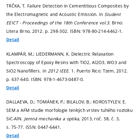
TRČKA, T. Failure Detection in Cementitious Composites by
the Electromagnetic and Acoustic Emission. In
Student
EEICT - Proceedings of the 18th Conference vol.3.
Brno:
Litera Brno, 2012.
p. 298-302.
ISBN: 978-80-214-4462-1.
Detail
KLAMPÁR, M.; LIEDERMANN, K. Dielectric Relaxation
Spectroscopy of Epoxy Resins with TiO2, Al2O3, WO3 and
SiO2 Nanofillers. In
2012 IEEE.
1. Puerto Rico: Tzem, 2012.
p. 637-640.
ISBN: 978-1-4673-0487-0.
Detail
DALLAEVA, D.; TOMÁNEK, P.; BILALOV, B.; KOROSTYLEV, E.
SEM a AFM studie morfologie tenkých vrstev tuhého roztoku
SiC-AlN.
Jemná mechanika a optika,
2013, roč. 58, č. 3,
s. 75-77.
ISSN: 0447-6441.
Detail