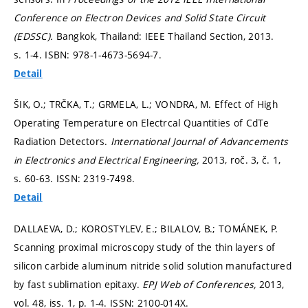
Conference on Electron Devices and Solid State Circuit
(EDSSC).
Bangkok, Thailand: IEEE Thailand Section, 2013.
s. 1-4.
ISBN: 978-1-4673-5694-7.
Detail
ŠIK, O.; TRČKA, T.; GRMELA, L.; VONDRA, M. Effect of High
Operating Temperature on Electrcal Quantities of CdTe
Radiation Detectors.
International Journal of Advancements
in Electronics and Electrical Engineering,
2013, roč. 3, č. 1,
s. 60-63.
ISSN: 2319-7498.
Detail
DALLAEVA, D.; KOROSTYLEV, E.; BILALOV, B.; TOMÁNEK, P.
Scanning proximal microscopy study of the thin layers of
silicon carbide aluminum nitride solid solution manufactured
by fast sublimation epitaxy.
EPJ Web of Conferences,
2013,
vol. 48, iss. 1,
p. 1-4.
ISSN: 2100-014X.