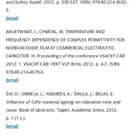
and Safety.
Kazaň: 2012.
p. 530-537.
ISBN: 978-80-214-3692-
3.
Detail
ABUETWIRAT, I.; CHVÁTAL, M. TEMPERATURE AND
FREQUENCY DEPENDENCE OF COMPLEX PERMITTIVITY FOR
NIOBIUM OXIDE FILM AT COMMERCIAL ELECTROLYTIC
CAPACITOR. In
Proceedings of the conference VSACKÝ CÁB
2012.
1. VSACKÝ CÁB: FEKT VUT Brno, 2012.
p. 4-7.
ISBN:
978-80-214-4579-6.
Detail
ŠIK, O.; GRMELA, L.; ANDREEV, A.; ŠIKULA, J.; BELAS, E.
Influence of CdTe material ageing on relaxation time and
noise.
Book of abstracts. Taipei: Academia Sinica, 2012.
p. 1 (1 s.).
Detail