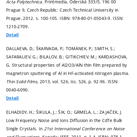
Acta Polytechnica.
Printmedia, Oderská 333/5, 196 00
Prague 9, Czech Republic: Czech Technical University in
Prague, 2012.
s. 100-105.
ISBN: 978-80-01-05043-9. ISSN:
1210-2709.
Detail
DALLAEVA, D.; ŠKARVADA, P.; TOMÁNEK, P.; SMITH, S.;
SAFARALIEV, G.; BILALOV, B.; GITIKCHIEV, M.; KARDASHOVA,
G. Structural properties of Al2O3/AlN thin film prepared by
magnetron sputtering of Al in HF-activated nitrogen plasma.
Thin Solid Films,
2013, vol. 526, iss. 526,
p. 92-96.
ISSN:
0040-6090.
Detail
ELHADIDY, H.; ŠIKULA, J.; ŠIK, O.; GRMELA, L.; ZAJAČEK, J.
Low Frequency Noise and Ions Diffusion in the CdTe Bulk
Single Crystals. In
21st International Conference on Noise
and Fluctuations.
Kanada: IEEE, 2011.
p. 1-4.
ISBN: 978-1-