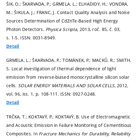
ŠIK, O.; ŠKARVADA, P.; GRMELA, L.; ELHADIDY, H.; VONDRA,
M.; ŠIKULA, J.; FRANC, J. Contact Quality Analysis and Noise
Sources Determination of CdZnTe-Based High Energy
Photon Detectors.
Physica Scripta,
2013, roč. 85, č. 03,
s. 1-5.
ISSN: 0031-8949.
Detail
GRMELA, L.; ŠKARVADA, P.; TOMÁNEK, P.; MACKŮ, R.; SMITH,
S. Local investigation of thermal dependence of light
emission from reverse-biased monocrystalline silicon solar
cells.
SOLAR ENERGY MATERIALS AND SOLAR CELLS,
2012,
vol. 96, iss. 1,
p. 108-111.
ISSN: 0927-0248.
Detail
TRČKA, T.; KOKTAVÝ, P.; KOKTAVÝ, B. Use of Electromagnetic
and Acoustic Emission in Failure Monitoring of Cementitious
Composites. In
Fracture Mechanics for Durability, Reliability