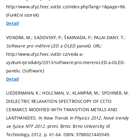
http://www.ufyz.feec.vutbr.cz/index.php?lang=1&page=86.
(Funkční vzorek)
Detail
VONDRA, M.; SADOVSKÝ, P.; ŠKARVADA, P.; PALAI-DANY, T.:
Software pro měření LED a OLED panelů
. URL:
http://www.ufyz.feec.vutbr.cz/veda-a-
vyzkum/produkty/2013/software-pro-mereni-LED-a-OLED-
panelu. (Software)
Detail
LIEDERMANN, K.; HOLCMAN, V.; KLAMPÁR, M.; SPOHNER, M.
DIELECTRIC RELAXATION SPECTROSCOPY OF CCTO
CERAMICS MODIFIED WITH TRANSITION METALS AND
LANTHANIDES. In
New Trends in Physics 2012, Nové trendy
ve fyzice NTF 2012.
první. Brno: Brno University of
Technology, 2012.
p. 61-64.
ISBN: 9788021445949.