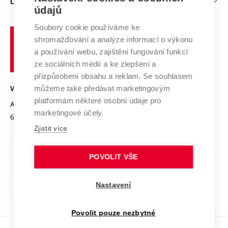
O UNIVERZITĚ
Doktorské studium
Podpora podnikání
E-přihláška
údajů
Zahraniční spolupráce
Systém zajišťování kvality výzkumu
Profil univerzity
Spolupráce se školami
Soubory cookie používáme ke
Vysoké
Výzkumné infrastruktury
shromažďování a analýze informací o výkonu
Udržitelná univerzita
učení
Služby univerzity
Transfer znalostí
a používání webu, zajištění fungování funkcí
technické
Podnikavá univerzita / ContriBUTe
Mezinárodní dohody
ze sociálních médií a ke zlepšení a
Open Science
v
Bezpečná univerzita
přizpůsobení obsahu a reklam. Se souhlasem
Univerzitní sítě
Brně
Projekty
můžeme také předávat marketingovým
VYSOKÉ UČENÍ TECHNICKÉ V BRNĚ
Vyznamenání
platformám některé osobní údaje pro
Projekty ze strukturálních fondů
Antonínská 548/1
www.vut.cz
marketingové účely.
Organizační struktura
602 00 Brno
vut@vutbr.cz
Specifický výzkum
Zjistit více
Úřední deska
Ochrana osobních údajů
POVOLIT VŠE
(externí
Pracovní příležitosti
Nastavení
odkaz)
Podpora a rozvoj zaměstnanců a studujících
Povolit pouze nezbytné
Rovné příležitosti