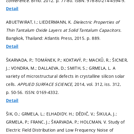
conference.
Brno: 2012.
p. 77-80.
ISBN: 978-80-214-4594-9.
Detail
ABUETWIRAT, I.; LIEDERMANN, K.
Dielectric Properties of
Thin Tantalum Oxide Layers at Solid Tantalum Capacitors.
Bangkok, Thailand: Atlantis Press, 2015.
p. 889.
Detail
ŠKARVADA, P.; TOMÁNEK, P.; KOKTAVÝ, P.; MACKŮ, R.; ŠICNER,
J.; VONDRA, M.; DALLAEVA, D.; SMITH, S.; GRMELA, L. A
variety of microstructural defects in crystalline silicon solar
cells.
APPLIED SURFACE SCIENCE,
2014, vol. 312, iss. 312,
p. 50-56.
ISSN: 0169-4332.
Detail
ŠIK, O.; GRMELA, L.; ELHADIDY, H.; DĚDIČ, V.; ŠIKULA, J.;
GRMELA, P.; FRANC, J.; ŠKARVADA, P.; HOLCMAN, V. Study of
Electric Field Distribution and Low Frequency Noise of