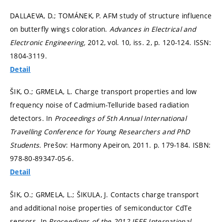
DALLAEVA, D.; TOMÁNEK, P. AFM study of structure influence
on butterfly wings coloration.
Advances in Electrical and
Electronic Engineering,
2012, vol. 10, iss. 2,
p. 120-124.
ISSN:
1804-3119.
Detail
ŠIK, O.; GRMELA, L. Charge transport properties and low
frequency noise of Cadmium-Telluride based radiation
detectors. In
Proceedings of 5th Annual International
Travelling Conference for Young Researchers and PhD
Students.
Prešov: Harmony Apeiron, 2011.
p. 179-184.
ISBN:
978-80-89347-05-6.
Detail
ŠIK, O.; GRMELA, L.; ŠIKULA, J. Contacts charge transport
and additional noise properties of semiconductor CdTe
sensors. In
Proceedings of the 2012 IEEE International