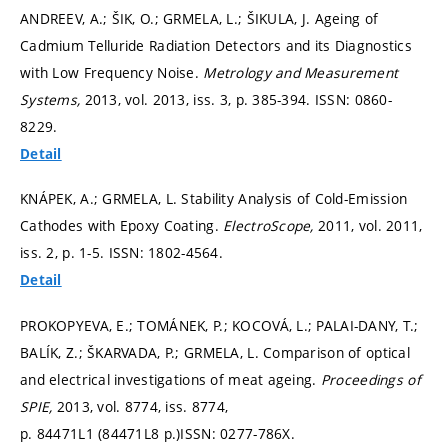
ANDREEV, A.; ŠIK, O.; GRMELA, L.; ŠIKULA, J. Ageing of
Cadmium Telluride Radiation Detectors and its Diagnostics
with Low Frequency Noise.
Metrology and Measurement
Systems,
2013, vol. 2013, iss. 3,
p. 385-394.
ISSN: 0860-
8229.
Detail
KNÁPEK, A.; GRMELA, L. Stability Analysis of Cold-Emission
Cathodes with Epoxy Coating.
ElectroScope,
2011, vol. 2011,
iss. 2,
p. 1-5.
ISSN: 1802-4564.
Detail
PROKOPYEVA, E.; TOMÁNEK, P.; KOCOVÁ, L.; PALAI-DANY, T.;
BALÍK, Z.; ŠKARVADA, P.; GRMELA, L. Comparison of optical
and electrical investigations of meat ageing.
Proceedings of
SPIE,
2013, vol. 8774, iss. 8774,
p. 84471L1 (84471L8 p.)
ISSN: 0277-786X.