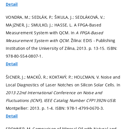
Detail
VONDRA, M.; SEDLÁK, P.; ŠIKULA, J.; SEDLÁKOVÁ, V.;
MAJZNER, J.; SMULKO, J.; HASSE, L. A FPGA-Based
Measurement System with QCM. In
A FPGA-Based
Measurement System with QCM.
Žilina: EDIS - Publishing
Institution of the University of Zilina, 2013.
p. 13-15.
ISBN:
978-80-554-0807-1.
Detail
ŠICNER, J.; MACKŮ, R.; KOKTAVÝ, P.; HOLCMAN, V. Noise and
Local Diagnostics of Laser Notches on Silicon Solar Cells. In
2013 22nd International Conference on Noise and
Fluctuations (ICNF), IEEE Catalog Number CFP1392N-USB.
Montpellier: 2013.
p. 1-4.
ISBN: 978-1-4799-0670-3.
Detail
SPOHNER, M. Comparison of Mineral Oil with Natural and