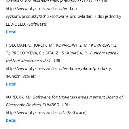
Software pro ovládání řídící jednotky LED / OLED
. URL:
http://www.ufyz.feec.vutbr.cz/veda-a-
vyzkum/produkty/2013/software-pro-ovladani-ridici-jednotky-
LED-OLED. (Software)
Detail
HOLCMAN, V.; JURČÍK, M.; KUPAROWITZ, M.; KUPAROWITZ,
T.; PROKOPYEVA, E.; SITA, Z.; ŠKARVADA, P.:
Funkční vzorek
měření absorpce světla
. URL:
http://www.ufyz.feec.vutbr.cz/veda-a-vyzkum/produkty.
(Funkční vzorek)
Detail
KOPECKÝ, M.:
Software for Universal Measurement Board of
Electronic Devices SUMBED
. URL:
http://www.ufyz.feec.vutbr.cz/. (Software)
Detail