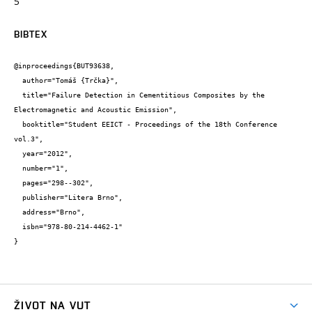
5
BIBTEX
@inproceedings{BUT93638,

  author="Tomáš {Trčka}",

  title="Failure Detection in Cementitious Composites by the 
Electromagnetic and Acoustic Emission",

  booktitle="Student EEICT - Proceedings of the 18th Conference 
vol.3",

  year="2012",

  number="1",

  pages="298--302",

  publisher="Litera Brno",

  address="Brno",

  isbn="978-80-214-4462-1"

}
ŽIVOT NA VUT