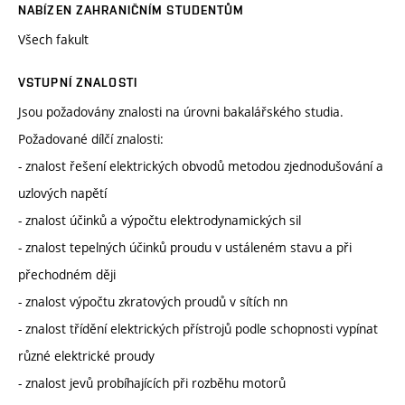
NABÍZEN ZAHRANIČNÍM STUDENTŮM
Všech fakult
VSTUPNÍ ZNALOSTI
Jsou požadovány znalosti na úrovni bakalářského studia.
Požadované dílčí znalosti:
- znalost řešení elektrických obvodů metodou zjednodušování a
uzlových napětí
- znalost účinků a výpočtu elektrodynamických sil
- znalost tepelných účinků proudu v ustáleném stavu a při
přechodném ději
- znalost výpočtu zkratových proudů v sítích nn
- znalost třídění elektrických přístrojů podle schopnosti vypínat
různé elektrické proudy
- znalost jevů probíhajících při rozběhu motorů