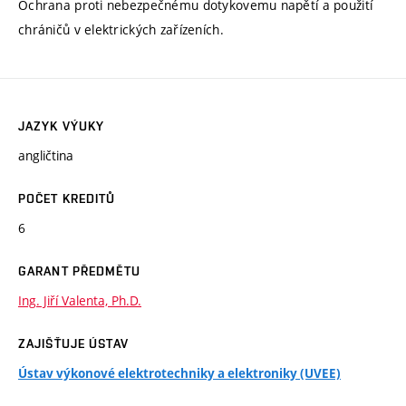
Ochrana proti nebezpečnému dotykovemu napětí a použití
chráničů v elektrických zařízeních.
JAZYK VÝUKY
angličtina
POČET KREDITŮ
6
GARANT PŘEDMĚTU
Ing. Jiří Valenta, Ph.D.
ZAJIŠŤUJE ÚSTAV
Ústav výkonové elektrotechniky a elektroniky (UVEE)