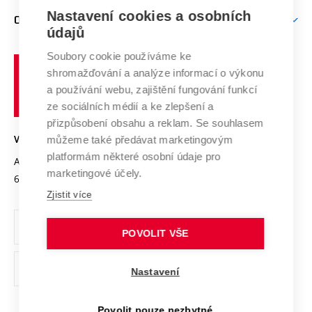
Zpracování osobních údajů uchazečů o studium
Firemní spolupráce
Mezinárodní vědecká rada
Nastavení cookies a osobních
O UNIVERZITĚ
Doktorské studium
Podpora podnikání
E-přihláška
údajů
Zahraniční spolupráce
Systém zajišťování kvality výzkumu
Profil univerzity
Spolupráce se školami
Soubory cookie používáme ke
Vysoké
Výzkumné infrastruktury
shromažďování a analýze informací o výkonu
Udržitelná univerzita
učení
Služby univerzity
Transfer znalostí
a používání webu, zajištění fungování funkcí
technické
Podnikavá univerzita / ContriBUTe
Mezinárodní dohody
ze sociálních médií a ke zlepšení a
Open Science
v
Bezpečná univerzita
přizpůsobení obsahu a reklam. Se souhlasem
Univerzitní sítě
Brně
Projekty
můžeme také předávat marketingovým
VYSOKÉ UČENÍ TECHNICKÉ V BRNĚ
Vyznamenání
platformám některé osobní údaje pro
Projekty ze strukturálních fondů
Antonínská 548/1
www.vut.cz
marketingové účely.
Organizační struktura
602 00 Brno
vut@vutbr.cz
Specifický výzkum
Zjistit více
Úřední deska
Ochrana osobních údajů
POVOLIT VŠE
(externí
Pracovní příležitosti
Nastavení
odkaz)
Podpora a rozvoj zaměstnanců a studujících
Povolit pouze nezbytné