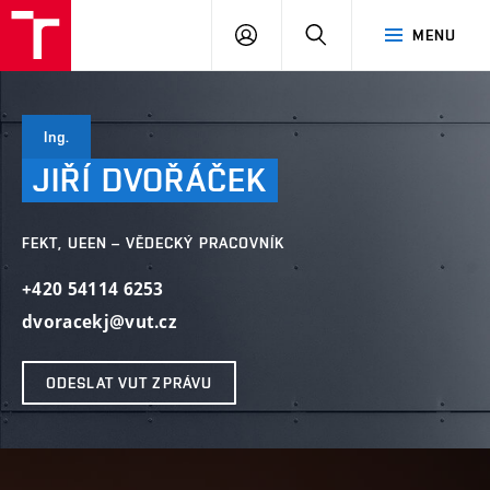
VUT
PŘIHLÁSIT
HLEDAT
MENU
SE
Ing.
JIŘÍ
DVOŘÁČEK
FEKT, UEEN – VĚDECKÝ PRACOVNÍK
+420 54114 6253
dvoracekj@vut.cz
ODESLAT VUT ZPRÁVU