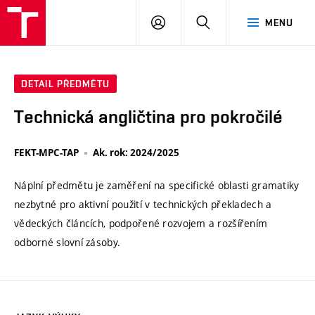
VUT
PŘIHLÁSIT
HLEDAT
MENU
SE
DETAIL PŘEDMĚTU
Technická angličtina pro pokročilé
FEKT-MPC-TAP
Ak. rok: 2024/2025
Náplní předmětu je zaměření na specifické oblasti gramatiky
nezbytné pro aktivní použití v technických překladech a
vědeckých článcích, podpořené rozvojem a rozšířením
odborné slovní zásoby.