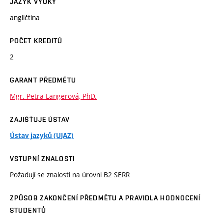
JAZYK VÝUKY
angličtina
POČET KREDITŮ
2
GARANT PŘEDMĚTU
Mgr. Petra Langerová, PhD.
ZAJIŠŤUJE ÚSTAV
Ústav jazyků (UJAZ)
VSTUPNÍ ZNALOSTI
Požadují se znalosti na úrovni B2 SERR
ZPŮSOB ZAKONČENÍ PŘEDMĚTU A PRAVIDLA HODNOCENÍ
STUDENTŮ