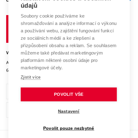
Doktorské studium
Podpora podnikání
E-přihláška
údajů
Zahraniční spolupráce
Systém zajišťování kvality výzkumu
Profil univerzity
Spolupráce se školami
Soubory cookie používáme ke
Vysoké
Výzkumné infrastruktury
shromažďování a analýze informací o výkonu
Udržitelná univerzita
učení
Služby univerzity
Transfer znalostí
a používání webu, zajištění fungování funkcí
technické
Podnikavá univerzita / ContriBUTe
Mezinárodní dohody
ze sociálních médií a ke zlepšení a
Open Science
v
Bezpečná univerzita
přizpůsobení obsahu a reklam. Se souhlasem
Univerzitní sítě
Brně
Projekty
můžeme také předávat marketingovým
VYSOKÉ UČENÍ TECHNICKÉ V BRNĚ
Vyznamenání
platformám některé osobní údaje pro
Projekty ze strukturálních fondů
Antonínská 548/1
www.vut.cz
marketingové účely.
Organizační struktura
602 00 Brno
vut@vutbr.cz
Specifický výzkum
Zjistit více
Úřední deska
Ochrana osobních údajů
POVOLIT VŠE
(externí
Pracovní příležitosti
Nastavení
odkaz)
Podpora a rozvoj zaměstnanců a studujících
Povolit pouze nezbytné
Rovné příležitosti