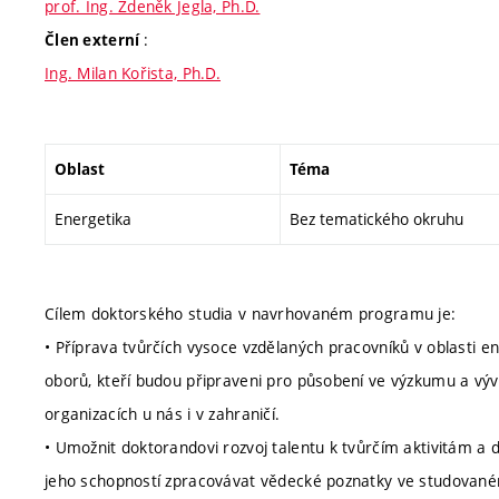
prof. Ing. Zdeněk Jegla, Ph.D.
:
Člen externí
Ing. Milan Kořista, Ph.D.
Oblast
Téma
Energetika
Bez tematického okruhu
Cílem doktorského studia v navrhovaném programu je:
• Příprava tvůrčích vysoce vzdělaných pracovníků v oblasti en
oborů, kteří budou připraveni pro působení ve výzkumu a vý
organizacích u nás i v zahraničí.
• Umožnit doktorandovi rozvoj talentu k tvůrčím aktivitám a da
jeho schopností zpracovávat vědecké poznatky ve studovaném