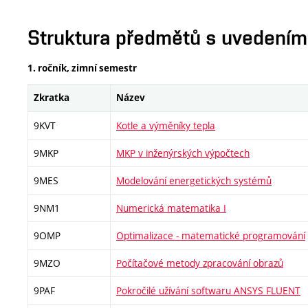
Struktura předmětů s uvedením E
1. ročník, zimní semestr
Zkratka
Název
9KVT
Kotle a výměníky tepla
9MKP
MKP v inženýrských výpočtech
9MES
Modelování energetických systémů
9NM1
Numerická matematika I
9OMP
Optimalizace - matematické programování
9MZO
Počítačové metody zpracování obrazů
9PAF
Pokročilé užívání softwaru ANSYS FLUENT