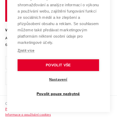
Vysoké
Výzkumné infrastruktury
shromažďování a analýze informací o výkonu
Udržitelná univerzita
učení
Služby univerzity
Transfer znalostí
a používání webu, zajištění fungování funkcí
technické
Podnikavá univerzita / ContriBUTe
Mezinárodní dohody
ze sociálních médií a ke zlepšení a
Open Science
v
Bezpečná univerzita
přizpůsobení obsahu a reklam. Se souhlasem
Univerzitní sítě
Brně
Projekty
můžeme také předávat marketingovým
VYSOKÉ UČENÍ TECHNICKÉ V BRNĚ
Vyznamenání
platformám některé osobní údaje pro
Projekty ze strukturálních fondů
Antonínská 548/1
www.vut.cz
marketingové účely.
Organizační struktura
602 00 Brno
vut@vutbr.cz
Specifický výzkum
Zjistit více
Úřední deska
Ochrana osobních údajů
POVOLIT VŠE
(externí
Pracovní příležitosti
Nastavení
odkaz)
Podpora a rozvoj zaměstnanců a studujících
Povolit pouze nezbytné
Rovné příležitosti
Copyright © 2026 VUT
Sociální bezpečí
Prohlášení o přístupnosti
HR Award
Informace o používání cookies