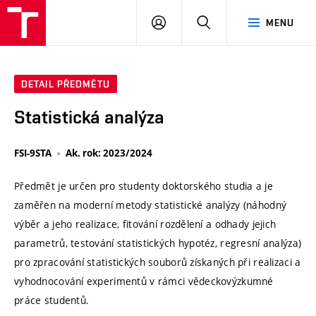
VUT
PŘIHLÁSIT
HLEDAT
MENU
SE
DETAIL PŘEDMĚTU
Statistická analýza
FSI-9STA
Ak. rok: 2023/2024
Předmět je určen pro studenty doktorského studia a je
zaměřen na moderní metody statistické analýzy (náhodný
výběr a jeho realizace, fitování rozdělení a odhady jejich
parametrů, testování statistických hypotéz, regresní analýza)
pro zpracování statistických souborů získaných při realizaci a
vyhodnocování experimentů v rámci vědeckovýzkumné
práce studentů.