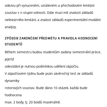
odezvu při vynuceném, ustáleném a přechodovém kmitání
soustav s n stupni volnosti. Dále musí mít znalosti základů
nelineárního kmitání, a znalost základů experimentální modální
analýzy.
ZPŮSOB ZAKONČENÍ PŘEDMĚTU A PRAVIDLA HODNOCENÍ
STUDENTŮ
Během semestru budou studentům zadány semestrální práce,
jejichž
odevzdání je nutnou podmínkou udělení zápočtu.
V zápočtovém týdnu bude psán závěrečný test ze základů
dynamiky
rotorových soustav. Bude dáno 10 otázek, každá bude
hodnocena
max. 2 body, tj. 20 boidů maximálně.