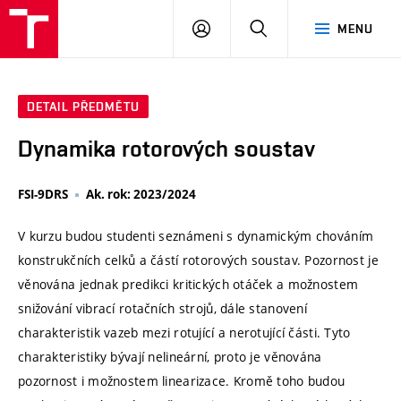
VUT
PŘIHLÁSIT
HLEDAT
MENU
SE
DETAIL PŘEDMĚTU
Dynamika rotorových soustav
FSI-9DRS
Ak. rok: 2023/2024
V kurzu budou studenti seznámeni s dynamickým chováním
konstrukčních celků a částí rotorových soustav. Pozornost je
věnována jednak predikci kritických otáček a možnostem
snižování vibrací rotačních strojů, dále stanovení
charakteristik vazeb mezi rotující a nerotující části. Tyto
charakteristiky bývají nelineární, proto je věnována
pozornost i možnostem linearizace. Kromě toho budou