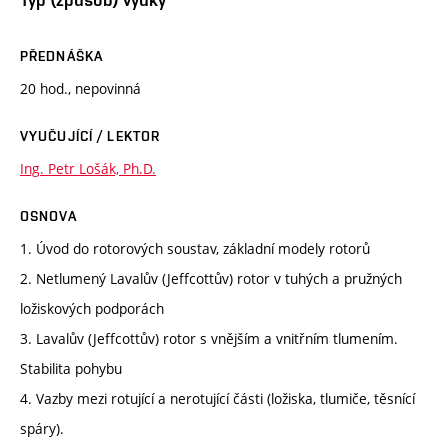
PŘEDNÁŠKA
20 hod., nepovinná
VYUČUJÍCÍ / LEKTOR
Ing. Petr Lošák, Ph.D.
OSNOVA
1. Úvod do rotorových soustav, základní modely rotorů
2. Netlumený Lavalův (Jeffcottův) rotor v tuhých a pružných
ložiskových podporách
3. Lavalův (Jeffcottův) rotor s vnějším a vnitřním tlumením.
Stabilita pohybu
4. Vazby mezi rotující a nerotující části (ložiska, tlumiče, těsnící
spáry).