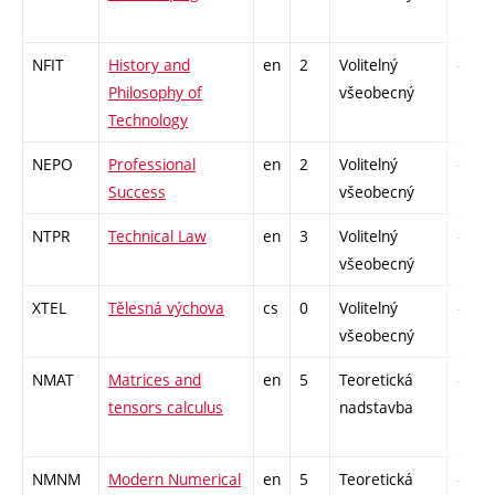
NFIT
History and
en
2
Volitelný
-
Philosophy of
všeobecný
Technology
NEPO
Professional
en
2
Volitelný
-
Success
všeobecný
NTPR
Technical Law
en
3
Volitelný
-
všeobecný
XTEL
Tělesná výchova
cs
0
Volitelný
-
všeobecný
NMAT
Matrices and
en
5
Teoretická
-
tensors calculus
nadstavba
NMNM
Modern Numerical
en
5
Teoretická
-