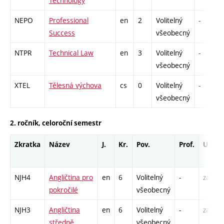
Technology
NEPO
Professional
en
2
Volitelný
-
Success
všeobecný
NTPR
Technical Law
en
3
Volitelný
-
všeobecný
XTEL
Tělesná výchova
cs
0
Volitelný
-
všeobecný
2. ročník, celoroční semestr
Zkratka
Název
J.
Kr.
Pov.
Prof.
Uk.
NJH4
Angličtina pro
en
6
Volitelný
-
zá,zk
pokročilé
všeobecný
NJH3
Angličtina
en
6
Volitelný
-
zá,zk
středně
všeobecný