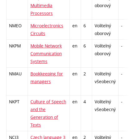
Multimedia
oborový
Processors
NMEO
Microelectronics
en
6
Volitelný
-
z
Circuits
oborový
NKPM
Mobile Network
en
6
Volitelný
-
z
Communication
oborový
Systems
NMAU
Bookkeeping for
en
2
Volitelný
-
z
managers
všeobecný
NKPT
Culture of Speech
en
4
Volitelný
-
z
and the
všeobecný
Generation of
Texts
NCJ3
Czech language 3
en
2
Volitelný
-
z