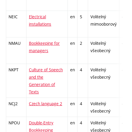
NEIC
Electrical
en
5
Volitelný
-
installations
mimooborový
NMAU
Bookkeeping for
en
2
Volitelný
-
managers
všeobecný
NKPT
Culture of Speech
en
4
Volitelný
-
and the
všeobecný
Generation of
Texts
NCJ2
Czech language 2
en
4
Volitelný
-
všeobecný
NPOU
Double-Entry
en
4
Volitelný
-
Bookkeeping
všeobecný