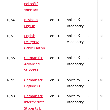
pokročilé
studenty
NJA4
Business
en
6
Volitelný
-
zá,zk
English
všeobecný
NJA3
English
en
6
Volitelný
-
zá,zk
Everyday
všeobecný
Conversation.
NJN5
German for
en
6
Volitelný
-
zá,zk
Advanced
všeobecný
Students.
NJN1
German for
en
6
Volitelný
-
zá,zk
Beginners.
všeobecný
NJN3
German for
en
6
Volitelný
-
zá,zk
Intermediate
všeobecný
Students I.