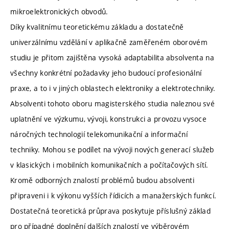
mikroelektronických obvodů.
Díky kvalitnímu teoretickému základu a dostatečně
univerzálnímu vzdělání v aplikačně zaměřeném oborovém
studiu je přitom zajištěna vysoká adaptabilita absolventa na
všechny konkrétní požadavky jeho budoucí profesionální
praxe, a to i v jiných oblastech elektroniky a elektrotechniky.
Absolventi tohoto oboru magisterského studia naleznou své
uplatnění ve výzkumu, vývoji, konstrukci a provozu vysoce
náročných technologií telekomunikační a informační
techniky. Mohou se podílet na vývoji nových generací služeb
v klasických i mobilních komunikačních a počítačových sítí.
Kromě odborných znalostí problémů budou absolventi
připraveni i k výkonu vyšších řídicích a manažerských funkcí.
Dostatečná teoretická průprava poskytuje příslušný základ
pro případné doplnění dalších znalostí ve výběrovém