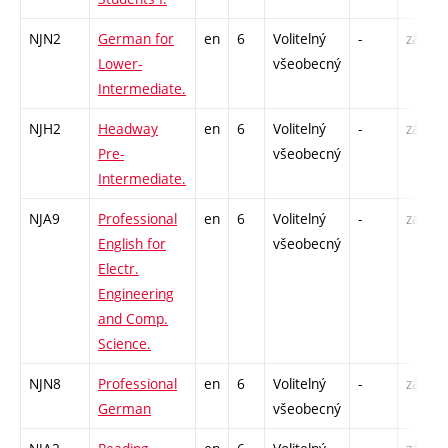
NJN2
German for
en
6
Volitelný
-
zá,zk
Lower-
všeobecný
Intermediate.
NJH2
Headway
en
6
Volitelný
-
zá,zk
Pre-
všeobecný
Intermediate.
NJA9
Professional
en
6
Volitelný
-
zá,zk
English for
všeobecný
Electr.
Engineering
and Comp.
Science.
NJN8
Professional
en
6
Volitelný
-
zá,zk
German
všeobecný