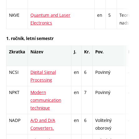
NKVE
Quantum and Laser
en
5
Teoretick
Electronics
nadstavb
1. ročník, letní semestr
Zkratka
Název
J.
Kr.
Pov.
Prof.
NCSI
Digital Signal
en
6
Povinný
-
Processing
NPKT
Modern
en
7
Povinný
-
communication
technique
NADP
A/D and D/A
en
6
Volitelný
-
Converters.
oborový