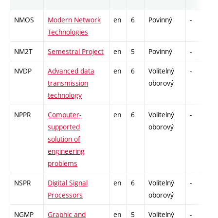
NMOS
Modern Network
en
6
Povinný
-
z
Technologies
NM2T
Semestral Project
en
5
Povinný
-
kl
NVDP
Advanced data
en
6
Volitelný
-
z
transmission
oborový
technology
NPPR
Computer-
en
6
Volitelný
-
z
supported
oborový
solution of
engineering
problems
NSPR
Digital Signal
en
6
Volitelný
-
z
Processors
oborový
NGMP
Graphic and
en
5
Volitelný
-
z