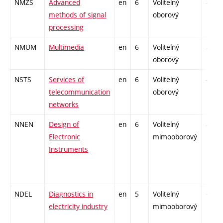
NMZS
Advanced
en
6
Volitelný
-
methods of signal
oborový
processing
NMUM
Multimedia
en
6
Volitelný
-
oborový
NSTS
Services of
en
6
Volitelný
-
telecommunication
oborový
networks
NNEN
Design of
en
6
Volitelný
-
Electronic
mimooborový
Instruments
NDEL
Diagnostics in
en
5
Volitelný
-
electricity industry
mimooborový