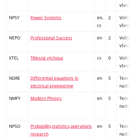
všeobecn
NPSY
Power Systems
en,
2
Volitelný
cs
všeobecn
NEPO
Professional Success
en
2
Volitelný
všeobecn
XTEL
Tělesná výchova
cs
0
Volitelný
všeobecn
NDRE
Differential equations in
en
5
Teoretick
electrical engineering
nadstavb
NMFY
Modern Physics
en
5
Teoretick
nadstavb
NPSO
Probability,statistics,operations
en
5
Teoretick
research
nadstavb