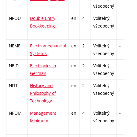
všeobecný
NPOU
Double-Entry
en
4
Volitelný
-
z
Bookkeeping
všeobecný
NEME
Electromechanical
en
2
Volitelný
-
z
Systems
všeobecný
NEID
Electronics in
en
2
Volitelný
-
z
German
všeobecný
NFIT
History and
en
2
Volitelný
-
z
Philosophy of
všeobecný
Technology
NPOM
Management
en
4
Volitelný
-
z
Minimum
všeobecný