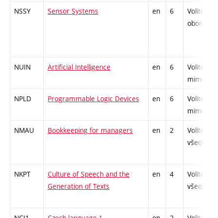
NSSY
Sensor Systems
en
6
Volitelný
oborový
NUIN
Artificial Intelligence
en
6
Volitelný
mimoobo
NPLD
Programmable Logic Devices
en
6
Volitelný
mimoobo
NMAU
Bookkeeping for managers
en
2
Volitelný
všeobecn
NKPT
Culture of Speech and the
en
4
Volitelný
Generation of Texts
všeobecn
NCJ1
Czech language 1
en
2
Volitelný