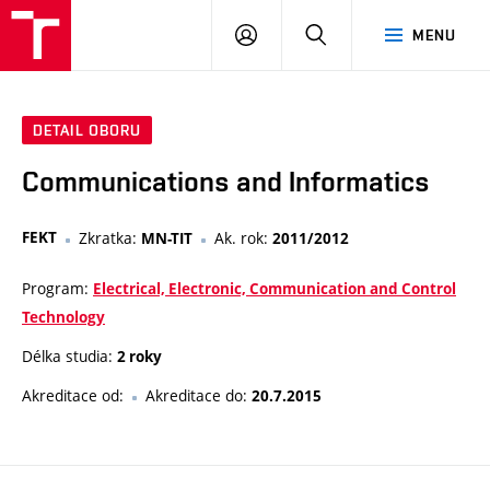
VUT
PŘIHLÁSIT
HLEDAT
MENU
SE
DETAIL OBORU
Communications and Informatics
FEKT
Zkratka:
Ak. rok:
MN-TIT
2011/2012
Program:
Electrical, Electronic, Communication and Control
Technology
Délka studia:
2 roky
Akreditace od:
Akreditace do:
20.7.2015