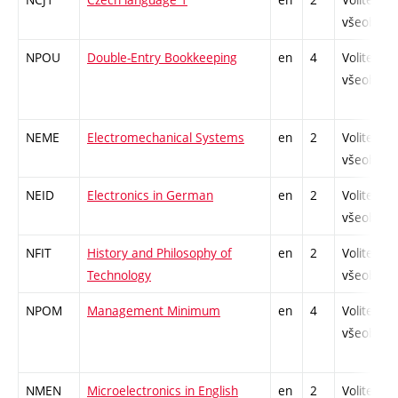
všeobecn
NPOU
Double-Entry Bookkeeping
en
4
Volitelný
všeobecn
NEME
Electromechanical Systems
en
2
Volitelný
všeobecn
NEID
Electronics in German
en
2
Volitelný
všeobecn
NFIT
History and Philosophy of
en
2
Volitelný
Technology
všeobecn
NPOM
Management Minimum
en
4
Volitelný
všeobecn
NMEN
Microelectronics in English
en
2
Volitelný