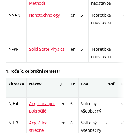
Methods
nadstavba
NNAN
Nanotechnology
en
5
Teoretická
-
nadstavba
NFPF
Solid State Physics
en
5
Teoretická
-
nadstavba
1. ročník, celoroční semestr
Zkratka
Název
J.
Kr.
Pov.
Prof.
Uk.
NJH4
Angličtina pro
en
6
Volitelný
-
zá,zk
pokročilé
všeobecný
NJH3
Angličtina
en
6
Volitelný
-
zá,zk
středně
všeobecný