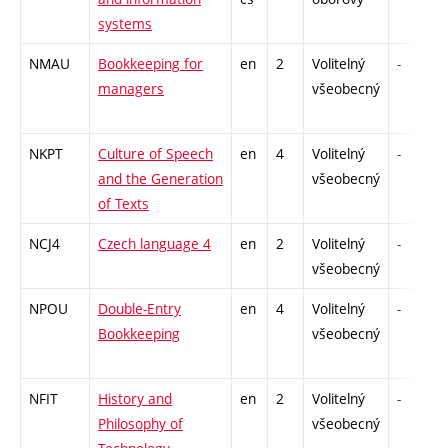
systems
NMAU
Bookkeeping for
en
2
Volitelný
-
managers
všeobecný
NKPT
Culture of Speech
en
4
Volitelný
-
and the Generation
všeobecný
of Texts
NCJ4
Czech language 4
en
2
Volitelný
-
všeobecný
NPOU
Double-Entry
en
4
Volitelný
-
Bookkeeping
všeobecný
NFIT
History and
en
2
Volitelný
-
Philosophy of
všeobecný