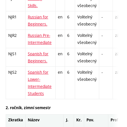
Skills.
všeobecný
NJR1
Russian for
en
6
Volitelný
-
zá,zk
Beginners.
všeobecný
NJR2
Russian Pre-
en
6
Volitelný
-
zá,zk
Intermediate
všeobecný
NJS1
Spanish for
en
6
Volitelný
-
zá,zk
Beginners.
všeobecný
NJS2
Spanish for
en
6
Volitelný
-
zá,zk
Lower-
všeobecný
Intermediate
Students
2. ročník, zimní semestr
Zkratka
Název
J.
Kr.
Pov.
Prof.
U