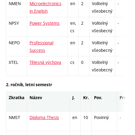
NMEN
Microelectronics
en
2
Volitelný
-
z
in English
všeobecný
NPSY
Power Systems
en,
2
Volitelný
-
z
cs
všeobecný
NEPO
Professional
en
2
Volitelný
-
z
Success
všeobecný
XTEL
Tělesná výchova
cs
0
Volitelný
-
z
všeobecný
2. ročník, letní semestr
Zkratka
Název
J.
Kr.
Pov.
Prof.
NMST
Diploma Thesis
en
10
Povinný
-