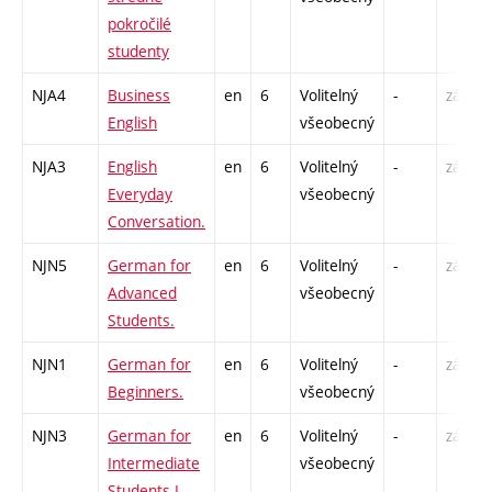
pokročilé
studenty
NJA4
Business
en
6
Volitelný
-
zá,zk
English
všeobecný
NJA3
English
en
6
Volitelný
-
zá,zk
Everyday
všeobecný
Conversation.
NJN5
German for
en
6
Volitelný
-
zá,zk
Advanced
všeobecný
Students.
NJN1
German for
en
6
Volitelný
-
zá,zk
Beginners.
všeobecný
NJN3
German for
en
6
Volitelný
-
zá,zk
Intermediate
všeobecný
Students I.