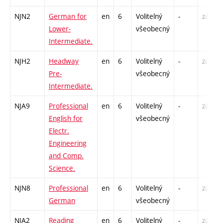
NJN2
German for
en
6
Volitelný
-
zá,zk
Lower-
všeobecný
Intermediate.
NJH2
Headway
en
6
Volitelný
-
zá,zk
Pre-
všeobecný
Intermediate.
NJA9
Professional
en
6
Volitelný
-
zá,zk
English for
všeobecný
Electr.
Engineering
and Comp.
Science.
NJN8
Professional
en
6
Volitelný
-
zá,zk
German
všeobecný
NJA2
Reading
en
6
Volitelný
-
zá,zk