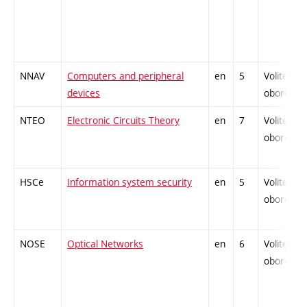
NNAV
Computers and peripheral
en
5
Volitelný
devices
oborový
NTEO
Electronic Circuits Theory
en
7
Volitelný
oborový
HSCe
Information system security
en
5
Volitelný
oborový
NOSE
Optical Networks
en
6
Volitelný
oborový