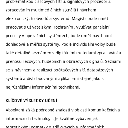
problematikou číslicových filtrů, signálových procesorů,
zpracováním multimediálních signálů i návrhem
elektronických obvodů a systémů. Magistr bude umět
pracovat s uživatelskými rozhraními, využívat paralelní
procesy v operačních systémech, bude umět navrhnout
dohledové a měřicí systémy. Podle individuální volby bude
také detailně seznámen s digitálními metodami zpracování a
přenosu řečových, hudebních a obrazových signálů. Seznámí
se s návrhem a realizací počítačových sítí, databázových
systémů a distribuovanými aplikacemi stejně jako s
nejrůznějšími informačními technikami.
KLÍČOVÉ VÝSLEDKY UČENÍ
Absolvent získá podrobné znalosti v oblasti komunikačních a
informačních technologií. Je kvalitně vybaven jak
teoretickými poznatky o sdělovacích a informačních