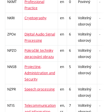
NXMT
Professional
en
0
Povinný
-
Practice
NKRI
Cryptography
en
6
Volitelný
-
oborový
ZPOe
Digital Audio Signal
en
6
Volitelný
-
Processing
oborový
NPZO
Pokročilé techniky
en
6
Volitelný
-
zpracování obrazu
oborový
NNSB
Projecting,
en
5
Volitelný
-
Administration and
oborový
Security
NZPR
Speech processing
en
6
Volitelný
-
oborový
NTIS
Telecommunication
en,
7
Volitelný
-
and information
cs
oborový