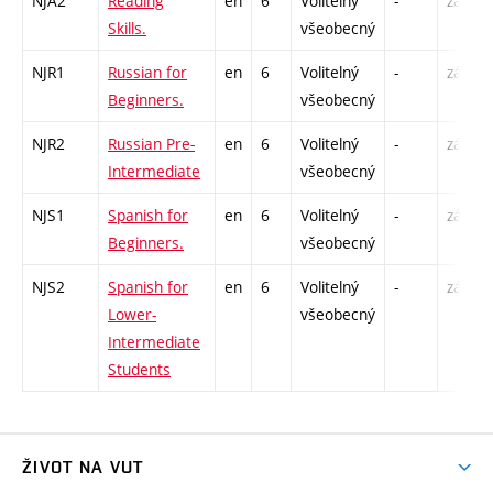
NJA2
Reading
en
6
Volitelný
-
zá,zk
Skills.
všeobecný
NJR1
Russian for
en
6
Volitelný
-
zá,zk
Beginners.
všeobecný
NJR2
Russian Pre-
en
6
Volitelný
-
zá,zk
Intermediate
všeobecný
NJS1
Spanish for
en
6
Volitelný
-
zá,zk
Beginners.
všeobecný
NJS2
Spanish for
en
6
Volitelný
-
zá,zk
Lower-
všeobecný
Intermediate
Students
ŽIVOT NA VUT