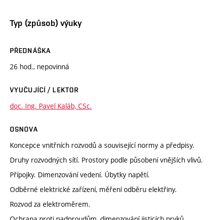
Typ (způsob) výuky
PŘEDNÁŠKA
26 hod., nepovinná
VYUČUJÍCÍ / LEKTOR
doc. Ing. Pavel Kaláb, CSc.
OSNOVA
Koncepce vnitřních rozvodů a související normy a předpisy.
Druhy rozvodných sítí. Prostory podle působení vnějších vlivů.
Přípojky. Dimenzování vedení. Úbytky napětí.
Odběrné elektrické zařízení, měření odběru elektřiny.
Rozvod za elektroměrem.
Ochrana proti nadproudům, dimenzování jisticích prvků.