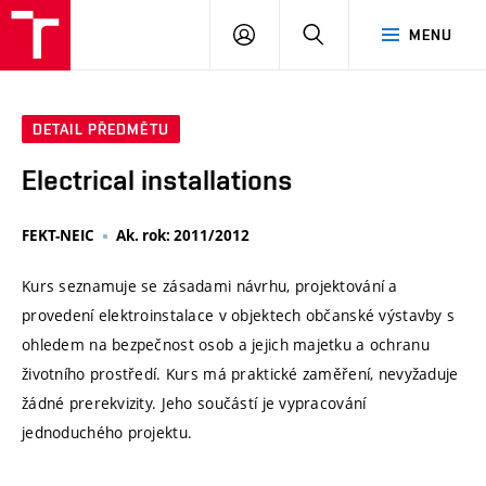
VUT
PŘIHLÁSIT
HLEDAT
MENU
SE
DETAIL PŘEDMĚTU
Electrical installations
FEKT-NEIC
Ak. rok: 2011/2012
Kurs seznamuje se zásadami návrhu, projektování a
provedení elektroinstalace v objektech občanské výstavby s
ohledem na bezpečnost osob a jejich majetku a ochranu
životního prostředí. Kurs má praktické zaměření, nevyžaduje
žádné prerekvizity. Jeho součástí je vypracování
jednoduchého projektu.