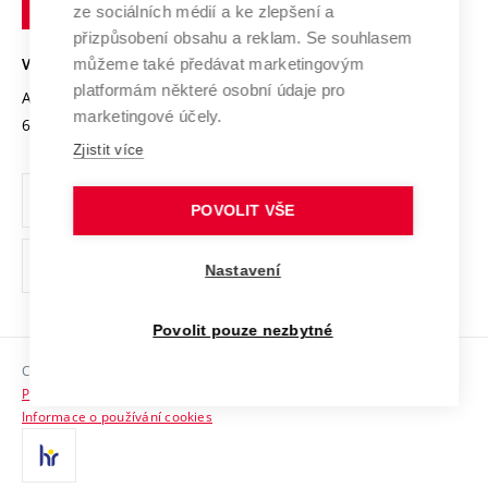
Mezinárodní dohody
ze sociálních médií a ke zlepšení a
Open Science
v
Bezpečná univerzita
přizpůsobení obsahu a reklam. Se souhlasem
Univerzitní sítě
Brně
Projekty
můžeme také předávat marketingovým
VYSOKÉ UČENÍ TECHNICKÉ V BRNĚ
Vyznamenání
platformám některé osobní údaje pro
Projekty ze strukturálních fondů
Antonínská 548/1
www.vut.cz
marketingové účely.
Organizační struktura
602 00 Brno
vut@vutbr.cz
Specifický výzkum
Zjistit více
Úřední deska
Ochrana osobních údajů
POVOLIT VŠE
(externí
Pracovní příležitosti
Nastavení
odkaz)
Podpora a rozvoj zaměstnanců a studujících
Povolit pouze nezbytné
Rovné příležitosti
Copyright © 2026 VUT
Sociální bezpečí
Prohlášení o přístupnosti
HR Award
Informace o používání cookies
Kontakty